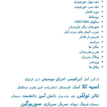
دهه چهل خورشیدی
دهه سی خورشیدی
دوره قاجار
روستاها
سالهای 1304-1320
شهرهای دیگر مازندران
ضرب المثل های مردم آمل
قدیمتر از قاجار
مراسم
مکان ها
هنر و هنرمندان
وبلاگ مدیران
ورزشی
ییلاق ها
ابراهیمی
اجراي موسيقي
آمل
ازدواج
آب گرم
اردو
اسپه کلا
اسک
الیمستان
امام زاده
امیر مکرم
بسکتبال
توللی
تئاتر
دانشمند
دانش آموز
دبستان
تکیه
جاده هراز
سوریوگین
سرباز
سربازی
دیوانه
دبستان فرهنگ