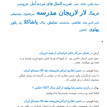
ضرب المثل های مردم آمل
عروسی
شاه
سیاه پلاس
شعر
مدرسه
لاریجان
لار
فرهنگ
مرتضوی
موسیقی
پاشاکلا
نمایش
پلور
نقاشی
نیاک
پل
ناصر الدین شاه
نمايشنامه
پهلوی
کشاورز
آرش
در
تشکر سرکار خانم خراسانی از همه عزیزان
عمو حسن انسان خاصی بود ، از آونها که هرجا باشن منبع انرژِی هستند و به
فضا نور میپاشند. چقدر…
رضا قویمی
در
حسن غفاري ايرائي هنرپيشه دهه 40 سينماي ايران
با دیدن بازیگرانی مانند حسن غفاری که در جوانی در گذشته اند بسیار غمگین
میشوم .ایشان در هر فیلمی که…
نهال
در
بازدید محمدرضا پهلوی از آمل سال 1327 عکس 1
لطفا اسم رو درست بنویسید محمدرضا شاه پهلوی
رضا قویمی
در
حسن غفاري ايرائي هنرپيشه دهه 40 سينماي ايران
انتخاب ابن شخصیت جالب برای نقشهایی که به ایشان میدادند بی نظیر بود به