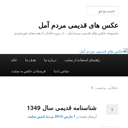
پرش
پرش
به
به
جست‌وجو
محتوای
محتوای
اصلی
ثانویه
عکس های قدیمی مردم آمل
مجموعه عکس های قدیمی مردم آمل – از دوره قاجار تا دهه پنجاه خورشیدی
فهرست
راهنمای استفاده از سایت
درباره ما
هدف ما
خانه
اصلی
تماس با ما
فرستادن عکس به سایت
بایگانی برچسب: S
شناسنامه قدیمی سال 1349
3
ارسال شده در
1 مارس 2014
توسط
ادمین سایت