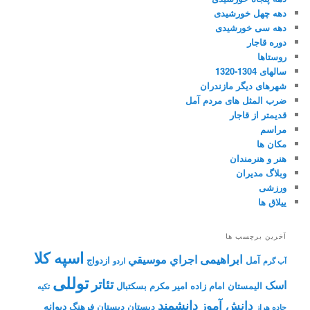
دهه چهل خورشیدی
دهه سی خورشیدی
دوره قاجار
روستاها
سالهای 1304-1320
شهرهای دیگر مازندران
ضرب المثل های مردم آمل
قدیمتر از قاجار
مراسم
مکان ها
هنر و هنرمندان
وبلاگ مدیران
ورزشی
ییلاق ها
آخرین برچسب ها
اسپه کلا
ابراهیمی
اجراي موسيقي
آمل
ازدواج
آب گرم
اردو
توللی
تئاتر
اسک
الیمستان
امام زاده
امیر مکرم
بسکتبال
تکیه
دانشمند
دانش آموز
دیوانه
دبستان
دبستان فرهنگ
جاده هراز