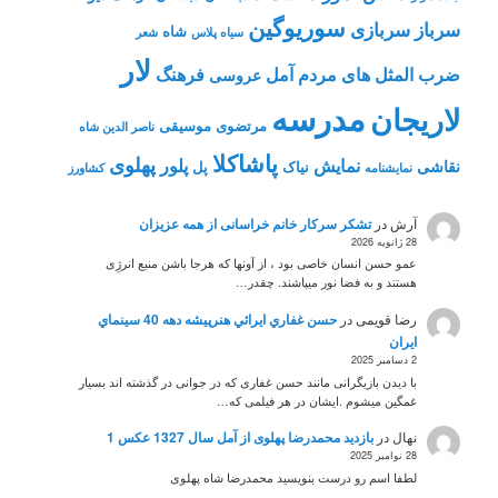
سوریوگین
سرباز
سربازی
شاه
سیاه پلاس
شعر
لار
ضرب المثل های مردم آمل
فرهنگ
عروسی
مدرسه
لاریجان
مرتضوی
موسیقی
ناصر الدین شاه
پاشاکلا
پهلوی
نمایش
پلور
نقاشی
نیاک
پل
نمايشنامه
کشاورز
آرش
در
تشکر سرکار خانم خراسانی از همه عزیزان
28 ژانویه 2026
عمو حسن انسان خاصی بود ، از آونها که هرجا باشن منبع انرژِی
هستند و به فضا نور میپاشند. چقدر…
رضا قویمی
در
حسن غفاري ايرائي هنرپيشه دهه 40 سينماي
ايران
2 دسامبر 2025
با دیدن بازیگرانی مانند حسن غفاری که در جوانی در گذشته اند بسیار
غمگین میشوم .ایشان در هر فیلمی که…
نهال
در
بازدید محمدرضا پهلوی از آمل سال 1327 عکس 1
28 نوامبر 2025
لطفا اسم رو درست بنویسید محمدرضا شاه پهلوی