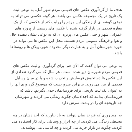
هدف ما از گردآوری عکس های قدیمی مردم شهر آمل، به نوعی ثبت
یک تاریخ در یک مجموعه عکس می باشد. هر گونه عکسی می تواند به
نوعی گوشه ای از زندگی این مردم را روایت کند از عکسی که از یک
مغازه قدیمی در بازار گرفته شده تا عکس های رسمی از پروژه های
عمرانی شهر و حتی عکس های پرتره ای که به نوعی نشان دهنده حال
و هوا و فرهنگ عمومی مردم هستند. محل این عکس ها می تواند در
حوزه شهرستان آمل و به عبارت دیگر محدوده شهر، ییلاق ها و روستاها
باشد.
به نوعی می توان گفت که الآن هم برای گردآوری و ثبت عکس های
قدیمی مردم شهرمان دیر شده است . هر سال که می گذرد تعدادی از
این عکس ها دستخوش فرسایش و تخریب شده و یا در میان وسایل
قدیمی از بین می روند. بنابراین ضروریست که موضوع گردآوری آنها را
به عنوان یک ثبت تاریخی برای فرزندانمان جدی بگیریم. باشد که
فرزندانمان بدانند که اجدادشان چگونه زندگی می کردند و شهرشان
چه تاریخچه ای را در پشت سرش دارد.
به امید روزی که فرزندانمان بتوانند به یاد بیاورند که اجدادشان در چه
محیطی زندگی می کردند، از چه ابزار و وسایلی برای کار استفاده می
کردند، چگونه در بازار خرید می کردند و چه لباسی می پوشیدند.