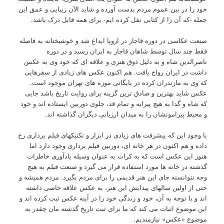
خود را در بین عموم مردم بدست آورده و شاید الآن زیبایی و عمق این
جمله -که آن را از کتابی نقل کرده ایم- برای همه قابل درک باشد.
صنعت عکاسی در دوره قاجار در اروپا ابداع شد و خوشبختانه به فاصله
فقط چند سال توسط شاهان قاجار به ایران رسید و در دوره
ناصرالدین شاه و به دلیل ذوق هنری و علاقه ای که خود وی به عکس
داشت در ایران رواج یافت. هم اکنون عکس های زیادی از سفرهایی
که وی به مازندران کرده در بایگانی موزه های تهران موجود است.
عکس شاید بهترین و صادق ترین گزینه برای روایت تاریخ باشد جایی
که شاه و گدا به هیچ پیرایه و تمام قد، جلوی دوربین ایستاده اند و خود
و محیط پیرامونشان را به میدان ارزیابی دیگران گذاشته اند.
با وجود این که پیشرفت های زیادی در ابزار و تکنیکهای فیلم برداری رخ
داده و هم اکنون در هر خانه ای، دوربین فیلم برداری وجود دارد اما
هنوز این عکس است که به کرات به عنوان وسیله یادآوری خاطرات
گذشته در خانه ها مورد استفاده قرار می گیرد و صنعت فیلم به هیچ
وجه نتوانسته جای این هنر قدیمی را برای مردم بگیرد. مردم همیشه و
حتی از اولین سالهای پیدایش این هنر، به عکس علاقه خاصی داشته
اند و با توجه به آن، خود و زندگی خود را در آینه عکس ثبت کرده اند و
این موضوع اثبات می کند که ما برای ثبت تاریخ گذشته مان چقدر به
موضوع «عکس» نیازمندیم.