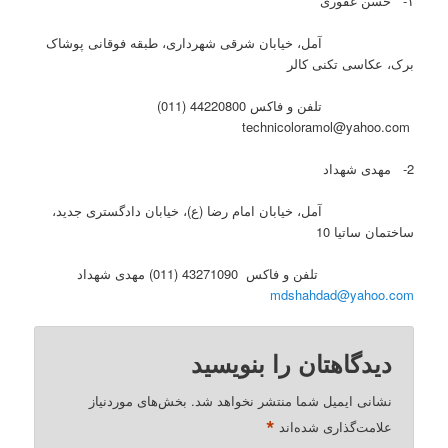
۱- حسن غفوری
آمل، خیابان شرقی شهرداری، طبقه فوقانی پوشاک
برک، عکاسی تکنی کالر
تلفن و فاکس 44220800 (011)
technicoloramol@yahoo.com
2- مهدی شهداد
آمل، خیابان امام رضا (ع)، خیابان دادگستری جدید،
ساختمان ساتیا 10
تلفن و فاکس 43271090 (011) مهدی شهداد
mdshahdad@yahoo.com
دیدگاهتان را بنویسید
نشانی ایمیل شما منتشر نخواهد شد.
بخش‌های موردنیاز
*
علامت‌گذاری شده‌اند