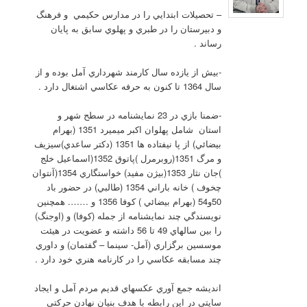
– تحصيلات ابتدايي را در مدارس حکيمي و فرهنگ
و دبيرستان را در طبري و پهلوي سابق به پايان
رساند .
-بيش از يازده سال کارمند شهرداري آمل بوده و از
سال 1364 تا کنون به حرفه عکاسي اشتغال دارد .
-ضمنا بازي در 23 نمايشنامه در سطح شهر و
استان شامل پهلوان اکبر ميميرد 1351 (بهرام
بيضائي) از پا نيفتاده ها 1351 (دکتر ساعدي)سيزيف
و مرگ 1351(روبرمرل )پاتوق 1352(اسماعيل خلج
)جان نثار 1353(بيژن مفيد) خواستگاري 1354(آنتوان
چخوف ) خانه باراني 1354 (طالبي) در حضور باد
50و54 (بهرام بيضائي ) کوفا 1356 و ……. همچنين
نويسندگي چند نمايشنامه از جمله (کوفا) و (اوجنگ)
را بين سالهاي 49 تا 56 داشته و عضويت در هيئت
موسسين برگزاري (آمل- سينما – گفتمان) و داوري
چند مسابقه عکاسي را در کارنامه هنري خود دارد .
انديشه جمع آوري عکسهاي قديم مردم آمل و ايجاد
سايتي در اين رابطه با هدف بنيان نهادن حرکتي