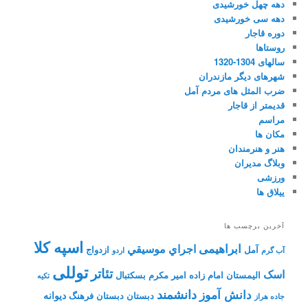
دهه چهل خورشیدی
دهه سی خورشیدی
دوره قاجار
روستاها
سالهای 1304-1320
شهرهای دیگر مازندران
ضرب المثل های مردم آمل
قدیمتر از قاجار
مراسم
مکان ها
هنر و هنرمندان
وبلاگ مدیران
ورزشی
ییلاق ها
آخرین برچسب ها
اسپه کلا
ابراهیمی
اجراي موسيقي
آمل
ازدواج
آب گرم
اردو
توللی
تئاتر
اسک
الیمستان
امام زاده
امیر مکرم
بسکتبال
تکیه
دانشمند
دانش آموز
دیوانه
دبستان
دبستان فرهنگ
جاده هراز