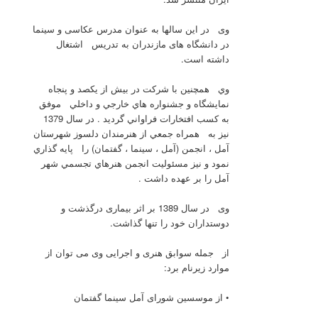
وی در این سالها به عنوان مدرس عکاسی و سینما
در دانشگاه های مازندران به تدریس اشتغال
داشته است.
وي همچنين با شركت در بيش از يكصد و پنجاه
نمايشگاه و جشنواره هاي خارجي و داخلي موفق
به كسب افتخارات فراواني گرديد . در سال 1379
نيز به همراه جمعي از هنرمندان دلسوز شهرستان
آمل ، انجمن (آمل ، سينما ، گفتمان) را پايه گذاري
نمود و نيز مسئوليت انجمن هنرهاي تجسمي شهر
آمل را بر عهده داشت .
وی در سال 1389 بر اثر بیماری درگذشت و
دوستداران خود را تنها گذاشت.
از جمله سوابق هنری و اجرایی وی می توان از
موارد زیرنام برد:
• از موسسين شورای آمل سینما گفتمان