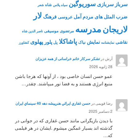
سوریوگین
سرباز
سربازی
شاه
سیاه پلاس
شعر
لار
ضرب المثل های مردم آمل
فرهنگ
عروسی
مدرسه
لاریجان
مرتضوی
موسیقی
ناصر الدین شاه
پاشاکلا
پهلوی
نمایش
پلور
نقاشی
نیاک
پل
نمايشنامه
کشاورز
آرش
در
تشکر سرکار خانم خراسانی از همه عزیزان
28 ژانویه 2026
عمو حسن انسان خاصی بود ، از آونها که هرجا باشن
منبع انرژِی هستند و به فضا نور میپاشند. چقدر…
رضا قویمی
در
حسن غفاري ايرائي هنرپيشه دهه 40 سينماي ايران
2 دسامبر 2025
با دیدن بازیگرانی مانند حسن غفاری که در جوانی در
گذشته اند بسیار غمگین میشوم .ایشان در هر فیلمی
که…