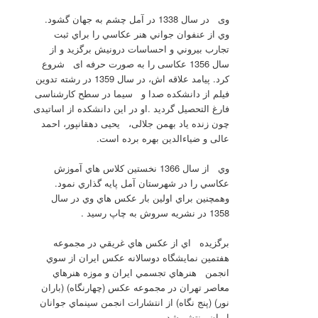
وی در سال 1338 در آمل چشم به جهان گشود.
وي از عنفوان جواني هنر عكاسي را براي ثبت
تجارب بيروني و احساسات درونيش برگزيد و از
سال 1356 عکاسی را به صورت حرفه ای شروع
کرد. پيامد علاقه اش، در سال 1359 در رشته تدوين
فيلم از دانشكده صدا و سيما در سطح کارشناسی
فارغ التحصيل گرديد .او در این دانشکده از اساتیدی
چون زنده یاد بهمن جلالی، یحیی دهقانپور، احمد
عالی و ضیاءالدین بهره برده است.
وي از سال 1366 نخستين كلاس هاي آموزش
عكاسي را در شهرستان آمل پايه گذاري نمود.
وهمچنين براي اولين بار عكس هاي وي در سال
1358 در نشريه سروش به چاپ رسيد .
برگزيده اي از عكس هاي غريقي در مجموعه
هفتمين نمايشگاه دوسالانه عكس ايران از سوي
انجمن هنرهاي تجسمي ايران و موزه هنرهاي
معاصر تهران در مجموعه عكس (چهارنگاه) (باران
نور) (پنج نگاه) از انتشارات انجمن سينماي جوانان
ايران منتشر شد.