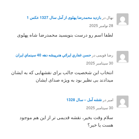
نهال
در
بازدید محمدرضا پهلوی از آمل سال 1327 عکس 1
28 نوامبر 2025
لطفا اسم رو درست بنویسید محمدرضا شاه پهلوی
رضا قویمی
در
حسن غفاري ايرائي هنرپيشه دهه 40 سينماي ايران
30 سپتامبر 2025
انتخاب ابن شخصیت جالب برای نقشهایی که به ایشان
میدادند بی نظیر بود به ویژه صدای ایشان
امیر
در
نقشه آمل – سال 1328
30 سپتامبر 2025
سلام وقت بخیر، نقشه قدیمی تر از این هم موجود
هست یا خیر؟