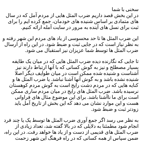
سخنی با شما
در این بخش قصد داریم ضرب المثل هایی از مردم آمل که در سال
های متمادی بر اساس شنیده های خودمان، جمع کرده ایم را برای
ثبت برای نسل های آینده به مرور در سایت آمله ارائه کنیم.
این ضرب المثل ها تا حد محسوسی از یاد های مردم این شهر رفته و
به نظر نیاز است که در جایی ثبت و ضبط شود. در این راه از ارسال
ضرب المثل ها توسط شما عزیزان نیز استقبال می شود.
تا جایی که نگارنده دیده ضرب المثل هایی که در میان یک طایفه
بسیار مصطلح و نیز به گوش کسانی که با آنها ارتباط دارند نیز
آشناست و شنیده شده ممکن است در میان طوایف دیگر اصلا
شنیده نشده باشد و به گوش آنها آشنا نباشد. یا ضرب المثل ها و
کنایه هایی که در مردم دشت رایج است به گوش مردم کوهستان
نرسیده باشد. ضرب المثل های رایج در میان مردم ساری ممکن
است برای ما ناآشنا باشد. برای این موضوع مثال های فراوانی
هست و این موارد نشان می دهد که این بخش از تاریخ آمل باید
زودتر ثبت و ضبط شود.
به نظر می رسد اگر جمع آوری ضرب المثل ها توسط یک یا چند فرد
انجام شود مطمئنا به دلایلی که در بالا گفته شد، تعداد زیادی از
ضرب المثل های قدیمی از دست و از یاد ها خواهد رفت. در این راه،
ضمن سپاس از همه کسانی که در راه فرهنگ این شهر زحمت