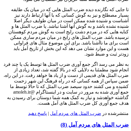
تا جایی که نگارنده دیده ضرب المثل هایی که در میان یک طایفه
بسیار مصطلح و نیز به گوش کسانی که با آنها ارتباط دارند نیز
آشناست و شنیده شده ممکن است در میان طوایف دیگر اصلا
شنیده نشده باشد و به گوش آنها آشنا نباشد. یا ضرب المثل ها و
کنایه هایی که در مردم دشت رایج است به گوش مردم کوهستان
نرسیده باشد. ضرب المثل های رایج در میان مردم ساری ممکن
است برای ما ناآشنا باشد. برای این موضوع مثال های فراوانی
هست و این موارد نشان می دهد که این بخش از تاریخ آمل باید
زودتر ثبت و ضبط شود.
به نظر می رسد اگر جمع آوری ضرب المثل ها توسط یک یا چند فرد
انجام شود مطمئنا به دلایلی که در بالا گفته شد، تعداد زیادی از
ضرب المثل های قدیمی از دست و از یاد ها خواهد رفت. در این راه،
ضمن سپاس از همه کسانی که در راه فرهنگ این شهر زحمت
کشیده و می کشند حدود سیصد ضرب المثل که تا حالا توسط ما
جمع آوری شده به مرور در سایت و در اینستاگرام @amoleh.ir
گذاشته خواهدشد و نیاز به کمک همه شما دوستان برای رسیدن به
هدف جمع آوری کل ضرب المثل های آمل هست.
منتشرشده در
ضرب المثل های مردم آمل
|
پاسخ دهید
ضرب المثل های مردم آمل (8)