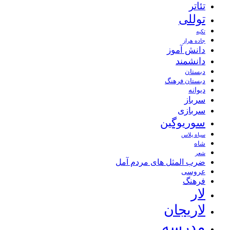
تئاتر
توللی
تکیه
جاده هراز
دانش آموز
دانشمند
دبستان
دبستان فرهنگ
دیوانه
سرباز
سربازی
سوریوگین
سیاه پلاس
شاه
شعر
ضرب المثل های مردم آمل
عروسی
فرهنگ
لار
لاریجان
مدرسه