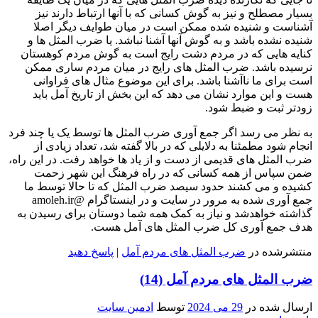
بسیار مصطلح و نیز به گوش کسانی که با آنها ارتباط دارند نیز
آشناست و شنیده شده ممکن است در میان طوایف دیگر اصلا
شنیده نشده باشد و به گوش آنها آشنا نباشد. یا ضرب المثل ها و
کنایه هایی که در مردم دشت رایج است به گوش مردم کوهستان
نرسیده باشد. ضرب المثل های رایج در میان مردم ساری ممکن
است برای ما ناآشنا باشد. برای این موضوع مثال های فراوانی
هست و این موارد نشان می دهد که این بخش از تاریخ آمل باید
زودتر ثبت و ضبط شود.
به نظر می رسد اگر جمع آوری ضرب المثل ها توسط یک یا چند فرد
انجام شود مطمئنا به دلایلی که در بالا گفته شد، تعداد زیادی از
ضرب المثل های قدیمی از دست و از یاد ها خواهد رفت. در این راه،
ضمن سپاس از همه کسانی که در راه فرهنگ این شهر زحمت
کشیده و می کشند حدود سیصد ضرب المثل که تا حالا توسط ما
جمع آوری شده به مرور در سایت و در اینستاگرام @amoleh.ir
گذاشته خواهدشد و نیاز به کمک همه شما دوستان برای رسیدن به
هدف جمع آوری کل ضرب المثل های آمل هست.
منتشرشده در
ضرب المثل های مردم آمل
|
پاسخ دهید
ضرب المثل های مردم آمل (14)
ارسال شده در
29 می 2024
توسط
ادمین سایت