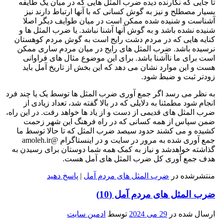
تا جایی که نگارنده دیده ضرب المثل هایی که در میان یک طایفه
بسیار مصطلح و نیز به گوش کسانی که با آنها ارتباط دارند نیز
آشناست و شنیده شده ممکن است در میان طوایف دیگر اصلا
شنیده نشده باشد و به گوش آنها آشنا نباشد. یا ضرب المثل ها و
کنایه هایی که در مردم دشت رایج است به گوش مردم کوهستان
نرسیده باشد. ضرب المثل های رایج در میان مردم ساری ممکن
است برای ما ناآشنا باشد. برای این موضوع مثال های فراوانی
هست و این موارد نشان می دهد که این بخش از تاریخ آمل باید
زودتر ثبت و ضبط شود.
به نظر می رسد اگر جمع آوری ضرب المثل ها توسط یک یا چند فرد
انجام شود مطمئنا به دلایلی که در بالا گفته شد، تعداد زیادی از
ضرب المثل های قدیمی از دست و از یاد ها خواهد رفت. در این راه،
ضمن سپاس از همه کسانی که در راه فرهنگ این شهر زحمت
کشیده و می کشند حدود سیصد ضرب المثل که تا حالا توسط ما
جمع آوری شده به مرور در سایت و در اینستاگرام @amoleh.ir
گذاشته خواهدشد و نیاز به کمک همه شما دوستان برای رسیدن به
هدف جمع آوری کل ضرب المثل های آمل هست.
منتشرشده در
ضرب المثل های مردم آمل
|
پاسخ دهید
ضرب المثل های مردم آمل (10)
ارسال شده در
29 می 2024
توسط
ادمین سایت