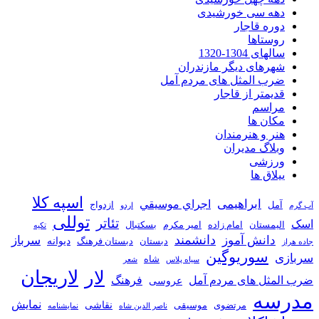
دهه سی خورشیدی
دوره قاجار
روستاها
سالهای 1304-1320
شهرهای دیگر مازندران
ضرب المثل های مردم آمل
قدیمتر از قاجار
مراسم
مکان ها
هنر و هنرمندان
وبلاگ مدیران
ورزشی
ییلاق ها
اسپه کلا
ابراهیمی
اجراي موسيقي
آمل
ازدواج
آب گرم
اردو
توللی
تئاتر
اسک
الیمستان
امام زاده
امیر مکرم
بسکتبال
تکیه
دانشمند
دانش آموز
سرباز
دیوانه
دبستان
دبستان فرهنگ
جاده هراز
سوریوگین
سربازی
شاه
سیاه پلاس
شعر
لاریجان
لار
ضرب المثل های مردم آمل
فرهنگ
عروسی
مدرسه
نمایش
نقاشی
مرتضوی
موسیقی
ناصر الدین شاه
نمايشنامه