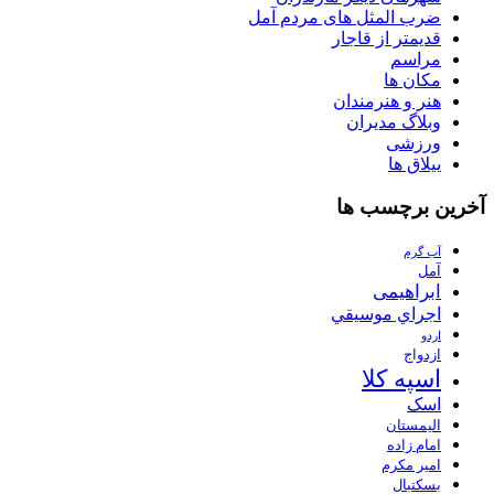
ضرب المثل های مردم آمل
قدیمتر از قاجار
مراسم
مکان ها
هنر و هنرمندان
وبلاگ مدیران
ورزشی
ییلاق ها
آخرین برچسب ها
آب گرم
آمل
ابراهیمی
اجراي موسيقي
اردو
ازدواج
اسپه کلا
اسک
الیمستان
امام زاده
امیر مکرم
بسکتبال