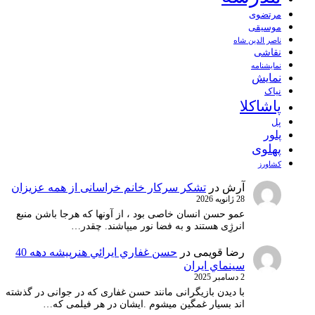
مرتضوی
موسیقی
ناصر الدین شاه
نقاشی
نمايشنامه
نمایش
نیاک
پاشاکلا
پل
پلور
پهلوی
کشاورز
آرش
در
تشکر سرکار خانم خراسانی از همه عزیزان
28 ژانویه 2026
عمو حسن انسان خاصی بود ، از آونها که هرجا باشن منبع
انرژِی هستند و به فضا نور میپاشند. چقدر…
رضا قویمی
در
حسن غفاري ايرائي هنرپيشه دهه 40
سينماي ايران
2 دسامبر 2025
با دیدن بازیگرانی مانند حسن غفاری که در جوانی در گذشته
اند بسیار غمگین میشوم .ایشان در هر فیلمی که…