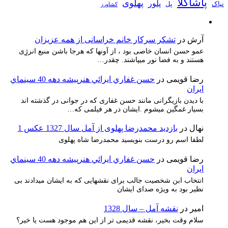
پاشاکلا
پهلوی
پلور
نیاک
پل
کشاورز
آرش
در
تشکر سرکار خانم خراسانی از همه عزیزان
عمو حسن انسان خاصی بود ، از آونها که هرجا باشن منبع انرژِی
هستند و به فضا نور میپاشند. چقدر…
رضا قویمی
در
حسن غفاري ايرائي هنرپيشه دهه 40 سينماي
ايران
با دیدن بازیگرانی مانند حسن غفاری که در جوانی در گذشته اند
بسیار غمگین میشوم .ایشان در هر فیلمی که…
نهال
در
بازدید محمدرضا پهلوی از آمل سال 1327 عکس 1
لطفا اسم رو درست بنویسید محمدرضا شاه پهلوی
رضا قویمی
در
حسن غفاري ايرائي هنرپيشه دهه 40 سينماي
ايران
انتخاب ابن شخصیت جالب برای نقشهایی که به ایشان میدادند بی
نظیر بود به ویژه صدای ایشان
امیر
در
نقشه آمل – سال 1328
سلام وقت بخیر، نقشه قدیمی تر از این هم موجود هست یا خیر؟