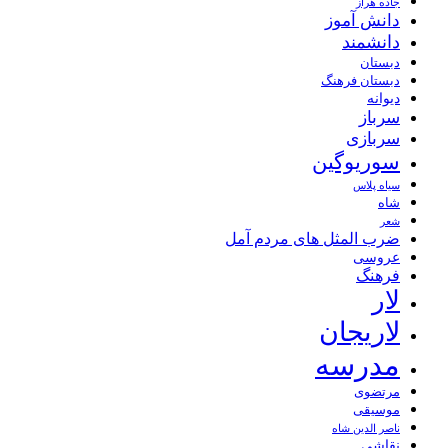
جاده هراز
دانش آموز
دانشمند
دبستان
دبستان فرهنگ
دیوانه
سرباز
سربازی
سوریوگین
سیاه پلاس
شاه
شعر
ضرب المثل های مردم آمل
عروسی
فرهنگ
لار
لاریجان
مدرسه
مرتضوی
موسیقی
ناصر الدین شاه
نقاشی