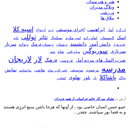
هنر و هنرمندان
وبلاگ مدیران
ورزشی
ییلاق ها
اسپه کلا
ابراهیمی
اجراي موسيقي
آمل
ازدواج
آب گرم
اردو
توللی
تئاتر
اسک
الیمستان
امام زاده
امیر مکرم
بسکتبال
تکیه
دانشمند
دانش آموز
سرباز
دیوانه
دبستان
دبستان فرهنگ
جاده هراز
سوریوگین
سربازی
شاه
سیاه پلاس
شعر
لاریجان
لار
ضرب المثل های مردم آمل
فرهنگ
عروسی
مدرسه
نمایش
نقاشی
مرتضوی
موسیقی
ناصر الدین شاه
نمايشنامه
پاشاکلا
پهلوی
پلور
نیاک
پل
کشاورز
آرش
در
تشکر سرکار خانم خراسانی از همه عزیزان
عمو حسن انسان خاصی بود ، از آونها که هرجا باشن منبع انرژِی هستند
و به فضا نور میپاشند. چقدر…