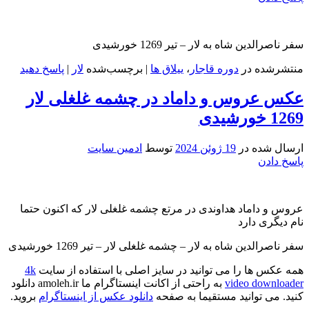
سفر ناصرالدین شاه به لار – تیر 1269 خورشیدی
منتشرشده در
دوره قاجار
،
ییلاق ها
|
برچسب‌شده
لار
|
پاسخ دهید
عکس عروس و داماد در چشمه غلغلی لار
1269 خورشیدی
ارسال شده در
19 ژوئن 2024
توسط
ادمین سایت
پاسخ دادن
عروس و داماد هداوندی در مرتع چشمه غلغلی لار که اکنون حتما
نام دیگری دارد
سفر ناصرالدین شاه به لار – چشمه غلغلی لار – تیر 1269 خورشیدی
همه عکس ها را می توانید در سایز اصلی با استفاده از سایت
4k
video downloader
به راحتی از اکانت اینستاگرام ما amoleh.ir دانلود
کنید. می توانید مستقیما به صفحه
دانلود عکس از اینستاگرام
بروید.