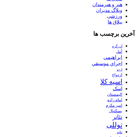
هنر و هنرمندان
وبلاگ مدیران
ورزشی
ییلاق ها
آخرین برچسب ها
آب گرم
آمل
ابراهیمی
اجراي موسيقي
اردو
ازدواج
اسپه کلا
اسک
الیمستان
امام زاده
امیر مکرم
بسکتبال
تئاتر
توللی
تکیه