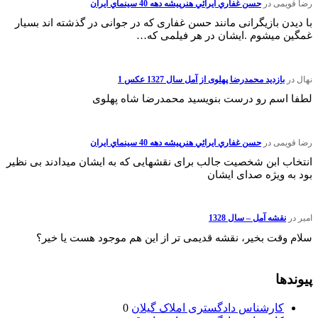
رضا قویمی
در
حسن غفاري ايرائي هنرپيشه دهه 40 سينماي ايران
با دیدن بازیگرانی مانند حسن غفاری که در جوانی در گذشته اند بسیار
غمگین میشوم .ایشان در هر فیلمی که…
نهال
در
بازدید محمدرضا پهلوی از آمل سال 1327 عکس 1
لطفا اسم رو درست بنویسید محمدرضا شاه پهلوی
رضا قویمی
در
حسن غفاري ايرائي هنرپيشه دهه 40 سينماي ايران
انتخاب ابن شخصیت جالب برای نقشهایی که به ایشان میدادند بی نظیر
بود به ویژه صدای ایشان
امیر
در
نقشه آمل – سال 1328
سلام وقت بخیر، نقشه قدیمی تر از این هم موجود هست یا خیر؟
پیوندها
کارشناس دادگستری املاک گیلان
0