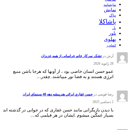
نمايشنامه
نمایش
نیاک
پاشاکلا
پل
پلور
پهلوی
کشاورز
آرش
در
تشکر سرکار خانم خراسانی از همه عزیزان
28 ژانویه 2026
عمو حسن انسان خاصی بود ، از آونها که هرجا باشن منبع
انرژِی هستند و به فضا نور میپاشند. چقدر…
رضا قویمی
در
حسن غفاري ايرائي هنرپيشه دهه 40 سينماي ايران
2 دسامبر 2025
با دیدن بازیگرانی مانند حسن غفاری که در جوانی در گذشته اند
بسیار غمگین میشوم .ایشان در هر فیلمی که…