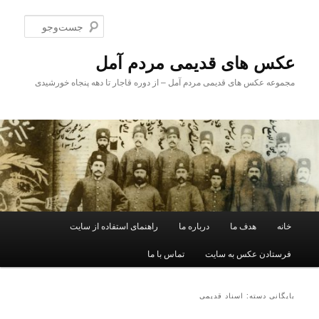
پرش
پرش
به
به
جست‌و
محتوای
محتوای
اصلی
ثانویه
عکس های قدیمی مردم آمل
مجموعه عکس های قدیمی مردم آمل – از دوره قاجار تا دهه پنجاه خورشیدی
فهرست
خانه
هدف ما
درباره ما
راهنمای استفاده از سایت
اصلی
فرستادن عکس به سایت
تماس با ما
بایگانی دسته:
اسناد قدیمی