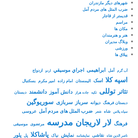
شهرهای دیگر مازندران
ضرب المثل های مردم آمل
قدیمتر از قاجار
مراسم
مکان ها
هنر و هنرمندان
وبلاگ مدیران
ورزشی
ییلاق ها
ابراهیمی
اجراي موسيقي
آمل
ازدواج
آب گرم
اردو
اسپه کلا
اسک
الیمستان
امام زاده
امیر مکرم
بسکتبال
توللی
تئاتر
دانشمند
دانش آموز
دبستان
تکیه
جاده هراز
سوریوگین
سرباز
سربازی
دیوانه
دبستان فرهنگ
ضرب المثل های مردم آمل
عروسی
شاه
سیاه پلاس
شعر
مدرسه
لاریجان
لار
فرهنگ
مرتضوی
موسیقی
پاشاکلا
نمایش
پلور
نقاشی
نیاک
پل
ناصر الدین شاه
نمايشنامه