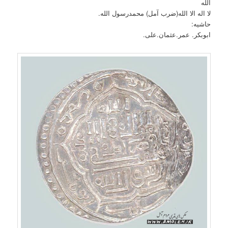
الله
لا اله الا الله(ضرب آمل) محمدرسول الله.
حاشیه:
ابوبکر. عمر.عثمان.علی.