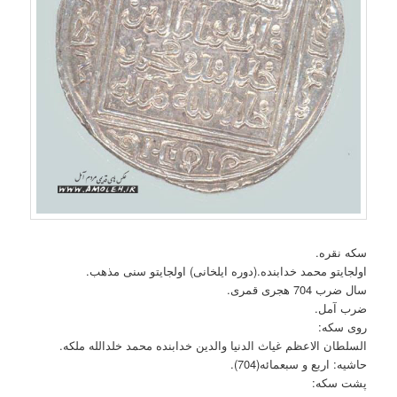
سکه نقره.
اولجایتو محمد خدابنده.(دوره ایلخانی) اولجایتو سنی مذهب.
سال ضرب 704 هجری قمری.
ضرب آمل.
روی سکه:
السلطان الاعظم غیاث الدنیا والدین خدابنده محمد خلدالله ملکه.
حاشیه: اربع و سبعمائه(704).
پشت سکه: