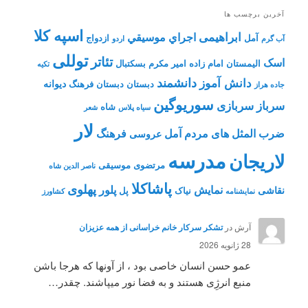
آخرین برچسب ها
اسپه کلا
ابراهیمی
اجراي موسيقي
آمل
ازدواج
آب گرم
اردو
توللی
تئاتر
اسک
الیمستان
امام زاده
امیر مکرم
بسکتبال
تکیه
دانشمند
دانش آموز
دیوانه
دبستان
دبستان فرهنگ
جاده هراز
سوریوگین
سرباز
سربازی
شاه
سیاه پلاس
شعر
لار
ضرب المثل های مردم آمل
فرهنگ
عروسی
مدرسه
لاریجان
مرتضوی
موسیقی
ناصر الدین شاه
پاشاکلا
پهلوی
نمایش
پلور
نقاشی
نیاک
پل
نمايشنامه
کشاورز
آرش
در
تشکر سرکار خانم خراسانی از همه عزیزان
28 ژانویه 2026
عمو حسن انسان خاصی بود ، از آونها که هرجا باشن
منبع انرژِی هستند و به فضا نور میپاشند. چقدر…