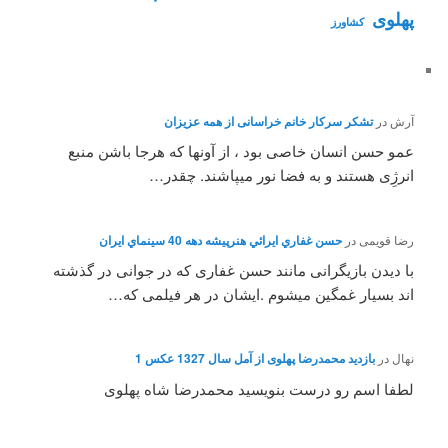
پهلوی
کشاورز
آرش
در
تشکر سرکار خانم خراسانی از همه عزیزان
عمو حسن انسان خاصی بود ، از آونها که هرجا باشن منبع
انرژِی هستند و به فضا نور میپاشند. چقدر…
رضا قویمی
در
حسن غفاري ايرائي هنرپيشه دهه 40 سينماي ايران
با دیدن بازیگرانی مانند حسن غفاری که در جوانی در گذشته
اند بسیار غمگین میشوم .ایشان در هر فیلمی که…
نهال
در
بازدید محمدرضا پهلوی از آمل سال 1327 عکس 1
لطفا اسم رو درست بنویسید محمدرضا شاه پهلوی