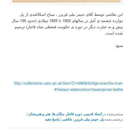
این نقاشی توسط آقای جیمز بیلی فریزر ، سیاح اسکاتلندی از پل
دوازده چشمه ی آمل در سالهای 1822 تا 1825 میلادی (حدود 190 سال
پیش و به عبارت دیگر در دوره ی حکومت فتحعلی شاه قاجار) ترسیم
شده است.
منبع:
http://collections.vam.ac.uk/item/O143809/bridge-over-the-river-
herauz-watercolour-fraser-james-baillie/#
منتشرشده در
اسناد قدیمی
،
دوره قاجار
،
مکان ها
،
هنر و هنرمندان
|
برچسب‌شده
پل
،
جیمز بیلی فریزر
،
نقاشی
|
پاسخ دهید