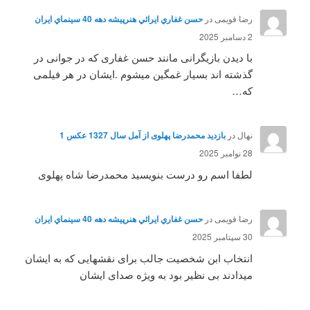
رضا قویمی
در
حسن غفاري ايرائي هنرپيشه دهه 40 سينماي ايران
2 دسامبر 2025
با دیدن بازیگرانی مانند حسن غفاری که در جوانی در
گذشته اند بسیار غمگین میشوم .ایشان در هر فیلمی
که…
نهال
در
بازدید محمدرضا پهلوی از آمل سال 1327 عکس 1
28 نوامبر 2025
لطفا اسم رو درست بنویسید محمدرضا شاه پهلوی
رضا قویمی
در
حسن غفاري ايرائي هنرپيشه دهه 40 سينماي ايران
30 سپتامبر 2025
انتخاب ابن شخصیت جالب برای نقشهایی که به ایشان
میدادند بی نظیر بود به ویژه صدای ایشان