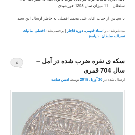
سلطان – 11 میزان سال 1298 خورشیدی
با سپاس از جناب آقای علی محمد افضلی به خاطر ارسال این سند
منتشرشده در
اسناد قدیمی
،
دوره قاجار
|
برچسب‌شده
افضلی
،
مالیات
،
نصرالله سلطان
|
۱
پاسخ
سکه ی نقره ضرب شده در آمل –
4
سال 704 قمری
ارسال شده در
20 آوریل 2015
توسط
ادمین سایت