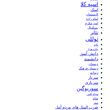
اسپه کلا
اسک
الیمستان
امام زاده
امیر مکرم
بسکتبال
تئاتر
توللی
تکیه
جاده هراز
دانش آموز
دانشمند
دبستان
دبستان فرهنگ
دیوانه
سرباز
سربازی
سوریوگین
سیاه پلاس
شاه
شعر
ضرب المثل های مردم آمل