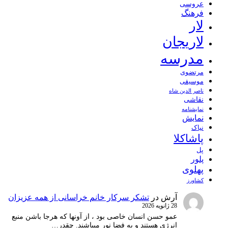
عروسی
فرهنگ
لار
لاریجان
مدرسه
مرتضوی
موسیقی
ناصر الدین شاه
نقاشی
نمايشنامه
نمایش
نیاک
پاشاکلا
پل
پلور
پهلوی
کشاورز
آرش
در
تشکر سرکار خانم خراسانی از همه عزیزان
28 ژانویه 2026
عمو حسن انسان خاصی بود ، از آونها که هرجا باشن منبع
انرژِی هستند و به فضا نور میپاشند. چقدر…