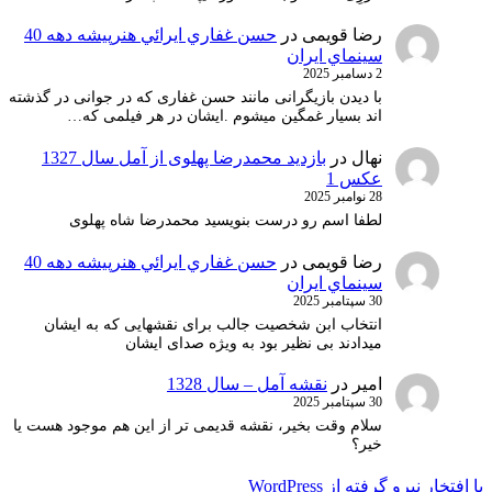
رضا قویمی
در
حسن غفاري ايرائي هنرپيشه دهه 40
سينماي ايران
2 دسامبر 2025
با دیدن بازیگرانی مانند حسن غفاری که در جوانی در گذشته
اند بسیار غمگین میشوم .ایشان در هر فیلمی که…
نهال
در
بازدید محمدرضا پهلوی از آمل سال 1327
عکس 1
28 نوامبر 2025
لطفا اسم رو درست بنویسید محمدرضا شاه پهلوی
رضا قویمی
در
حسن غفاري ايرائي هنرپيشه دهه 40
سينماي ايران
30 سپتامبر 2025
انتخاب ابن شخصیت جالب برای نقشهایی که به ایشان
میدادند بی نظیر بود به ویژه صدای ایشان
امیر
در
نقشه آمل – سال 1328
30 سپتامبر 2025
سلام وقت بخیر، نقشه قدیمی تر از این هم موجود هست یا
خیر؟
با افتخار نیرو گرفته از WordPress