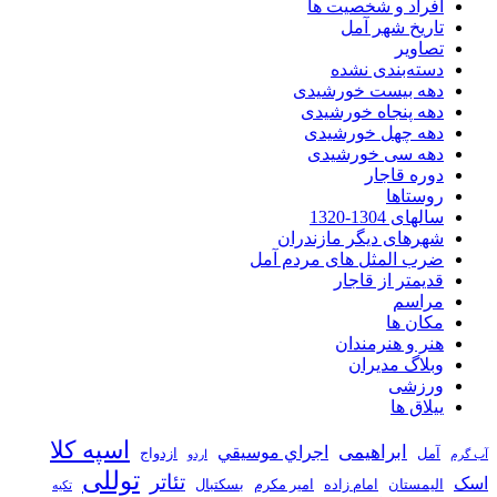
افراد و شخصیت ها
تاریخ شهر آمل
تصاویر
دسته‌بندی نشده
دهه بیست خورشیدی
دهه پنجاه خورشیدی
دهه چهل خورشیدی
دهه سی خورشیدی
دوره قاجار
روستاها
سالهای 1304-1320
شهرهای دیگر مازندران
ضرب المثل های مردم آمل
قدیمتر از قاجار
مراسم
مکان ها
هنر و هنرمندان
وبلاگ مدیران
ورزشی
ییلاق ها
اسپه کلا
ابراهیمی
اجراي موسيقي
آمل
ازدواج
آب گرم
اردو
توللی
تئاتر
اسک
الیمستان
امام زاده
امیر مکرم
بسکتبال
تکیه