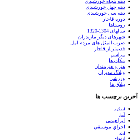
دهه پنجاه خورشیدی
دهه چهل خورشیدی
دهه سی خورشیدی
دوره قاجار
روستاها
سالهای 1304-1320
شهرهای دیگر مازندران
ضرب المثل های مردم آمل
قدیمتر از قاجار
مراسم
مکان ها
هنر و هنرمندان
وبلاگ مدیران
ورزشی
ییلاق ها
آخرین برچسب ها
آب گرم
آمل
ابراهیمی
اجراي موسيقي
اردو
ازدواج