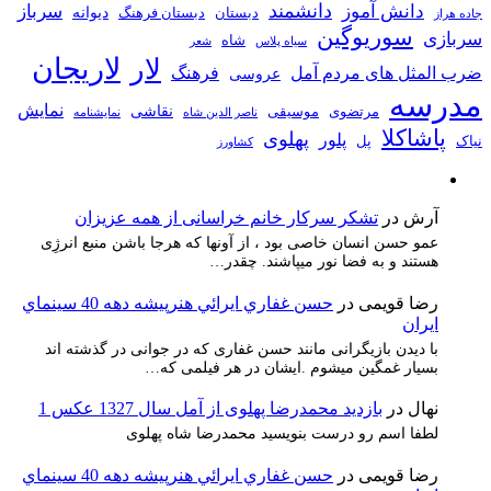
دانشمند
دانش آموز
سرباز
دیوانه
دبستان
دبستان فرهنگ
جاده هراز
سوریوگین
سربازی
شاه
سیاه پلاس
شعر
لاریجان
لار
ضرب المثل های مردم آمل
فرهنگ
عروسی
مدرسه
نمایش
نقاشی
مرتضوی
موسیقی
ناصر الدین شاه
نمايشنامه
پاشاکلا
پهلوی
پلور
نیاک
پل
کشاورز
آرش
در
تشکر سرکار خانم خراسانی از همه عزیزان
عمو حسن انسان خاصی بود ، از آونها که هرجا باشن منبع انرژِی
هستند و به فضا نور میپاشند. چقدر…
رضا قویمی
در
حسن غفاري ايرائي هنرپيشه دهه 40 سينماي
ايران
با دیدن بازیگرانی مانند حسن غفاری که در جوانی در گذشته اند
بسیار غمگین میشوم .ایشان در هر فیلمی که…
نهال
در
بازدید محمدرضا پهلوی از آمل سال 1327 عکس 1
لطفا اسم رو درست بنویسید محمدرضا شاه پهلوی
رضا قویمی
در
حسن غفاري ايرائي هنرپيشه دهه 40 سينماي