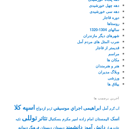
دهه چهل خورشیدی
دهه سی خورشیدی
دوره قاجار
روستاها
سالهای 1304-1320
شهرهای دیگر مازندران
ضرب المثل های مردم آمل
قدیمتر از قاجار
مراسم
مکان ها
هنر و هنرمندان
وبلاگ مدیران
ورزشی
ییلاق ها
آخرین برچسب ها
اسپه کلا
ابراهیمی
اجراي موسيقي
آمل
ازدواج
آب گرم
اردو
توللی
تئاتر
اسک
الیمستان
امام زاده
امیر مکرم
بسکتبال
تکیه
دانشمند
دانش آموز
دیوانه
دبستان
دبستان فرهنگ
جاده هراز