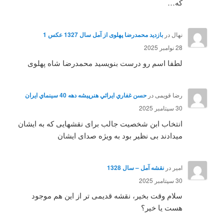
که…
نهال
در
بازدید محمدرضا پهلوی از آمل سال 1327 عکس 1
28 نوامبر 2025
لطفا اسم رو درست بنویسید محمدرضا شاه پهلوی
رضا قویمی
در
حسن غفاري ايرائي هنرپيشه دهه 40 سينماي ايران
30 سپتامبر 2025
انتخاب ابن شخصیت جالب برای نقشهایی که به ایشان
میدادند بی نظیر بود به ویژه صدای ایشان
امیر
در
نقشه آمل – سال 1328
30 سپتامبر 2025
سلام وقت بخیر، نقشه قدیمی تر از این هم موجود
هست یا خیر؟