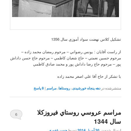
تشکيل کلاس نهضت سواد آموزي سال 1356
از راست آقايان : يونس رضواني – مرحوم رمضان محمد زاده –
مرحوم حسين نعمتي – حاج شعبان کاظمي – مرحوم حاج حسن داداش
پور – مرحوم حاج رضا داداش پور و محمد صادق کاظمي
با تشکر از حاج آقا علي اصغر محمد زاده
منتشرشده در
دهه پنجاه خورشیدی
،
روستاها
،
مراسم
|
8
پاسخ
مراسم عروسي روستاي فيروزکلا
6
سال 1344
ارسال شده در
30 آوریل 2014
توسط
حسن غفوري