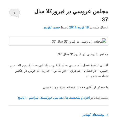
مجلس عروسي در فيروزکلا سال
۱
37
ارسال شده در
18 فوریه 2014
توسط
حسن غفوري
مجلس عروسي در فيروزکلا سال 37
آقايان : شيخ فضل اله حبيبي – شيخ قدرت پاشايي – شيخ زين العابدين
حبيبي – درخشان – طاهري – خراساني – قدرت اله قربي در عکس
شناخته شده اند
با تشکر از آقاي حجت الاسلام شيخ جواد حبيبي
منتشرشده در
افراد و شخصیت ها
،
دهه سی خورشیدی
،
مراسم
|
۱
پاسخ
ناوبری
→
نوشته‌های کهنه‌تر