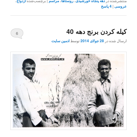
منتشرشده در
دهه پنجاه خورشیدی
،
روستاها
،
مراسم
|
برچسب‌شده
ازدواج
،
عروسی
|
4
پاسخ
کیله کردن برنج دهه 40
6
ارسال شده در
28 جولای 2014
توسط
ادمین سایت