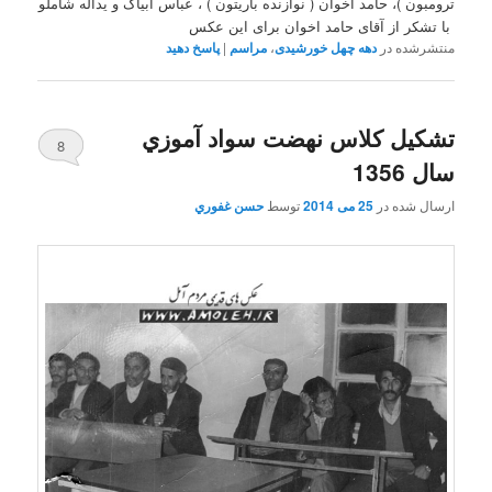
ترومبون )، حامد اخوان ( نوازنده باریتون ) ، عباس ابیاک و یداله شاملو
با تشکر از آقای حامد اخوان برای این عکس
منتشرشده در
دهه چهل خورشیدی
،
مراسم
|
پاسخ دهید
تشکيل کلاس نهضت سواد آموزي
8
سال 1356
ارسال شده در
25 می 2014
توسط
حسن غفوري