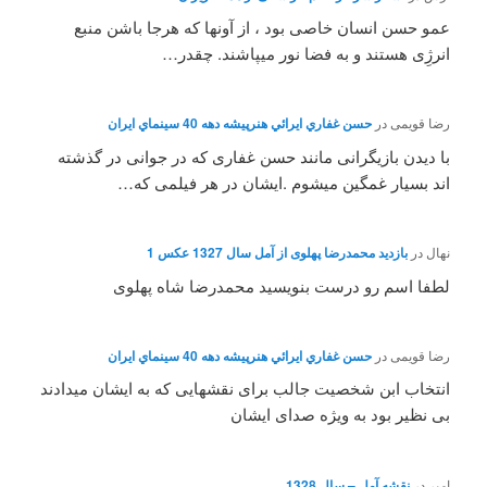
عمو حسن انسان خاصی بود ، از آونها که هرجا باشن منبع
انرژِی هستند و به فضا نور میپاشند. چقدر…
رضا قویمی
در
حسن غفاري ايرائي هنرپيشه دهه 40 سينماي ايران
با دیدن بازیگرانی مانند حسن غفاری که در جوانی در گذشته
اند بسیار غمگین میشوم .ایشان در هر فیلمی که…
نهال
در
بازدید محمدرضا پهلوی از آمل سال 1327 عکس 1
لطفا اسم رو درست بنویسید محمدرضا شاه پهلوی
رضا قویمی
در
حسن غفاري ايرائي هنرپيشه دهه 40 سينماي ايران
انتخاب ابن شخصیت جالب برای نقشهایی که به ایشان میدادند
بی نظیر بود به ویژه صدای ایشان
امیر
در
نقشه آمل – سال 1328