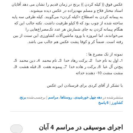
عکس فوق (( کیله کردن )) برنج در زمان قدیم را نشان می دهد آقایان
استاد مختار فلاح و مسلم مهدیزاده در عکس دیده میشوند.
به پیمانه کردن به اصطلاح «کیله کردن» می‌گویند. کیله ظرفی سه پایه
ساخته شده از چوب بود که 6 کیلو ظرفیت داشت. نکته جالب این که
هنگام پیمانه کردن به جای شمارش هر عدد تک‌مصراع‌هایی را
می‌خواندند، اما امروزه با ورود ماشین‌آلات کشاورزی این سنت از بین
رفته است. ضمناً کر و کوفا پشت عکس هم جالب می باشد.
نمونه از تک مصرع ها :
1ـ اول به نام خدا 2ـ برکت رهاد خدا 3ـ نام محمد 4ـ دین محمد 5ـ
پنج‌تن آل عبا 6ـ برکت ر هاده خدا 7ـ پیمونه هفت 8ـ قبله هشت 9ـ
مشت مشت 10- دهنده خدائه
با تشکر از آقای کردی برای فرستادن این عکس
منتشرشده در
دهه چهل خورشیدی
،
روستاها
،
مراسم
|
برچسب‌شده
برنج
،
کشاورز
|
6
پاسخ
اجرای موسیقی در مراسم 4 آبان