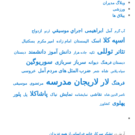
وبلاگ مدیران
ورزشی
ییلاق ها
ابراهیمی
اجراي موسيقي
آمل
ازدواج
آب گرم
اردو
اسپه کلا
اسک
الیمستان
امام زاده
امیر مکرم
بسکتبال
توللی
تئاتر
دانشمند
دانش آموز
دبستان
تکیه
جاده هراز
سوریوگین
سرباز
سربازی
دیوانه
دبستان فرهنگ
ضرب المثل های مردم آمل
عروسی
شاه
سیاه پلاس
شعر
مدرسه
لاریجان
لار
فرهنگ
مرتضوی
موسیقی
پاشاکلا
نمایش
پلور
نقاشی
نیاک
پل
ناصر الدین شاه
نمايشنامه
پهلوی
کشاورز
آرش
در
تشکر سرکار خانم خراسانی از همه عزیزان