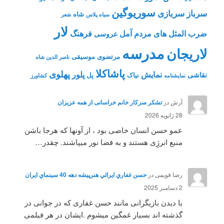
سوریوگین
سرباز
سربازی
شاه
سیاه پلاس
شعر
لار
ضرب المثل های مردم آمل
فرهنگ
عروسی
مدرسه
لاریجان
مرتضوی
موسیقی
ناصر الدین شاه
پاشاکلا
پهلوی
نمایش
پلور
نقاشی
نیاک
پل
نمايشنامه
کشاورز
آرش
در
تشکر سرکار خانم خراسانی از همه عزیزان
28 ژانویه 2026
عمو حسن انسان خاصی بود ، از آونها که هرجا باشن
منبع انرژِی هستند و به فضا نور میپاشند. چقدر…
رضا قویمی
در
حسن غفاري ايرائي هنرپيشه دهه 40 سينماي ايران
2 دسامبر 2025
با دیدن بازیگرانی مانند حسن غفاری که در جوانی در
گذشته اند بسیار غمگین میشوم .ایشان در هر فیلمی