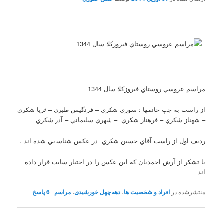
مراسم عروسي روستاي فيروزکلا سال 1344
از راست به چپ خانمها : سوري شکري – فرنگيس طبري – ثريا شکري
– شهناز شکري – فرهناز شکري – شهري سليماني – آذر شکري
رديف اول از راست آقاي حسين شکري در عکس شناسايي شده اند .
با تشکر از آرش احمديان که اين عکس را در اختيار سايت قرار داده
اند
منتشرشده در
افراد و شخصیت ها
،
دهه چهل خورشیدی
،
مراسم
|
6
پاسخ