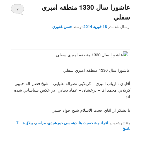
عاشورا سال 1330 منطقه اميري
7
سفلي
ارسال شده در
18 فوریه 2014
توسط
حسن غفوري
عاشورا سال 1330 منطقه اميري سفلي
آقايان : ارباب اميري – کربلايي نصراله عليايي – شيخ فضل اله حبيبي –
کربلايي محمد آقا – درخشان – عماد ديناني در عکس شناسايي شده
اند
با تشکر از آقاي حجت الاسلام شيخ جواد حبيبي
منتشرشده در
افراد و شخصیت ها
،
دهه سی خورشیدی
،
مراسم
،
ییلاق ها
|
7
پاسخ