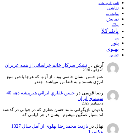
ناصر الدین شاه
نقاشی
نمايشنامه
نمایش
نیاک
پاشاکلا
پل
پلور
پهلوی
کشاورز
آرش
در
تشکر سرکار خانم خراسانی از همه عزیزان
28 ژانویه 2026
عمو حسن انسان خاصی بود ، از آونها که هرجا باشن منبع
انرژِی هستند و به فضا نور میپاشند. چقدر…
رضا قویمی
در
حسن غفاري ايرائي هنرپيشه دهه 40
سينماي ايران
2 دسامبر 2025
با دیدن بازیگرانی مانند حسن غفاری که در جوانی در گذشته
اند بسیار غمگین میشوم .ایشان در هر فیلمی که…
نهال
در
بازدید محمدرضا پهلوی از آمل سال 1327
عکس 1