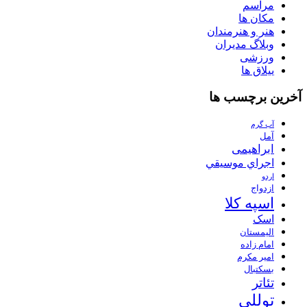
مراسم
مکان ها
هنر و هنرمندان
وبلاگ مدیران
ورزشی
ییلاق ها
آخرین برچسب ها
آب گرم
آمل
ابراهیمی
اجراي موسيقي
اردو
ازدواج
اسپه کلا
اسک
الیمستان
امام زاده
امیر مکرم
بسکتبال
تئاتر
توللی