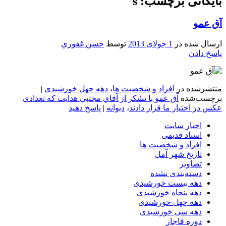
بایگانی برچسب: s
آق عمو
ارسال شده در
1 جولای 2013
توسط
حسن غفوري
پاسخ دادن
منتشرشده در
افراد و شخصیت ها
،
دهه چهل خورشیدی
|
برچسب‌شده
آق عمو با تشکر از آقاي مجتبي هدايت که تعدادي
عکس در اختيار ما قرار دادند
،
دیوانه
|
پاسخ دهید
اخبار سایت
اسناد قدیمی
افراد و شخصیت ها
تاریخ شهر آمل
تصاویر
دسته‌بندی نشده
دهه بیست خورشیدی
دهه پنجاه خورشیدی
دهه چهل خورشیدی
دهه سی خورشیدی
دوره قاجار