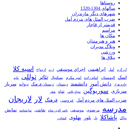
روستاها
سالهای 1304-1320
شهرهای دیگر مازندران
ضرب المثل های مردم آمل
قدیمتر از قاجار
مراسم
مکان ها
هنر و هنرمندان
وبلاگ مدیران
ورزشی
ییلاق ها
اسپه کلا
ابراهیمی
اجراي موسيقي
آمل
ازدواج
آب گرم
اردو
توللی
تئاتر
اسک
الیمستان
امام زاده
امیر مکرم
بسکتبال
تکیه
دانشمند
دانش آموز
سرباز
دیوانه
دبستان
دبستان فرهنگ
جاده هراز
سوریوگین
سربازی
شاه
سیاه پلاس
شعر
لاریجان
لار
ضرب المثل های مردم آمل
فرهنگ
عروسی
مدرسه
نمایش
نقاشی
مرتضوی
موسیقی
ناصر الدین شاه
نمايشنامه
پاشاکلا
پهلوی
پلور
نیاک
پل
کشاورز