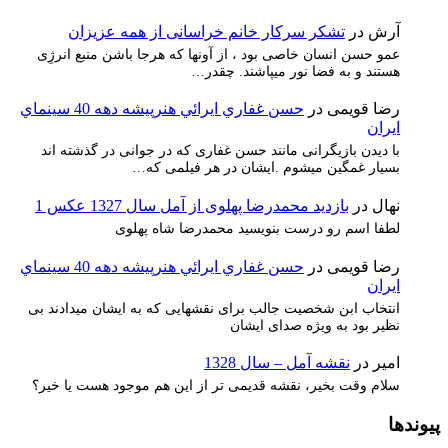
آرش
در
تشکر سرکار خانم خراسانی از همه عزیزان
عمو حسن انسان خاصی بود ، از آونها که هرجا باشن منبع انرژِی
هستند و به فضا نور میپاشند. چقدر…
رضا قویمی
در
حسن غفاري ايرائي هنرپيشه دهه 40 سينماي
ايران
با دیدن بازیگرانی مانند حسن غفاری که در جوانی در گذشته اند
بسیار غمگین میشوم .ایشان در هر فیلمی که…
نهال
در
بازدید محمدرضا پهلوی از آمل سال 1327 عکس 1
لطفا اسم رو درست بنویسید محمدرضا شاه پهلوی
رضا قویمی
در
حسن غفاري ايرائي هنرپيشه دهه 40 سينماي
ايران
انتخاب ابن شخصیت جالب برای نقشهایی که به ایشان میدادند بی
نظیر بود به ویژه صدای ایشان
امیر
در
نقشه آمل – سال 1328
سلام وقت بخیر، نقشه قدیمی تر از این هم موجود هست یا خیر؟
پیوندها