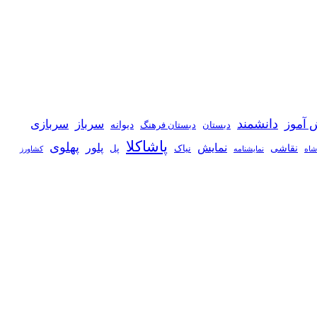
دانشمند
 آموز
سرباز
سربازی
دیوانه
دبستان
دبستان فرهنگ
پاشاکلا
پهلوی
نمایش
پلور
نقاشی
نیاک
پل
شاه
نمايشنامه
کشاورز