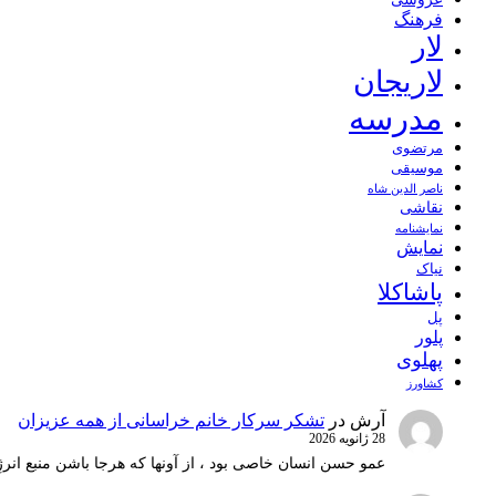
فرهنگ
لار
لاریجان
مدرسه
مرتضوی
موسیقی
ناصر الدین شاه
نقاشی
نمايشنامه
نمایش
نیاک
پاشاکلا
پل
پلور
پهلوی
کشاورز
آرش
در
تشکر سرکار خانم خراسانی از همه عزیزان
28 ژانویه 2026
عمو حسن انسان خاصی بود ، از آونها که هرجا باشن منبع انرژ