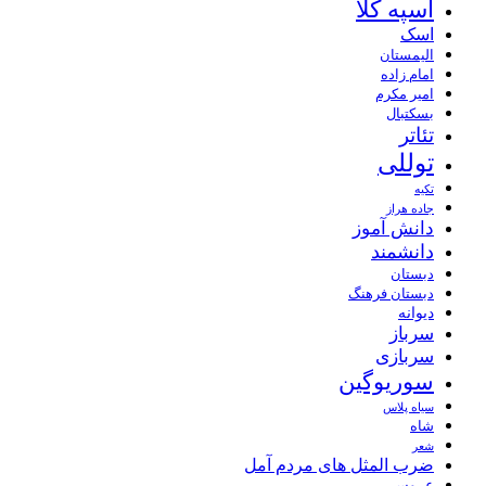
اسپه کلا
اسک
الیمستان
امام زاده
امیر مکرم
بسکتبال
تئاتر
توللی
تکیه
جاده هراز
دانش آموز
دانشمند
دبستان
دبستان فرهنگ
دیوانه
سرباز
سربازی
سوریوگین
سیاه پلاس
شاه
شعر
ضرب المثل های مردم آمل
عروسی