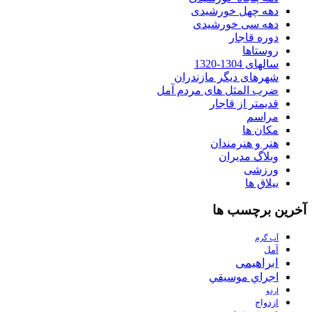
دهه چهل خورشیدی
دهه سی خورشیدی
دوره قاجار
روستاها
سالهای 1304-1320
شهرهای دیگر مازندران
ضرب المثل های مردم آمل
قدیمتر از قاجار
مراسم
مکان ها
هنر و هنرمندان
وبلاگ مدیران
ورزشی
ییلاق ها
آخرین برچسب ها
آب گرم
آمل
ابراهیمی
اجراي موسيقي
اردو
ازدواج