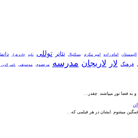
توللی
تئاتر
دانش
الیمستان
امام زاده
امیر مکرم
بسکتبال
تکیه
جاده هراز
مدرسه
لاریجان
لار
فرهنگ
مرتضوی
موسیقی
ناصر الدین 
 و به فضا نور میپاشند. چقدر…
ر غمگین میشوم .ایشان در هر فیلمی که…