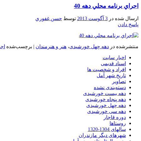
اجراي برنامه محلي دهه 40
ارسال شده در
3 آگوست 2013
توسط
حسن غفوري
پاسخ دادن
منتشرشده در
دهه چهل خورشیدی
،
هنر و هنرمندان
|
برچسب‌شده
اجر
اخبار سایت
اسناد قدیمی
افراد و شخصیت ها
تاریخ شهر آمل
تصاویر
دسته‌بندی نشده
دهه بیست خورشیدی
دهه پنجاه خورشیدی
دهه چهل خورشیدی
دهه سی خورشیدی
دوره قاجار
روستاها
سالهای 1304-1320
شهرهای دیگر مازندران