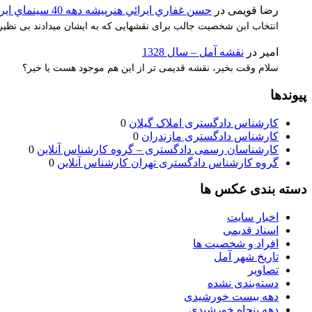
رضا قویمی
در
حسن غفاري ايرائي هنرپيشه دهه 40 سينماي ايران
انتخاب ابن شخصیت جالب برای نقشهایی که به ایشان میدادند بی نظیر 
امیر
در
نقشه آمل – سال 1328
سلام وقت بخیر، نقشه قدیمی تر از این هم موجود هست یا خیر؟
پیوندها
کارشناس دادگستری املاک گیلان
0
کارشناس دادگستری مازندران
0
کارشناسان رسمی دادگستری – گروه کارشناس آنلاین
0
گروه کارشناس دادگستری تهران کارشناس آنلاین
0
دسته بندی عکس ها
اخبار سایت
اسناد قدیمی
افراد و شخصیت ها
تاریخ شهر آمل
تصاویر
دسته‌بندی نشده
دهه بیست خورشیدی
دهه پنجاه خورشیدی