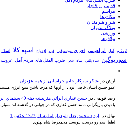
ضرب المثل های مردم آمل
قدیمتر از قاجار
مراسم
مکان ها
هنر و هنرمندان
وبلاگ مدیران
ورزشی
ییلاق ها
اسپه کلا
ابراهیمی
اجراي موسيقي
اسک
آمل
ازدواج
آب گرم
اردو
سوریوگین
ضرب المثل های مردم آمل
عروسی
شاه
سیاه پلاس
شعر
آرش
در
تشکر سرکار خانم خراسانی از همه عزیزان
عمو حسن انسان خاصی بود ، از آونها که هرجا باشن منبع انرژِی هستند
رضا قویمی
در
حسن غفاري ايرائي هنرپيشه دهه 40 سينماي ايران
با دیدن بازیگرانی مانند حسن غفاری که در جوانی در گذشته اند بسیا
نهال
در
بازدید محمدرضا پهلوی از آمل سال 1327 عکس 1
لطفا اسم رو درست بنویسید محمدرضا شاه پهلوی