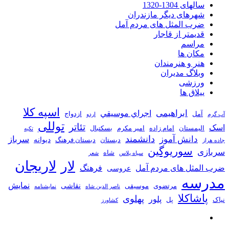
سالهای 1304-1320
شهرهای دیگر مازندران
ضرب المثل های مردم آمل
قدیمتر از قاجار
مراسم
مکان ها
هنر و هنرمندان
وبلاگ مدیران
ورزشی
ییلاق ها
اسپه کلا
ابراهیمی
اجراي موسيقي
آمل
ازدواج
آب گرم
اردو
توللی
تئاتر
اسک
الیمستان
امام زاده
امیر مکرم
بسکتبال
تکیه
دانشمند
دانش آموز
سرباز
دیوانه
دبستان
دبستان فرهنگ
جاده هراز
سوریوگین
سربازی
شاه
سیاه پلاس
شعر
لاریجان
لار
ضرب المثل های مردم آمل
فرهنگ
عروسی
مدرسه
نمایش
نقاشی
مرتضوی
موسیقی
ناصر الدین شاه
نمايشنامه
پاشاکلا
پهلوی
پلور
نیاک
پل
کشاورز