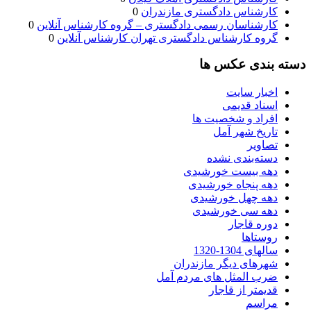
کارشناس دادگستری مازندران
0
کارشناسان رسمی دادگستری – گروه کارشناس آنلاین
0
گروه کارشناس دادگستری تهران کارشناس آنلاین
0
دسته بندی عکس ها
اخبار سایت
اسناد قدیمی
افراد و شخصیت ها
تاریخ شهر آمل
تصاویر
دسته‌بندی نشده
دهه بیست خورشیدی
دهه پنجاه خورشیدی
دهه چهل خورشیدی
دهه سی خورشیدی
دوره قاجار
روستاها
سالهای 1304-1320
شهرهای دیگر مازندران
ضرب المثل های مردم آمل
قدیمتر از قاجار
مراسم