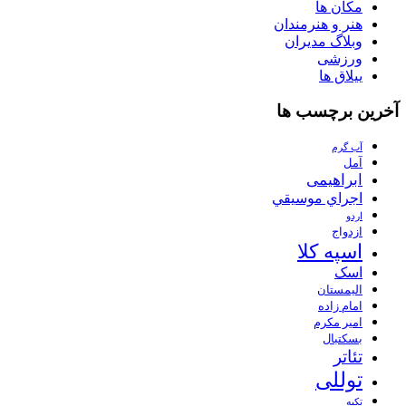
مکان ها
هنر و هنرمندان
وبلاگ مدیران
ورزشی
ییلاق ها
آخرین برچسب ها
آب گرم
آمل
ابراهیمی
اجراي موسيقي
اردو
ازدواج
اسپه کلا
اسک
الیمستان
امام زاده
امیر مکرم
بسکتبال
تئاتر
توللی
تکیه