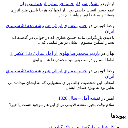
آرش
در
تشکر سرکار خانم خراسانی از همه عزیزان
عمو حسن انسان خاصی بود ، از آونها که هرجا باشن منبع انرژِی
هستند و به فضا نور میپاشند. چقدر…
رضا قویمی
در
حسن غفاري ايرائي هنرپيشه دهه 40 سينماي
ايران
با دیدن بازیگرانی مانند حسن غفاری که در جوانی در گذشته اند
بسیار غمگین میشوم .ایشان در هر فیلمی که…
نهال
در
بازدید محمدرضا پهلوی از آمل سال 1327 عکس 1
لطفا اسم رو درست بنویسید محمدرضا شاه پهلوی
رضا قویمی
در
حسن غفاري ايرائي هنرپيشه دهه 40 سينماي
ايران
انتخاب ابن شخصیت جالب برای نقشهایی که به ایشان میدادند بی
نظیر بود به ویژه صدای ایشان
امیر
در
نقشه آمل – سال 1328
سلام وقت بخیر، نقشه قدیمی تر از این هم موجود هست یا خیر؟
پیوندها
کارشناس دادگستری املاک گیلان
0