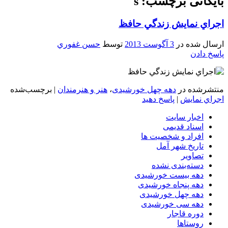
بایگانی برچسب: s
اجراي نمايش زندگي حافظ
ارسال شده در
3 آگوست 2013
توسط
حسن غفوري
پاسخ دادن
منتشرشده در
دهه چهل خورشیدی
،
هنر و هنرمندان
|
برچسب‌شده
اجراي نمايش
|
پاسخ دهید
اخبار سایت
اسناد قدیمی
افراد و شخصیت ها
تاریخ شهر آمل
تصاویر
دسته‌بندی نشده
دهه بیست خورشیدی
دهه پنجاه خورشیدی
دهه چهل خورشیدی
دهه سی خورشیدی
دوره قاجار
روستاها