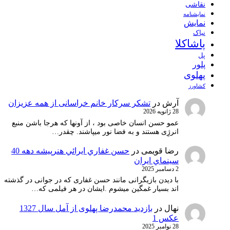
نقاشی
نمايشنامه
نمایش
نیاک
پاشاکلا
پل
پلور
پهلوی
کشاورز
آرش
در
تشکر سرکار خانم خراسانی از همه عزیزان
28 ژانویه 2026
عمو حسن انسان خاصی بود ، از آونها که هرجا باشن منبع
انرژِی هستند و به فضا نور میپاشند. چقدر…
رضا قویمی
در
حسن غفاري ايرائي هنرپيشه دهه 40
سينماي ايران
2 دسامبر 2025
با دیدن بازیگرانی مانند حسن غفاری که در جوانی در گذشته
اند بسیار غمگین میشوم .ایشان در هر فیلمی که…
نهال
در
بازدید محمدرضا پهلوی از آمل سال 1327
عکس 1
28 نوامبر 2025