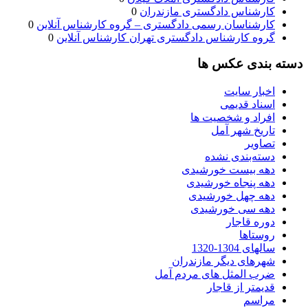
کارشناس دادگستری مازندران
0
کارشناسان رسمی دادگستری – گروه کارشناس آنلاین
0
گروه کارشناس دادگستری تهران کارشناس آنلاین
0
دسته بندی عکس ها
اخبار سایت
اسناد قدیمی
افراد و شخصیت ها
تاریخ شهر آمل
تصاویر
دسته‌بندی نشده
دهه بیست خورشیدی
دهه پنجاه خورشیدی
دهه چهل خورشیدی
دهه سی خورشیدی
دوره قاجار
روستاها
سالهای 1304-1320
شهرهای دیگر مازندران
ضرب المثل های مردم آمل
قدیمتر از قاجار
مراسم