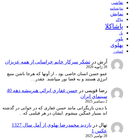
نقاشی
نمايشنامه
نمایش
نیاک
پاشاکلا
پل
پلور
پهلوی
کشاورز
آرش
در
تشکر سرکار خانم خراسانی از همه عزیزان
28 ژانویه 2026
عمو حسن انسان خاصی بود ، از آونها که هرجا باشن منبع
انرژِی هستند و به فضا نور میپاشند. چقدر…
رضا قویمی
در
حسن غفاري ايرائي هنرپيشه دهه 40
سينماي ايران
2 دسامبر 2025
با دیدن بازیگرانی مانند حسن غفاری که در جوانی در گذشته
اند بسیار غمگین میشوم .ایشان در هر فیلمی که…
نهال
در
بازدید محمدرضا پهلوی از آمل سال 1327
عکس 1
28 نوامبر 2025