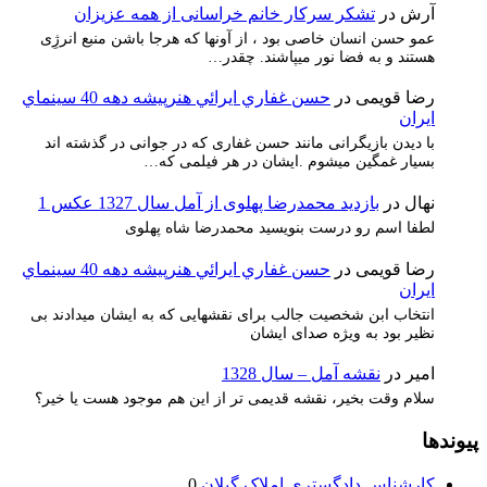
آرش
در
تشکر سرکار خانم خراسانی از همه عزیزان
عمو حسن انسان خاصی بود ، از آونها که هرجا باشن منبع انرژِی
هستند و به فضا نور میپاشند. چقدر…
رضا قویمی
در
حسن غفاري ايرائي هنرپيشه دهه 40 سينماي
ايران
با دیدن بازیگرانی مانند حسن غفاری که در جوانی در گذشته اند
بسیار غمگین میشوم .ایشان در هر فیلمی که…
نهال
در
بازدید محمدرضا پهلوی از آمل سال 1327 عکس 1
لطفا اسم رو درست بنویسید محمدرضا شاه پهلوی
رضا قویمی
در
حسن غفاري ايرائي هنرپيشه دهه 40 سينماي
ايران
انتخاب ابن شخصیت جالب برای نقشهایی که به ایشان میدادند بی
نظیر بود به ویژه صدای ایشان
امیر
در
نقشه آمل – سال 1328
سلام وقت بخیر، نقشه قدیمی تر از این هم موجود هست یا خیر؟
پیوندها
کارشناس دادگستری املاک گیلان
0