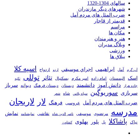
سالهای 1304-1320
شهرهای دیگر مازندران
ضرب المثل های مردم آمل
قدیمتر از قاجار
مراسم
مکان ها
هنر و هنرمندان
وبلاگ مدیران
ورزشی
ییلاق ها
اسپه کلا
ابراهیمی
اجراي موسيقي
آمل
ازدواج
آب گرم
اردو
توللی
تئاتر
اسک
الیمستان
امام زاده
امیر مکرم
بسکتبال
تکیه
دانشمند
دانش آموز
سرباز
دیوانه
دبستان
دبستان فرهنگ
جاده هراز
سوریوگین
سربازی
شاه
سیاه پلاس
شعر
لاریجان
لار
ضرب المثل های مردم آمل
فرهنگ
عروسی
مدرسه
نمایش
نقاشی
مرتضوی
موسیقی
ناصر الدین شاه
نمايشنامه
پاشاکلا
پهلوی
پلور
نیاک
پل
کشاورز