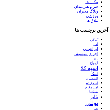
مکان ها
هنر و هنرمندان
وبلاگ مدیران
ورزشی
ییلاق ها
آخرین برچسب ها
آب گرم
آمل
ابراهیمی
اجراي موسيقي
اردو
ازدواج
اسپه کلا
اسک
الیمستان
امام زاده
امیر مکرم
بسکتبال
تئاتر
توللی
تکیه