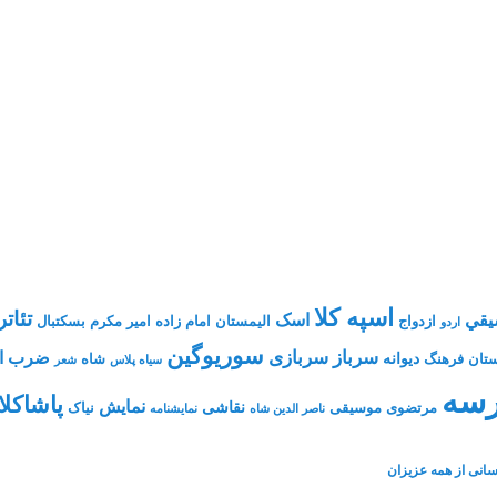
اسپه کلا
تئاتر
يقي
اسک
ازدواج
الیمستان
امام زاده
امیر مکرم
بسکتبال
اردو
سوریوگین
سرباز
سربازی
ضرب ال
دیوانه
تان فرهنگ
شاه
سیاه پلاس
شعر
سه
پاشاکلا
نمایش
نقاشی
مرتضوی
موسیقی
نیاک
ناصر الدین شاه
نمايشنامه
انی از همه عزیزان