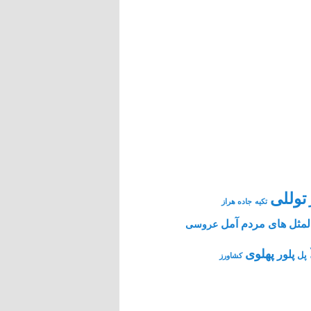
توللی
تکیه
جاده هراز
مثل های مردم آمل
عروسی
پهلوی
پلور
پل
کشاورز