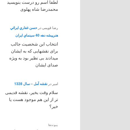
لطفا اسم رو درست بنویسید
محمدرضا شاه پهلوی
رضا قویمی
در
حسن غفاري ايرائي
هنرپيشه دهه 40 سينماي ايران
انتخاب ابن شخصیت جالب
برای نقشهایی که به ایشان
میدادند بی نظیر بود به ویژه
صدای ایشان
امیر
در
نقشه آمل – سال 1328
سلام وقت بخیر، نقشه قدیمی
تر از این هم موجود هست یا
خیر؟
پیوندها