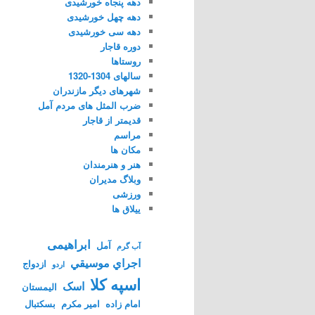
دهه پنجاه خورشیدی
دهه چهل خورشیدی
دهه سی خورشیدی
دوره قاجار
روستاها
سالهای 1304-1320
شهرهای دیگر مازندران
ضرب المثل های مردم آمل
قدیمتر از قاجار
مراسم
مکان ها
هنر و هنرمندان
وبلاگ مدیران
ورزشی
ییلاق ها
ابراهیمی
آمل
آب گرم
اجراي موسيقي
ازدواج
اردو
اسپه کلا
اسک
الیمستان
امام زاده
امیر مکرم
بسکتبال