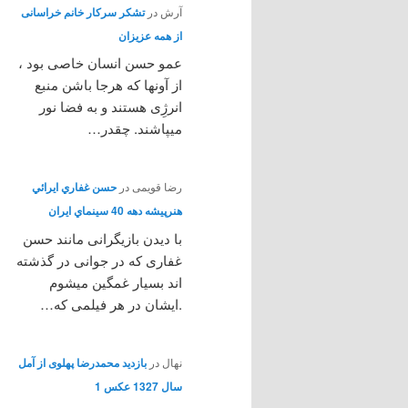
آرش
در
تشکر سرکار خانم خراسانی
از همه عزیزان
عمو حسن انسان خاصی بود ،
از آونها که هرجا باشن منبع
انرژِی هستند و به فضا نور
میپاشند. چقدر…
رضا قویمی
در
حسن غفاري ايرائي
هنرپيشه دهه 40 سينماي ايران
با دیدن بازیگرانی مانند حسن
غفاری که در جوانی در گذشته
اند بسیار غمگین میشوم
.ایشان در هر فیلمی که…
نهال
در
بازدید محمدرضا پهلوی از آمل
سال 1327 عکس 1