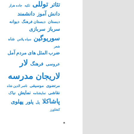
توللی
تئاتر
تکیه
جاده هراز
دانشمند
دانش آموز
دیوانه
دبستان
دبستان فرهنگ
سرباز
سربازی
سوریوگین
شاه
سیاه پلاس
شعر
ضرب المثل های مردم آمل
لار
فرهنگ
عروسی
مدرسه
لاریجان
مرتضوی
موسیقی
ناصر الدین شاه
نمایش
نقاشی
نیاک
نمايشنامه
پاشاکلا
پهلوی
پلور
پل
کشاورز