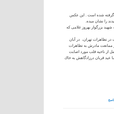
هنر فعلی) گرفته شده است . این عکس
ند را نشان میده.
هید بزرگوار بهروز غلامی که
در تظاهرات تهران، در آبان
 11.30 هفدهم آّبان پس از ممانعت مادرش به تظاهرات
ل از ناحيه قلب مورد اصابت
ا عيد قربان درزادگاهش به خاك
اسخ