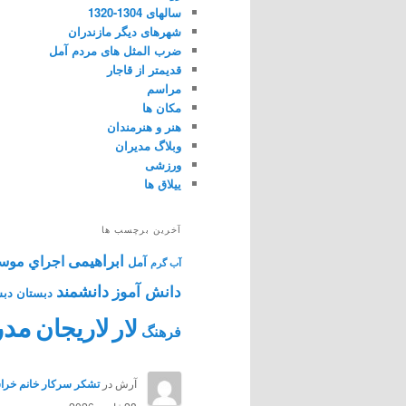
سالهای 1304-1320
شهرهای دیگر مازندران
ضرب المثل های مردم آمل
قدیمتر از قاجار
مراسم
مکان ها
هنر و هنرمندان
وبلاگ مدیران
ورزشی
ییلاق ها
آخرین برچسب ها
ابراهیمی
اجراي موس
آمل
آب گرم
دانشمند
دانش آموز
دبستان
دبس
مدر
لاریجان
لار
فرهنگ
آرش
در
تشکر سرکار خانم خراس