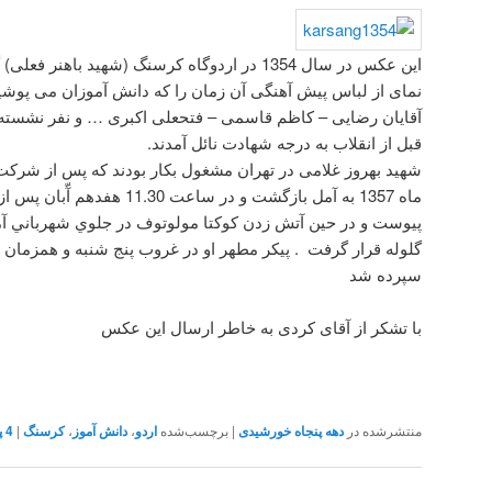
این عکس در سال 1354 در اردوگاه کرسنگ (شهید با
نمای از لباس پیش آهنگی آن زمان را که دانش آموزان می پوشید
آقایان رضایی – کاظم قاسمی – فتحعلی اکبری … و نفر نشسته ش
قبل از انقلاب به درجه شهادت نائل آمدند.
شهید بهروز غلامی در تهران مشغول بکار بودند که پس از شركت 
ماه 1357 به آمل بازگشت و در ساعت
پيوست و در حين آتش زدن كوكتا مولوتوف در جلوي شهرباني آم
گلوله قرار گرفت . پيكر مطهر او در غروب پنج شنبه و همزمان ب
سپرده شد
با تشکر از آقای کردی به خاطر ارسال این عکس
منتشرشده در
دهه پنجاه خورشیدی
|
برچسب‌شده
اردو
،
دانش آموز
،
کرسنگ
|
4
پ