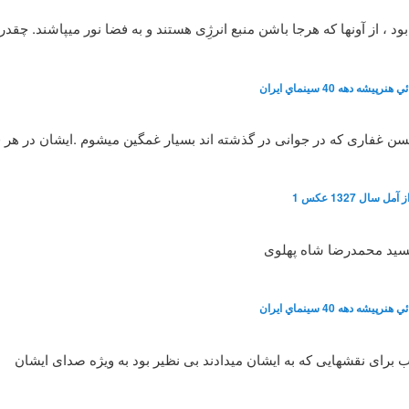
، از آونها که هرجا باشن منبع انرژِی هستند و به فضا نور میپاشند. چقد
شه دهه 40 سينماي ايران
 حسن غفاری که در جوانی در گذشته اند بسیار غمگین میشوم .ایشان در هر
سال 1327 عکس 1
سید محمدرضا شاه پهلوی
شه دهه 40 سينماي ايران
رای نقشهایی که به ایشان میدادند بی نظیر بود به ویژه صدای ایشان