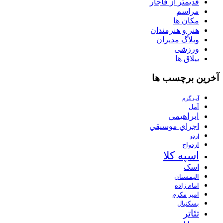
قدیمتر از قاجار
مراسم
مکان ها
هنر و هنرمندان
وبلاگ مدیران
ورزشی
ییلاق ها
آخرین برچسب ها
آب گرم
آمل
ابراهیمی
اجراي موسيقي
اردو
ازدواج
اسپه کلا
اسک
الیمستان
امام زاده
امیر مکرم
بسکتبال
تئاتر