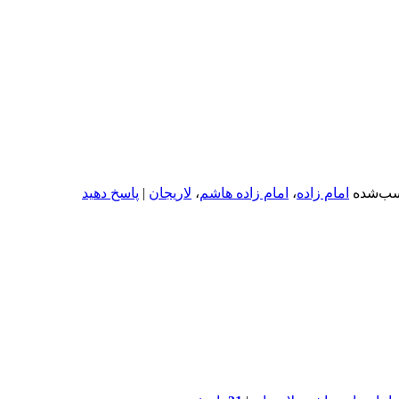
ب‌شده
امام زاده
،
امام زاده هاشم
،
لاریجان
|
پاسخ دهید