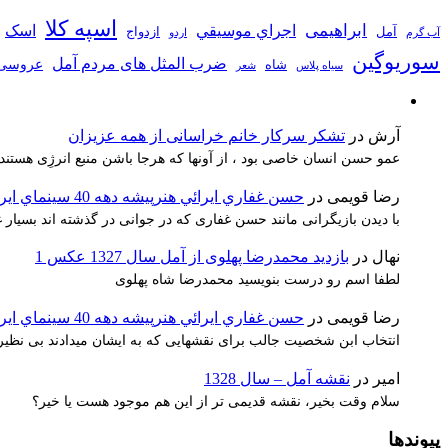
اسپه کلا
ابراهیمی
اجراي موسيقي
اسک
آمل
ازدواج
آب گرم
اردو
سوریوگین
ضرب المثل های مردم آمل
عروسی
شاه
سیاه پلاس
شعر
آرش
در
تشکر سرکار خانم خراسانی از همه عزیزان
عمو حسن انسان خاصی بود ، از آونها که هرجا باشن منبع انرژِی هستند
رضا قویمی
در
حسن غفاري ايرائي هنرپيشه دهه 40 سينماي ايران
با دیدن بازیگرانی مانند حسن غفاری که در جوانی در گذشته اند بسیا
نهال
در
بازدید محمدرضا پهلوی از آمل سال 1327 عکس 1
لطفا اسم رو درست بنویسید محمدرضا شاه پهلوی
رضا قویمی
در
حسن غفاري ايرائي هنرپيشه دهه 40 سينماي ايران
انتخاب ابن شخصیت جالب برای نقشهایی که به ایشان میدادند بی نظیر 
امیر
در
نقشه آمل – سال 1328
سلام وقت بخیر، نقشه قدیمی تر از این هم موجود هست یا خیر؟
پیوندها