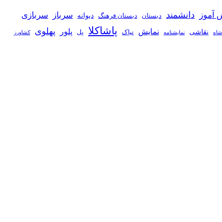
دانشمند
 آموز
سرباز
سربازی
دیوانه
دبستان
دبستان فرهنگ
پاشاکلا
پهلوی
نمایش
پلور
نقاشی
نیاک
پل
شاه
نمايشنامه
کشاورز