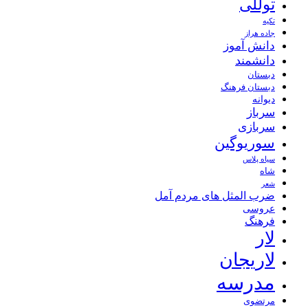
توللی
تکیه
جاده هراز
دانش آموز
دانشمند
دبستان
دبستان فرهنگ
دیوانه
سرباز
سربازی
سوریوگین
سیاه پلاس
شاه
شعر
ضرب المثل های مردم آمل
عروسی
فرهنگ
لار
لاریجان
مدرسه
مرتضوی