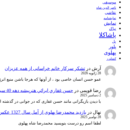
موسیقی
ناصر الدین شاه
نقاشی
نمايشنامه
نمایش
نیاک
پاشاکلا
پل
پلور
پهلوی
کشاورز
آرش
در
تشکر سرکار خانم خراسانی از همه عزیزان
28 ژانویه 2026
عمو حسن انسان خاصی بود ، از آونها که هرجا باشن منبع انرژ
رضا قویمی
در
حسن غفاري ايرائي هنرپيشه دهه 40 سينماي ايران
2 دسامبر 2025
با دیدن بازیگرانی مانند حسن غفاری که در جوانی در گذشته 
نهال
در
بازدید محمدرضا پهلوی از آمل سال 1327 عکس 1
28 نوامبر 2025
لطفا اسم رو درست بنویسید محمدرضا شاه پهلوی