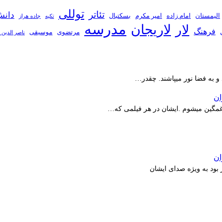
توللی
تئاتر
دانش
الیمستان
امام زاده
امیر مکرم
بسکتبال
تکیه
جاده هراز
مدرسه
لاریجان
لار
فرهنگ
مرتضوی
موسیقی
ناصر الدین 
 و به فضا نور میپاشند. چقدر…
ر غمگین میشوم .ایشان در هر فیلمی که…
بود به ویژه صدای ایشان