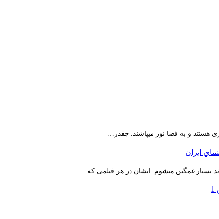
ِی هستند و به فضا نور میپاشند. چقدر…
اند بسیار غمگین میشوم .ایشان در هر فیلمی که…