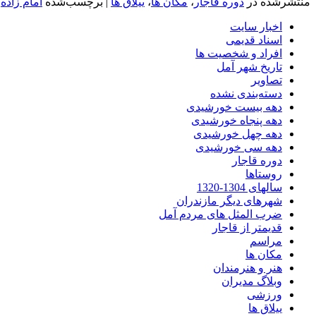
منتشرشده در
دوره قاجار
،
مکان ها
،
ییلاق ها
|
برچسب‌شده
امام زاده
،
اخبار سایت
اسناد قدیمی
افراد و شخصیت ها
تاریخ شهر آمل
تصاویر
دسته‌بندی نشده
دهه بیست خورشیدی
دهه پنجاه خورشیدی
دهه چهل خورشیدی
دهه سی خورشیدی
دوره قاجار
روستاها
سالهای 1304-1320
شهرهای دیگر مازندران
ضرب المثل های مردم آمل
قدیمتر از قاجار
مراسم
مکان ها
هنر و هنرمندان
وبلاگ مدیران
ورزشی
ییلاق ها