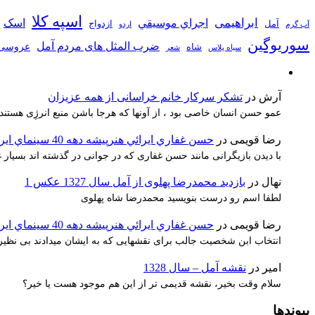
اسپه کلا
ابراهیمی
اجراي موسيقي
اسک
آمل
ازدواج
آب گرم
اردو
سوریوگین
ضرب المثل های مردم آمل
عروسی
شاه
سیاه پلاس
شعر
آرش
در
تشکر سرکار خانم خراسانی از همه عزیزان
عمو حسن انسان خاصی بود ، از آونها که هرجا باشن منبع انرژِی هستند
رضا قویمی
در
حسن غفاري ايرائي هنرپيشه دهه 40 سينماي ايران
با دیدن بازیگرانی مانند حسن غفاری که در جوانی در گذشته اند بسیا
نهال
در
بازدید محمدرضا پهلوی از آمل سال 1327 عکس 1
لطفا اسم رو درست بنویسید محمدرضا شاه پهلوی
رضا قویمی
در
حسن غفاري ايرائي هنرپيشه دهه 40 سينماي ايران
انتخاب ابن شخصیت جالب برای نقشهایی که به ایشان میدادند بی نظیر 
امیر
در
نقشه آمل – سال 1328
سلام وقت بخیر، نقشه قدیمی تر از این هم موجود هست یا خیر؟
پیوندها