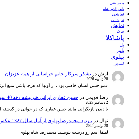
موسیقی
ناصر الدین شاه
نقاشی
نمايشنامه
نمایش
نیاک
پاشاکلا
پل
پلور
پهلوی
کشاورز
آرش
در
تشکر سرکار خانم خراسانی از همه عزیزان
28 ژانویه 2026
عمو حسن انسان خاصی بود ، از آونها که هرجا باشن منبع انرژ
رضا قویمی
در
حسن غفاري ايرائي هنرپيشه دهه 40 سينماي ايران
2 دسامبر 2025
با دیدن بازیگرانی مانند حسن غفاری که در جوانی در گذشته 
نهال
در
بازدید محمدرضا پهلوی از آمل سال 1327 عکس 1
28 نوامبر 2025
لطفا اسم رو درست بنویسید محمدرضا شاه پهلوی