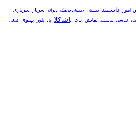
دانشمند
 آموز
سرباز
سربازی
دیوانه
دبستان
دبستان فرهنگ
پاشاکلا
پهلوی
نمایش
پلور
نقاشی
نیاک
پل
شاه
نمايشنامه
کشاورز