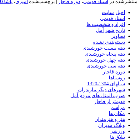
منتشرشده در
اسناد قدیمی
،
دوره قاجار
|
برچسب‌شده
امیری
،
پاشاکلا
اخبار سایت
اسناد قدیمی
افراد و شخصیت ها
تاریخ شهر آمل
تصاویر
دسته‌بندی نشده
دهه بیست خورشیدی
دهه پنجاه خورشیدی
دهه چهل خورشیدی
دهه سی خورشیدی
دوره قاجار
روستاها
سالهای 1304-1320
شهرهای دیگر مازندران
ضرب المثل های مردم آمل
قدیمتر از قاجار
مراسم
مکان ها
هنر و هنرمندان
وبلاگ مدیران
ورزشی
ییلاق ها