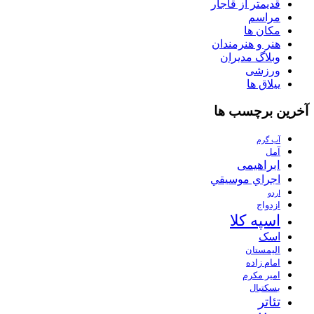
قدیمتر از قاجار
مراسم
مکان ها
هنر و هنرمندان
وبلاگ مدیران
ورزشی
ییلاق ها
آخرین برچسب ها
آب گرم
آمل
ابراهیمی
اجراي موسيقي
اردو
ازدواج
اسپه کلا
اسک
الیمستان
امام زاده
امیر مکرم
بسکتبال
تئاتر