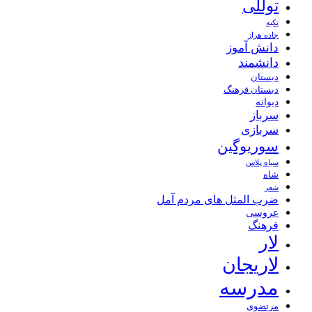
توللی
تکیه
جاده هراز
دانش آموز
دانشمند
دبستان
دبستان فرهنگ
دیوانه
سرباز
سربازی
سوریوگین
سیاه پلاس
شاه
شعر
ضرب المثل های مردم آمل
عروسی
فرهنگ
لار
لاریجان
مدرسه
مرتضوی