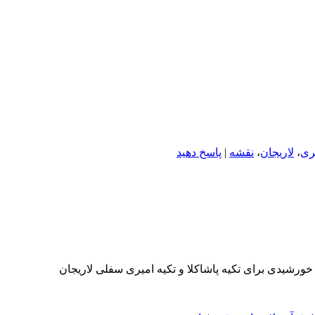
ری
،
لاریجان
،
نقشه
|
پاسخ دهید