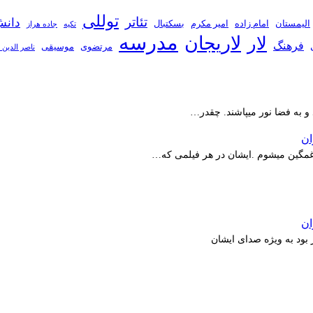
توللی
تئاتر
دانش
الیمستان
امام زاده
امیر مکرم
بسکتبال
تکیه
جاده هراز
مدرسه
لاریجان
لار
فرهنگ
مرتضوی
موسیقی
ناصر الدین 
 و به فضا نور میپاشند. چقدر…
ر غمگین میشوم .ایشان در هر فیلمی که…
بود به ویژه صدای ایشان