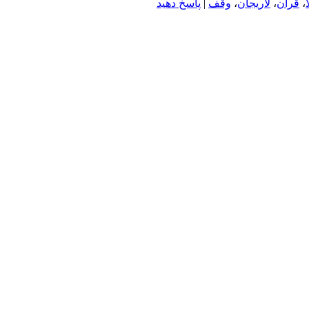
،
قرآن
،
لاریجان
،
وقف
|
پاسخ دهید