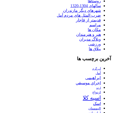
روستاها
سالهای 1304-1320
شهرهای دیگر مازندران
ضرب المثل های مردم آمل
قدیمتر از قاجار
مراسم
مکان ها
هنر و هنرمندان
وبلاگ مدیران
ورزشی
ییلاق ها
آخرین برچسب ها
آب گرم
آمل
ابراهیمی
اجراي موسيقي
اردو
ازدواج
اسپه کلا
اسک
الیمستان