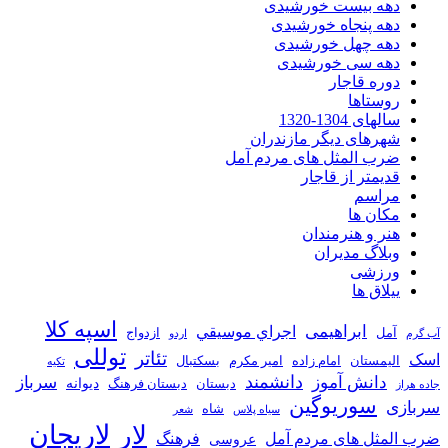
دهه بیست خورشیدی
دهه پنجاه خورشیدی
دهه چهل خورشیدی
دهه سی خورشیدی
دوره قاجار
روستاها
سالهای 1304-1320
شهرهای دیگر مازندران
ضرب المثل های مردم آمل
قدیمتر از قاجار
مراسم
مکان ها
هنر و هنرمندان
وبلاگ مدیران
ورزشی
ییلاق ها
اسپه کلا
ابراهیمی
اجراي موسيقي
آمل
ازدواج
آب گرم
اردو
توللی
تئاتر
اسک
الیمستان
امام زاده
امیر مکرم
بسکتبال
تکیه
دانشمند
دانش آموز
سرباز
دیوانه
دبستان
دبستان فرهنگ
جاده هراز
سوریوگین
سربازی
شاه
سیاه پلاس
شعر
لاریجان
لار
ضرب المثل های مردم آمل
فرهنگ
عروسی