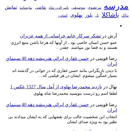
مدرسه
نمایش
نقاشی
مرتضوی
موسیقی
ناصر الدین شاه
نمايشنامه
پاشاکلا
پهلوی
پلور
نیاک
پل
کشاورز
آرش
در
تشکر سرکار خانم خراسانی از همه عزیزان
عمو حسن انسان خاصی بود ، از آونها که هرجا باشن منبع انرژِی
هستند و به فضا نور میپاشند. چقدر…
رضا قویمی
در
حسن غفاري ايرائي هنرپيشه دهه 40 سينماي
ايران
با دیدن بازیگرانی مانند حسن غفاری که در جوانی در گذشته اند
بسیار غمگین میشوم .ایشان در هر فیلمی که…
نهال
در
بازدید محمدرضا پهلوی از آمل سال 1327 عکس 1
لطفا اسم رو درست بنویسید محمدرضا شاه پهلوی
رضا قویمی
در
حسن غفاري ايرائي هنرپيشه دهه 40 سينماي
ايران
انتخاب ابن شخصیت جالب برای نقشهایی که به ایشان میدادند بی
نظیر بود به ویژه صدای ایشان