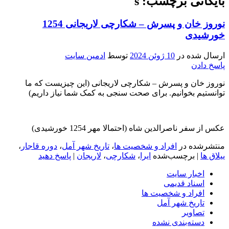
بایگانی برچسب: s
نوروز خان و پسرش – شکارچی لاریجانی 1254
خورشیدی
ارسال شده در
10 ژوئن 2024
توسط
ادمین سایت
پاسخ دادن
نوروز خان و پسرش – شکارچی لاریجانی (این چیزیست که ما
توانستیم بخوانیم. برای صحت سنجی به کمک شما نیاز داریم)
عکس از سفر ناصرالدین شاه (احتمالا مهر 1254 خورشیدی)
منتشرشده در
افراد و شخصیت ها
،
تاریخ شهر آمل
،
دوره قاجار
،
ییلاق ها
|
برچسب‌شده
ایرا
،
شکارچی
،
لاریجان
|
پاسخ دهید
اخبار سایت
اسناد قدیمی
افراد و شخصیت ها
تاریخ شهر آمل
تصاویر
دسته‌بندی نشده