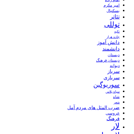
امام زاده
امیر مکرم
بسکتبال
تئاتر
توللی
تکیه
جاده هراز
دانش آموز
دانشمند
دبستان
دبستان فرهنگ
دیوانه
سرباز
سربازی
سوریوگین
سیاه پلاس
شاه
شعر
ضرب المثل های مردم آمل
عروسی
فرهنگ
لار