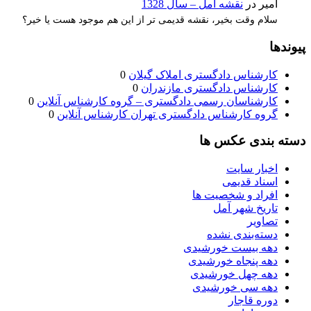
امیر
در
نقشه آمل – سال 1328
سلام وقت بخیر، نقشه قدیمی تر از این هم موجود هست یا خیر؟
پیوندها
کارشناس دادگستری املاک گیلان
0
کارشناس دادگستری مازندران
0
کارشناسان رسمی دادگستری – گروه کارشناس آنلاین
0
گروه کارشناس دادگستری تهران کارشناس آنلاین
0
دسته بندی عکس ها
اخبار سایت
اسناد قدیمی
افراد و شخصیت ها
تاریخ شهر آمل
تصاویر
دسته‌بندی نشده
دهه بیست خورشیدی
دهه پنجاه خورشیدی
دهه چهل خورشیدی
دهه سی خورشیدی
دوره قاجار