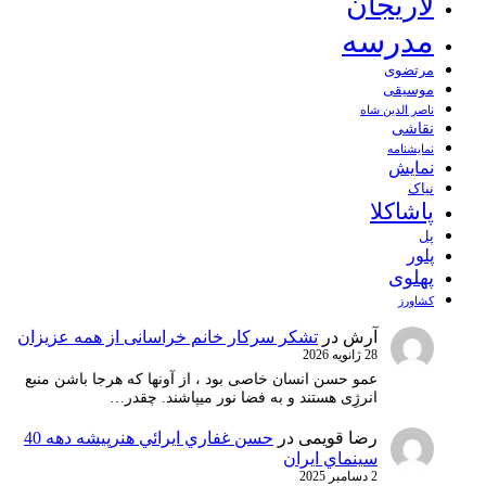
لاریجان
مدرسه
مرتضوی
موسیقی
ناصر الدین شاه
نقاشی
نمايشنامه
نمایش
نیاک
پاشاکلا
پل
پلور
پهلوی
کشاورز
آرش
در
تشکر سرکار خانم خراسانی از همه عزیزان
28 ژانویه 2026
عمو حسن انسان خاصی بود ، از آونها که هرجا باشن منبع
انرژِی هستند و به فضا نور میپاشند. چقدر…
رضا قویمی
در
حسن غفاري ايرائي هنرپيشه دهه 40
سينماي ايران
2 دسامبر 2025