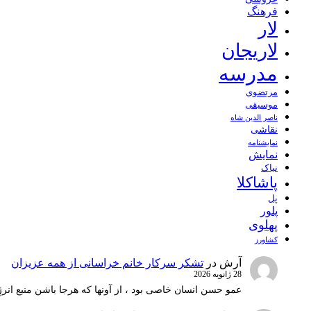
فرهنگ
لار
لاریجان
مدرسه
مرتضوی
موسیقی
ناصر الدین شاه
نقاشی
نمايشنامه
نمایش
نیاک
پاشاکلا
پل
پلور
پهلوی
کشاورز
آرش
در
تشکر سرکار خانم خراسانی از همه عزیزان
28 ژانویه 2026
عمو حسن انسان خاصی بود ، از آونها که هرجا باشن منبع انرژ