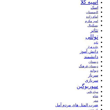
اسپه کلا
اسک
الیمستان
امام زاده
امیر مکرم
بسکتبال
تئاتر
توللی
تکیه
جاده هراز
دانش آموز
دانشمند
دبستان
دبستان فرهنگ
دیوانه
سرباز
سربازی
سوریوگین
سیاه پلاس
شاه
شعر
ضرب المثل های مردم آمل
عروسی