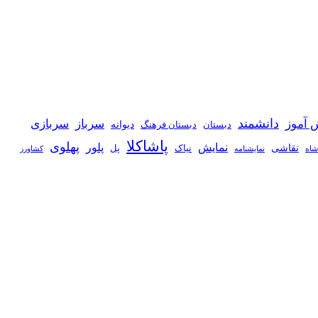
دانشمند
 آموز
سرباز
سربازی
دیوانه
دبستان
دبستان فرهنگ
پاشاکلا
پهلوی
نمایش
پلور
نقاشی
نیاک
پل
شاه
نمايشنامه
کشاورز