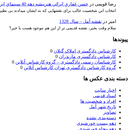
رضا قویمی
در
حسن غفاري ايرائي هنرپيشه دهه 40 سينماي ايران
انتخاب ابن شخصیت جالب برای نقشهایی که به ایشان میدادند بی نظیر 
امیر
در
نقشه آمل – سال 1328
سلام وقت بخیر، نقشه قدیمی تر از این هم موجود هست یا خیر؟
پیوندها
کارشناس دادگستری املاک گیلان
0
کارشناس دادگستری مازندران
0
کارشناسان رسمی دادگستری – گروه کارشناس آنلاین
0
گروه کارشناس دادگستری تهران کارشناس آنلاین
0
دسته بندی عکس ها
اخبار سایت
اسناد قدیمی
افراد و شخصیت ها
تاریخ شهر آمل
تصاویر
دسته‌بندی نشده
دهه بیست خورشیدی
دهه پنجاه خورشیدی