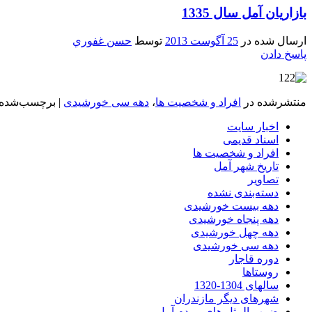
بازاريان آمل سال 1335
ارسال شده در
25 آگوست 2013
توسط
حسن غفوري
پاسخ دادن
منتشرشده در
افراد و شخصیت ها
،
دهه سی خورشیدی
|
برچسب‌شده
اخبار سایت
اسناد قدیمی
افراد و شخصیت ها
تاریخ شهر آمل
تصاویر
دسته‌بندی نشده
دهه بیست خورشیدی
دهه پنجاه خورشیدی
دهه چهل خورشیدی
دهه سی خورشیدی
دوره قاجار
روستاها
سالهای 1304-1320
شهرهای دیگر مازندران
ضرب المثل های مردم آمل