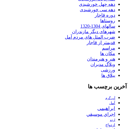
دهه چهل خورشیدی
دهه سی خورشیدی
دوره قاجار
روستاها
سالهای 1304-1320
شهرهای دیگر مازندران
ضرب المثل های مردم آمل
قدیمتر از قاجار
مراسم
مکان ها
هنر و هنرمندان
وبلاگ مدیران
ورزشی
ییلاق ها
آخرین برچسب ها
آب گرم
آمل
ابراهیمی
اجراي موسيقي
اردو
ازدواج