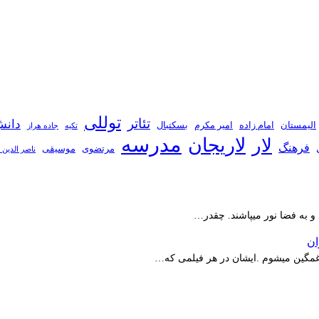
توللی
تئاتر
دانش
الیمستان
امام زاده
امیر مکرم
بسکتبال
تکیه
جاده هراز
مدرسه
لاریجان
لار
فرهنگ
مرتضوی
موسیقی
ناصر الدین 
 و به فضا نور میپاشند. چقدر…
ر غمگین میشوم .ایشان در هر فیلمی که…