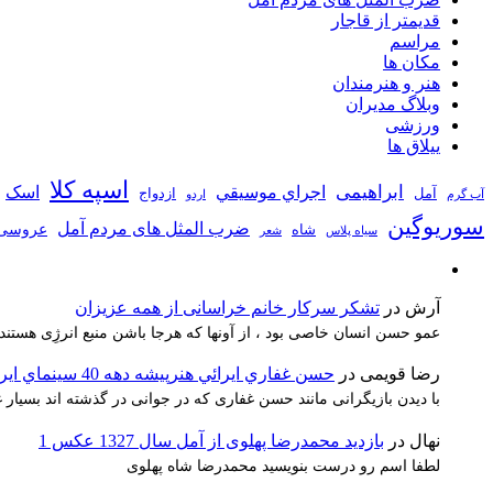
قدیمتر از قاجار
مراسم
مکان ها
هنر و هنرمندان
وبلاگ مدیران
ورزشی
ییلاق ها
اسپه کلا
ابراهیمی
اجراي موسيقي
اسک
آمل
ازدواج
آب گرم
اردو
سوریوگین
ضرب المثل های مردم آمل
عروسی
شاه
سیاه پلاس
شعر
آرش
در
تشکر سرکار خانم خراسانی از همه عزیزان
عمو حسن انسان خاصی بود ، از آونها که هرجا باشن منبع انرژِی هستند
رضا قویمی
در
حسن غفاري ايرائي هنرپيشه دهه 40 سينماي ايران
با دیدن بازیگرانی مانند حسن غفاری که در جوانی در گذشته اند بسیا
نهال
در
بازدید محمدرضا پهلوی از آمل سال 1327 عکس 1
لطفا اسم رو درست بنویسید محمدرضا شاه پهلوی