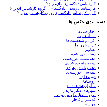
کارشناس دادگستری مازندران
0
کارشناسان رسمی دادگستری – گروه کارشناس آنلاین
0
گروه کارشناس دادگستری تهران کارشناس آنلاین
0
دسته بندی عکس ها
اخبار سایت
اسناد قدیمی
افراد و شخصیت ها
تاریخ شهر آمل
تصاویر
دسته‌بندی نشده
دهه بیست خورشیدی
دهه پنجاه خورشیدی
دهه چهل خورشیدی
دهه سی خورشیدی
دوره قاجار
روستاها
سالهای 1304-1320
شهرهای دیگر مازندران
ضرب المثل های مردم آمل
قدیمتر از قاجار
مراسم