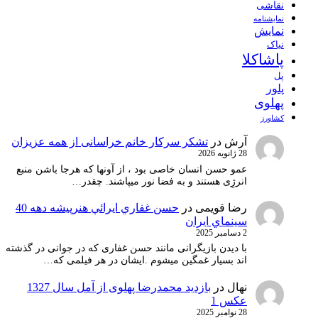
نقاشی
نمايشنامه
نمایش
نیاک
پاشاکلا
پل
پلور
پهلوی
کشاورز
آرش
در
تشکر سرکار خانم خراسانی از همه عزیزان
28 ژانویه 2026
عمو حسن انسان خاصی بود ، از آونها که هرجا باشن منبع
انرژِی هستند و به فضا نور میپاشند. چقدر…
رضا قویمی
در
حسن غفاري ايرائي هنرپيشه دهه 40
سينماي ايران
2 دسامبر 2025
با دیدن بازیگرانی مانند حسن غفاری که در جوانی در گذشته
اند بسیار غمگین میشوم .ایشان در هر فیلمی که…
نهال
در
بازدید محمدرضا پهلوی از آمل سال 1327
عکس 1
28 نوامبر 2025