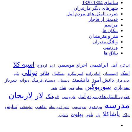
سالهای 1304-1320
شهرهای دیگر مازندران
ضرب المثل های مردم آمل
قدیمتر از قاجار
مراسم
مکان ها
هنر و هنرمندان
وبلاگ مدیران
ورزشی
ییلاق ها
اسپه کلا
ابراهیمی
اجراي موسيقي
آمل
ازدواج
آب گرم
اردو
توللی
تئاتر
اسک
الیمستان
امام زاده
امیر مکرم
بسکتبال
تکیه
دانشمند
دانش آموز
سرباز
دیوانه
دبستان
دبستان فرهنگ
جاده هراز
سوریوگین
سربازی
شاه
سیاه پلاس
شعر
لاریجان
لار
ضرب المثل های مردم آمل
فرهنگ
عروسی
مدرسه
نمایش
نقاشی
مرتضوی
موسیقی
ناصر الدین شاه
نمايشنامه
پاشاکلا
پهلوی
پلور
نیاک
پل
کشاورز