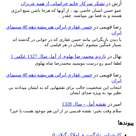
آرش
در
تشکر سرکار خانم خراسانی از همه عزیزان
عمو حسن انسان خاصی بود ، از آونها که هرجا باشن منبع انرژِی
هستند و به فضا نور میپاشند. چقدر…
رضا قویمی
در
حسن غفاري ايرائي هنرپيشه دهه 40 سينماي
ايران
با دیدن بازیگرانی مانند حسن غفاری که در جوانی در گذشته اند
بسیار غمگین میشوم .ایشان در هر فیلمی که…
نهال
در
بازدید محمدرضا پهلوی از آمل سال 1327 عکس 1
لطفا اسم رو درست بنویسید محمدرضا شاه پهلوی
رضا قویمی
در
حسن غفاري ايرائي هنرپيشه دهه 40 سينماي
ايران
انتخاب ابن شخصیت جالب برای نقشهایی که به ایشان میدادند بی
نظیر بود به ویژه صدای ایشان
امیر
در
نقشه آمل – سال 1328
سلام وقت بخیر، نقشه قدیمی تر از این هم موجود هست یا خیر؟
پیوندها
کارشناس دادگستری املاک گیلان
0