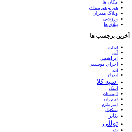
مکان ها
هنر و هنرمندان
وبلاگ مدیران
ورزشی
ییلاق ها
آخرین برچسب ها
آب گرم
آمل
ابراهیمی
اجراي موسيقي
اردو
ازدواج
اسپه کلا
اسک
الیمستان
امام زاده
امیر مکرم
بسکتبال
تئاتر
توللی
تکیه