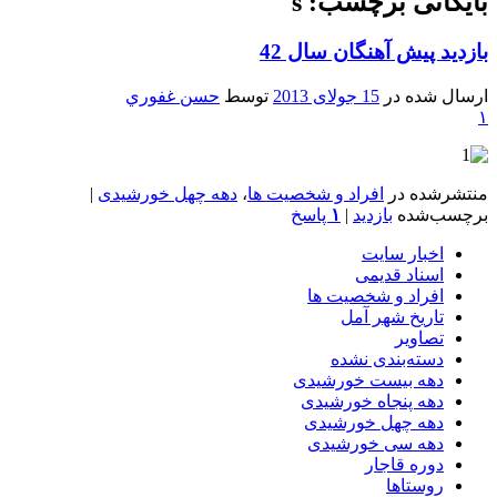
بایگانی برچسب: s
بازديد پيش آهنگان سال 42
ارسال شده در
15 جولای 2013
توسط
حسن غفوري
۱
منتشرشده در
افراد و شخصیت ها
،
دهه چهل خورشیدی
|
برچسب‌شده
بازديد
|
۱
پاسخ
اخبار سایت
اسناد قدیمی
افراد و شخصیت ها
تاریخ شهر آمل
تصاویر
دسته‌بندی نشده
دهه بیست خورشیدی
دهه پنجاه خورشیدی
دهه چهل خورشیدی
دهه سی خورشیدی
دوره قاجار
روستاها