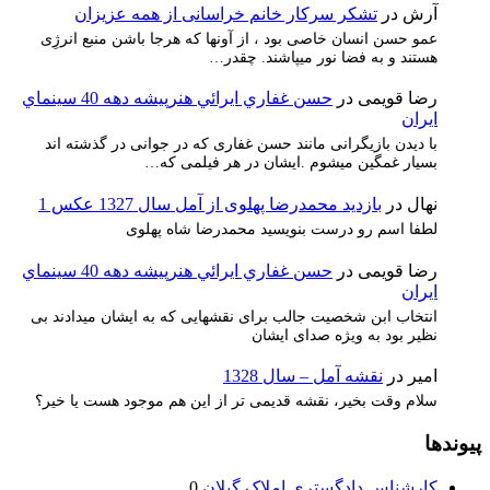
آرش
در
تشکر سرکار خانم خراسانی از همه عزیزان
عمو حسن انسان خاصی بود ، از آونها که هرجا باشن منبع انرژِی
هستند و به فضا نور میپاشند. چقدر…
رضا قویمی
در
حسن غفاري ايرائي هنرپيشه دهه 40 سينماي
ايران
با دیدن بازیگرانی مانند حسن غفاری که در جوانی در گذشته اند
بسیار غمگین میشوم .ایشان در هر فیلمی که…
نهال
در
بازدید محمدرضا پهلوی از آمل سال 1327 عکس 1
لطفا اسم رو درست بنویسید محمدرضا شاه پهلوی
رضا قویمی
در
حسن غفاري ايرائي هنرپيشه دهه 40 سينماي
ايران
انتخاب ابن شخصیت جالب برای نقشهایی که به ایشان میدادند بی
نظیر بود به ویژه صدای ایشان
امیر
در
نقشه آمل – سال 1328
سلام وقت بخیر، نقشه قدیمی تر از این هم موجود هست یا خیر؟
پیوندها
کارشناس دادگستری املاک گیلان
0