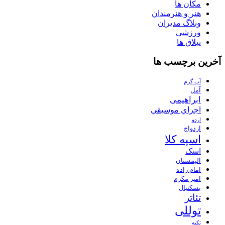
مکان ها
هنر و هنرمندان
وبلاگ مدیران
ورزشی
ییلاق ها
آخرین برچسب ها
آب گرم
آمل
ابراهیمی
اجراي موسيقي
اردو
ازدواج
اسپه کلا
اسک
الیمستان
امام زاده
امیر مکرم
بسکتبال
تئاتر
توللی
تکیه