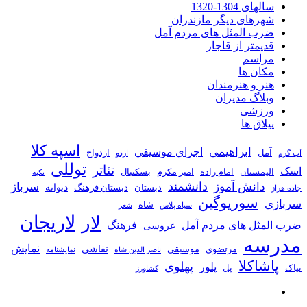
سالهای 1304-1320
شهرهای دیگر مازندران
ضرب المثل های مردم آمل
قدیمتر از قاجار
مراسم
مکان ها
هنر و هنرمندان
وبلاگ مدیران
ورزشی
ییلاق ها
اسپه کلا
ابراهیمی
اجراي موسيقي
آمل
ازدواج
آب گرم
اردو
توللی
تئاتر
اسک
الیمستان
امام زاده
امیر مکرم
بسکتبال
تکیه
دانشمند
دانش آموز
سرباز
دیوانه
دبستان
دبستان فرهنگ
جاده هراز
سوریوگین
سربازی
شاه
سیاه پلاس
شعر
لاریجان
لار
ضرب المثل های مردم آمل
فرهنگ
عروسی
مدرسه
نمایش
نقاشی
مرتضوی
موسیقی
ناصر الدین شاه
نمايشنامه
پاشاکلا
پهلوی
پلور
نیاک
پل
کشاورز