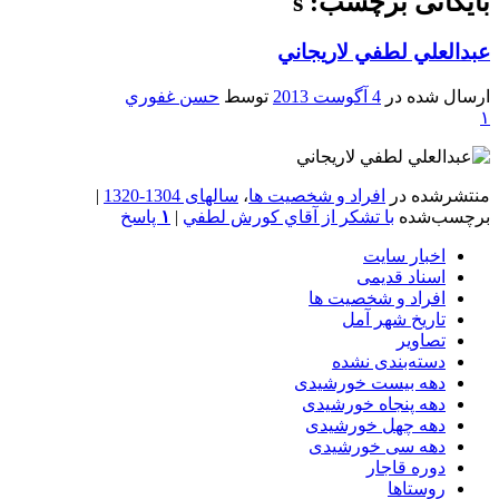
بایگانی برچسب: s
عبدالعلي لطفي لاريجاني
ارسال شده در
4 آگوست 2013
توسط
حسن غفوري
۱
منتشرشده در
افراد و شخصیت ها
،
سالهای 1304-1320
|
برچسب‌شده
با تشکر از آقاي کورش لطفي
|
۱
پاسخ
اخبار سایت
اسناد قدیمی
افراد و شخصیت ها
تاریخ شهر آمل
تصاویر
دسته‌بندی نشده
دهه بیست خورشیدی
دهه پنجاه خورشیدی
دهه چهل خورشیدی
دهه سی خورشیدی
دوره قاجار
روستاها