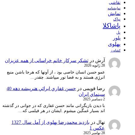
نقاشی
نمايشنامه
نمایش
نیاک
پاشاکلا
پل
پلور
پهلوی
کشاورز
آرش
در
تشکر سرکار خانم خراسانی از همه عزیزان
28 ژانویه 2026
عمو حسن انسان خاصی بود ، از آونها که هرجا باشن منبع
انرژِی هستند و به فضا نور میپاشند. چقدر…
رضا قویمی
در
حسن غفاري ايرائي هنرپيشه دهه 40
سينماي ايران
2 دسامبر 2025
با دیدن بازیگرانی مانند حسن غفاری که در جوانی در گذشته
اند بسیار غمگین میشوم .ایشان در هر فیلمی که…
نهال
در
بازدید محمدرضا پهلوی از آمل سال 1327
عکس 1
28 نوامبر 2025