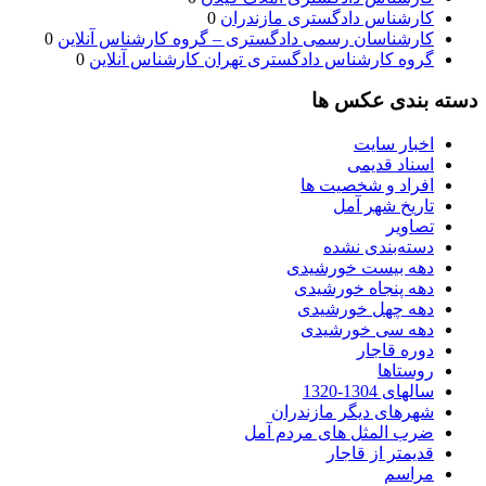
کارشناس دادگستری مازندران
0
کارشناسان رسمی دادگستری – گروه کارشناس آنلاین
0
گروه کارشناس دادگستری تهران کارشناس آنلاین
0
دسته بندی عکس ها
اخبار سایت
اسناد قدیمی
افراد و شخصیت ها
تاریخ شهر آمل
تصاویر
دسته‌بندی نشده
دهه بیست خورشیدی
دهه پنجاه خورشیدی
دهه چهل خورشیدی
دهه سی خورشیدی
دوره قاجار
روستاها
سالهای 1304-1320
شهرهای دیگر مازندران
ضرب المثل های مردم آمل
قدیمتر از قاجار
مراسم