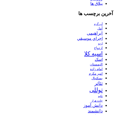
ییلاق ها
آخرین برچسب ها
آب گرم
آمل
ابراهیمی
اجراي موسيقي
اردو
ازدواج
اسپه کلا
اسک
الیمستان
امام زاده
امیر مکرم
بسکتبال
تئاتر
توللی
تکیه
جاده هراز
دانش آموز
دانشمند