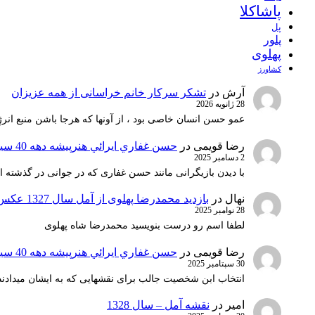
پاشاکلا
پل
پلور
پهلوی
کشاورز
آرش
در
تشکر سرکار خانم خراسانی از همه عزیزان
28 ژانویه 2026
عمو حسن انسان خاصی بود ، از آونها که هرجا باشن منبع انرژ
رضا قویمی
در
حسن غفاري ايرائي هنرپيشه دهه 40 سينماي ايران
2 دسامبر 2025
با دیدن بازیگرانی مانند حسن غفاری که در جوانی در گذشته 
نهال
در
بازدید محمدرضا پهلوی از آمل سال 1327 عکس 1
28 نوامبر 2025
لطفا اسم رو درست بنویسید محمدرضا شاه پهلوی
رضا قویمی
در
حسن غفاري ايرائي هنرپيشه دهه 40 سينماي ايران
30 سپتامبر 2025
انتخاب ابن شخصیت جالب برای نقشهایی که به ایشان میدادند 
امیر
در
نقشه آمل – سال 1328