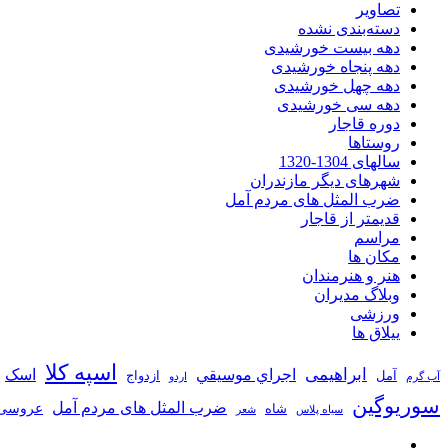
تصاویر
دسته‌بندی نشده
دهه بیست خورشیدی
دهه پنجاه خورشیدی
دهه چهل خورشیدی
دهه سی خورشیدی
دوره قاجار
روستاها
سالهای 1304-1320
شهرهای دیگر مازندران
ضرب المثل های مردم آمل
قدیمتر از قاجار
مراسم
مکان ها
هنر و هنرمندان
وبلاگ مدیران
ورزشی
ییلاق ها
اسپه کلا
ابراهیمی
اجراي موسيقي
اسک
آمل
ازدواج
آب گرم
اردو
سوریوگین
ضرب المثل های مردم آمل
عروسی
شاه
سیاه پلاس
شعر