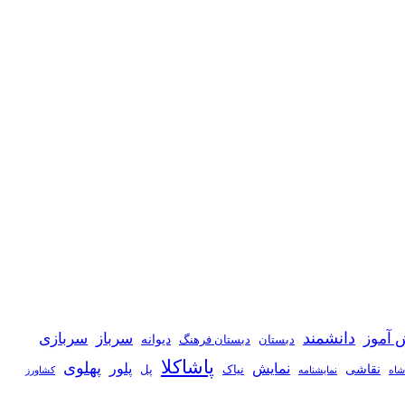
دانشمند
 آموز
سرباز
سربازی
دیوانه
دبستان
دبستان فرهنگ
پاشاکلا
پهلوی
نمایش
پلور
نقاشی
نیاک
پل
شاه
نمايشنامه
کشاورز