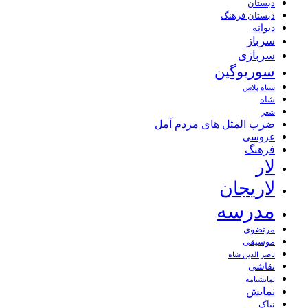
دبستان
دبستان فرهنگ
دیوانه
سرباز
سربازی
سوریوگین
سیاه پلاس
شاه
شعر
ضرب المثل های مردم آمل
عروسی
فرهنگ
لار
لاریجان
مدرسه
مرتضوی
موسیقی
ناصر الدین شاه
نقاشی
نمايشنامه
نمایش
نیاک