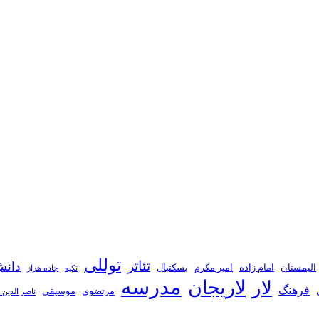
توللی
تئاتر
دانش
الیمستان
امام زاده
امیر مکرم
بسکتبال
تکیه
جاده هراز
مدرسه
لاریجان
لار
فرهنگ
مرتضوی
موسیقی
ناصر الدین 