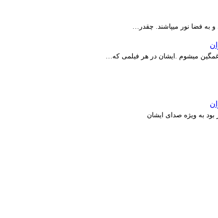
 و به فضا نور میپاشند. چقدر…
ر غمگین میشوم .ایشان در هر فیلمی که…
بود به ویژه صدای ایشان