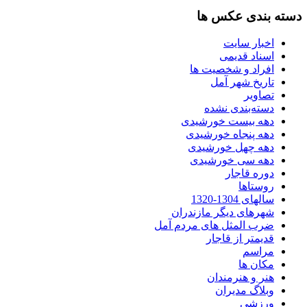
دسته بندی عکس ها
اخبار سایت
اسناد قدیمی
افراد و شخصیت ها
تاریخ شهر آمل
تصاویر
دسته‌بندی نشده
دهه بیست خورشیدی
دهه پنجاه خورشیدی
دهه چهل خورشیدی
دهه سی خورشیدی
دوره قاجار
روستاها
سالهای 1304-1320
شهرهای دیگر مازندران
ضرب المثل های مردم آمل
قدیمتر از قاجار
مراسم
مکان ها
هنر و هنرمندان
وبلاگ مدیران
ورزشی