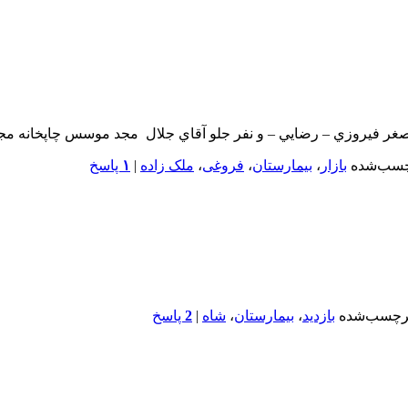
اصغر فيروزي – رضايي – و نفر جلو آقاي جلال مجد موسس چاپخانه 
سب‌شده
بازار
،
بیمارستان
،
فروغی
،
ملک زاده
|
۱
پاسخ
رچسب‌شده
بازدید
،
بیمارستان
،
شاه
|
2
پاسخ