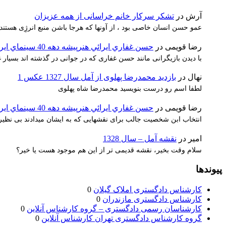
آرش
در
تشکر سرکار خانم خراسانی از همه عزیزان
عمو حسن انسان خاصی بود ، از آونها که هرجا باشن منبع انرژِی هستند
رضا قویمی
در
حسن غفاري ايرائي هنرپيشه دهه 40 سينماي ايران
با دیدن بازیگرانی مانند حسن غفاری که در جوانی در گذشته اند بسیا
نهال
در
بازدید محمدرضا پهلوی از آمل سال 1327 عکس 1
لطفا اسم رو درست بنویسید محمدرضا شاه پهلوی
رضا قویمی
در
حسن غفاري ايرائي هنرپيشه دهه 40 سينماي ايران
انتخاب ابن شخصیت جالب برای نقشهایی که به ایشان میدادند بی نظیر 
امیر
در
نقشه آمل – سال 1328
سلام وقت بخیر، نقشه قدیمی تر از این هم موجود هست یا خیر؟
پیوندها
کارشناس دادگستری املاک گیلان
0
کارشناس دادگستری مازندران
0
کارشناسان رسمی دادگستری – گروه کارشناس آنلاین
0
گروه کارشناس دادگستری تهران کارشناس آنلاین
0