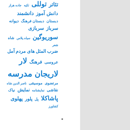
توللی
تئاتر
تکیه
جاده هراز
دانشمند
دانش آموز
دیوانه
دبستان
دبستان فرهنگ
سرباز
سربازی
سوریوگین
شاه
سیاه پلاس
شعر
ضرب المثل های مردم آمل
لار
فرهنگ
عروسی
مدرسه
لاریجان
مرتضوی
موسیقی
ناصر الدین شاه
نمایش
نقاشی
نیاک
نمايشنامه
پاشاکلا
پهلوی
پلور
پل
کشاورز