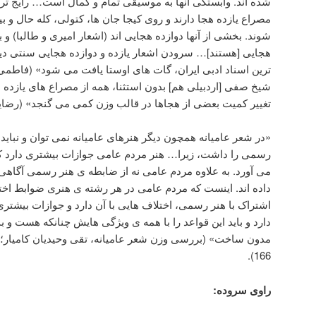
شده اند. وابستگی آنها به موسیقی تمام و کمال است… رایج ترین
مصراع یازده هجا دارند و روی کیجا جان ها، کتولی، کله حال و 
شوند. بخشی از آنها دوازده هجایی اند (اشعار امیری و طالبا) 
هجایی [هستند]… سرودن اشعار یازده و دوازده هجایی سنتی دیری
شیخ صفی [اردبیلی هم] بدون استثنا، همه از مصراع های یازده 
تغییر کمیت بعضی از هجاها در قالب وزن کمی می گنجد» (رضایتی کیشه خ
«در شعر عامیانه همچون دیگر هنرهای عامیانه نمی توان و نباید
رسمی را داشت، زیرا… هنر مردم عامی جوازات بیشتری دارد که 
می آورد. به علاوه مردم عامی نه از ضابطه ی هنر رسمی آگاهی د
داده اند. اینست که مردم عامی در هر رشته ی هنری ضوابط اختص
اشتراک با هنر رسمی، اختلاف هایی با آن دارد و جوازات بیشتری
دارد و باید این قواعد را با همه ی ویژگی هایش چنانکه هست و
166).
راوی سروده: