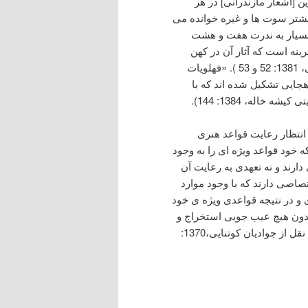
 [اشعار مازندرانی] در هر
بیشتر سوت ها و غیره خوانده می
و بسیار به ندرت هفت و هشت
نه است که آثار آن در کهن
ترین اسناد ادبی ایران، گات های اوستا یافت می شود» (فاطمی، 1381: 52 و 53 ). «فهلویات
هجایی تشکیل شده اند که با
اله، 1384: 144).
 انتظار رعایت قواعد هنری
خود قواعد ویژه ای را به وجود
ارند و نه تعهدی به رعایت آن
اصی دارند که با وجود موارد
 و در نتیجه قواعدی ویژه ی خود
 بدون هیچ عیب جویی استخراج و
مدون ساخت» (بررسی وزن شعر عامیانه، تقی وحیدیان کامیار؛ نقل از جوادیان کوتنایی،1370: