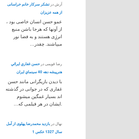
آرش
در
تشکر سرکار خانم خراسانی
از همه عزیزان
عمو حسن انسان خاصی بود ،
از آونها که هرجا باشن منبع
انرژِی هستند و به فضا نور
میپاشند. چقدر…
رضا قویمی
در
حسن غفاري ايرائي
هنرپيشه دهه 40 سينماي ايران
با دیدن بازیگرانی مانند حسن
غفاری که در جوانی در گذشته
اند بسیار غمگین میشوم
.ایشان در هر فیلمی که…
نهال
در
بازدید محمدرضا پهلوی از آمل
سال 1327 عکس 1