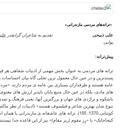
«ترانه‌های مردمی مازندرانی»
علی ذبیحی
تقدیم به شاعران گرانقدر
علی
نوایی
پیش‌ترانه:
ترانه های مردمی به عنوان بخش مهمی از ادبیات شفاهی هر قوم 
پسندترین و در عین حال معمول ترین تجلی گاه بیان احساسات 
عامه هستند و طرفداران بسیاری بین عامه ی مردم دارند. «مردم 
های مادی، بلکه در عین حال منبع پایان ناپذیر ارزش های معنوی
باشکوه و تراژدی های جهان و بزرگترین آنها، یعنی فرهنگ و تمدن 
نبوغ شان بهترین شاعر و فیلسوف هستند» (ادبیات از نظر ماکس
کوتنایی،1370: 155). ترانه های عاشقانه ی مازندرانی یا
کیجاجانک» یا «رِز مقوم (ریز مقام)» نیز از این قاعده جدا نیستند.[1