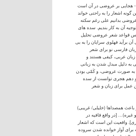
ی- هجایی بر عروضی در آن است
 گونه اشعار را به راحتی خواند
 عروضی بدانیم علی رغم سکته
وجیه آن به کار بندیم. سده های
ساس قواعد شعر عروضی تحلیل
 برآید فهلوی سرایان را به بی
زبان فارسی نو برای شعر
زبان عربی، کیفی هستند و
سی به دلیل مبدل شدن به زبانی
به صورت عروضی، و کَمّی بودن
و دهم هجری توانست از سده
ین عمل برای زبان و شعر
 باعث همصداها (خلیلی/ غریبی)
 غیره)… [در واقع قافیه در
ری]. واقعیت این است که اشعار
ه برای آواز خوانده شدن سروده