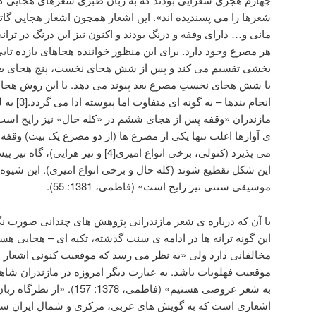
شعرها را می پسندیده اند». این اشعار همچون اشعار هجایی گا
مانی و… دارای وقفه و درنگ بودند و اکنون نیز این درنگ در تر
هر مصرع وجود دارد. برای این منظور خواننده هجاهای یازده تا
بخشی تقسیم می کند و پس از شش هجای نخست، پنج هجای بعد
با شش هجای نخستِ مصرع بعد پیوند می دهد. با این روش هجاهای
انجام بندها
مازندران «وقفه پس از هجای ششم در «کله حال» نیز رایج است… [
ی آوازها اغلب تنها یکی از مصرع ها (از دو مصرع یک بیت) وقف
می پذیرد (کتولی، برخی انواع امیری[4] و 
این شکل تقطیع شوند (کله حال و برخی انواع امیری). این شیوه
موسیقی سنتی نیز رایج است» (فاطمی، 1381: 55).
با آن که درباره ی شعر مازندرانی پژوهش های چندانی صورت ن
این گونه ترانه ها در ادامه ی سنت گذشته، تکیه ای – هجایی هست
مخالفانی دارد ولی «به نظر می رسد که موقعیت کنونی اشعار ی
موقعیت فهلویات باشد. به عبارت دیگر امروزه در مازندران شاه
به شعر عروضی هستیم» (فاطمی، 78
اشعاری است که به گویش های غربی، مرکزی و شمال ایران 