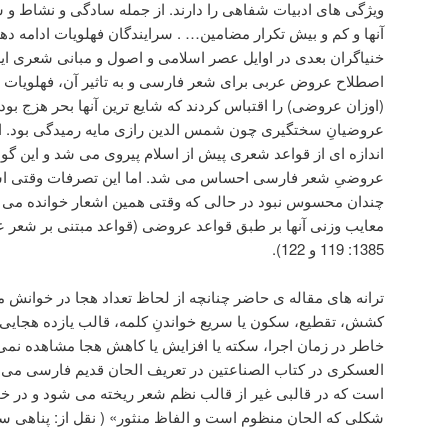
ویژگی های ادبیات شفاهی را دارند. از جمله سادگی و نشاط و 
آنها و کم و بیش تکرار مضامین… . سرایندگان فهلویات ادامه 
خنیاگران بعدی در اوایل عصر اسلامی و اصول و مبانی شعری ایرانی م
اصطلاح عروض عربی برای شعر فارسی و به تاثیر آن، فهلویات ب
(اوزان عروضی) را اقتباس کردند که شایع ترین آنها بحر هزج بود،
عروضیانِ سختگیری چون شمس الدین رازی مایه رمیدگی بود. از آ
اندازه ای از قواعد شعری پیش از اسلام پیروی می شد و این گونه
عروضیِ شعر فارسی احساس می شد. اما این تصرفات وقتی اشعا
چندان محسوس نبود در حالی که وقتی همین اشعار خوانده می 
معایب وزنی آنها بر طبق قواعد عروضی (قواعد مبتنی بر شعر ع
1385: 119 و 122).
ترانه های مقاله ی حاضر چنانچه از لحاظ تعداد هجا در خوانش م
کشش، تقطیع، سکون یا سریع خواندنِ کلمه، قالب یازده هجایی 
خاطر در زمان اجرا، سکته یا افزایش یا کاهش هجا مشاهده نمی
العسکری در کتاب الصناعتین در تعریف الحان قدیم فارسی می 
است که در قالبی غیر از قالب نظم شعر ریخته می شود و در خو
شکلی که الحان منظوم است و الفاظ منثور» ( نقل از: پناهی سمنانی، 379