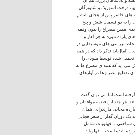
تها، درخت آسوریک و شاپورگان
انه های حاضر پس از هجای ششمِ
یی را به دو قسمت شش و پنج
ی همین مصراع را بدون وقفه
 یازده تایی- به جز آغاز و
 – به گونه ای متفاوت اما پیوسته ادا می گردد.[3] به لحاظ بررسی های موسیقایی در
اما] باید تذکر داد که در همه
ه تحمیل شده توسط ملودی را
نیز هرایی)، گاه نیز پیش می آید که همه ی مصرع ها به
 ی تقطیع مصرع ها در آوازهای
گرفته است اما می توان گفت
ند. هر چند این قضیه موافقان و
ازده هجایی مازندرانی همان
د یک دوران گذار از شعر هجایی
13: 157). «از نظرگاه زبان شناختی… فهلویات شامل
سروده شده است… فهلویات