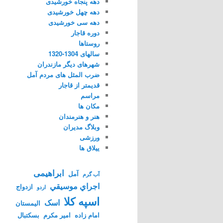
دهه پنجاه خورشیدی
دهه چهل خورشیدی
دهه سی خورشیدی
دوره قاجار
روستاها
سالهای 1304-1320
شهرهای دیگر مازندران
ضرب المثل های مردم آمل
قدیمتر از قاجار
مراسم
مکان ها
هنر و هنرمندان
وبلاگ مدیران
ورزشی
ییلاق ها
ابراهیمی
آمل
آب گرم
اجراي موسيقي
ازدواج
اردو
اسپه کلا
اسک
الیمستان
امام زاده
امیر مکرم
بسکتبال