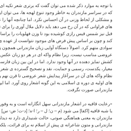
با توجه به موارد ذکر شده می توان گفت که برتری شعر تکیه ا
که در سراسر مازندران به خاطر وجود تنوع لهجه ها، می توان این
و مشکلی از لحاظ وزنی در آن احساس نکرد. اما چنانچه آنها را
های فراوانی که در آن رخ می دهد باید دلایل ملال آوری را برای ت
قبل نیز شمس قیس رازی کوشیده بود تا وزن فهلویات را برا
کند و چون بر اساس پیش فرض های موجود نتوانست از عهده ی آن
سوادی متهم کرد. اصولاً دستگاه آوایی زبان مازندرانی همچون 
عروضی مناسب نیست. زیرا نظام واکه ای در هر دو زبان عکس 
کشش تمایز دهنده در آنها وجود ندارد. اما در این بین زبان فار
معیار، یکدست، رسمی و حمایت، نقد و تصحیح گسترده ی شعر 
نظام واکه های آن در سرآغاز پیدایش شعر عروضی تا قرن نهم 
های اولیه ی دوره ی اسلامی به این گونه اشعار روی آورد. اما ا
مازندرانی صورت نگرفت.
«رعایت قافیه در اشعار مازندرانی سهل انگارانه است و به وفور
یا شبه قافیه [اکفا] می شود (م – ن؛ ل – ر؛ ا-ه؛ [د-ت؛ ض- س] و
مازندران به معنی هماهنگی صوتی، حالت شنیداری دارد نه دیدا
مازندرانی و متون شاعرانه ی پیش از اسلام نه برای قرائت، بلک