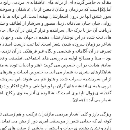
مقاله ی حاضر گزیده ای از ترانه های عاشقانه ی مردمیِ رایج در
آمل[2] است که در زمان و مکان نامعین از دل عاشقان و سوخ
سوز عشق آنها در درون اشعارشان نهفته است. این ترانه ها با 
روانی شان چنان صادقانه، زیبا، مصور و سرشار از لطائف و تش
دریافت آن جز با درک حال سراینده و قرار گرفتن در آن حال حاص
های ثبت شده در این نوشتار نشان دهنده ی جهان بینی و جهان ش
شاعر در زمان سروده شدن شعر است. لذا ثبت درست اسناد شف
تصرف در آن-آگاهانه و شخصی و نگاه غیر فرهنگی در آن ئزدی—
بود – مبنا و مصالح اولیه ی بررسی های اجتماعی، تطبیقی و تحل
صادق هدایت در این خصوص می گوید: «هنر و ادبیات توده به منز
شاهکارهای بشری به شمار می آید. به خصوص ادبیات و هنرهای زی
از این سرچشمه سیراب شده و هنوز هم می شوند. این سرچشمه
در پی همه ی اندیشه های گران بها و عواطف و نتایج افکار و ذوق
گنجینه ی زوال ناپذیری است که شالوده ی آثار معنوی و کاخ با
شمار می آید» (همان).
ویژگی بارز و کلی اشعار مردمی مازندران ترکیب و هم زیستی ت
گونه ای که جدایی شعر از موسیقی امری دور از ذهن می نماید. 
دارد و نشان دهنده ی حیات و استمرار بخشی از سنت های کهن