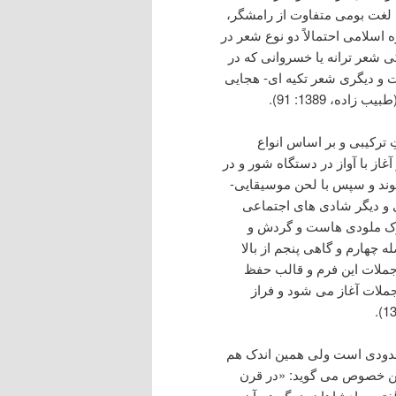
، لغت بومی متفاوت از رامشگر،
: 764 ). «پیش از آغاز دوره اسلامی احتمالاً دو نوع شعر در
ی شعر ترانه یا خسروانی که در
و دیگری شعر تکیه ای- هجایی
ه، 1389: 91).
 ترکیبی و بر اساس انواع
از با آواز در دستگاه شور و در
شوند و سپس با لحن موسیقایی-
 و دیگر شادی های اجتماعی
حرک ملودی هاست و گردش و
چهارم و گاهی پنجم از بالا
 جملات این فرم و قالب حفظ
ملات آغاز می شود و فراز
معدودی است ولی همین اندک هم
 تاریخ می برد. ملک الشعرا بهار (1351: 106) در این خصوص می گوید: «در قرن
ته و پادشاهان بزرگ هم آن