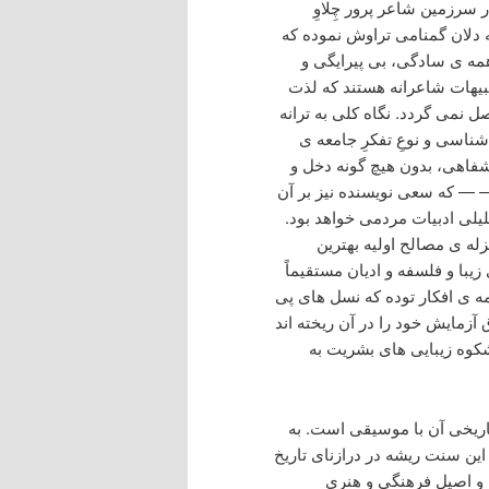
 سرزمین شاعر پرور چِلاوِ
ته دلان گمنامی تراوش نموده که
همه ی سادگی، بی پیرایگی و
بیهات شاعرانه هستند که لذت
ل نمی گردد. نگاه کلی به ترانه
ناسی و نوعِ تفکرِ جامعه ی
اهی، بدون هیچ گونه دخل و
 — که سعی نویسنده نیز بر آن
یلی ادبیات مردمی خواهد بود.
له ی مصالح اولیه بهترین
با و فلسفه و ادیان مستقیماً
 ی افکار توده که نسل های پی
 آزمایش خود را در آن ریخته اند
شکوه زیبایی های بشریت به
اریخی آن با موسیقی است. به
این سنت ریشه در درازنای تاریخ
 و اصیل فرهنگی و هنری