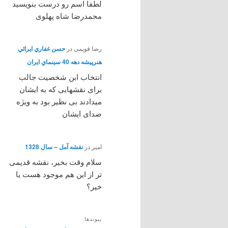
لطفا اسم رو درست بنویسید
محمدرضا شاه پهلوی
رضا قویمی
در
حسن غفاري ايرائي
هنرپيشه دهه 40 سينماي ايران
انتخاب ابن شخصیت جالب
برای نقشهایی که به ایشان
میدادند بی نظیر بود به ویژه
صدای ایشان
امیر
در
نقشه آمل – سال 1328
سلام وقت بخیر، نقشه قدیمی
تر از این هم موجود هست یا
خیر؟
پیوندها