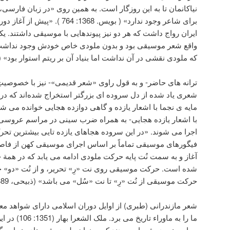
نیاکانمان تا به این روزگار است. به همین روی «در زبان فارسی
برای شاعر وجود ندارد» ( بویس. 1368
ایران رواج داشت که هر دو نیز پیوندهایی با موسیقی داشتند. یک
واقع شعر موسیقی بود و بدون ملودی خاص خودش وجود نداشت 
که ملودی نقشی در آن نداشت اما بنیاد آن بر ریتم استوار بود» (طبیب زاد
ترانه های حاضر- و به قول راوی «شعر قدیمی»- نیز با خصوصیتِ
شعری یاد شده از دل سروده ای بزرگتر استخراج شده‌اند که در آغ
مایه ی نجما با اشعار یازده و گاهی دوازده هجایی خوانده می 
با اشعار یازده هجایی- به همراه ضرب سینی در مراسم عروسی
اجرا می شوند. «در این سروده هجاهای یازده تایی بیشترین ت
فیگورهای موسیقی تماماً بر اساس اجرای موسیقی کهن از فاصله 
آغاز و به سمت نُت پایه حرکت ملودی ادامه می یابد که در همة
شده است. حرکت موسیقی روی نت «رِ» تحریر، و از نُت «دو» ج
حرکت موسیقی از نُت «رِ» تا نت «سُل» می باشد» (ذبیحی، 1389).
شعر مازندرانی (طبری) از اوایل دوران اسلامی دارای شواهد 
ما را به ماوراء
چهارم هجری شعرایی بودند که به زبان طبری شعرهای هجایی گف