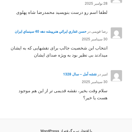
28 نوامبر 2025
لطفا اسم رو درست بنویسید محمدرضا شاه پهلوی
رضا قویمی
در
حسن غفاري ايرائي هنرپيشه دهه 40 سينماي ايران
30 سپتامبر 2025
انتخاب ابن شخصیت جالب برای نقشهایی که به ایشان
میدادند بی نظیر بود به ویژه صدای ایشان
امیر
در
نقشه آمل – سال 1328
30 سپتامبر 2025
سلام وقت بخیر، نقشه قدیمی تر از این هم موجود
هست یا خیر؟
با افتخار نیرو گرفته از WordPress