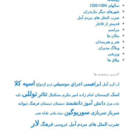
سالهای 1304-1320
شهرهای دیگر مازندران
ضرب المثل های مردم آمل
قدیمتر از قاجار
مراسم
مکان ها
هنر و هنرمندان
وبلاگ مدیران
ورزشی
ییلاق ها
آخرین برچسب ها
اسپه کلا
ابراهیمی
اجراي موسيقي
آمل
ازدواج
آب گرم
اردو
توللی
تئاتر
اسک
الیمستان
امام زاده
امیر مکرم
بسکتبال
تکیه
دانشمند
دانش آموز
دیوانه
دبستان
دبستان فرهنگ
جاده هراز
سوریوگین
سرباز
سربازی
شاه
سیاه پلاس
شعر
لار
ضرب المثل های مردم آمل
فرهنگ
عروسی