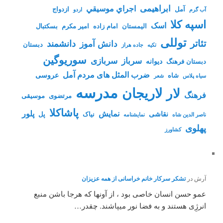
ابراهیمی
اجراي موسيقي
آمل
ازدواج
آب گرم
اردو
اسپه کلا
اسک
الیمستان
امام زاده
امیر مکرم
بسکتبال
توللی
تئاتر
دانشمند
دانش آموز
دبستان
تکیه
جاده هراز
سوریوگین
سرباز
سربازی
دیوانه
دبستان فرهنگ
ضرب المثل های مردم آمل
عروسی
شاه
سیاه پلاس
شعر
مدرسه
لاریجان
لار
فرهنگ
مرتضوی
موسیقی
پاشاکلا
نمایش
پلور
نقاشی
نیاک
پل
ناصر الدین شاه
نمايشنامه
پهلوی
کشاورز
آرش
در
تشکر سرکار خانم خراسانی از همه عزیزان
عمو حسن انسان خاصی بود ، از آونها که هرجا باشن منبع
انرژِی هستند و به فضا نور میپاشند. چقدر…