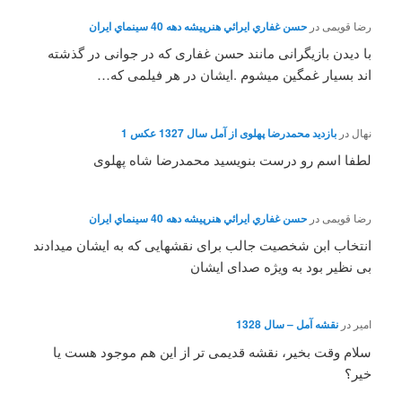
رضا قویمی
در
حسن غفاري ايرائي هنرپيشه دهه 40 سينماي ايران
با دیدن بازیگرانی مانند حسن غفاری که در جوانی در گذشته
اند بسیار غمگین میشوم .ایشان در هر فیلمی که…
نهال
در
بازدید محمدرضا پهلوی از آمل سال 1327 عکس 1
لطفا اسم رو درست بنویسید محمدرضا شاه پهلوی
رضا قویمی
در
حسن غفاري ايرائي هنرپيشه دهه 40 سينماي ايران
انتخاب ابن شخصیت جالب برای نقشهایی که به ایشان میدادند
بی نظیر بود به ویژه صدای ایشان
امیر
در
نقشه آمل – سال 1328
سلام وقت بخیر، نقشه قدیمی تر از این هم موجود هست یا
خیر؟