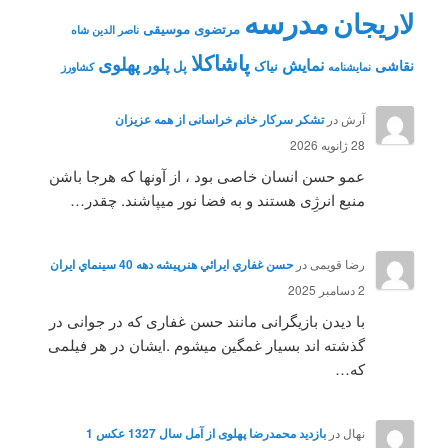
مدرسه
لاریجان
مرتضوی
موسیقی
ناصر الدین شاه
پاشاکلا
پهلوی
نمایش
پلور
نقاشی
نیاک
پل
نمايشنامه
کشاورز
آرش
در
تشکر سرکار خانم خراسانی از همه عزیزان
28 ژانویه 2026
عمو حسن انسان خاصی بود ، از آونها که هرجا باشن
منبع انرژِی هستند و به فضا نور میپاشند. چقدر…
رضا قویمی
در
حسن غفاري ايرائي هنرپيشه دهه 40 سينماي ايران
2 دسامبر 2025
با دیدن بازیگرانی مانند حسن غفاری که در جوانی در
گذشته اند بسیار غمگین میشوم .ایشان در هر فیلمی
که…
نهال
در
بازدید محمدرضا پهلوی از آمل سال 1327 عکس 1