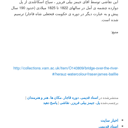
این نقاشی توسط آقای جیمز بیلی فریزر ، سیاح اسکاتلندی از پل
دوازده چشمه ی آمل در سالهای 1822 تا 1825 میلادی (حدود 190 سال
پیش و به عبارت دیگر در دوره ی حکومت فتحعلی شاه قاجار) ترسیم
شده است.
منبع:
http://collections.vam.ac.uk/item/O143809/bridge-over-the-river-
herauz-watercolour-fraser-james-baillie/#
منتشرشده در
اسناد قدیمی
،
دوره قاجار
،
مکان ها
،
هنر و هنرمندان
|
برچسب‌شده
پل
،
جیمز بیلی فریزر
،
نقاشی
|
پاسخ دهید
اخبار سایت
اسناد قدیمی