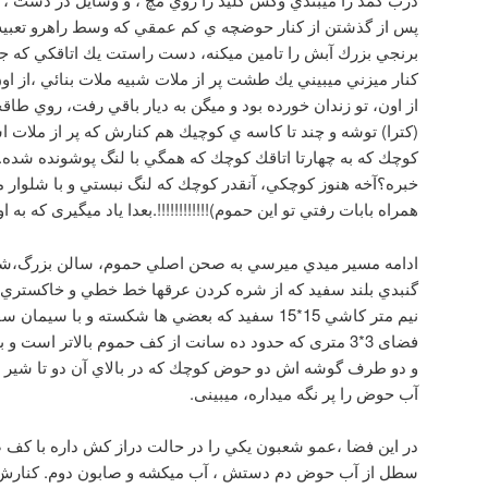
پس از گذشتن از كنار حوضچه ي كم عمقي كه وسط راهرو تعبي
برنجي بزرك آبش را تامين ميكنه، دست راستت يك اتاقكي كه جل
كنار ميزني ميبيني يك طشت پر از ملات شبيه ملات بنائي ،از او
از اون، تو زندان خورده بود و ميگن به ديار باقي رفت، روي 
(كترا) توشه و چند تا كاسه ي كوچيك هم كنارش كه پر از ملا
كوچك كه به چهارتا اتاقك كوچك كه همگي با لنگ پوشونده شده.
خبره؟آخه هنوز كوچكي، آنقدر كوچك كه لنگ نبستي و با شلوار ما
همراه بابات رفتي تو اين حموم)!!!!!!!!!!!!.بعدا یاد میگیری که به
گنبدي بلند سفيد كه از شره كردن عرقها خط خطي و خاكستري اس
نيم متر كاشي 15*15 سفيد كه بعضي ها شكسته و با
فضای 3*3 متری که حدود ده سانت از كف حموم بالاتر است
و دو طرف گوشه اش دو حوض كوچك كه در بالاي آن دو تا شير 
آب حوض را پر نگه ميداره، میبینی.
در اين فضا ،عمو شعبون يكي را در حالت دراز كش داره با كف ص
سطل از آب حوض دم دستش ، آب ميكشه و صابون دوم. كنارش، ا