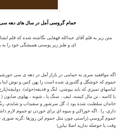
حمام گروسی آمل
در سال های دهه سی
متن زیر به قلم آقای عبدالله قهقایی نگاشته شده که قلم ای
ای و طنز زیر پوستی همیشگی خود را به هم
اگه موافقيد سری به حمامی در بازار آمل در دهه ی سی خورشید
حموم که خوشگل و گلدوزی شده است را پهن کنين و توش اینا رو بر
لباسهاي تميزي كه بايد بپوشي، لنگ و قدیفه(حوله)، دولبچه
یا کاسه ، تن مال كيسه، لیف ، سنگ پا ، شونه ، پهلوی صابون 
خاندان سلطنت شده بود )، گل سرشور و سفیداب و شایدم، رنگ و
داري، را . اگه خوراكي و ميوه اي براي خوردن تو حموم لازم داش
حموم گروسي.(راستی چون مثل حموم این روزها ،گربه شوری نی
وقت یا حوصله ندارید اصلا نیاین)