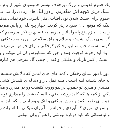
يك حموم قديمي و بزرگ، برخلاف بيشتر حمومهاي شهر،از بام تا
سنگ فرش كوچه اش ميگذريم، از دور لنگ های زیادی را، می بینی
حموم برای خشک شدن توی آفتاب ،مثل تابلوئی خود نمائی میکن
لنگه كه موقع اذان صبح بازش كردند. چهار پنج پله رو پائين ميري
راست ، بازم پنج پله را پائين ميريم. به فضاي رختكن ميرسيم
گروسي بزرگ نشسته و سلام و چاق سلامتي و ورود به رختك
گوشه سمت چپ سالن، رختكن کوچکتر و براي خواص. نرسيد
، يك آبدارخونه كوچيك جمع و جور كه سماورش قل قل ميكنه و 
.استكان كمر باريك و نعلبكي و قندان چيني گل سرخي هم كنا
دور تا دور سالن رختكن ، كمد هاي جاي لباس كه بالايش شيشه اي
به جاي شيشه آينه است . همه قفل دار و دنباله ي كليدش كش
ميبندي و ميري تو حموم. در بدو ورود، كفشت رو در مياري و م
يكي از كمد ها كه كليد روشه يعني خاليه. كفشت را ميذاري تو
هم روي طبقه كمد و بازش ميكني و لنگ و وسايلي را كه بايد ببري
لباسهاي تميزي كه آوردي و حوله را ، آويزان ميكني . لباسهات ر
و لباسهائي كه بايد دوباره بپوشي را هم آويزان ميكني.
درب كمد را ميبندي وكش كليد را روي مچ ، و وسايل در دست 