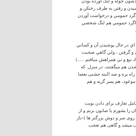
دشون حوله و لنگ آورده بودن
شيدن و رفتن به طرف رختكن و
شاگرد حمومي و درخواست آوردن
شاگرد حمومي هم لنگ شخصي
اي در حال پوشيدن آن و كساني
 و گرفتن ، ولي گاهي صحبت
د تيغ و ني همراهش ميافتم …..)
دن هم میگفتند، در منزل. كه
ا راه بره و صد البته جشنی بعضا
وعود، هم پسر گریه و هم
مل تعارف برای دادن نوبت
 را بشورم یا صابون بزنم و از
روی سر و دوش بزرگتر ها )–باز
عف میشد و گاهی هم تعجب