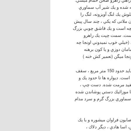
ه شده و يك شير آب سماوري
وش يك لنگ آويزونه، لنگ را
ن ملاتی كه يكي ، چند سال پيش
طاقچه است و يك قاشق چوبي بزرگ
ت است. سمت چپت يك راهرو
 (خيلي خوب نميدوني اونجا چه
مان دوزي و يا كون برهنه
 اونجا میگن (تعمیر کش خنه )
ادامه مسير ميدي ميرسي به صحن اصلي حموم، سالن بزرگ،شايد حدود 150 متر مربع ، سقف
ت. ديواره ها تا حدود يك و
 سيمان سفيد مرمت شده. دست چپ ،
 و با موزائيك دستي پوشاندن شده
سماوري بزرگ گرم و سرد مدام
ابون فراوان ميشوره و با يك
سا هادي ، ديگر دلاك ،