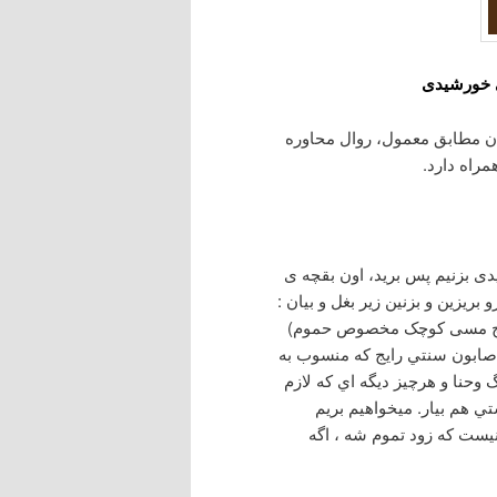
 خورشیدی
شان مطابق معمول، روال محاوره
راه دارد.
ی بزنیم پس بريد، اون بقچه ی
یزین و بزنین زير بغل و بيان :
(پارچ مسی کوچک مخصوص حموم)
( صابون سنتي رایج که منسوب به
حنا و هرچيز ديگه اي كه لازم
تي هم بيار. ميخواهيم بريم
ست که زود تموم شه ، اگه