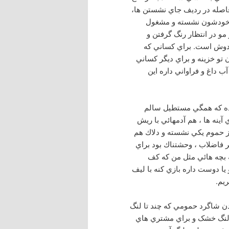
با فاصله در رديف جاي نشستن ها،
اي خودشون نشسته و مشغول
و در انتظار رنگ گرفتن و
 درب آهني داره كه دوش است. براي كساني كه
 تو خزينه و براي ديگر كساني
ب داغ و فراواني داره اين
 شده كه همگي مستطيل سالم
آينه ها ، هم آدمهائي با ريش
 حموم يكي نشسته و دلاك هم
 فاضلاب ، وحشتناك بود براي
ه بچه هائي مثل من كه كف
ا دوست داره بازي كنه با لیف
ريم.
دن شاگرد حمومي كه چند تا لنگ
 لنگ خشک و براي مشتري هاي