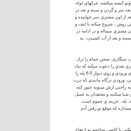
اونو كيسه ميكشه. چرکهاي لوله
عد سر و گردن و سینه و بعد در
د از اون مشتري دمر خوابيده و
ن روش ، شروع ميكنه با ليف و
ن مشتري ميماله و در ادامه در
ته و بعد از آب كشيدن ، يه
وب سیگاری، صحن حمام را ترك
ي بعدي را دعوت ميكنه كه بياد
براي كيسه و صابون زدن. به اطراف نگاه ميكني ، درست روبروي ورودي و روي ديوار 5-6 پله را
ائي، ورودي درگاه مانندي كه درب
به راحتي ازش ميتونه عبور كنه.
 شنا ميكنند و معتقدان به غسل
. بله . خزينه ي حموم است.
ميندازه كه موقع تو رفتن آدم
تي با كاشي ساختند به ارتفاع