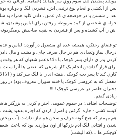
موبلند پيچيدن لنگ سوم روي سر همانند (عمامه). اونائي كه خو
پس از آبكشي و انجام نوع ترتيبي اش، فشردن لنگ و دوباره پو
بعد از شستن پا در حوضچه ي كم عمق ، دادن كليد همراه به 
حوله ي شخصي از كمد مربوطه و رفتن براي لباس پوشيدن، 
اش را آب كشيده و پس از فشردن به بقچه صاحبش برميگردونه.
تو فضاي رختكن، هميشه عده اي مشغول در آوردن لباس و عده 
درحال نماز وتعدادي هم در حال صرف چاي. و مشت و مال دادن
کردن پدرای دارای پسر کوچک با دلاک(عمو شعبان كه هر وقت يا
برای قرار گذاشتن انجام یک کار شرعی که بعضی ها آنرا سنت ش
كاري كند تا پسر بچه کوچک ، هفته ای را با لنگ سر کند و ( الا ال
مفصل که به عروسی کوچک یا ختنه سوران معروف بود) در روز م
دختران حاضر در عروسی کوچک !!!!!
زیادی گفتم،
توضیحات اضافی: در حموم عمومی احترام کردن به بزرگتر هاشا
کیسه کشی -اجازه گرفتن و اصرار کردن که اجازه بدهید پشت تان
هم مهمتر که هیج گونه حرف و سخن هم نیاز نداشت (آب ریختن 
شدن و افتادن لنگ آدم بزرگها از اون مواردی بود که باعث ش
کوچکتر ها …(که الیشت)