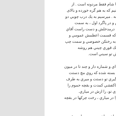
 شام فقط مردونه است . از
م که به هم گره خورده و بالای
ه . ميرسيم به يك درب چوبي دو
م و در پاگرد اول ، به سمت
 كه درمدخلش و دست راست آقاي
ني كه قسمت اعظمش عمومي و
ه به رختكن خصوصي و سمت چپ
يك قوري چيني هم روشه
رش تو سيني است.
 و شماره دار و چند تا در ميون
ي بسته شده كه روي مچ دستت
يگيري تو دستت و ميري به طرف
 جاكفشي كمدت و بقچه حموم را
 تو، را ازش در مياري.
ا در مياري ، رخت چركها در بقچه
، راهي راهرو صحن حمام ميشي.