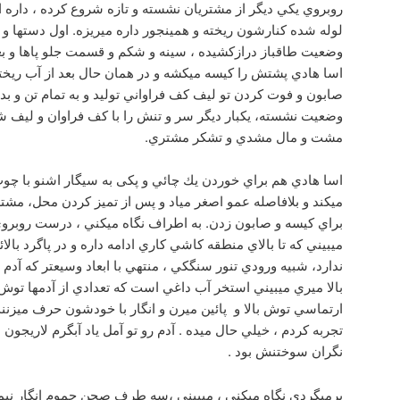
روبروي يكي ديگر از مشتريان نشسته و تازه شروع كرده ، داره 
لوله شده كنارشون ريخته و همينجور داره ميريزه. اول دستها و ب
وضعيت طاقباز درازکشيده ، سينه و شکم و قسمت جلو پاها و بع
اسا هادي پشتش را كيسه ميكشه و در همان حال بعد از آب ريخت
صابون و فوت كردن تو ليف كف فراواني توليد و به تمام تن و بد
وضعيت نشسته، يكبار ديگر سر و تنش را با كف فراوان و ليف شس
مشت و مال مشدي و تشكر مشتري.
اسا هادي هم براي خوردن يك چائي و پکی به سیگار اشنو با چ
ميكند و بلافاصله عمو اصغر مياد و پس از تميز كردن محل، مشتر
ميبيني كه تا بالاي منطقه كاشي كاري ادامه داره و در پاگرد بال
ندارد، شبيه ورودي تنور سنگكي ، منتهي با ابعاد وسيعتر كه آدم 
بالا ميري ميبيني استخر آب داغي است كه تعدادي از آدمها توش
ارتماسي توش بالا و پائين ميرن و انگار با خودشون حرف ميزنند
تجربه كردم ، خيلي حال ميده . آدم رو تو آمل ياد آبگرم لاريجون 
نگران سوختنش بود .
برميگردي نگاه ميكنی ، ميبيني ،سه طرف صحن حموم انگار نيمك