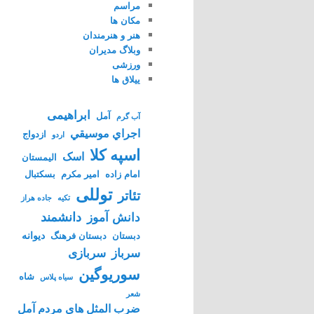
مراسم
مکان ها
هنر و هنرمندان
وبلاگ مدیران
ورزشی
ییلاق ها
ابراهیمی
آمل
آب گرم
اجراي موسيقي
ازدواج
اردو
اسپه کلا
اسک
الیمستان
امام زاده
امیر مکرم
بسکتبال
توللی
تئاتر
تکیه
جاده هراز
دانشمند
دانش آموز
دیوانه
دبستان
دبستان فرهنگ
سرباز
سربازی
سوریوگین
شاه
سیاه پلاس
شعر
ضرب المثل های مردم آمل