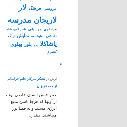
لار
فرهنگ
عروسی
مدرسه
لاریجان
مرتضوی
موسیقی
ناصر الدین شاه
نمایش
نقاشی
نیاک
نمايشنامه
پاشاکلا
پهلوی
پلور
پل
کشاورز
آرش
در
تشکر سرکار خانم خراسانی
از همه عزیزان
عمو حسن انسان خاصی بود ،
از آونها که هرجا باشن منبع
انرژِی هستند و به فضا نور
میپاشند. چقدر…