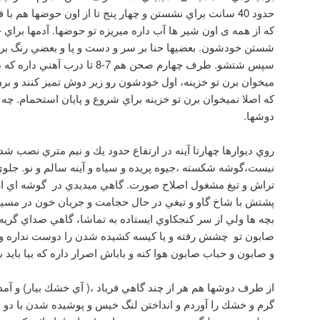
حدود 40 سانت براي نشستن و چهار پنج تا از اون حوضها هم 
كه از همه ی اون شير ها آب داره میریزه تو حوضها. آدمها بر
شستن خودشون. بعضيها حنا بر سر و دست و پا و بعضي رنگ بر م
سپس شتشو. طرف چهارم صحن هم 7-8 تا
ميخوان برن تو خزينه، اول خودشون رو زير دوش تميز كنند و برن
كه اصلا نميخوان برن تو خزينه براي شروع و پايان استحمام. چه آ
دوشها.
روي ديوارها چهارتا آينه در ارتفاع حدود يك و نيم متري نصب
نيست،گوشه شكسته ،جيوه پريده و سياه و آينه سالم و نو. جلوي 
تراش و تيغ مشغول اصلاح صورت. گاهي ميديدي در گوشه اي از
پشتش با شاخ گاو و تيغي در حال حجامت و جريان خون در مسير
بچه ها ولي از سر كنجكاوي ايستاده به تماشا، گاهي صداي گري
صابون تو چشش رفته و يا كيسه كشيده شدن را دوست نداره و ي
و صابون و حباب صابون هوا کنه و باباش اصرار داره كه بيا بايد ب
از طرف دوشها هم هر از چند گاهي فرياد ،( آي خشك بيار) و آم
گرم و خشك را آوردم و انداختن لنگ خيس و پوشيده شدن با دو