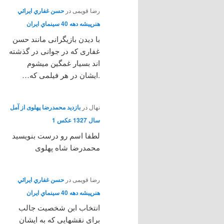
رضا قویمی
در
حسن غفاري ايرائي
هنرپيشه دهه 40 سينماي ايران
با دیدن بازیگرانی مانند حسن
غفاری که در جوانی در گذشته
اند بسیار غمگین میشوم
.ایشان در هر فیلمی که…
نهال
در
بازدید محمدرضا پهلوی از آمل
سال 1327 عکس 1
لطفا اسم رو درست بنویسید
محمدرضا شاه پهلوی
رضا قویمی
در
حسن غفاري ايرائي
هنرپيشه دهه 40 سينماي ايران
انتخاب ابن شخصیت جالب
برای نقشهایی که به ایشان