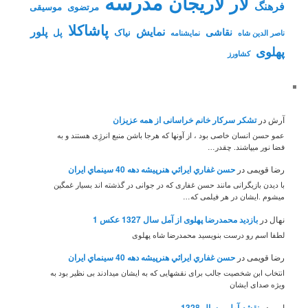
مدرسه
لاریجان
لار
فرهنگ
مرتضوی
موسیقی
پاشاکلا
نمایش
پلور
نقاشی
نیاک
پل
ناصر الدین شاه
نمايشنامه
پهلوی
کشاورز
آرش
در
تشکر سرکار خانم خراسانی از همه عزیزان
عمو حسن انسان خاصی بود ، از آونها که هرجا باشن منبع انرژِی هستند و به
فضا نور میپاشند. چقدر…
رضا قویمی
در
حسن غفاري ايرائي هنرپيشه دهه 40 سينماي ايران
با دیدن بازیگرانی مانند حسن غفاری که در جوانی در گذشته اند بسیار غمگین
میشوم .ایشان در هر فیلمی که…
نهال
در
بازدید محمدرضا پهلوی از آمل سال 1327 عکس 1
لطفا اسم رو درست بنویسید محمدرضا شاه پهلوی
رضا قویمی
در
حسن غفاري ايرائي هنرپيشه دهه 40 سينماي ايران
انتخاب ابن شخصیت جالب برای نقشهایی که به ایشان میدادند بی نظیر بود به
ویژه صدای ایشان
امیر
در
نقشه آمل – سال 1328