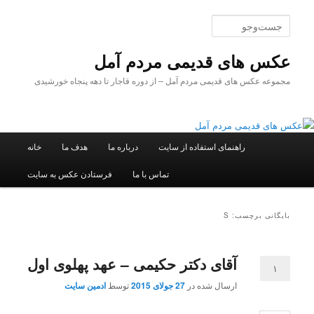
پرش
پرش
به
به
جست‌وجو
محتوای
محتوای
اصلی
ثانویه
عکس های قدیمی مردم آمل
مجموعه عکس های قدیمی مردم آمل – از دوره قاجار تا دهه پنجاه خورشیدی
فهرست
راهنمای استفاده از سایت
درباره ما
هدف ما
خانه
اصلی
تماس با ما
فرستادن عکس به سایت
بایگانی برچسب: S
آقای دکتر حکیمی – عهد پهلوی اول
۱
ارسال شده در
27 جولای 2015
توسط
ادمین سایت