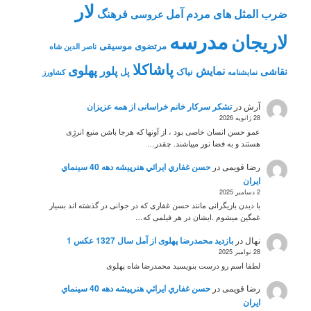
لار
ضرب المثل های مردم آمل
فرهنگ
عروسی
مدرسه
لاریجان
مرتضوی
موسیقی
ناصر الدین شاه
پاشاکلا
پهلوی
نمایش
پلور
نقاشی
نیاک
پل
نمايشنامه
کشاورز
آرش
در
تشکر سرکار خانم خراسانی از همه عزیزان
28 ژانویه 2026
عمو حسن انسان خاصی بود ، از آونها که هرجا باشن منبع انرژِی
هستند و به فضا نور میپاشند. چقدر…
رضا قویمی
در
حسن غفاري ايرائي هنرپيشه دهه 40 سينماي
ايران
2 دسامبر 2025
با دیدن بازیگرانی مانند حسن غفاری که در جوانی در گذشته اند بسیار
غمگین میشوم .ایشان در هر فیلمی که…
نهال
در
بازدید محمدرضا پهلوی از آمل سال 1327 عکس 1
28 نوامبر 2025
لطفا اسم رو درست بنویسید محمدرضا شاه پهلوی
رضا قویمی
در
حسن غفاري ايرائي هنرپيشه دهه 40 سينماي
ايران