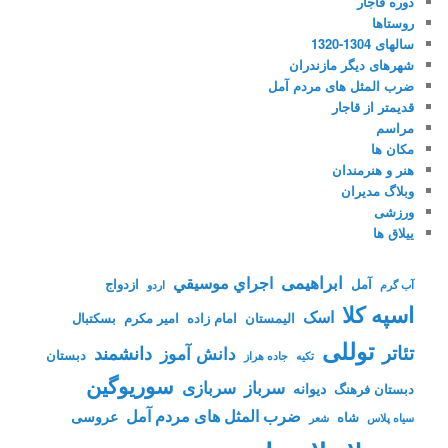
دوره قاجار
روستاها
سالهای 1304-1320
شهرهای دیگر مازندران
ضرب المثل های مردم آمل
قدیمتر از قاجار
مراسم
مکان ها
هنر و هنرمندان
وبلاگ مدیران
ورزشی
ییلاق ها
ابراهیمی
اجراي موسيقي
آمل
ازدواج
آب گرم
اردو
اسپه کلا
اسک
الیمستان
امام زاده
امیر مکرم
بسکتبال
توللی
تئاتر
دانشمند
دانش آموز
دبستان
تکیه
جاده هراز
سوریوگین
سرباز
سربازی
دیوانه
دبستان فرهنگ
ضرب المثل های مردم آمل
عروسی
شاه
سیاه پلاس
شعر