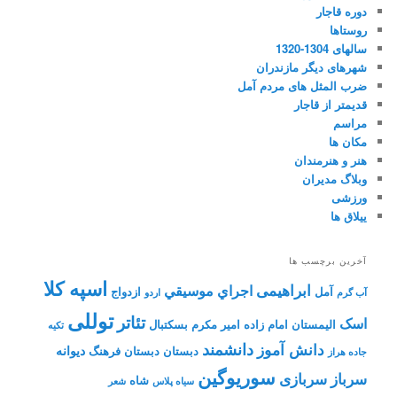
دوره قاجار
روستاها
سالهای 1304-1320
شهرهای دیگر مازندران
ضرب المثل های مردم آمل
قدیمتر از قاجار
مراسم
مکان ها
هنر و هنرمندان
وبلاگ مدیران
ورزشی
ییلاق ها
آخرین برچسب ها
اسپه کلا
ابراهیمی
اجراي موسيقي
آمل
ازدواج
آب گرم
اردو
توللی
تئاتر
اسک
الیمستان
امام زاده
امیر مکرم
بسکتبال
تکیه
دانشمند
دانش آموز
دیوانه
دبستان
دبستان فرهنگ
جاده هراز
سوریوگین
سرباز
سربازی
شاه
سیاه پلاس
شعر