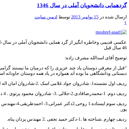
گردهمایی دانشجویان آملی در سال 1346
ارسال شده در
15 نوامبر 2013
توسط
ادمین سایت
۱
عکسی قدیمی وخاطره انگیز از گرد همایی دانشجویان آملی در سال 1346
46 سال قبل
توضیح آقای اسدالله مشرف زاده:
“قبل از معرفی دوستان یاد چند عزیزی را که درمیان ما نیستند گرامی 
دبستانی ودانشگاهی ما بوده اند همواره در یاد همه دوستان جاودانه ا
ردیف اول نشسته1- شادروان جواد غلامی اسک .2-شادروان امان اله اردشیر .3-اسداله مشرف زاده.4-دکترمهندس رضاارجمندی.5-دکترمهندس غلامعلی نجفی.6-حسین نجفی .7ناصرسالار آملی.
ردیف دوم. 1-محمدرضاقادی.2-جلالی .3- شادروان محمود پرتوی . 4 دونفربعدی میهمان ونا شناس.5-به بلندای تاریخ. علی یگانه
پور.
ردیف چهارم .شناخته ها .1-دکتر حمید نجفی .2 مهندس یزدان پناه.