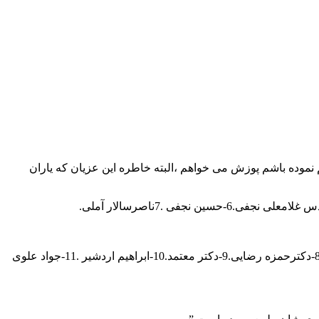
م نموده باشم پوزش می خواهم ،البته خاطره این عزیان که یاران
ردیف سوم ایستاده.1 روحی.2دکتر عمرانی.3- احمدطریقی.4-مهندس حبیب اله هاشمی.5-دکتر کیهانی .6- شادروان یوسف ثانی.7 -دکتر فلاح.8-دکترحمزه رضایی.9-دکتر معتمد.10-ابراهیم اردشیر .11-جواد علوی