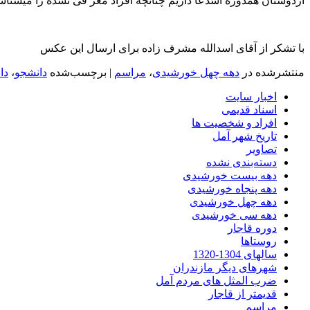
ازدوستان همدوره اسدعا داریم چنانچه افراد معر فی نشده را میشناسن
با تشکر از آقای اسدالله مشرف زاده برای ارسال این عکس
منتشرشده در
دهه چهل خورشیدی
،
مراسم
|
برچسب‌شده
دانشجو
،
دا
اخبار سایت
اسناد قدیمی
افراد و شخصیت ها
تاریخ شهر آمل
تصاویر
دسته‌بندی نشده
دهه بیست خورشیدی
دهه پنجاه خورشیدی
دهه چهل خورشیدی
دهه سی خورشیدی
دوره قاجار
روستاها
سالهای 1304-1320
شهرهای دیگر مازندران
ضرب المثل های مردم آمل
قدیمتر از قاجار
مراسم