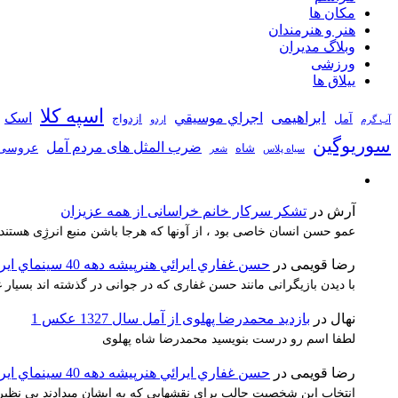
مکان ها
هنر و هنرمندان
وبلاگ مدیران
ورزشی
ییلاق ها
اسپه کلا
ابراهیمی
اجراي موسيقي
اسک
آمل
ازدواج
آب گرم
اردو
سوریوگین
ضرب المثل های مردم آمل
عروسی
شاه
سیاه پلاس
شعر
آرش
در
تشکر سرکار خانم خراسانی از همه عزیزان
عمو حسن انسان خاصی بود ، از آونها که هرجا باشن منبع انرژِی هستند
رضا قویمی
در
حسن غفاري ايرائي هنرپيشه دهه 40 سينماي ايران
با دیدن بازیگرانی مانند حسن غفاری که در جوانی در گذشته اند بسیا
نهال
در
بازدید محمدرضا پهلوی از آمل سال 1327 عکس 1
لطفا اسم رو درست بنویسید محمدرضا شاه پهلوی
رضا قویمی
در
حسن غفاري ايرائي هنرپيشه دهه 40 سينماي ايران
انتخاب ابن شخصیت جالب برای نقشهایی که به ایشان میدادند بی نظیر 