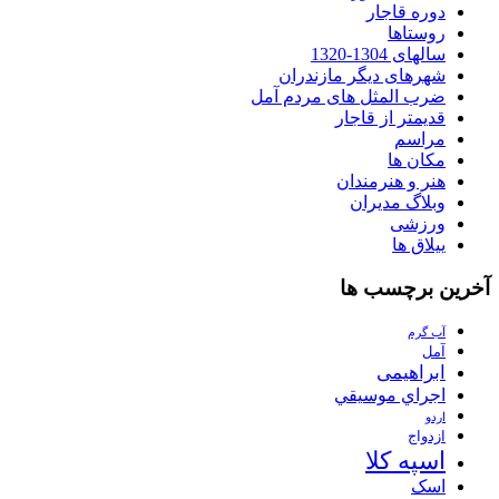
دوره قاجار
روستاها
سالهای 1304-1320
شهرهای دیگر مازندران
ضرب المثل های مردم آمل
قدیمتر از قاجار
مراسم
مکان ها
هنر و هنرمندان
وبلاگ مدیران
ورزشی
ییلاق ها
آخرین برچسب ها
آب گرم
آمل
ابراهیمی
اجراي موسيقي
اردو
ازدواج
اسپه کلا
اسک