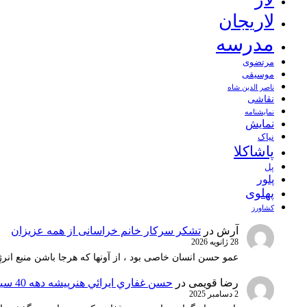
لاریجان
مدرسه
مرتضوی
موسیقی
ناصر الدین شاه
نقاشی
نمايشنامه
نمایش
نیاک
پاشاکلا
پل
پلور
پهلوی
کشاورز
آرش
در
تشکر سرکار خانم خراسانی از همه عزیزان
28 ژانویه 2026
عمو حسن انسان خاصی بود ، از آونها که هرجا باشن منبع انرژ
رضا قویمی
در
حسن غفاري ايرائي هنرپيشه دهه 40 سينماي ايران
2 دسامبر 2025