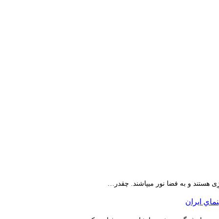
ِی هستند و به فضا نور میپاشند. چقدر…