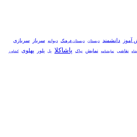
دانشمند
 آموز
سرباز
سربازی
دیوانه
دبستان
دبستان فرهنگ
پاشاکلا
پهلوی
نمایش
پلور
نقاشی
نیاک
پل
شاه
نمايشنامه
کشاورز