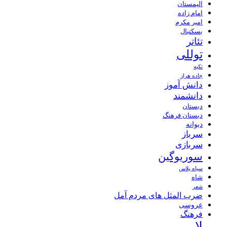
الیمستان
امام زاده
امیر مکرم
بسکتبال
تئاتر
توللی
تکیه
جاده هراز
دانش آموز
دانشمند
دبستان
دبستان فرهنگ
دیوانه
سرباز
سربازی
سوریوگین
سیاه پلاس
شاه
شعر
ضرب المثل های مردم آمل
عروسی
فرهنگ
لار