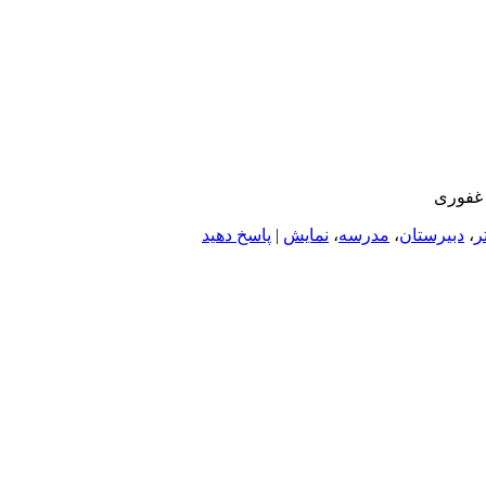
 غفوری
تر
،
دبیرستان
،
مدرسه
،
نمایش
|
پاسخ دهید