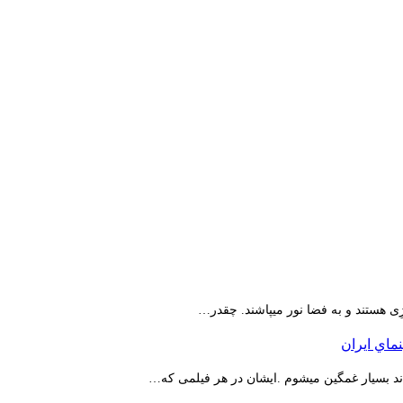
ِی هستند و به فضا نور میپاشند. چقدر…
اند بسیار غمگین میشوم .ایشان در هر فیلمی که…