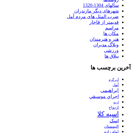
سالهای 1304-1320
شهرهای دیگر مازندران
ضرب المثل های مردم آمل
قدیمتر از قاجار
مراسم
مکان ها
هنر و هنرمندان
وبلاگ مدیران
ورزشی
ییلاق ها
آخرین برچسب ها
آب گرم
آمل
ابراهیمی
اجراي موسيقي
اردو
ازدواج
اسپه کلا
اسک
الیمستان
امام زاده