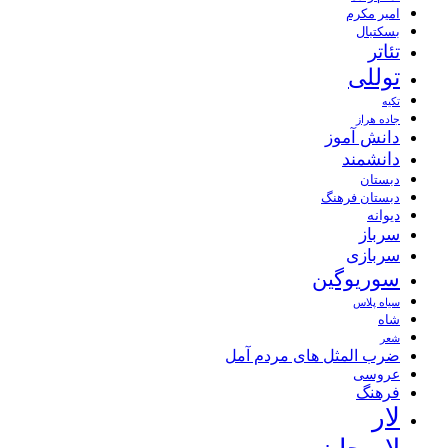
امیر مکرم
بسکتبال
تئاتر
توللی
تکیه
جاده هراز
دانش آموز
دانشمند
دبستان
دبستان فرهنگ
دیوانه
سرباز
سربازی
سوریوگین
سیاه پلاس
شاه
شعر
ضرب المثل های مردم آمل
عروسی
فرهنگ
لار