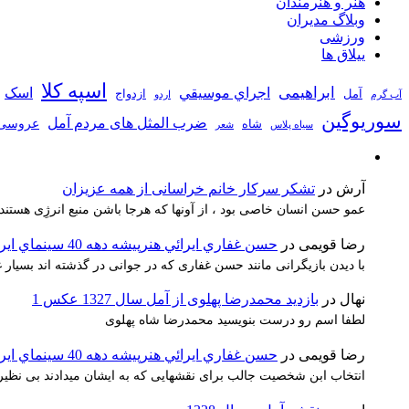
هنر و هنرمندان
وبلاگ مدیران
ورزشی
ییلاق ها
اسپه کلا
ابراهیمی
اجراي موسيقي
اسک
آمل
ازدواج
آب گرم
اردو
سوریوگین
ضرب المثل های مردم آمل
عروسی
شاه
سیاه پلاس
شعر
آرش
در
تشکر سرکار خانم خراسانی از همه عزیزان
عمو حسن انسان خاصی بود ، از آونها که هرجا باشن منبع انرژِی هستند
رضا قویمی
در
حسن غفاري ايرائي هنرپيشه دهه 40 سينماي ايران
با دیدن بازیگرانی مانند حسن غفاری که در جوانی در گذشته اند بسیا
نهال
در
بازدید محمدرضا پهلوی از آمل سال 1327 عکس 1
لطفا اسم رو درست بنویسید محمدرضا شاه پهلوی
رضا قویمی
در
حسن غفاري ايرائي هنرپيشه دهه 40 سينماي ايران
انتخاب ابن شخصیت جالب برای نقشهایی که به ایشان میدادند بی نظیر 