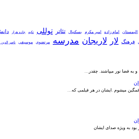
توللی
تئاتر
دانش
الیمستان
امام زاده
امیر مکرم
بسکتبال
تکیه
جاده هراز
مدرسه
لاریجان
لار
فرهنگ
مرتضوی
موسیقی
ناصر الدین 
 و به فضا نور میپاشند. چقدر…
ر غمگین میشوم .ایشان در هر فیلمی که…
بود به ویژه صدای ایشان