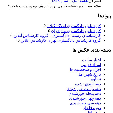
امیر
در
نقشه آمل – سال 1328
سلام وقت بخیر، نقشه قدیمی تر از این هم موجود هست یا خیر؟
پیوندها
کارشناس دادگستری املاک گیلان
0
کارشناس دادگستری مازندران
0
کارشناسان رسمی دادگستری – گروه کارشناس آنلاین
0
گروه کارشناس دادگستری تهران کارشناس آنلاین
0
دسته بندی عکس ها
اخبار سایت
اسناد قدیمی
افراد و شخصیت ها
تاریخ شهر آمل
تصاویر
دسته‌بندی نشده
دهه بیست خورشیدی
دهه پنجاه خورشیدی
دهه چهل خورشیدی
دهه سی خورشیدی
دوره قاجار
روستاها