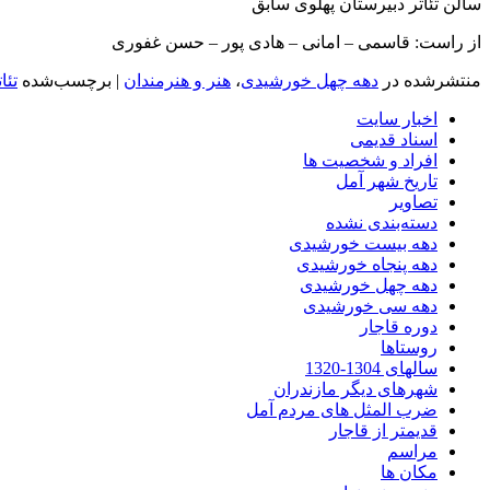
سالن تئاتر دبیرستان پهلوی سابق
از راست: قاسمی – امانی – هادی پور – حسن غفوری
منتشرشده در
دهه چهل خورشیدی
،
هنر و هنرمندان
|
برچسب‌شده
تئا
اخبار سایت
اسناد قدیمی
افراد و شخصیت ها
تاریخ شهر آمل
تصاویر
دسته‌بندی نشده
دهه بیست خورشیدی
دهه پنجاه خورشیدی
دهه چهل خورشیدی
دهه سی خورشیدی
دوره قاجار
روستاها
سالهای 1304-1320
شهرهای دیگر مازندران
ضرب المثل های مردم آمل
قدیمتر از قاجار
مراسم
مکان ها