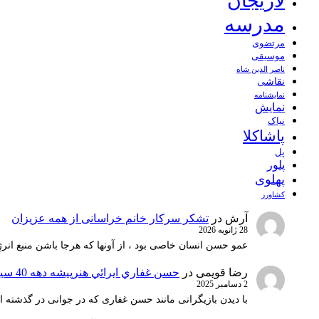
لاریجان
مدرسه
مرتضوی
موسیقی
ناصر الدین شاه
نقاشی
نمايشنامه
نمایش
نیاک
پاشاکلا
پل
پلور
پهلوی
کشاورز
آرش
در
تشکر سرکار خانم خراسانی از همه عزیزان
28 ژانویه 2026
عمو حسن انسان خاصی بود ، از آونها که هرجا باشن منبع انرژ
رضا قویمی
در
حسن غفاري ايرائي هنرپيشه دهه 40 سينماي ايران
2 دسامبر 2025
با دیدن بازیگرانی مانند حسن غفاری که در جوانی در گذشته 