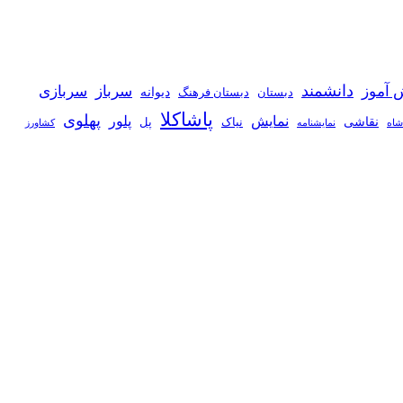
دانشمند
 آموز
سرباز
سربازی
دیوانه
دبستان
دبستان فرهنگ
پاشاکلا
پهلوی
نمایش
پلور
نقاشی
نیاک
پل
شاه
نمايشنامه
کشاورز