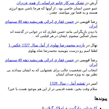
آرش
در
تشکر سرکار خانم خراسانی از همه عزیزان
عمو حسن انسان خاصی بود ، از آونها که هرجا باشن منبع انرژِی
هستند و به فضا نور میپاشند. چقدر…
رضا قویمی
در
حسن غفاري ايرائي هنرپيشه دهه 40 سينماي
ايران
با دیدن بازیگرانی مانند حسن غفاری که در جوانی در گذشته اند
بسیار غمگین میشوم .ایشان در هر فیلمی که…
نهال
در
بازدید محمدرضا پهلوی از آمل سال 1327 عکس 1
لطفا اسم رو درست بنویسید محمدرضا شاه پهلوی
رضا قویمی
در
حسن غفاري ايرائي هنرپيشه دهه 40 سينماي
ايران
انتخاب ابن شخصیت جالب برای نقشهایی که به ایشان میدادند بی
نظیر بود به ویژه صدای ایشان
امیر
در
نقشه آمل – سال 1328
سلام وقت بخیر، نقشه قدیمی تر از این هم موجود هست یا خیر؟
پیوندها
کارشناس دادگستری املاک گیلان
0