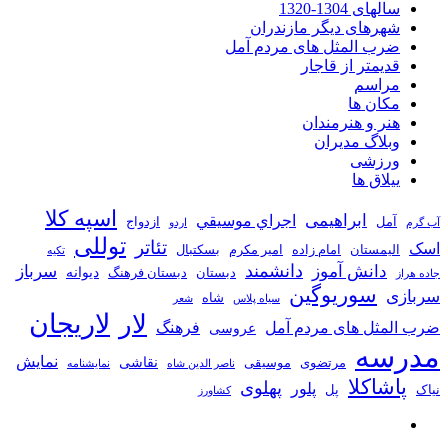
سالهای 1304-1320
شهرهای دیگر مازندران
ضرب المثل های مردم آمل
قدیمتر از قاجار
مراسم
مکان ها
هنر و هنرمندان
وبلاگ مدیران
ورزشی
ییلاق ها
اسپه کلا
ابراهیمی
اجراي موسيقي
آمل
ازدواج
آب گرم
اردو
توللی
تئاتر
اسک
الیمستان
امام زاده
امیر مکرم
بسکتبال
تکیه
دانشمند
دانش آموز
سرباز
دیوانه
دبستان
دبستان فرهنگ
جاده هراز
سوریوگین
سربازی
شاه
سیاه پلاس
شعر
لاریجان
لار
ضرب المثل های مردم آمل
فرهنگ
عروسی
مدرسه
نمایش
نقاشی
مرتضوی
موسیقی
ناصر الدین شاه
نمايشنامه
پاشاکلا
پهلوی
پلور
نیاک
پل
کشاورز