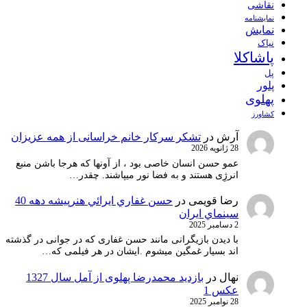
نقاشی
نمايشنامه
نمایش
نیاک
پاشاکلا
پل
پلور
پهلوی
کشاورز
آرش
در
تشکر سرکار خانم خراسانی از همه عزیزان
28 ژانویه 2026
عمو حسن انسان خاصی بود ، از آونها که هرجا باشن منبع
انرژِی هستند و به فضا نور میپاشند. چقدر…
رضا قویمی
در
حسن غفاري ايرائي هنرپيشه دهه 40
سينماي ايران
2 دسامبر 2025
با دیدن بازیگرانی مانند حسن غفاری که در جوانی در گذشته
اند بسیار غمگین میشوم .ایشان در هر فیلمی که…
نهال
در
بازدید محمدرضا پهلوی از آمل سال 1327
عکس 1
28 نوامبر 2025