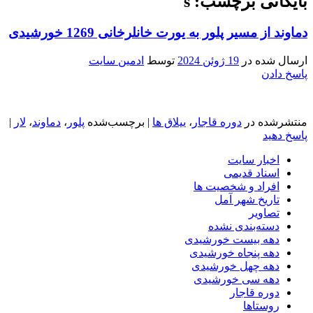
بایگانی برچسب: s
دماوند از مسیر پلور به یورت خانلرخانی 1269 خورشیدی
ارسال شده در
19 ژوئن 2024
توسط
ادمین سایت
پاسخ دادن
منتشرشده در
دوره قاجار
،
ییلاق ها
|
برچسب‌شده
پلور
،
دماوند
،
لار
|
پاسخ دهید
اخبار سایت
اسناد قدیمی
افراد و شخصیت ها
تاریخ شهر آمل
تصاویر
دسته‌بندی نشده
دهه بیست خورشیدی
دهه پنجاه خورشیدی
دهه چهل خورشیدی
دهه سی خورشیدی
دوره قاجار
روستاها