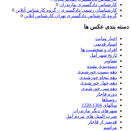
کارشناس دادگستری مازندران
0
کارشناسان رسمی دادگستری – گروه کارشناس آنلاین
0
گروه کارشناس دادگستری تهران کارشناس آنلاین
0
دسته بندی عکس ها
اخبار سایت
اسناد قدیمی
افراد و شخصیت ها
تاریخ شهر آمل
تصاویر
دسته‌بندی نشده
دهه بیست خورشیدی
دهه پنجاه خورشیدی
دهه چهل خورشیدی
دهه سی خورشیدی
دوره قاجار
روستاها
سالهای 1304-1320
شهرهای دیگر مازندران
ضرب المثل های مردم آمل
قدیمتر از قاجار
مراسم