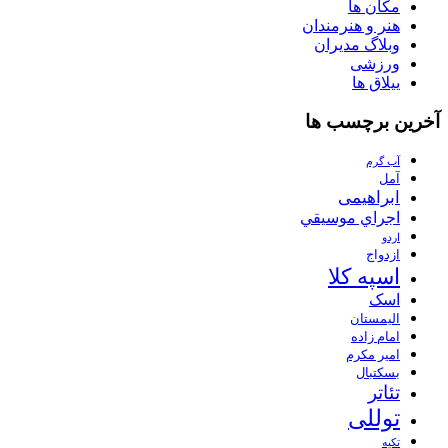
مکان ها
هنر و هنرمندان
وبلاگ مدیران
ورزشی
ییلاق ها
آخرین برچسب ها
آب گرم
آمل
ابراهیمی
اجراي موسيقي
اردو
ازدواج
اسپه کلا
اسک
الیمستان
امام زاده
امیر مکرم
بسکتبال
تئاتر
توللی
تکیه