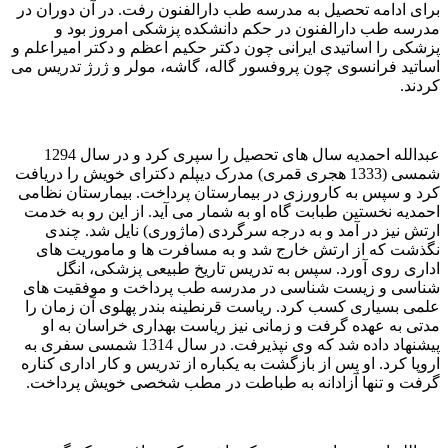
برای ادامه تحصیل به مدرسه طب دارالفنون رفت. در آن دوران در
مدرسه طب دارالفنون در حکم دانشکده پزشکی امروز بود و
پزشکی را اساتیدی ایرانی چون دکتر حکیم اعظم و دکتر امیراعلم و
اساتید فرانسوی چون پروفسور گاله، گاشه، مولر و ژرژ تدریس می
کردند.
عبدالله احمدیه سال های تحصیل را سپری کرد و در سال 1294
شمسی (1333 هجری قمری) مدرک دیپلم دکترای خویش را دریافت
کرد و سپس به کارورزی در بیمارستان پرداخت. بیمارستان نظامی
احمدیه نخستین طبابت گاه او به شمار می آید. از این رو به خدمت
ارتش نیز در آمد و به درجه سرگردی (ماژوری) نایل شد. چندی
نگذشت که از ارتش خارج شد و به مسافرت ها و ماموریت های
اداری روی آورد. سپس به تدریس تاریخ طبیعی پزشکی، انگل
شناسی و زیست شناسی در مدرسه طب پرداخت و موفقیت های
علمی بسیاری کسب کرد. ریاست قرنطینه بندر پهلوی آن زمان را
مدتی به عهده گرفت و زمانی نیز ریاست بهداری خراسان به او
پیشنهاد داده شد که وی نپذیرفت. در سال 1314 شمسی سفری به
اروپا کرد. او پس از بازگشت به یکباره از تدریس و کار اداری کناره
گرفت و تنها آزادانه به طباطت در مطب شخصی خویش پرداخت.