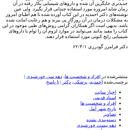
جديدترى جايگزين آن شده و داروهاى شيميايى بكار رفته در آن
زمان شايد امروزه مورد استفاده چندانى قرار نگيرد. ولى عين
نوشته‌هاى دكتر احمديه در اين كتاب آورده شده تا هم اطباى امروز
به مشكلات درمان در آن روزگار پى ببرند و هم رعايت امانت شده
باشد. بديهى است اگر همكاران گرامى روش‌هاى طبى موجود در اين
كتاب را مفيد بدانند مى‌توانند در موارد لزوم آن را توام با داروهاى
شيميايى رايج كنونى مورد استفاده قرار دهند.
دكتر فرامرز گودرزى ١ / ۴ / ۶٢
منتشرشده در
افراد و شخصیت ها
،
دهه سی خورشیدی
|
برچسب‌شده
احمدیه
،
پزشکی
،
دکتر
|
۱
پاسخ
اخبار سایت
اسناد قدیمی
افراد و شخصیت ها
تاریخ شهر آمل
تصاویر
دسته‌بندی نشده
دهه بیست خورشیدی