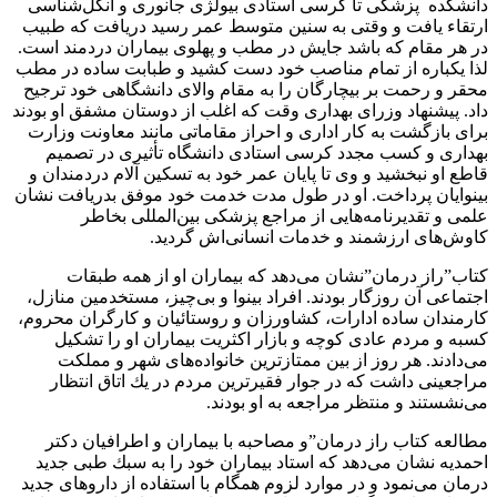
دانشكده پزشكى تا كرسى استادى بيولژى جانورى و انگل‌شناسى
ارتقاء يافت و وقتى به سنين متوسط عمر رسيد دريافت كه طبيب
در هر مقام كه باشد جايش در مطب و پهلوى بيماران دردمند است.
لذا يكباره از تمام مناصب خود دست كشيد و طبابت ساده در مطب
محقر و رحمت بر بيچارگان را به مقام والاى دانشگاهى خود ترجيح
داد. پيشنهاد وزراى بهدارى وقت كه اغلب از دوستان مشفق او بودند
براى بازگشت به كار ادارى و احراز مقاماتى مانند معاونت وزارت
بهدارى و كسب مجدد كرسى استادى دانشگاه تأثيرى در تصميم
قاطع او نبخشيد و وى تا پايان عمر خود به تسكين آلام دردمندان و
بينوايان پرداخت. او در طول مدت خدمت خود موفق بدريافت نشان
علمى و تقديرنامه‌هايى از مراجع پزشكى بين‌المللى بخاطر
كاوش‌هاى ارزشمند و خدمات انسانى‌اش گرديد.
كتاب”راز درمان”نشان مى‌دهد كه بيماران او از همه طبقات
اجتماعى آن روزگار بودند. افراد بينوا و بى‌چيز، مستخدمين منازل،
كارمندان ساده ادارات، كشاورزان و روستائيان و كارگران محروم،
كسبه و مردم عادى كوچه و بازار اكثريت بيماران او را تشكيل
مى‌دادند. هر روز از بين ممتازترين خانواده‌هاى شهر و مملكت
مراجعينى داشت كه در جوار فقيرترين مردم در يك اتاق انتظار
مى‌نشستند و منتظر مراجعه به او بودند.
مطالعه كتاب راز درمان”و مصاحبه با بيماران و اطرافيان دكتر
احمديه نشان مى‌دهد كه استاد بيماران خود را به سبك طبى جديد
درمان مى‌نمود و در موارد لزوم همگام با استفاده از داروهاى جديد