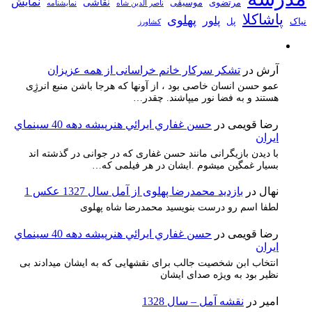
نمایش
نقاشی
مرتضوی
موسیقی
ناصر الدین شاه
نمايشنامه
پاشاکلا
پهلوی
پلور
نیاک
پل
کشاورز
آرش
در
تشکر سرکار خانم خراسانی از همه عزیزان
عمو حسن انسان خاصی بود ، از آونها که هرجا باشن منبع انرژِی
هستند و به فضا نور میپاشند. چقدر…
رضا قویمی
در
حسن غفاري ايرائي هنرپيشه دهه 40 سينماي
ايران
با دیدن بازیگرانی مانند حسن غفاری که در جوانی در گذشته اند
بسیار غمگین میشوم .ایشان در هر فیلمی که…
نهال
در
بازدید محمدرضا پهلوی از آمل سال 1327 عکس 1
لطفا اسم رو درست بنویسید محمدرضا شاه پهلوی
رضا قویمی
در
حسن غفاري ايرائي هنرپيشه دهه 40 سينماي
ايران
انتخاب ابن شخصیت جالب برای نقشهایی که به ایشان میدادند بی
نظیر بود به ویژه صدای ایشان
امیر
در
نقشه آمل – سال 1328