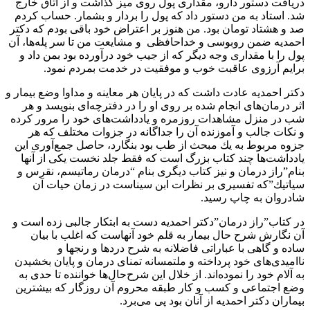
دريافت دستور دارو، مقدارى پول روى ميز گذاشت و از اتاق خارج
شد. استاد به من دستور داد كه پول را بردار و بشمار. حساب كردم
صد و هشتاد تومان بود. من هنوز بر اعتراض خود باقى بودم كه دكتر
احمديه ضمن روبوسى و خداحافظى و مشايعت من تا سر پله‌ها، آن
پول را با مقدارى وجه ديگر كه از جيب خود درآورده بود بمن داد و
برايم آرزوى عاقبت خوب و موفقيت در خدمت بمردم نمود.
دكتر احمديه عادت داشت كه در پايان هر معاينه و مداوا وضع بيمار و
اثر درمان‌هاى انجام شده بر روى او را در دفترچه‌اى بنويسد و هر
شب در منزل مشاهدات روزمره و يادداشت‌هاى خود را مرور كرده
و نكات جالب و آموزنده آن را جداگانه در جزوات مختلف كه هر
جزوه مربوط به يك مبحث از طب بود بنگارد، حاصل جمع‌آورى اين
يادداشت‌ها چند كتاب بزرگ است كه فقط جلد نخست يكى از آنها
بنام”راز درمان و نيز كتاب ديگرى بنام “درمان رماتيسم، نقرس و
سياتيك”كه تفسيرى بر نظرات ابن سيناست در زمان حيات آن
شادروان به چاپ رسيد.
در كتاب”راز درمان”دكتر احمديه دست به ابتكار جالبى زده است و
آن نگارش شرح حال بيمار به قلم خود آنهاست كه اغلب با بيان
ساده و گاهى با عباراتى فاضلانه به شرح دردها و رنجها و
نااميدى‌هاى خود پرداخته و ملتمسانه تمناى درمان و پايان بخشيدن
به آلام خود را نموده‌اند. از خلال اين شرح‌حال‌ها خواننده تا حدى به
وضع اجتماعى و كسب و كار طبقه محروم آن روزگار كه بيشترين
بيماران دكتر احمديه از آنان بود پى مى‌برد.