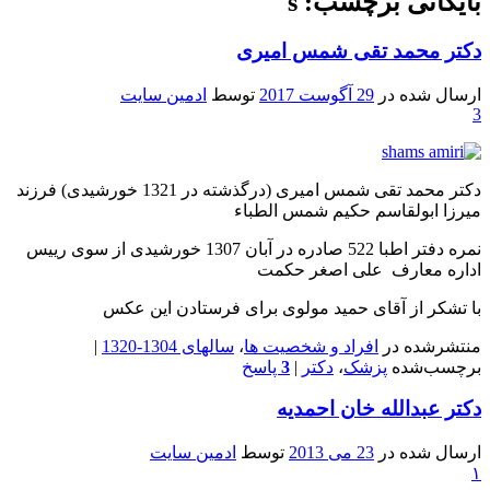
بایگانی برچسب: s
دکتر محمد تقی شمس امیری
ارسال شده در
29 آگوست 2017
توسط
ادمین سایت
3
دکتر محمد تقی شمس امیری (درگذشته در 1321 خورشیدی) فرزند
میرزا ابولقاسم حکیم شمس الطباء
نمره دفتر اطبا 522 صادره در آبان 1307 خورشیدی از سوی رییس
اداره معارف علی اصغر حکمت
با تشکر از آقای حمید مولوی برای فرستادن این عکس
منتشرشده در
افراد و شخصیت ها
،
سالهای 1304-1320
|
برچسب‌شده
پزشک
،
دکتر
|
3
پاسخ
دکتر عبدالله خان احمدیه
ارسال شده در
23 می 2013
توسط
ادمین سایت
۱