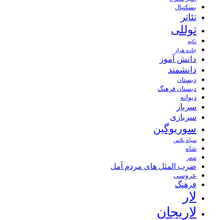
بسکتبال
تئاتر
توللی
تکیه
جاده هراز
دانش آموز
دانشمند
دبستان
دبستان فرهنگ
دیوانه
سرباز
سربازی
سوریوگین
سیاه پلاس
شاه
شعر
ضرب المثل های مردم آمل
عروسی
فرهنگ
لار
لاریجان