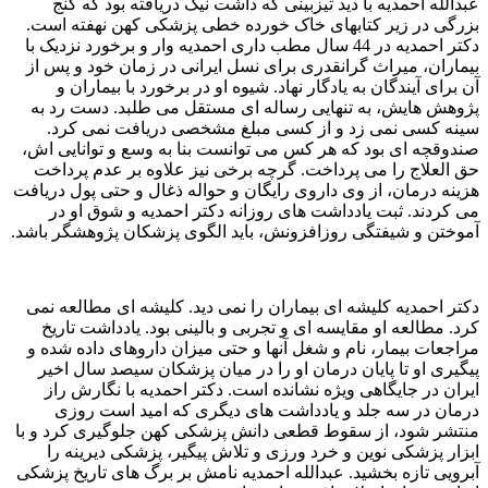
عبدالله احمدیه با دید تیزبینی که داشت نیک دریافته بود که گنج
بزرگی در زیر کتابهای خاک خورده خطی پزشکی کهن نهفته است.
دکتر احمدیه در 44 سال مطب داری احمدیه وار و برخورد نزدیک با
بیماران، میراث گرانقدری برای نسل ایرانی در زمان خود و پس از
آن برای آیندگان به یادگار نهاد. شیوه او در برخورد با بیماران و
پژوهش هایش، به تنهایی رساله ای مستقل می طلبد. دست رد به
سینه کسی نمی زد و از کسی مبلغ مشخصی دریافت نمی کرد.
صندوقچه ای بود که هر کس می توانست بنا به وسع و توانایی اش،
حق العلاج را می پرداخت. گرچه برخی نیز علاوه بر عدم پرداخت
هزینه درمان، از وی داروی رایگان و حواله ذغال و حتی پول دریافت
می کردند. ثبت یادداشت های روزانه دکتر احمدیه و شوق او در
آموختن و شیفتگی روزافزونش، باید الگوی پزشکان پژوهشگر باشد.
دکتر احمدیه کلیشه ای بیماران را نمی دید. کلیشه ای مطالعه نمی
کرد. مطالعه او مقایسه ای و تجربی و بالینی بود. یادداشت تاریخ
مراجعات بیمار، نام و شغل آنها و حتی میزان داروهای داده شده و
پیگیری او تا پایان درمان او را در میان پزشکان سیصد سال اخیر
ایران در جایگاهی ویژه نشانده است. دکتر احمدیه با نگارش راز
درمان در سه جلد و یادداشت های دیگری که امید است روزی
منتشر شود، از سقوط قطعی دانش پزشکی کهن جلوگیری کرد و با
ابزار پزشکی نوین و خرد ورزی و تلاش پیگیر، پزشکی دیرینه را
آبرویی تازه بخشید. عبدالله احمدیه نامش بر برگ های تاریخ پزشکی