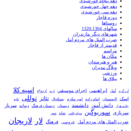
دهه پنجاه خورشیدی
دهه چهل خورشیدی
دهه سی خورشیدی
دوره قاجار
روستاها
سالهای 1304-1320
شهرهای دیگر مازندران
ضرب المثل های مردم آمل
قدیمتر از قاجار
مراسم
مکان ها
هنر و هنرمندان
وبلاگ مدیران
ورزشی
ییلاق ها
اسپه کلا
ابراهیمی
اجراي موسيقي
آمل
ازدواج
آب گرم
اردو
توللی
تئاتر
اسک
الیمستان
امام زاده
امیر مکرم
بسکتبال
تکیه
دانشمند
دانش آموز
سرباز
دیوانه
دبستان
دبستان فرهنگ
جاده هراز
سوریوگین
سربازی
شاه
سیاه پلاس
شعر
لاریجان
لار
ضرب المثل های مردم آمل
فرهنگ
عروسی
مدرسه