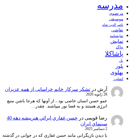
مدرسه
مرتضوی
موسیقی
ناصر الدین شاه
نقاشی
نمايشنامه
نمایش
نیاک
پاشاکلا
پل
پلور
پهلوی
کشاورز
آرش
در
تشکر سرکار خانم خراسانی از همه عزیزان
28 ژانویه 2026
عمو حسن انسان خاصی بود ، از آونها که هرجا باشن منبع
انرژِی هستند و به فضا نور میپاشند. چقدر…
رضا قویمی
در
حسن غفاري ايرائي هنرپيشه دهه 40
سينماي ايران
2 دسامبر 2025
با دیدن بازیگرانی مانند حسن غفاری که در جوانی در گذشته