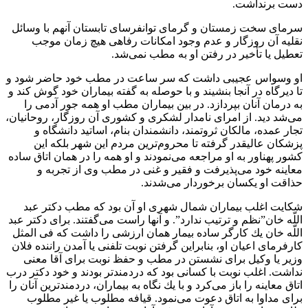
دست برنداشت.
سرماى سخت زمستان و گرماى توانفرساى تابستان آنهم با وسائل
نقليه آن روزگار و عدم وجود امكانات رفاهى هيچ زمان موجب
تعطيل يا تأخير در رفتن او به مطب نمى‌شد.
او وسواس عجيبى داشت كه سر ساعت در مطب خود حاضر شود و
تا ديرگاه در آنجا بنشيند و با حوصله به گفته بيماران خود گوش كند و
به درمان آنان بپردازد. در بين بيماران مطب او همه جور آدمى را
مى‌شد ديد. از امراى نامدار لشكرى و كشورى آن روزگار، روحانيان،
تجار عمده، مالكان ثروتمند، دانشمندان بنام، اساتيد دانشگاه و
پزشكان عاليقدر گرفته تا محروم‌ترين مردم اين شهر بلكه اين
كشور پهناور به او مراجعه مى‌نمودند و او همه را در همان اتاق ساده
معاينه خود مى‌پذيرفت و فقير و غنى در مطب وى از تجربه و
حذاقت او يكسان برخوردار مى‌شدند.
شكايت اغلب بيماران شمال شهرى او آن بود كه مطب دكتر عبد
اللّه خان”نظم و ترتيب ندارد”. و آنها راست مى‌گفتند. براى دكتر عبد
اللّه خان يك كارگر ساده بيمار همان ارزشى را داشت كه فى المثل
كارفرماى اعيان او، بنابراين گرفتن نوبت تلفنى يا آمدن راننده فلان
وزير يا وكيل براى نشستن در مطب و حفظ نوبت براى آقا معنى
نداشت. اغلب نوبت با كسانى بود كه دردمندتر بودند و خود دكتر درب
اتاق معاينه را باز مى‌كرد و با يك نگاه به بيماران، دردمندترين آنان را
براى مداوا به اتاق دعوت مى‌نمود. قيافه مطلوب يا غير مطلوب