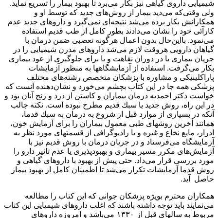
شيميايى داروى گياهى نيز بكار مى‌برد تا بهبود بيمار را تسريع نمايد.
ولى وقتى‌كه مى‌ديد بيمار از روش‌هاى جديد كه توسط او و
همكارانش بكار برده مى‌شد نتيجه‌اى نمى‌گيرد و داروهاى جديد عدم
كارآئى خود را نشان مى‌دادند بطور كامل از طب قديم استفاده
مى‌نمود. بااين‌حال بدون اعمال هرگونه تعصبى ضمن درمان با
گياهان دارويى هروقت لازم مى‌شد داروهاى مدرن شيميايى را در
جريان بيمارى يا در دوران نقاهت و يا براى جلوگيرى از عود بيمارى
بكار مى‌گرفت. استفاده از آزمايشگاهها به منظور آزمايشات
پاراكلينيكى و مشاوره با پزشكان متخصص رشته‌هاى مختلف
پزشكى همه جا در اين كتاب بچشم مى‌خورد و نشان‌دهنده آنست كه
خواست دكتر احمديه درمان بيماران و كاستن از درد و رنج آنان بود و
در اين راه، روش جديد يا سبك قديم مطرح نبوده است. نكته جالب
آنكه در بسيارى از موارد قبل از شروع به درمان به سبك قدما،
همانند آخرين روشهاى طبى معمول بيماران را براى آزمايش خون،
ادرار، مايع نخاع و غيره و يا راديوگرافى از قسمتهاى مورد نظر به
آزمايشگاه مى‌فرستاد و در جريان درمان با روش قديم نيز با
آزمايش‌هاى مكرر مسير بيمارى و بهبودپذيرى يا عدم تاثير دارو را
مورد بررسى قرار مى‌داد. حتى پيش از بهبود با داروهاى گياهى و
روش قدما آزمايشات تكرار مى‌شد تا اطمينان كامل از بهبود بيمار
حاصل آيد.
همكاران محترم بويژه پزشكان جوانى كه اين كتاب را مطالعه
مى‌نمايند بايد توجه داشته باشند كه اغلب داروهاى شيميايى اين كتاب
مربوط به سالهاى قبل از ١٣٣٠ مى‌باشد و امروزه داروهاى