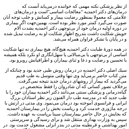
از نظر پزشكى نكته مهمى كه خواننده درمى‌يابد آنست كه
درمان‌هاى دكتر احمديه “معالجات اساسى”است و درمان‌هاى
علامتى كه معمولا بمنظور رضايت بيمار و كسانش و جلب توجه آنان
صورت مى‌گيرد كمتر مورد نظر بوده است. بهمين‌جهت اگر بيمارى
در دوره اوليه درمان خود از بى‌توجهى دكتر احمديه بشدت آلام
خويش شكايت داشت بتدريج اظهار شكايت او به رضايت تبديل شده
و در پايان با تشكر فراوان همراه مى‌شد.
در همه دورۀ طبابت دكتر احمديه هيچ‌گاه، هيچ بيمارى نه تنها شكايت
اساسى از بى‌توجهى يا بى‌مبالاتى يا سهل‌انگارى او نكرد بلكه هميشه
با تحسين و رضايت و دعا و ثناى بيماران و اطرافيانش روبرو بود.
سبك اصلى دكتر احمديه در درمان روش طبى جديد بود و چنانكه از
متن كتاب حاضر برمى‌آيد وى تنها وقتى متوسل به طب قديم
مى‌گرديد كه بيمار از روشهاى درمان جديد نتيجه نمى‌گرفت.
برخلاف تصور كسانى كه آن شادروان را فقط متخصص در
گياه‌درمانى و پزشكى سنتى مى‌دانند دكتر احمديه بيماران خود را با
طب جديد كه در مدرسه طب دار الفنون زير نظر استادان بزرگ
ايرانى و فرانسوى آموخته بود درمان مى‌نمود. وى مدتى در ارتش با
درجه ماژورى خدمت كرد و رياست بخش را در بيمارستان احمديه
كه بجايش در حال حاضر بيمارستان سينا برپاست به عهده داشت.
سپس به وزارت بهدارى منتقل شد و براى رسيدگى و سرپرستى
امور بهداشتى و قرنطينه مدتى در بندر انزلى مشغول خدمت بود. در