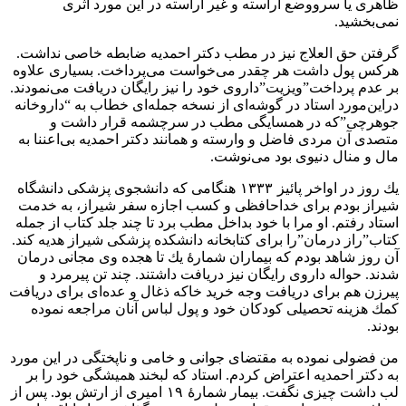
ظاهرى يا سرووضع آراسته و غير آراسته در اين مورد اثرى
نمى‌بخشيد.
گرفتن حق العلاج نيز در مطب دكتر احمديه ضابطه خاصى نداشت.
هركس پول داشت هر چقدر مى‌خواست مى‌پرداخت. بسيارى علاوه
بر عدم پرداخت”ويزيت”داروى خود را نيز رايگان دريافت مى‌نمودند.
دراين‌مورد استاد در گوشه‌اى از نسخه جمله‌اى خطاب به “داروخانه
جوهرچى”كه در همسايگى مطب در سرچشمه قرار داشت و
متصدى آن مردى فاضل و وارسته و همانند دكتر احمديه بى‌اعننا به
مال و منال دنيوى بود مى‌نوشت.
يك روز در اواخر پائيز ١٣٣٣ هنگامى كه دانشجوى پزشكى دانشگاه
شيراز بودم براى خداحافظى و كسب اجازه سفر شيراز، به خدمت
استاد رفتم. او مرا با خود بداخل مطب برد تا چند جلد كتاب از جمله
كتاب”راز درمان”را براى كتابخانه دانشكده پزشكى شيراز هديه كند.
آن روز شاهد بودم كه بيماران شمارۀ يك تا هجده وى مجانى درمان
شدند. حواله داروى رايگان نيز دريافت داشتند. چند تن پيرمرد و
پيرزن هم براى دريافت وجه خريد خاكه ذغال و عده‌اى براى دريافت
كمك هزينه تحصيلى كودكان خود و پول لباس آنان مراجعه نموده
بودند.
من فضولى نموده به مقتضاى جوانى و خامى و ناپختگى در اين مورد
به دكتر احمديه اعتراض كردم. استاد كه لبخند هميشگى خود را بر
لب داشت چيزى نگفت. بيمار شمارۀ ١٩ اميرى از ارتش بود. پس از