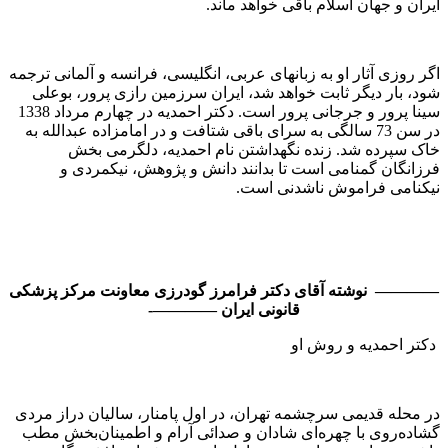
ایران و جهان اسلام باقی خواهد ماند.
اگر روزی آثار او به زبانهای عربی، انگلیسی، فرانسه و آلمانی ترجمه
شود، بار دیگر ثابت خواهد شد، ایران سرزمین رازی پرور، بوعلی
سینا پرور و جرجانی پرور است. دکتر احمدیه در چهارم مرداد 1338
در سن 73 سالگی به سرای باقی شتافت و در امامزاده عبدالله به
خاک سپرده شد. زنده نگهداشتن نام احمدیه، دلگرمی بخش
فرزانگان گمنامی است تا بدانند دانش و پژوهش، نیکمردی و
نیکنامی فراموش ناشدنی است.
———— نوشته آقاى دكتر فرامرز گودرزى معاونت مركز پزشكى
قانونى ايران ————-
دكتر احمديه و روش او
در محله قديمى سرچشمه تهران، در اول پامنار، ساليان دراز مردى
گشاده‌روى با چهره‌اى شادان و صدائى آرام و اطمينان‌بخش مطب