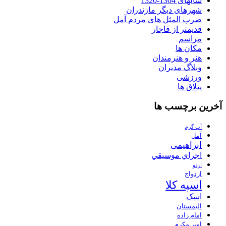
سالهای 1304-1320
شهرهای دیگر مازندران
ضرب المثل های مردم آمل
قدیمتر از قاجار
مراسم
مکان ها
هنر و هنرمندان
وبلاگ مدیران
ورزشی
ییلاق ها
آخرین برچسب ها
آب گرم
آمل
ابراهیمی
اجراي موسيقي
اردو
ازدواج
اسپه کلا
اسک
الیمستان
امام زاده
امیر مکرم