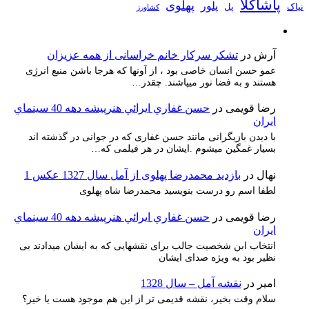
پاشاکلا
پهلوی
پلور
نیاک
پل
کشاورز
آرش
در
تشکر سرکار خانم خراسانی از همه عزیزان
عمو حسن انسان خاصی بود ، از آونها که هرجا باشن منبع انرژِی
هستند و به فضا نور میپاشند. چقدر…
رضا قویمی
در
حسن غفاري ايرائي هنرپيشه دهه 40 سينماي
ايران
با دیدن بازیگرانی مانند حسن غفاری که در جوانی در گذشته اند
بسیار غمگین میشوم .ایشان در هر فیلمی که…
نهال
در
بازدید محمدرضا پهلوی از آمل سال 1327 عکس 1
لطفا اسم رو درست بنویسید محمدرضا شاه پهلوی
رضا قویمی
در
حسن غفاري ايرائي هنرپيشه دهه 40 سينماي
ايران
انتخاب ابن شخصیت جالب برای نقشهایی که به ایشان میدادند بی
نظیر بود به ویژه صدای ایشان
امیر
در
نقشه آمل – سال 1328
سلام وقت بخیر، نقشه قدیمی تر از این هم موجود هست یا خیر؟