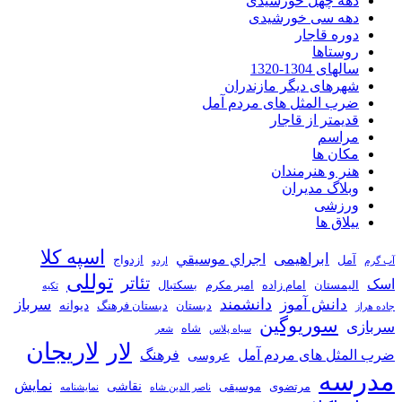
دهه چهل خورشیدی
دهه سی خورشیدی
دوره قاجار
روستاها
سالهای 1304-1320
شهرهای دیگر مازندران
ضرب المثل های مردم آمل
قدیمتر از قاجار
مراسم
مکان ها
هنر و هنرمندان
وبلاگ مدیران
ورزشی
ییلاق ها
اسپه کلا
ابراهیمی
اجراي موسيقي
آمل
ازدواج
آب گرم
اردو
توللی
تئاتر
اسک
الیمستان
امام زاده
امیر مکرم
بسکتبال
تکیه
دانشمند
دانش آموز
سرباز
دیوانه
دبستان
دبستان فرهنگ
جاده هراز
سوریوگین
سربازی
شاه
سیاه پلاس
شعر
لاریجان
لار
ضرب المثل های مردم آمل
فرهنگ
عروسی
مدرسه
نمایش
نقاشی
مرتضوی
موسیقی
ناصر الدین شاه
نمايشنامه