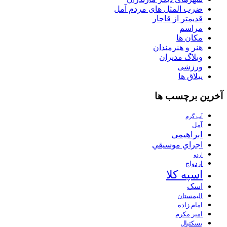
ضرب المثل های مردم آمل
قدیمتر از قاجار
مراسم
مکان ها
هنر و هنرمندان
وبلاگ مدیران
ورزشی
ییلاق ها
آخرین برچسب ها
آب گرم
آمل
ابراهیمی
اجراي موسيقي
اردو
ازدواج
اسپه کلا
اسک
الیمستان
امام زاده
امیر مکرم
بسکتبال