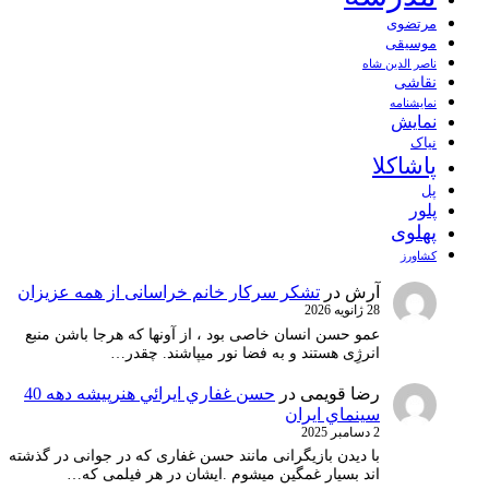
مرتضوی
موسیقی
ناصر الدین شاه
نقاشی
نمايشنامه
نمایش
نیاک
پاشاکلا
پل
پلور
پهلوی
کشاورز
آرش
در
تشکر سرکار خانم خراسانی از همه عزیزان
28 ژانویه 2026
عمو حسن انسان خاصی بود ، از آونها که هرجا باشن منبع
انرژِی هستند و به فضا نور میپاشند. چقدر…
رضا قویمی
در
حسن غفاري ايرائي هنرپيشه دهه 40
سينماي ايران
2 دسامبر 2025
با دیدن بازیگرانی مانند حسن غفاری که در جوانی در گذشته
اند بسیار غمگین میشوم .ایشان در هر فیلمی که…