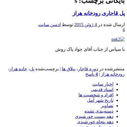
بایگانی برچسب: s
پل قاجاری رودخانه هراز
ارسال شده در
4 ژوئن 2015
توسط
ادمین سایت
4
با سپاس از جناب آقای جواد پاک روش
منتشرشده در
دوره قاجار
،
ییلاق ها
|
برچسب‌شده
پل
،
جاده هراز
،
رودخانه هراز
|
4
پاسخ
اخبار سایت
اسناد قدیمی
افراد و شخصیت ها
تاریخ شهر آمل
تصاویر
دسته‌بندی نشده
دهه بیست خورشیدی
دهه پنجاه خورشیدی