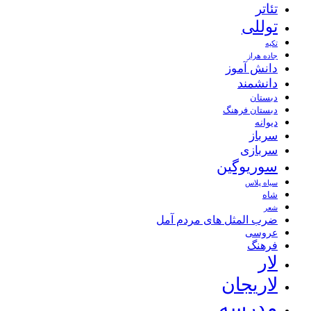
تئاتر
توللی
تکیه
جاده هراز
دانش آموز
دانشمند
دبستان
دبستان فرهنگ
دیوانه
سرباز
سربازی
سوریوگین
سیاه پلاس
شاه
شعر
ضرب المثل های مردم آمل
عروسی
فرهنگ
لار
لاریجان
مدرسه