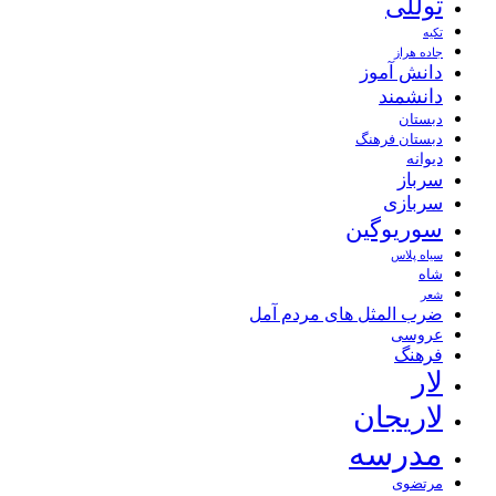
توللی
تکیه
جاده هراز
دانش آموز
دانشمند
دبستان
دبستان فرهنگ
دیوانه
سرباز
سربازی
سوریوگین
سیاه پلاس
شاه
شعر
ضرب المثل های مردم آمل
عروسی
فرهنگ
لار
لاریجان
مدرسه
مرتضوی