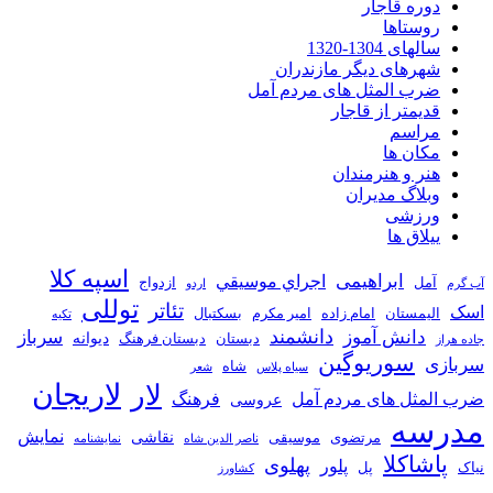
دوره قاجار
روستاها
سالهای 1304-1320
شهرهای دیگر مازندران
ضرب المثل های مردم آمل
قدیمتر از قاجار
مراسم
مکان ها
هنر و هنرمندان
وبلاگ مدیران
ورزشی
ییلاق ها
اسپه کلا
ابراهیمی
اجراي موسيقي
آمل
ازدواج
آب گرم
اردو
توللی
تئاتر
اسک
الیمستان
امام زاده
امیر مکرم
بسکتبال
تکیه
دانشمند
دانش آموز
سرباز
دیوانه
دبستان
دبستان فرهنگ
جاده هراز
سوریوگین
سربازی
شاه
سیاه پلاس
شعر
لاریجان
لار
ضرب المثل های مردم آمل
فرهنگ
عروسی
مدرسه
نمایش
نقاشی
مرتضوی
موسیقی
ناصر الدین شاه
نمايشنامه
پاشاکلا
پهلوی
پلور
نیاک
پل
کشاورز