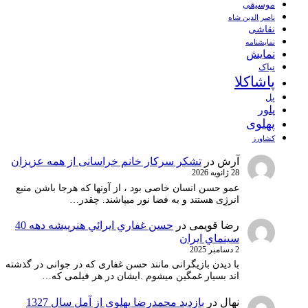
موسیقی
ناصر الدین شاه
نقاشی
نمايشنامه
نمایش
نیاک
پاشاکلا
پل
پلور
پهلوی
کشاورز
آرش
در
تشکر سرکار خانم خراسانی از همه عزیزان
28 ژانویه 2026
عمو حسن انسان خاصی بود ، از آونها که هرجا باشن منبع
انرژِی هستند و به فضا نور میپاشند. چقدر…
رضا قویمی
در
حسن غفاري ايرائي هنرپيشه دهه 40
سينماي ايران
2 دسامبر 2025
با دیدن بازیگرانی مانند حسن غفاری که در جوانی در گذشته
اند بسیار غمگین میشوم .ایشان در هر فیلمی که…
نهال
در
بازدید محمدرضا پهلوی از آمل سال 1327