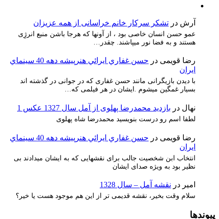
آرش
در
تشکر سرکار خانم خراسانی از همه عزیزان
عمو حسن انسان خاصی بود ، از آونها که هرجا باشن منبع انرژِی
هستند و به فضا نور میپاشند. چقدر…
رضا قویمی
در
حسن غفاري ايرائي هنرپيشه دهه 40 سينماي
ايران
با دیدن بازیگرانی مانند حسن غفاری که در جوانی در گذشته اند
بسیار غمگین میشوم .ایشان در هر فیلمی که…
نهال
در
بازدید محمدرضا پهلوی از آمل سال 1327 عکس 1
لطفا اسم رو درست بنویسید محمدرضا شاه پهلوی
رضا قویمی
در
حسن غفاري ايرائي هنرپيشه دهه 40 سينماي
ايران
انتخاب ابن شخصیت جالب برای نقشهایی که به ایشان میدادند بی
نظیر بود به ویژه صدای ایشان
امیر
در
نقشه آمل – سال 1328
سلام وقت بخیر، نقشه قدیمی تر از این هم موجود هست یا خیر؟
پیوندها