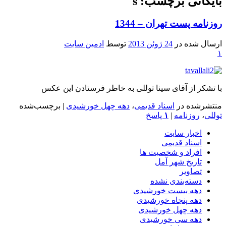
بایگانی برچسب: s
روزنامه پست تهران – 1344
ارسال شده در
24 ژوئن 2013
توسط
ادمین سایت
۱
با تشکر از آقای سینا توللی به خاطر فرستادن این عکس
منتشرشده در
اسناد قدیمی
،
دهه چهل خورشیدی
|
برچسب‌شده
توللی
،
روزنامه
|
۱
پاسخ
اخبار سایت
اسناد قدیمی
افراد و شخصیت ها
تاریخ شهر آمل
تصاویر
دسته‌بندی نشده
دهه بیست خورشیدی
دهه پنجاه خورشیدی
دهه چهل خورشیدی
دهه سی خورشیدی