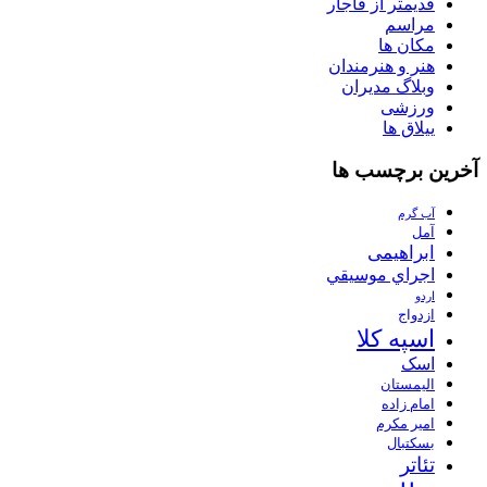
قدیمتر از قاجار
مراسم
مکان ها
هنر و هنرمندان
وبلاگ مدیران
ورزشی
ییلاق ها
آخرین برچسب ها
آب گرم
آمل
ابراهیمی
اجراي موسيقي
اردو
ازدواج
اسپه کلا
اسک
الیمستان
امام زاده
امیر مکرم
بسکتبال
تئاتر