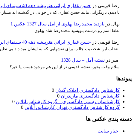
رضا قویمی
در
حسن غفاري ايرائي هنرپيشه دهه 40 سينماي ايران
با دیدن بازیگرانی مانند حسن غفاری که در جوانی در گذشته اند بسیا
نهال
در
بازدید محمدرضا پهلوی از آمل سال 1327 عکس 1
لطفا اسم رو درست بنویسید محمدرضا شاه پهلوی
رضا قویمی
در
حسن غفاري ايرائي هنرپيشه دهه 40 سينماي ايران
انتخاب ابن شخصیت جالب برای نقشهایی که به ایشان میدادند بی نظیر 
امیر
در
نقشه آمل – سال 1328
سلام وقت بخیر، نقشه قدیمی تر از این هم موجود هست یا خیر؟
پیوندها
کارشناس دادگستری املاک گیلان
0
کارشناس دادگستری مازندران
0
کارشناسان رسمی دادگستری – گروه کارشناس آنلاین
0
گروه کارشناس دادگستری تهران کارشناس آنلاین
0
دسته بندی عکس ها
اخبار سایت