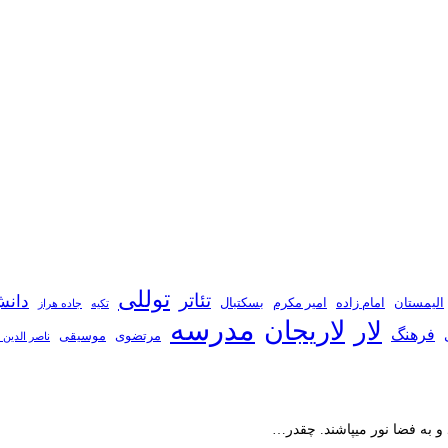
توللی
تئاتر
دانش
الیمستان
امام زاده
امیر مکرم
بسکتبال
تکیه
جاده هراز
مدرسه
لاریجان
لار
فرهنگ
مرتضوی
موسیقی
ناصر الدین 
 و به فضا نور میپاشند. چقدر…