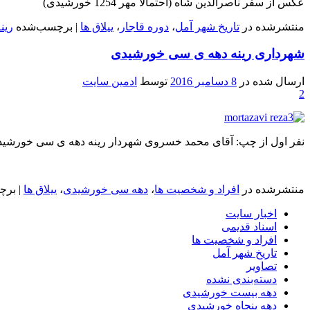
عکس از سفر ناصرالدین شاه (احتمالا مهر 1254 خورشیدی)
منتشرشده در
تاریخ شهر آمل
،
دوره قاجار
،
ییلاق ها
|
برچسب‌شده
رین
شهرداری رینه دهه ی سی خورشیدی
ارسال شده در
8 دسامبر 2016
توسط
ادمین سایت
2
نفر اول از چپ: آقای محمد خسروی شهردار رینه دهه ی سی خورشی
منتشرشده در
افراد و شخصیت ها
،
دهه سی خورشیدی
،
ییلاق ها
|
برچ
اخبار سایت
اسناد قدیمی
افراد و شخصیت ها
تاریخ شهر آمل
تصاویر
دسته‌بندی نشده
دهه بیست خورشیدی
دهه پنجاه خورشیدی