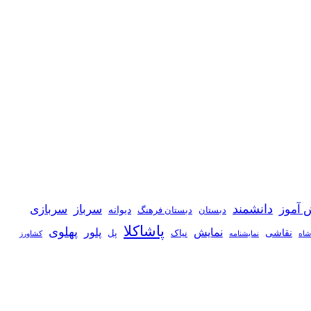
دانشمند
 آموز
سرباز
سربازی
دیوانه
دبستان
دبستان فرهنگ
پاشاکلا
پهلوی
نمایش
پلور
نقاشی
نیاک
پل
شاه
نمايشنامه
کشاورز