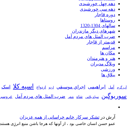
دهه چهل خورشیدی
دهه سی خورشیدی
دوره قاجار
روستاها
سالهای 1304-1320
شهرهای دیگر مازندران
ضرب المثل های مردم آمل
قدیمتر از قاجار
مراسم
مکان ها
هنر و هنرمندان
وبلاگ مدیران
ورزشی
ییلاق ها
اسپه کلا
ابراهیمی
اجراي موسيقي
اسک
آمل
ازدواج
آب گرم
اردو
سوریوگین
ضرب المثل های مردم آمل
عروسی
شاه
سیاه پلاس
شعر
آرش
در
تشکر سرکار خانم خراسانی از همه عزیزان
عمو حسن انسان خاصی بود ، از آونها که هرجا باشن منبع انرژِی هستند