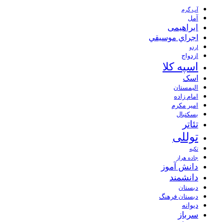
آب گرم
آمل
ابراهیمی
اجراي موسيقي
اردو
ازدواج
اسپه کلا
اسک
الیمستان
امام زاده
امیر مکرم
بسکتبال
تئاتر
توللی
تکیه
جاده هراز
دانش آموز
دانشمند
دبستان
دبستان فرهنگ
دیوانه
سرباز