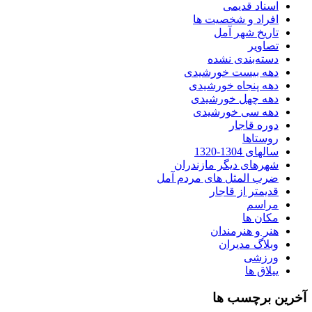
اسناد قدیمی
افراد و شخصیت ها
تاریخ شهر آمل
تصاویر
دسته‌بندی نشده
دهه بیست خورشیدی
دهه پنجاه خورشیدی
دهه چهل خورشیدی
دهه سی خورشیدی
دوره قاجار
روستاها
سالهای 1304-1320
شهرهای دیگر مازندران
ضرب المثل های مردم آمل
قدیمتر از قاجار
مراسم
مکان ها
هنر و هنرمندان
وبلاگ مدیران
ورزشی
ییلاق ها
آخرین برچسب ها