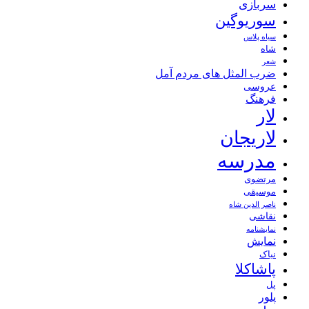
سربازی
سوریوگین
سیاه پلاس
شاه
شعر
ضرب المثل های مردم آمل
عروسی
فرهنگ
لار
لاریجان
مدرسه
مرتضوی
موسیقی
ناصر الدین شاه
نقاشی
نمايشنامه
نمایش
نیاک
پاشاکلا
پل
پلور