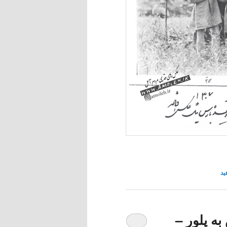
ید
ه پلور –