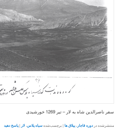
سفر ناصرالدین شاه به لار – تیر 1269 خورشیدی
منتشرشده در
دوره قاجار
،
ییلاق ها
|
برچسب‌شده
سیاه پلاس
،
لار
|
پاسخ دهید