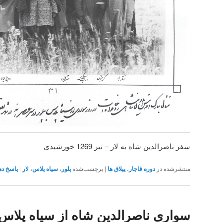
سفر ناصرالدین شاه به لار – تیر 1269 خورشیدی
منتشرشده در
دوره قاجار
،
ییلاق ها
|
برچسب‌شده
پلور
،
سیاه پلاس
،
لار
|
پاسخ ده
سواری ناصرالدین شاه از سیاه پلاس ب