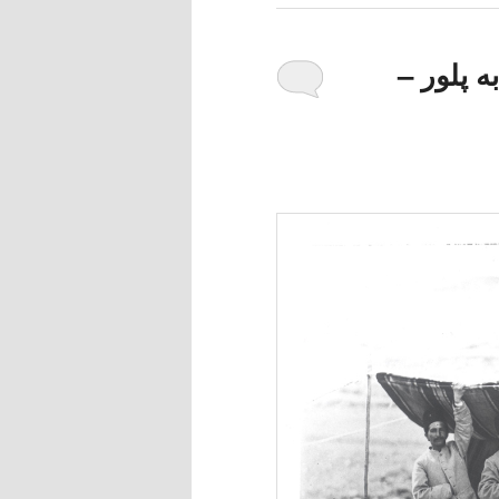
 پلور –