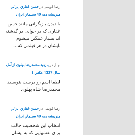
رضا قویمی
در
حسن غفاري ايرائي
هنرپيشه دهه 40 سينماي ايران
با دیدن بازیگرانی مانند حسن
غفاری که در جوانی در گذشته
اند بسیار غمگین میشوم
.ایشان در هر فیلمی که…
نهال
در
بازدید محمدرضا پهلوی از آمل
سال 1327 عکس 1
لطفا اسم رو درست بنویسید
محمدرضا شاه پهلوی
رضا قویمی
در
حسن غفاري ايرائي
هنرپيشه دهه 40 سينماي ايران
انتخاب ابن شخصیت جالب
برای نقشهایی که به ایشان