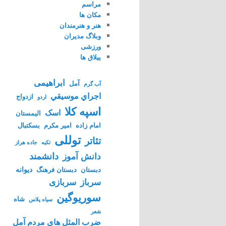
مراسم
مکان ها
هنر و هنرمندان
وبلاگ مدیران
ورزشی
ییلاق ها
ابراهیمی
آمل
آب گرم
اجراي موسيقي
ازدواج
اردو
اسپه کلا
اسک
الیمستان
امام زاده
امیر مکرم
بسکتبال
توللی
تئاتر
تکیه
جاده هراز
دانشمند
دانش آموز
دیوانه
دبستان
دبستان فرهنگ
سرباز
سربازی
سوریوگین
شاه
سیاه پلاس
شعر
ضرب المثل های مردم آمل