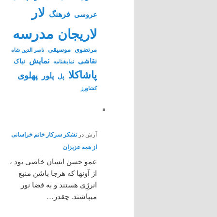
لار
فرهنگ
عروسی
مدرسه
لاریجان
مرتضوی
موسیقی
ناصر الدین شاه
نمایش
نقاشی
نیاک
نمايشنامه
پاشاکلا
پهلوی
پلور
پل
کشاورز
آرش
در
تشکر سرکار خانم خراسانی
از همه عزیزان
عمو حسن انسان خاصی بود ،
از آونها که هرجا باشن منبع
انرژِی هستند و به فضا نور
میپاشند. چقدر…