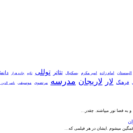
توللی
تئاتر
دانش
الیمستان
امام زاده
امیر مکرم
بسکتبال
تکیه
جاده هراز
مدرسه
لاریجان
لار
فرهنگ
مرتضوی
موسیقی
ناصر الدین 
 و به فضا نور میپاشند. چقدر…
ر غمگین میشوم .ایشان در هر فیلمی که…