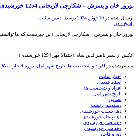
نوروز خان و پسرش – شکارچی لاریجانی 1254 خورشیدی
ارسال شده در
10 ژوئن 2024
توسط
ادمین سایت
پاسخ دادن
نوروز خان و پسرش – شکارچی لاریجانی (این چیزیست که ما توانستیم
عکس از سفر ناصرالدین شاه (احتمالا مهر 1254 خورشیدی)
منتشرشده در
افراد و شخصیت ها
،
تاریخ شهر آمل
،
دوره قاجار
،
ییلاق 
اخبار سایت
اسناد قدیمی
افراد و شخصیت ها
تاریخ شهر آمل
تصاویر
دسته‌بندی نشده
دهه بیست خورشیدی
دهه پنجاه خورشیدی
دهه چهل خورشیدی
دهه سی خورشیدی
دوره قاجار