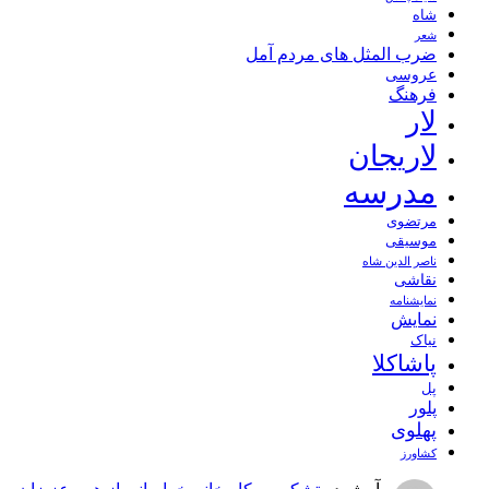
شاه
شعر
ضرب المثل های مردم آمل
عروسی
فرهنگ
لار
لاریجان
مدرسه
مرتضوی
موسیقی
ناصر الدین شاه
نقاشی
نمايشنامه
نمایش
نیاک
پاشاکلا
پل
پلور
پهلوی
کشاورز