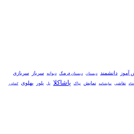
دانشمند
 آموز
سرباز
سربازی
دیوانه
دبستان
دبستان فرهنگ
پاشاکلا
پهلوی
نمایش
پلور
نقاشی
نیاک
پل
شاه
نمايشنامه
کشاورز