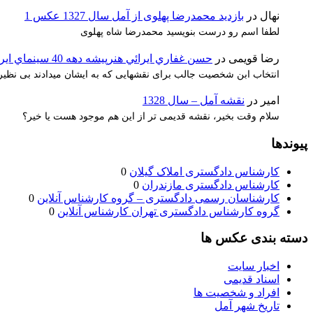
نهال
در
بازدید محمدرضا پهلوی از آمل سال 1327 عکس 1
لطفا اسم رو درست بنویسید محمدرضا شاه پهلوی
رضا قویمی
در
حسن غفاري ايرائي هنرپيشه دهه 40 سينماي ايران
انتخاب ابن شخصیت جالب برای نقشهایی که به ایشان میدادند بی نظیر 
امیر
در
نقشه آمل – سال 1328
سلام وقت بخیر، نقشه قدیمی تر از این هم موجود هست یا خیر؟
پیوندها
کارشناس دادگستری املاک گیلان
0
کارشناس دادگستری مازندران
0
کارشناسان رسمی دادگستری – گروه کارشناس آنلاین
0
گروه کارشناس دادگستری تهران کارشناس آنلاین
0
دسته بندی عکس ها
اخبار سایت
اسناد قدیمی
افراد و شخصیت ها
تاریخ شهر آمل