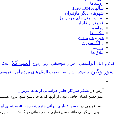
روستاها
سالهای 1304-1320
شهرهای دیگر مازندران
ضرب المثل های مردم آمل
قدیمتر از قاجار
مراسم
مکان ها
هنر و هنرمندان
وبلاگ مدیران
ورزشی
ییلاق ها
اسپه کلا
ابراهیمی
اجراي موسيقي
اسک
آمل
ازدواج
آب گرم
اردو
سوریوگین
ضرب المثل های مردم آمل
عروسی
شاه
سیاه پلاس
شعر
آرش
در
تشکر سرکار خانم خراسانی از همه عزیزان
عمو حسن انسان خاصی بود ، از آونها که هرجا باشن منبع انرژِی هستند
رضا قویمی
در
حسن غفاري ايرائي هنرپيشه دهه 40 سينماي ايران
با دیدن بازیگرانی مانند حسن غفاری که در جوانی در گذشته اند بسیا