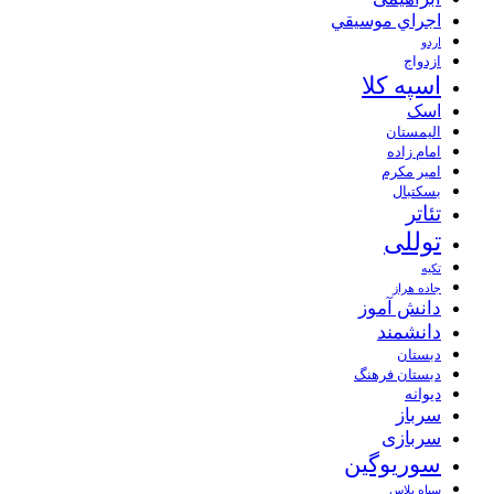
اجراي موسيقي
اردو
ازدواج
اسپه کلا
اسک
الیمستان
امام زاده
امیر مکرم
بسکتبال
تئاتر
توللی
تکیه
جاده هراز
دانش آموز
دانشمند
دبستان
دبستان فرهنگ
دیوانه
سرباز
سربازی
سوریوگین
سیاه پلاس