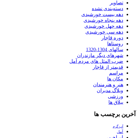
تصاویر
دسته‌بندی نشده
دهه بیست خورشیدی
دهه پنجاه خورشیدی
دهه چهل خورشیدی
دهه سی خورشیدی
دوره قاجار
روستاها
سالهای 1304-1320
شهرهای دیگر مازندران
ضرب المثل های مردم آمل
قدیمتر از قاجار
مراسم
مکان ها
هنر و هنرمندان
وبلاگ مدیران
ورزشی
ییلاق ها
آخرین برچسب ها
آب گرم
آمل
ابراهیمی