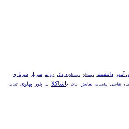
دانشمند
 آموز
سرباز
سربازی
دیوانه
دبستان
دبستان فرهنگ
پاشاکلا
پهلوی
نمایش
پلور
نقاشی
نیاک
پل
شاه
نمايشنامه
کشاورز