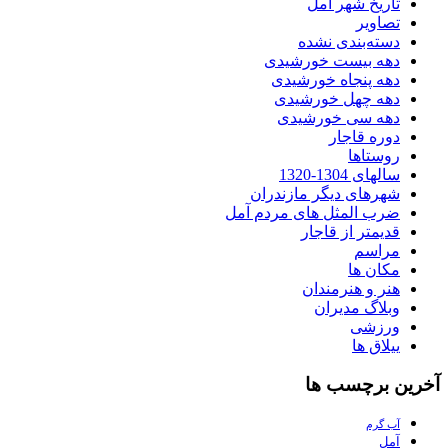
تاریخ شهر آمل
تصاویر
دسته‌بندی نشده
دهه بیست خورشیدی
دهه پنجاه خورشیدی
دهه چهل خورشیدی
دهه سی خورشیدی
دوره قاجار
روستاها
سالهای 1304-1320
شهرهای دیگر مازندران
ضرب المثل های مردم آمل
قدیمتر از قاجار
مراسم
مکان ها
هنر و هنرمندان
وبلاگ مدیران
ورزشی
ییلاق ها
آخرین برچسب ها
آب گرم
آمل