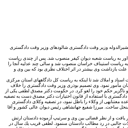
 به نجف رفت و علوم معقول و منقول را فرا گرفت و مجتهد شد. در 1288 میرزا حسن خان مشیرالدوله وزیر وقت دادگسترى شالوده‏اى وزیر وقت دادگسترى
ه داور به ریاست شعبه دیوان كیفر منصوب شد. پس از چندى ریاست
ن به ریاست استیناف خراسان منصوب شد و سالى چند عدلیه آنجا را
. علت بازداشت وى بیشتر در اثر اختلاف نظرى بود كه بین وى و
سناد و املاك شد تا اینكه به ریاست كل دادگاه‏هاى استان مركزى
سان مأمور نمود. وى تصمیم بوذرى وزیر وقت دادگسترى را خلاف
 او ناگزیر حكم خود را لغو كرد. در حكومت دكتر مصدق لطفى یكى از
داشت تا اینكه در 1331 وزیر دادگسترى شد. وى در سمت وزیر دادگسترى با استفاده از قانون اختیارات دكتر مصدق دست به تصفیه
ه معتنابهى از وكلاء را باطل نمود، در تصفیه وكلاى دادگسترى
 منحل ساخت. میرزا شفیع جهانشاهى رئیس دیوان عالى كشور و آقا
مه حضور یافت و از نظر قضائى بین وى و سرتیپ آزموده دادستان ارتش
ت جالبى در رد مطالب دادستان مى‏نمود. لطفى قریب یك سال در