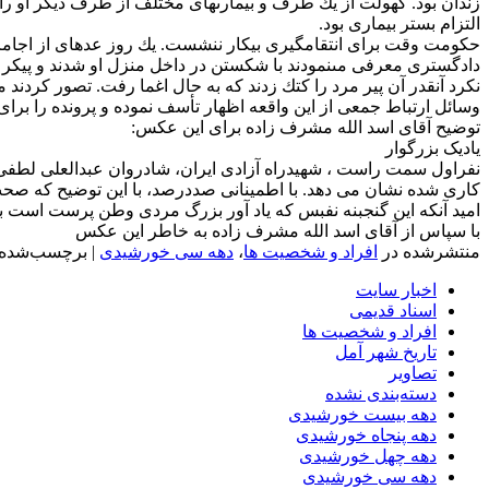
زندان بود. كهولت از یك طرف و بیمارى‏هاى مختلف از طرف دیگر او را ا
التزام بستر بیمارى بود.
حكومت وقت براى انتقام‏گیرى بیكار ننشست. یك روز عده‏اى از اجامر و
دادگسترى معرفى مى‏نمودند با شكستن در داخل منزل او شدند و پیكر ن
وسائل ارتباط جمعى از این واقعه اظهار تأسف نموده و پرونده را بر
توضیح آقای اسد الله مشرف زاده برای این عکس:
یادیک بزرگوار
نفراول سمت راست ، شهیدراه آزادی ایران، شادروان عبدالعلی لطفی لا
کاری شده نشان می دهد. با اطمینانی صددرصد، با این توضیح که صحت 
امید آنکه این گنجبنه نفبس که یاد آور بزرگ مردی وطن پرست است به
با سپاس از آقای اسد الله مشرف زاده به خاطر این عکس
منتشرشده در
افراد و شخصیت ها
،
دهه سی خورشیدی
|
برچسب‌شده
اخبار سایت
اسناد قدیمی
افراد و شخصیت ها
تاریخ شهر آمل
تصاویر
دسته‌بندی نشده
دهه بیست خورشیدی
دهه پنجاه خورشیدی
دهه چهل خورشیدی
دهه سی خورشیدی