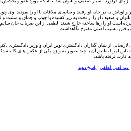
ز پاى درآورد. بسیار ضعیف و ناتوان شد. تا اینكه مورد عفو و بخشش قر
 اوباش به در خانه او رفتند و تقاضاى ملاقات با او را نمودند. وى چ
اتوان و ضعیف او را از تخت به زیر كشیده با چوپ و چماق و مشت و لگد
اى یافتن مسبب اصلى مفتوح نگاهداشت.
ریجانی از بنیان گذاران دادگستری نوین ایران و وزیر دادگستری دکتر
این امربا تطبیق آن با چند تصویر به ویژه یکی از عکس های کابینه دک
 غارت نرفته باشد.
عبدالعلی لطفی
|
پاسخ دهید