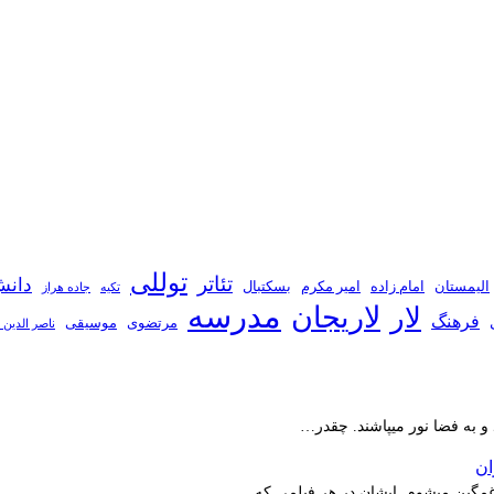
توللی
تئاتر
دانش
الیمستان
امام زاده
امیر مکرم
بسکتبال
تکیه
جاده هراز
مدرسه
لاریجان
لار
فرهنگ
مرتضوی
موسیقی
ناصر الدین 
 و به فضا نور میپاشند. چقدر…
ر غمگین میشوم .ایشان در هر فیلمی که…