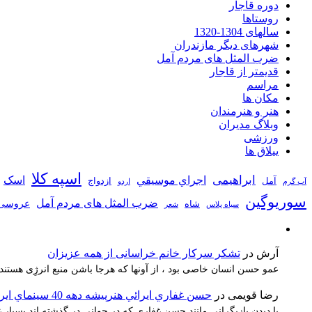
دوره قاجار
روستاها
سالهای 1304-1320
شهرهای دیگر مازندران
ضرب المثل های مردم آمل
قدیمتر از قاجار
مراسم
مکان ها
هنر و هنرمندان
وبلاگ مدیران
ورزشی
ییلاق ها
اسپه کلا
ابراهیمی
اجراي موسيقي
اسک
آمل
ازدواج
آب گرم
اردو
سوریوگین
ضرب المثل های مردم آمل
عروسی
شاه
سیاه پلاس
شعر
آرش
در
تشکر سرکار خانم خراسانی از همه عزیزان
عمو حسن انسان خاصی بود ، از آونها که هرجا باشن منبع انرژِی هستند
رضا قویمی
در
حسن غفاري ايرائي هنرپيشه دهه 40 سينماي ايران
با دیدن بازیگرانی مانند حسن غفاری که در جوانی در گذشته اند بسیا