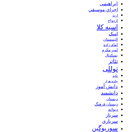
ابراهیمی
اجراي موسيقي
اردو
ازدواج
اسپه کلا
اسک
الیمستان
امام زاده
امیر مکرم
بسکتبال
تئاتر
توللی
تکیه
جاده هراز
دانش آموز
دانشمند
دبستان
دبستان فرهنگ
دیوانه
سرباز
سربازی
سوریوگین