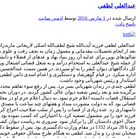
عبدالعلی لطفی
ارسال شده در
1 مارس 2016
توسط
ادمین سایت
پاسخ دادن
عبدالعلی لطفی فرزند آیت‌الله شیخ لطف‌الله اسکی لاریجانی مازندرانی در 1260 تولد
شالوده‏اى نوین براى عدلیه آن روز بنیاد نهاد و عده‏اى از فضلاء و د
از جمله شیخ عبدالعلى به استخدام درآمد و به شغل قضائى اشتغال ور
كل دادگاه‏هاى دیوان كیفر را به او سپردند. در همین سمت عبدالحسین
اداره مى‏كرد. در قیام گوهرشاد و دستگیرى و اعدام اسدى دامن لطفى ن
استاندار و رئیس شهربانى وجود داشت.
لطفى چندى در زندان شهربانى بسر برد. پس ار رفع سوء تفاهم مجددا 
برگزیده شد و بعد رئیس شعبه دیوان عالى كشور گردید. در دوران نخ
استقلال قضات دانسته اعلام جرم نمود. به دنبال اعلام جرم او در مج
دامنه‏دارى زد. عده زیادى از قضات را پس از سلب صلاحیت اخراج كرد.
فرزند خود را نیز مشمول تصفیه كرد. با اختیاراتى كه كسب نموده بو
جمال اخوى دادستان كل را بركنار نمود. سرورى به ریاست دیوان كشور
وى تا 28 مرداد 1332 در مقام وزارت دادگسترى بود. 
سخنان تندى رد و بدل شد. لطفى به هنگام طرح مسائل حقوقى خونسردى