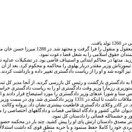
 یافت.
بعد از انجام تحصیلات مقدماتى و معمول زمان
انشمندان حقوق اسلامى را به شغل قضا دعوت نمود.
زید. مدتها در محاكم ابتدائى و استیناف قاضى بود. در تشكیلات عدلی
 تیمورتاش وزیر مقتدر دربار پهلوى را محاكمه و محكوم كرد. بعد از آ
یز آلوده شد و او را از ریاست دادگسترى تغییر داده و بازداشت كردند
به دادگسترى بازگشت و رئیس كل بازرسى گردید. از آنجا مدیر كل ثبت ا
ست‏وزیرى رزم‏آرا وزیر وقت دادگسترى او را به ریاست دادگسترى خرا
لس سنا و شورا عده‏اى وزیر دادگسترى را مورد استیضاح قرار دادند و
قضاتى بود كه به دولت مشورت مى‏داد و هفته‏اى چند ساعت با مصدق ملاقات 
 در كادر وكلاى دادگسترى قاطعیت بیشترى نشان داد. پروانه وكالت عد
د دیوان عالى كشور و دادگاه انتظامى قضات و دادگاه‏هاى اختصاصى را
 و حشمت‏الله قضائى را دادستان كل نمود.
پس از سقوط دكتر مصدق دادستان ارتش پاى او را پیش كشید. چند بار در محك
 خود را كاملا حفظ مى‏نمود و با حربه منطق قوى كه داشت استدلالا