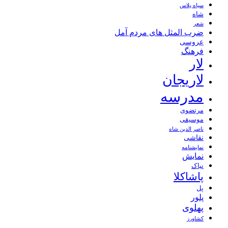
سیاه پلاس
شاه
شعر
ضرب المثل های مردم آمل
عروسی
فرهنگ
لار
لاریجان
مدرسه
مرتضوی
موسیقی
ناصر الدین شاه
نقاشی
نمايشنامه
نمایش
نیاک
پاشاکلا
پل
پلور
پهلوی
کشاورز