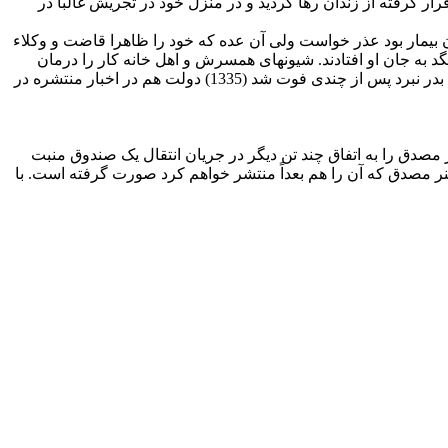
ار گرفته از زندان رها گردید و در منزل خود در تجریش غالبا در
ون بیمار بود عذر خواست ولى آن عده كه خود را ظاهرا قاضت و وكلاء
 به جان او افتادند. شیون‏هاى همسرش و اهل خانه كار را درمان
نكرد آنقدر آن پیر مرد را كتك زدند كه به حال اغما رفت. تصور كردند مرده است او را رها ساخته خارج شدند. لطفى از این ضربات جان سالم بدر نبرد پس از چندى فوت شد (1335) دولت هم در اخبار منتشره در
 مصدق را به اتفاق چند تن دیگر در جریان انتقال یک صندوق منبت
نر مصدق که آن را هم بعداً منتشر خواهم کرد صورت گرفته است. با