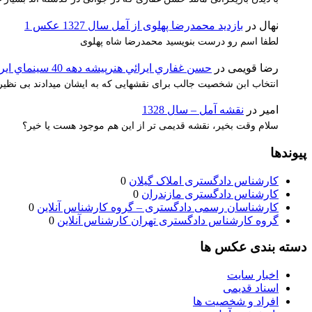
نهال
در
بازدید محمدرضا پهلوی از آمل سال 1327 عکس 1
لطفا اسم رو درست بنویسید محمدرضا شاه پهلوی
رضا قویمی
در
حسن غفاري ايرائي هنرپيشه دهه 40 سينماي ايران
انتخاب ابن شخصیت جالب برای نقشهایی که به ایشان میدادند بی نظیر 
امیر
در
نقشه آمل – سال 1328
سلام وقت بخیر، نقشه قدیمی تر از این هم موجود هست یا خیر؟
پیوندها
کارشناس دادگستری املاک گیلان
0
کارشناس دادگستری مازندران
0
کارشناسان رسمی دادگستری – گروه کارشناس آنلاین
0
گروه کارشناس دادگستری تهران کارشناس آنلاین
0
دسته بندی عکس ها
اخبار سایت
اسناد قدیمی
افراد و شخصیت ها