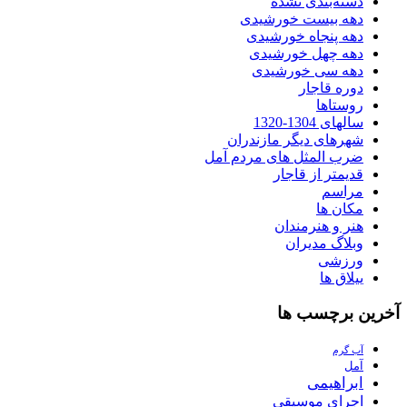
دسته‌بندی نشده
دهه بیست خورشیدی
دهه پنجاه خورشیدی
دهه چهل خورشیدی
دهه سی خورشیدی
دوره قاجار
روستاها
سالهای 1304-1320
شهرهای دیگر مازندران
ضرب المثل های مردم آمل
قدیمتر از قاجار
مراسم
مکان ها
هنر و هنرمندان
وبلاگ مدیران
ورزشی
ییلاق ها
آخرین برچسب ها
آب گرم
آمل
ابراهیمی
اجراي موسيقي