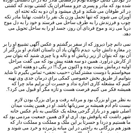
شده بود که مادر و پسری جزو مسافران یک کشتی بودند که کشتی
در اثر طوفان می شکند و غرق میشود و آن دو به تکه تخته ای
آویزان می شوند که تنها تحمل وزن یک نفر را داشت. نهایتا مادر تکه
چوب و فرزندش را به طرف ساحل می فرستد و خود را به دل موج
دریا می زند و موج فردای آن روز، جسد او را به ساحل تحویل می
دهد.
نمی دانم چرا دیروز که از سفر برگشتم و عکس آگهی تشییع او را بر
در مغازه دانش چاپ دیدم ناگهان یاد آن داستان افتادم. او بزرگتر از
آن بود که بتوان از زیر زبانش آه و ناله و یا چیزی شنید که بتوان سر
از کارش درآورد. همین دو سه هفته پیش بود که می گفت مراحل
اولیه درمانش مثبت بوده و اکنون مرگ؟! در یکی دو هفته اخیر
میخواستم با دوست مشترکمان «حبیب نجفی» تماس بگیرم تا شاید
بتوانیم از طریق بخش خصوصی کمکی برای درمان جدی وی تهیه
کنیم که مشغله کاری اجازه نداد و حسرت آن برایم ماند چرا که
همیشه فکر می کنیم فرصت هست و تازه مگر او قبول می کرد؟.
به نظر من او بزرگ بود و مردانه رفت و برای بزرگ بودن لازم
نیست نام آدم همیشه بر سرزبانها باشد. او در همین پشت میدان
اصلی شهر و در بازار گرجی محله یک عکاسی به نام عکس خانه
شهر داشت که پاتوقش بود. آری او لای همین جمعیت مردمی بود که
ما هستیم و دردا و حسرتا بر این ملک و مملکت و مملکت دار که
هنوز هم بزرگانی به راحتی در این میانه پژمرده و خرد می شوند و