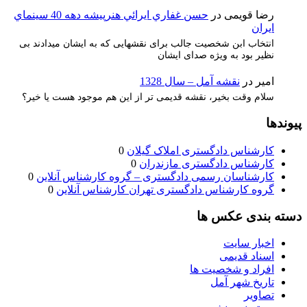
رضا قویمی
در
حسن غفاري ايرائي هنرپيشه دهه 40 سينماي
ايران
انتخاب ابن شخصیت جالب برای نقشهایی که به ایشان میدادند بی
نظیر بود به ویژه صدای ایشان
امیر
در
نقشه آمل – سال 1328
سلام وقت بخیر، نقشه قدیمی تر از این هم موجود هست یا خیر؟
پیوندها
کارشناس دادگستری املاک گیلان
0
کارشناس دادگستری مازندران
0
کارشناسان رسمی دادگستری – گروه کارشناس آنلاین
0
گروه کارشناس دادگستری تهران کارشناس آنلاین
0
دسته بندی عکس ها
اخبار سایت
اسناد قدیمی
افراد و شخصیت ها
تاریخ شهر آمل
تصاویر