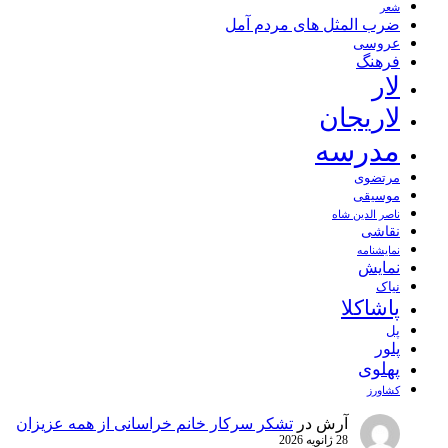
شعر
ضرب المثل های مردم آمل
عروسی
فرهنگ
لار
لاریجان
مدرسه
مرتضوی
موسیقی
ناصر الدین شاه
نقاشی
نمايشنامه
نمایش
نیاک
پاشاکلا
پل
پلور
پهلوی
کشاورز
آرش
در
تشکر سرکار خانم خراسانی از همه عزیزان
28 ژانویه 2026