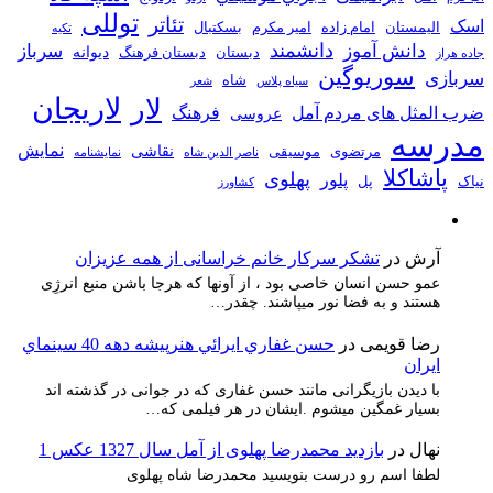
توللی
تئاتر
اسک
الیمستان
امام زاده
امیر مکرم
بسکتبال
تکیه
دانشمند
دانش آموز
سرباز
دیوانه
دبستان
دبستان فرهنگ
جاده هراز
سوریوگین
سربازی
شاه
سیاه پلاس
شعر
لاریجان
لار
ضرب المثل های مردم آمل
فرهنگ
عروسی
مدرسه
نمایش
نقاشی
مرتضوی
موسیقی
ناصر الدین شاه
نمايشنامه
پاشاکلا
پهلوی
پلور
نیاک
پل
کشاورز
آرش
در
تشکر سرکار خانم خراسانی از همه عزیزان
عمو حسن انسان خاصی بود ، از آونها که هرجا باشن منبع انرژِی
هستند و به فضا نور میپاشند. چقدر…
رضا قویمی
در
حسن غفاري ايرائي هنرپيشه دهه 40 سينماي
ايران
با دیدن بازیگرانی مانند حسن غفاری که در جوانی در گذشته اند
بسیار غمگین میشوم .ایشان در هر فیلمی که…
نهال
در
بازدید محمدرضا پهلوی از آمل سال 1327 عکس 1
لطفا اسم رو درست بنویسید محمدرضا شاه پهلوی