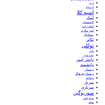
اردو
ازدواج
اسپه کلا
اسک
الیمستان
امام زاده
امیر مکرم
بسکتبال
تئاتر
توللی
تکیه
جاده هراز
دانش آموز
دانشمند
دبستان
دبستان فرهنگ
دیوانه
سرباز
سربازی
سوریوگین
سیاه پلاس
شاه