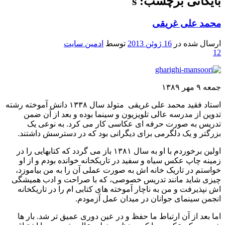
بایگانی برچسب: s
محمد علی غریقی
ارسال شده در
16 ژوئن 2013
توسط
ادمین سایت
12
جمعه ۹ مهر ۱۳۸۹
استاد فقید محمد علی غریقی متولد سال ۱۳۳۸ دانش آموخته رشته
تدوین از مدرسه عالی تلویزیون و سینما بوده و بعد از آن ضمن
تدریس به صورت حرفه ای عکاسی کار می کرد. به نوعی یک
بزرگتر و یک دلگرمی برای دیگرانی بود که در دسترسش داشتند.
اولین برخوردم با او به سال ۱۳۸۱ باز می گردد که کتابهایی را در
زمینه چاپ عکس سیاه و سفید در تاریکخانه خوانده بودم و از او
خواستم در تاریک خانه اش به صورت عملی آن را به من بیاموزد،
چیزی شاید مانند تدریس خصوصی، که با صراحت و ادب همیشگی
اش نپذیرفت و من به ناچار آموخته های کتابی ام را در تاریکخانه
انجمن سینمای جوانان در میدان عمل آزمودم.
اما بعد از آن ارتباط ما حفظ و در عین دوری عمیق تر شد. بار ها