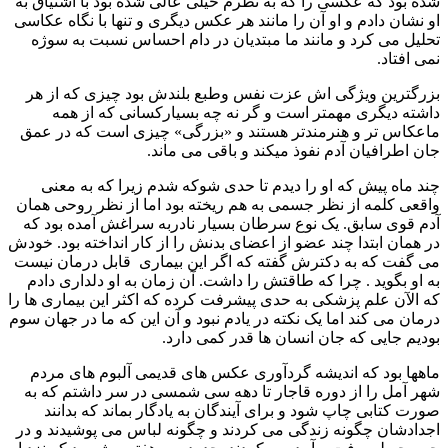
شده بود که عکسی را که به نظرم خیلی عالی شده بود با اشتیاق به
او نشان دادم و او آن را مانند هر عکس دیگری و تنها با نگاه عکاسی
تحلیل می کرد و مانند ما مبتدیان در دام احساس نسبت به سوژه
نمی افتاد.
بزرگترین ویژگی اش عزت نفس وطبع بلندش بود چیزی که از هر
داشته دیگری مهمتر است و گر نه چه بسیارکسانی که از همه
ماعکاس تر و هنرمندتر هستند و «بزرگی» چیزی است که در عمق
جان اطرافیان آدم نفوذ میکند و باقی می ماند.
چند ماه پیش که او را دیدم تا حدی شوکه شدم زیرا که به معنی
واقعی کلمه از نظر جسمی به هم ریخته بود اما از نظر روحی همان
آدم قوی سابق. یک نوع سرطان بسیار نادربه سراغش آمده بود که
در همان ابتدا چند عضو از اعضای بدنش را از کار انداخته بود. خودش
می گفت که به دکترش گفته که اگر این بیماری قابل درمان نیست
به او بگوید . چرا که طاقتش را داشت. آن زمان به او دلداری دادم
که الآن علم پزشکی به حدی پیشرفت کرده که اکثر این بیماری ها را
درمان می کند اما یک نکته در یادم نبود و آن این که ما در جهان سوم
بودیم جایی که جان انسان ها قدر کمی دارد.
ماهها بود که اندیشه گردآوری عکس های قدیمی آلبوم های مردم
شهر آمل را از دوره قاجار تا دهه سی شمسی در سر داشتم که به
صورت کتابی چاپ شود و برای آیندگان به یادگار بماند که بدانند
اجدادشان چگونه زندگی می کردند و چگونه لباس می پوشیدند و در