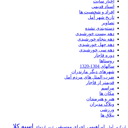
اخبار سایت
اسناد قدیمی
افراد و شخصیت ها
تاریخ شهر آمل
تصاویر
دسته‌بندی نشده
دهه بیست خورشیدی
دهه پنجاه خورشیدی
دهه چهل خورشیدی
دهه سی خورشیدی
دوره قاجار
روستاها
سالهای 1304-1320
شهرهای دیگر مازندران
ضرب المثل های مردم آمل
قدیمتر از قاجار
مراسم
مکان ها
هنر و هنرمندان
وبلاگ مدیران
ورزشی
ییلاق ها
اسپه کلا
ابراهیمی
اجراي موسيقي
آمل
ازدواج
آب گرم
اردو