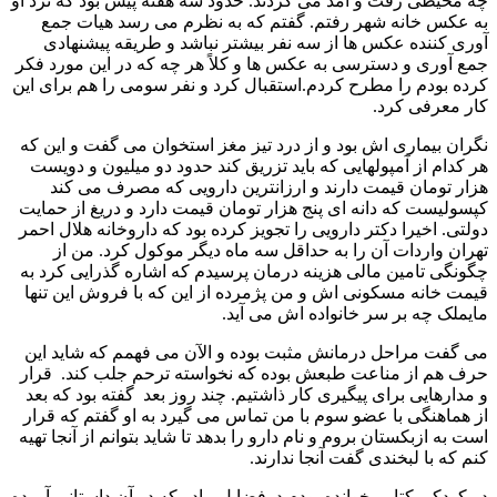
چه محیطی رفت و آمد می کردند. حدود سه هفته پیش بود که نزد او
به عکس خانه شهر رفتم. گفتم که به نظرم می رسد هیات جمع
آوری کننده عکس ها از سه نفر بیشتر نباشد و طریقه پیشنهادی
جمع آوری و دسترسی به عکس ها و کلاً هر چه که در این مورد فکر
کرده بودم را مطرح کردم.استقبال کرد و نفر سومی را هم برای این
کار معرفی کرد.
نگران بیماری اش بود و از درد تیز مغز استخوان می گفت و این که
هر کدام از آمپولهایی که باید تزریق کند حدود دو میلیون و دویست
هزار تومان قیمت دارند و ارزانترین دارویی که مصرف می کند
کپسولیست که دانه ای پنج هزار تومان قیمت دارد و دریغ از حمایت
دولتی. اخیرا دکتر دارویی را تجویز کرده بود که داروخانه هلال احمر
تهران واردات آن را به حداقل سه ماه دیگر موکول کرد. من از
چگونگی تامین مالی هزینه درمان پرسیدم که اشاره گذرایی کرد به
قیمت خانه مسکونی اش و من پژمرده از این که با فروش این تنها
مایملک چه بر سر خانواده اش می آید.
می گفت مراحل درمانش مثبت بوده و الآن می فهمم که شاید این
حرف هم از مناعت طبعش بوده که نخواسته ترحم جلب کند. قرار
و مدارهایی برای پیگیری کار ذاشتیم. چند روز بعد گفته بود که بعد
از هماهنگی با عضو سوم با من تماس می گیرد به او گفتم که قرار
است به ازبکستان بروم و نام دارو را بدهد تا شاید بتوانم از آنجا تهیه
کنم که با لبخندی گفت آنجا ندارند.
در کودکی کتابی خوانده بودم درفضایل مادر که در آن داستانی آورده