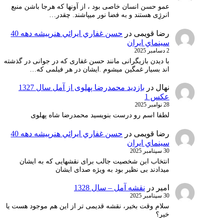
عمو حسن انسان خاصی بود ، از آونها که هرجا باشن منبع
انرژِی هستند و به فضا نور میپاشند. چقدر…
رضا قویمی
در
حسن غفاري ايرائي هنرپيشه دهه 40
سينماي ايران
2 دسامبر 2025
با دیدن بازیگرانی مانند حسن غفاری که در جوانی در گذشته
اند بسیار غمگین میشوم .ایشان در هر فیلمی که…
نهال
در
بازدید محمدرضا پهلوی از آمل سال 1327
عکس 1
28 نوامبر 2025
لطفا اسم رو درست بنویسید محمدرضا شاه پهلوی
رضا قویمی
در
حسن غفاري ايرائي هنرپيشه دهه 40
سينماي ايران
30 سپتامبر 2025
انتخاب ابن شخصیت جالب برای نقشهایی که به ایشان
میدادند بی نظیر بود به ویژه صدای ایشان
امیر
در
نقشه آمل – سال 1328
30 سپتامبر 2025
سلام وقت بخیر، نقشه قدیمی تر از این هم موجود هست یا
خیر؟