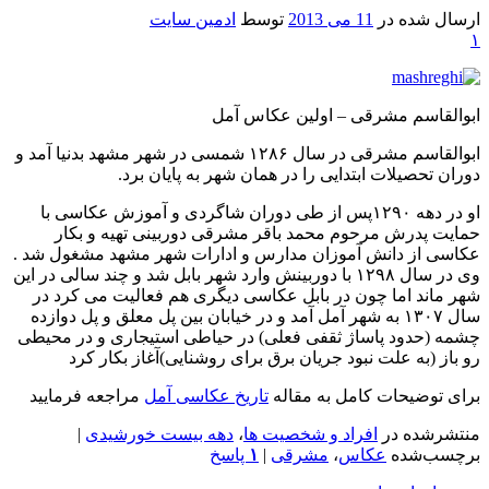
ارسال شده در
11 می 2013
توسط
ادمین سایت
۱
ابوالقاسم مشرقی – اولین عکاس آمل
ابوالقاسم مشرقی در سال ۱۲۸۶ شمسی در شهر مشهد بدنیا آمد و
دوران تحصیلات ابتدایی را در همان شهر به پایان برد.
او در دهه ۱۲۹۰پس از طی دوران شاگردی و آموزش عکاسی با
حمایت پدرش مرحوم محمد باقر مشرقی دوربینی تهیه و بکار
عکاسی از دانش آموزان مدارس و ادارات شهر مشهد مشغول شد .
وی در سال ۱۲۹۸ با دوربینش وارد شهر بابل شد و چند سالی در این
شهر ماند اما چون در بابل عکاسی دیگری هم فعالیت می کرد در
سال ۱۳۰۷ به شهر آمل آمد و در خیابان بین پل معلق و پل دوازده
چشمه (حدود پاساژ ثقفی فعلی) در حیاطی استیجاری و در محیطی
رو باز (به علت نبود جریان برق برای روشنایی)آغاز بکار کرد
برای توضیحات کامل به مقاله
تاریخ عکاسی آمل
مراجعه فرمایید
منتشرشده در
افراد و شخصیت ها
،
دهه بیست خورشیدی
|
برچسب‌شده
عکاس
،
مشرقی
|
۱
پاسخ