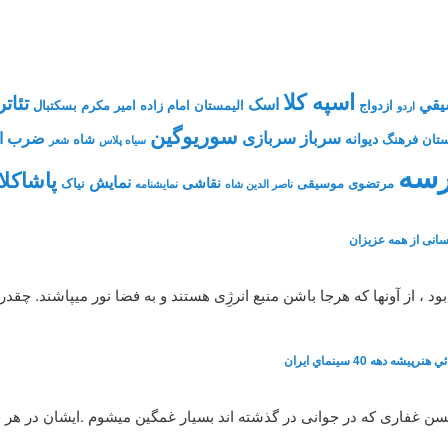
اسپه کلا
تئاتر
يقي
اسک
ازدواج
الیمستان
امام زاده
امیر مکرم
بسکتبال
اردو
سوریوگین
سرباز
سربازی
ضرب ال
دیوانه
تان فرهنگ
شاه
سیاه پلاس
شعر
سه
پاشاکلا
نمایش
نقاشی
مرتضوی
موسیقی
نیاک
ناصر الدین شاه
نمايشنامه
انی از همه عزیزان
، از آونها که هرجا باشن منبع انرژِی هستند و به فضا نور میپاشند. چقد
شه دهه 40 سينماي ايران
 حسن غفاری که در جوانی در گذشته اند بسیار غمگین میشوم .ایشان در هر