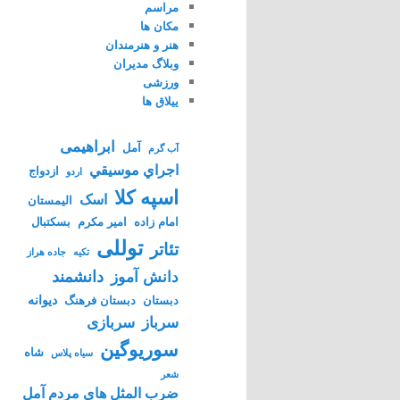
مراسم
مکان ها
هنر و هنرمندان
وبلاگ مدیران
ورزشی
ییلاق ها
ابراهیمی
آمل
آب گرم
اجراي موسيقي
ازدواج
اردو
اسپه کلا
اسک
الیمستان
امام زاده
امیر مکرم
بسکتبال
توللی
تئاتر
تکیه
جاده هراز
دانشمند
دانش آموز
دیوانه
دبستان
دبستان فرهنگ
سرباز
سربازی
سوریوگین
شاه
سیاه پلاس
شعر
ضرب المثل های مردم آمل