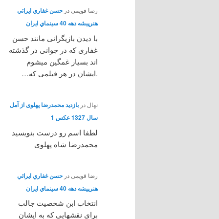
رضا قویمی
در
حسن غفاري ايرائي
هنرپيشه دهه 40 سينماي ايران
با دیدن بازیگرانی مانند حسن
غفاری که در جوانی در گذشته
اند بسیار غمگین میشوم
.ایشان در هر فیلمی که…
نهال
در
بازدید محمدرضا پهلوی از آمل
سال 1327 عکس 1
لطفا اسم رو درست بنویسید
محمدرضا شاه پهلوی
رضا قویمی
در
حسن غفاري ايرائي
هنرپيشه دهه 40 سينماي ايران
انتخاب ابن شخصیت جالب
برای نقشهایی که به ایشان