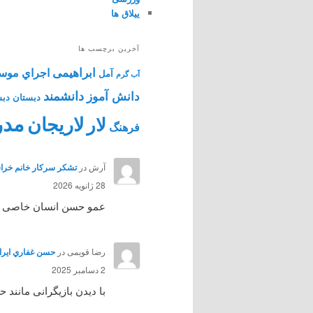
ییلاق ها
آخرین برچسب ها
ابراهیمی
اجراي موس
آمل
آب گرم
دانشمند
دانش آموز
دبستان
دبس
مدر
لاریجان
لار
فرهنگ
آرش
در
تشکر سرکار خانم خراس
28 ژانویه 2026
عمو حسن انسان خاصی بود 
رضا قویمی
در
حسن غفاري ايرائي هنرپي
2 دسامبر 2025
با دیدن بازیگرانی مانند