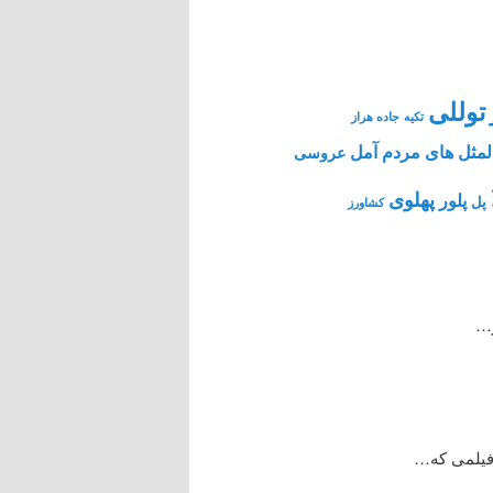
توللی
تکیه
جاده هراز
مثل های مردم آمل
عروسی
پهلوی
پلور
پل
کشاورز
ر…
 فیلمی که…