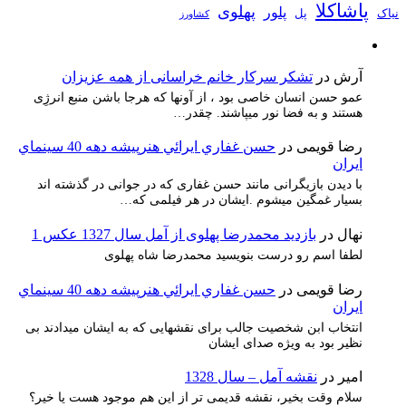
پاشاکلا
پهلوی
پلور
نیاک
پل
کشاورز
آرش
در
تشکر سرکار خانم خراسانی از همه عزیزان
عمو حسن انسان خاصی بود ، از آونها که هرجا باشن منبع انرژِی
هستند و به فضا نور میپاشند. چقدر…
رضا قویمی
در
حسن غفاري ايرائي هنرپيشه دهه 40 سينماي
ايران
با دیدن بازیگرانی مانند حسن غفاری که در جوانی در گذشته اند
بسیار غمگین میشوم .ایشان در هر فیلمی که…
نهال
در
بازدید محمدرضا پهلوی از آمل سال 1327 عکس 1
لطفا اسم رو درست بنویسید محمدرضا شاه پهلوی
رضا قویمی
در
حسن غفاري ايرائي هنرپيشه دهه 40 سينماي
ايران
انتخاب ابن شخصیت جالب برای نقشهایی که به ایشان میدادند بی
نظیر بود به ویژه صدای ایشان
امیر
در
نقشه آمل – سال 1328
سلام وقت بخیر، نقشه قدیمی تر از این هم موجود هست یا خیر؟