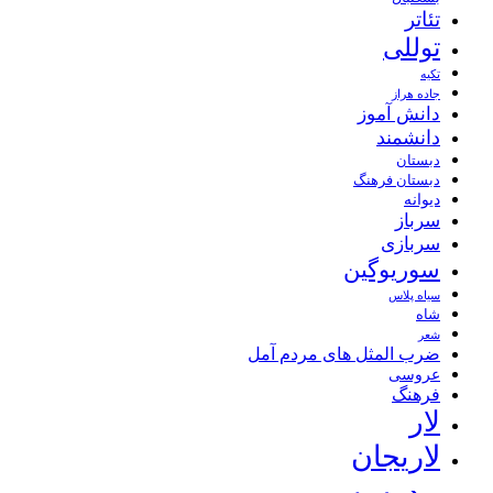
تئاتر
توللی
تکیه
جاده هراز
دانش آموز
دانشمند
دبستان
دبستان فرهنگ
دیوانه
سرباز
سربازی
سوریوگین
سیاه پلاس
شاه
شعر
ضرب المثل های مردم آمل
عروسی
فرهنگ
لار
لاریجان