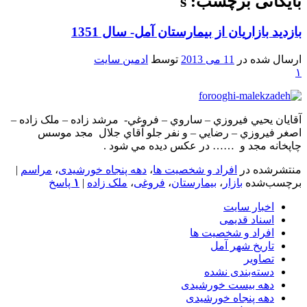
بایگانی برچسب: s
بازدید بازاریان از بیمارستان آمل- سال 1351
ارسال شده در
11 می 2013
توسط
ادمین سایت
۱
آقايان يحيي فيروزي – ساروي – فروغي- مرشد زاده – ملک زاده –
اصغر فيروزي – رضايي – و نفر جلو آقاي جلال مجد موسس
چاپخانه مجد و …… در عکس ديده مي شود .
منتشرشده در
افراد و شخصیت ها
،
دهه پنجاه خورشیدی
،
مراسم
|
برچسب‌شده
بازار
،
بیمارستان
،
فروغی
،
ملک زاده
|
۱
پاسخ
اخبار سایت
اسناد قدیمی
افراد و شخصیت ها
تاریخ شهر آمل
تصاویر
دسته‌بندی نشده
دهه بیست خورشیدی
دهه پنجاه خورشیدی