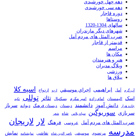
دهه چهل خورشیدی
دهه سی خورشیدی
دوره قاجار
روستاها
سالهای 1304-1320
شهرهای دیگر مازندران
ضرب المثل های مردم آمل
قدیمتر از قاجار
مراسم
مکان ها
هنر و هنرمندان
وبلاگ مدیران
ورزشی
ییلاق ها
اسپه کلا
ابراهیمی
اجراي موسيقي
آمل
ازدواج
آب گرم
اردو
توللی
تئاتر
اسک
الیمستان
امام زاده
امیر مکرم
بسکتبال
تکیه
دانشمند
دانش آموز
سرباز
دیوانه
دبستان
دبستان فرهنگ
جاده هراز
سوریوگین
سربازی
شاه
سیاه پلاس
شعر
لاریجان
لار
ضرب المثل های مردم آمل
فرهنگ
عروسی
مدرسه
نمایش
نقاشی
مرتضوی
موسیقی
ناصر الدین شاه
نمايشنامه