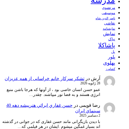
مدرسه
مرتضوی
موسیقی
ناصر الدین شاه
نقاشی
نمايشنامه
نمایش
نیاک
پاشاکلا
پل
پلور
پهلوی
کشاورز
آرش
در
تشکر سرکار خانم خراسانی از همه عزیزان
28 ژانویه 2026
عمو حسن انسان خاصی بود ، از آونها که هرجا باشن منبع
انرژِی هستند و به فضا نور میپاشند. چقدر…
رضا قویمی
در
حسن غفاري ايرائي هنرپيشه دهه 40
سينماي ايران
2 دسامبر 2025
با دیدن بازیگرانی مانند حسن غفاری که در جوانی در گذشته
اند بسیار غمگین میشوم .ایشان در هر فیلمی که…