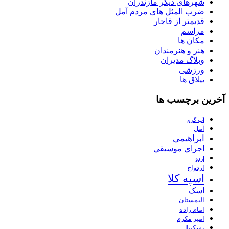
شهرهای دیگر مازندران
ضرب المثل های مردم آمل
قدیمتر از قاجار
مراسم
مکان ها
هنر و هنرمندان
وبلاگ مدیران
ورزشی
ییلاق ها
آخرین برچسب ها
آب گرم
آمل
ابراهیمی
اجراي موسيقي
اردو
ازدواج
اسپه کلا
اسک
الیمستان
امام زاده
امیر مکرم
بسکتبال