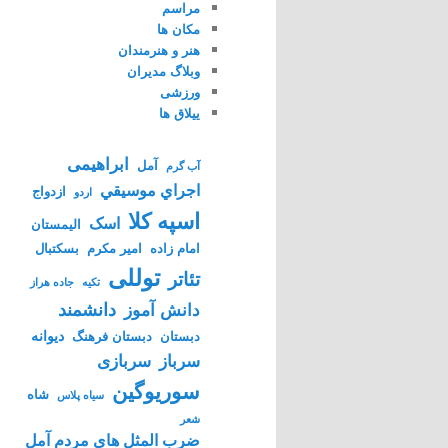
مراسم
مکان ها
هنر و هنرمندان
وبلاگ مدیران
ورزشی
ییلاق ها
ابراهیمی
آمل
آب گرم
اجراي موسيقي
ازدواج
اردو
اسپه کلا
اسک
الیمستان
امام زاده
امیر مکرم
بسکتبال
توللی
تئاتر
تکیه
جاده هراز
دانشمند
دانش آموز
دیوانه
دبستان
دبستان فرهنگ
سرباز
سربازی
سوریوگین
شاه
سیاه پلاس
شعر
ضرب المثل های مردم آمل