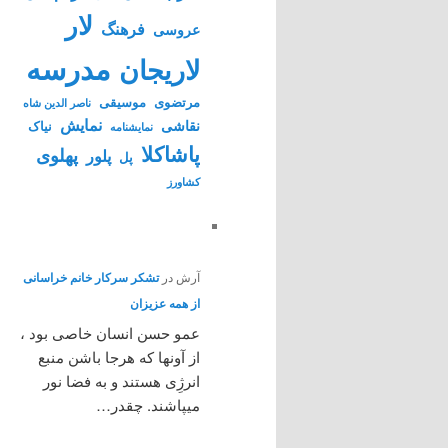
لار
فرهنگ
عروسی
مدرسه
لاریجان
مرتضوی
موسیقی
ناصر الدین شاه
نمایش
نقاشی
نیاک
نمايشنامه
پاشاکلا
پهلوی
پلور
پل
کشاورز
آرش
در
تشکر سرکار خانم خراسانی
از همه عزیزان
عمو حسن انسان خاصی بود ،
از آونها که هرجا باشن منبع
انرژِی هستند و به فضا نور
میپاشند. چقدر…