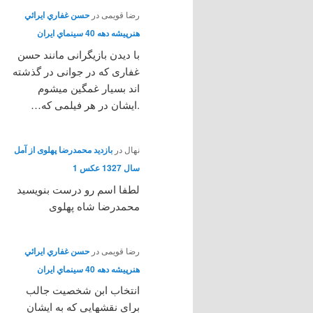
رضا قویمی
در
حسن غفاري ايرائي
هنرپيشه دهه 40 سينماي ايران
با دیدن بازیگرانی مانند حسن
غفاری که در جوانی در گذشته
اند بسیار غمگین میشوم
.ایشان در هر فیلمی که…
نهال
در
بازدید محمدرضا پهلوی از آمل
سال 1327 عکس 1
لطفا اسم رو درست بنویسید
محمدرضا شاه پهلوی
رضا قویمی
در
حسن غفاري ايرائي
هنرپيشه دهه 40 سينماي ايران
انتخاب ابن شخصیت جالب
برای نقشهایی که به ایشان