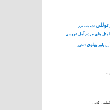
توللی
تکیه
جاده هراز
مثل های مردم آمل
عروسی
پهلوی
پلور
پل
کشاورز
ر…
 فیلمی که…