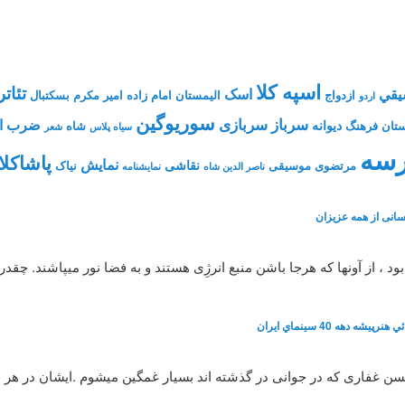
اسپه کلا
تئاتر
يقي
اسک
ازدواج
الیمستان
امام زاده
امیر مکرم
بسکتبال
اردو
سوریوگین
سرباز
سربازی
ضرب ال
دیوانه
تان فرهنگ
شاه
سیاه پلاس
شعر
سه
پاشاکلا
نمایش
نقاشی
مرتضوی
موسیقی
نیاک
ناصر الدین شاه
نمايشنامه
انی از همه عزیزان
، از آونها که هرجا باشن منبع انرژِی هستند و به فضا نور میپاشند. چقد
شه دهه 40 سينماي ايران
 حسن غفاری که در جوانی در گذشته اند بسیار غمگین میشوم .ایشان در هر