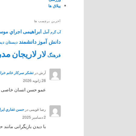
ییلاق ها
آخرین برچسب ها
ابراهیمی
اجراي موس
آمل
آب گرم
دانشمند
دانش آموز
دبستان
دبس
مدر
لاریجان
لار
فرهنگ
آرش
در
تشکر سرکار خانم خراس
28 ژانویه 2026
عمو حسن انسان خاصی بود 
رضا قویمی
در
حسن غفاري ايرائي هنرپي
2 دسامبر 2025
با دیدن بازیگرانی مانند