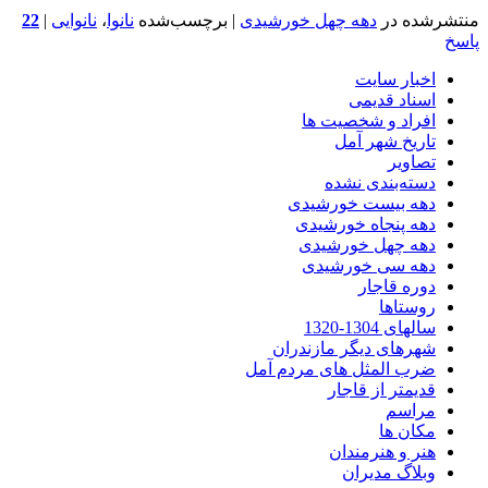
منتشرشده در
دهه چهل خورشیدی
|
برچسب‌شده
نانوا
،
نانوایی
|
22
پاسخ
اخبار سایت
اسناد قدیمی
افراد و شخصیت ها
تاریخ شهر آمل
تصاویر
دسته‌بندی نشده
دهه بیست خورشیدی
دهه پنجاه خورشیدی
دهه چهل خورشیدی
دهه سی خورشیدی
دوره قاجار
روستاها
سالهای 1304-1320
شهرهای دیگر مازندران
ضرب المثل های مردم آمل
قدیمتر از قاجار
مراسم
مکان ها
هنر و هنرمندان
وبلاگ مدیران