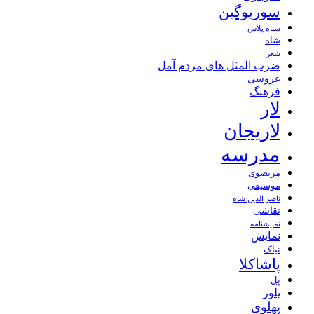
سوریوگین
سیاه پلاس
شاه
شعر
ضرب المثل های مردم آمل
عروسی
فرهنگ
لار
لاریجان
مدرسه
مرتضوی
موسیقی
ناصر الدین شاه
نقاشی
نمايشنامه
نمایش
نیاک
پاشاکلا
پل
پلور
پهلوی