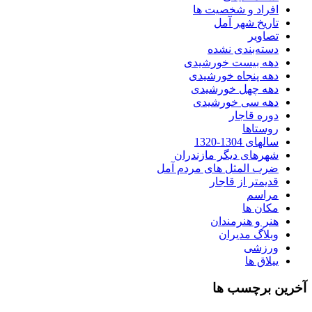
افراد و شخصیت ها
تاریخ شهر آمل
تصاویر
دسته‌بندی نشده
دهه بیست خورشیدی
دهه پنجاه خورشیدی
دهه چهل خورشیدی
دهه سی خورشیدی
دوره قاجار
روستاها
سالهای 1304-1320
شهرهای دیگر مازندران
ضرب المثل های مردم آمل
قدیمتر از قاجار
مراسم
مکان ها
هنر و هنرمندان
وبلاگ مدیران
ورزشی
ییلاق ها
آخرین برچسب ها