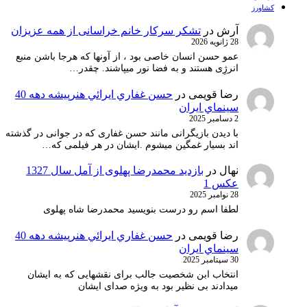
کشاورز
آرش
در
تشکر سرکار خانم خراسانی از همه عزیزان
28 ژانویه 2026
عمو حسن انسان خاصی بود ، از آونها که هرجا باشن منبع
انرژِی هستند و به فضا نور میپاشند. چقدر…
رضا قویمی
در
حسن غفاري ايرائي هنرپيشه دهه 40
سينماي ايران
2 دسامبر 2025
با دیدن بازیگرانی مانند حسن غفاری که در جوانی در گذشته
اند بسیار غمگین میشوم .ایشان در هر فیلمی که…
نهال
در
بازدید محمدرضا پهلوی از آمل سال 1327
عکس 1
28 نوامبر 2025
لطفا اسم رو درست بنویسید محمدرضا شاه پهلوی
رضا قویمی
در
حسن غفاري ايرائي هنرپيشه دهه 40
سينماي ايران
30 سپتامبر 2025
انتخاب ابن شخصیت جالب برای نقشهایی که به ایشان
میدادند بی نظیر بود به ویژه صدای ایشان