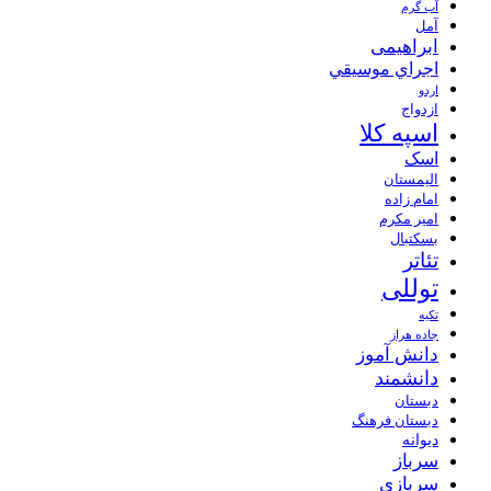
آب گرم
آمل
ابراهیمی
اجراي موسيقي
اردو
ازدواج
اسپه کلا
اسک
الیمستان
امام زاده
امیر مکرم
بسکتبال
تئاتر
توللی
تکیه
جاده هراز
دانش آموز
دانشمند
دبستان
دبستان فرهنگ
دیوانه
سرباز
سربازی