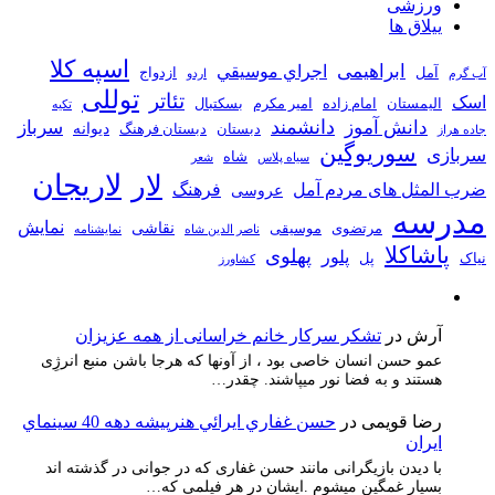
ورزشی
ییلاق ها
اسپه کلا
ابراهیمی
اجراي موسيقي
آمل
ازدواج
آب گرم
اردو
توللی
تئاتر
اسک
الیمستان
امام زاده
امیر مکرم
بسکتبال
تکیه
دانشمند
دانش آموز
سرباز
دیوانه
دبستان
دبستان فرهنگ
جاده هراز
سوریوگین
سربازی
شاه
سیاه پلاس
شعر
لاریجان
لار
ضرب المثل های مردم آمل
فرهنگ
عروسی
مدرسه
نمایش
نقاشی
مرتضوی
موسیقی
ناصر الدین شاه
نمايشنامه
پاشاکلا
پهلوی
پلور
نیاک
پل
کشاورز
آرش
در
تشکر سرکار خانم خراسانی از همه عزیزان
عمو حسن انسان خاصی بود ، از آونها که هرجا باشن منبع انرژِی
هستند و به فضا نور میپاشند. چقدر…
رضا قویمی
در
حسن غفاري ايرائي هنرپيشه دهه 40 سينماي
ايران
با دیدن بازیگرانی مانند حسن غفاری که در جوانی در گذشته اند
بسیار غمگین میشوم .ایشان در هر فیلمی که…