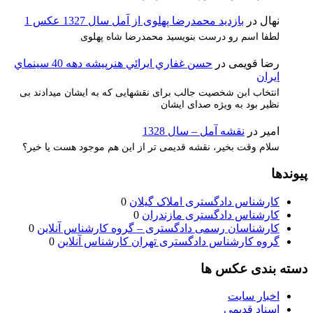
نهال
در
بازدید محمدرضا پهلوی از آمل سال 1327 عکس 1
لطفا اسم رو درست بنویسید محمدرضا شاه پهلوی
رضا قویمی
در
حسن غفاري ايرائي هنرپيشه دهه 40 سينماي
ايران
انتخاب ابن شخصیت جالب برای نقشهایی که به ایشان میدادند بی
نظیر بود به ویژه صدای ایشان
امیر
در
نقشه آمل – سال 1328
سلام وقت بخیر، نقشه قدیمی تر از این هم موجود هست یا خیر؟
پیوندها
کارشناس دادگستری املاک گیلان
0
کارشناس دادگستری مازندران
0
کارشناسان رسمی دادگستری – گروه کارشناس آنلاین
0
گروه کارشناس دادگستری تهران کارشناس آنلاین
0
دسته بندی عکس ها
اخبار سایت
اسناد قدیمی