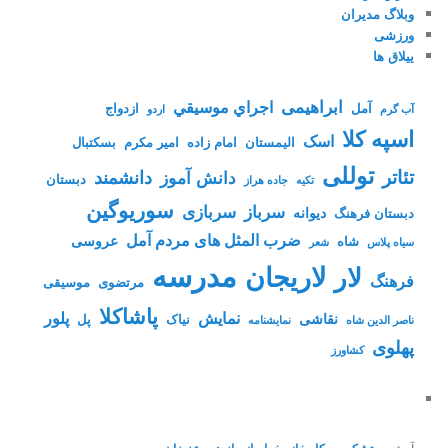
وبلاگ مدیران
ورزشی
ییلاق ها
ابراهیمی
اجراي موسيقي
آمل
ازدواج
آب گرم
اردو
اسپه کلا
اسک
الیمستان
امام زاده
امیر مکرم
بسکتبال
توللی
تئاتر
دانشمند
دانش آموز
دبستان
تکیه
جاده هراز
سوریوگین
سرباز
سربازی
دیوانه
دبستان فرهنگ
ضرب المثل های مردم آمل
عروسی
شاه
سیاه پلاس
شعر
مدرسه
لاریجان
لار
فرهنگ
مرتضوی
موسیقی
پاشاکلا
نمایش
پلور
نقاشی
نیاک
پل
ناصر الدین شاه
نمايشنامه
پهلوی
کشاورز
آرش
در