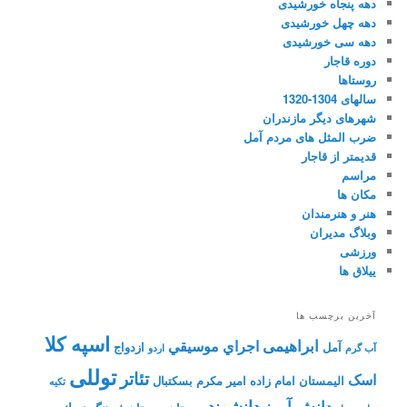
دهه پنجاه خورشیدی
دهه چهل خورشیدی
دهه سی خورشیدی
دوره قاجار
روستاها
سالهای 1304-1320
شهرهای دیگر مازندران
ضرب المثل های مردم آمل
قدیمتر از قاجار
مراسم
مکان ها
هنر و هنرمندان
وبلاگ مدیران
ورزشی
ییلاق ها
آخرین برچسب ها
اسپه کلا
ابراهیمی
اجراي موسيقي
آمل
ازدواج
آب گرم
اردو
توللی
تئاتر
اسک
الیمستان
امام زاده
امیر مکرم
بسکتبال
تکیه
دانشمند
دانش آموز