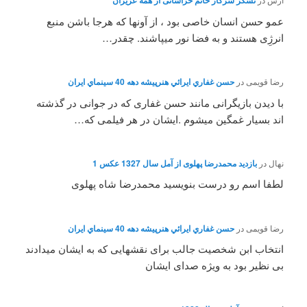
تشکر سرکار خانم خراسانی از همه عزیزان
عمو حسن انسان خاصی بود ، از آونها که هرجا باشن منبع
انرژِی هستند و به فضا نور میپاشند. چقدر…
رضا قویمی
در
حسن غفاري ايرائي هنرپيشه دهه 40 سينماي ايران
با دیدن بازیگرانی مانند حسن غفاری که در جوانی در گذشته
اند بسیار غمگین میشوم .ایشان در هر فیلمی که…
نهال
در
بازدید محمدرضا پهلوی از آمل سال 1327 عکس 1
لطفا اسم رو درست بنویسید محمدرضا شاه پهلوی
رضا قویمی
در
حسن غفاري ايرائي هنرپيشه دهه 40 سينماي ايران
انتخاب ابن شخصیت جالب برای نقشهایی که به ایشان میدادند
بی نظیر بود به ویژه صدای ایشان