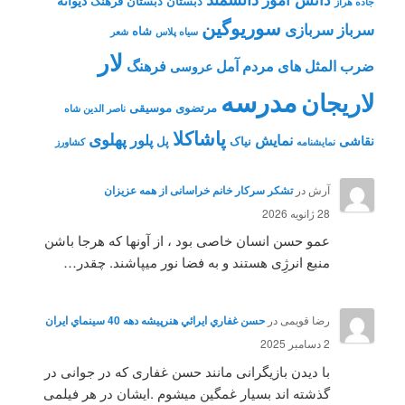
دیوانه
دبستان
دبستان فرهنگ
جاده هراز
سوریوگین
سرباز
سربازی
شاه
سیاه پلاس
شعر
لار
ضرب المثل های مردم آمل
فرهنگ
عروسی
مدرسه
لاریجان
مرتضوی
موسیقی
ناصر الدین شاه
پاشاکلا
پهلوی
نمایش
پلور
نقاشی
نیاک
پل
نمايشنامه
کشاورز
آرش
در
تشکر سرکار خانم خراسانی از همه عزیزان
28 ژانویه 2026
عمو حسن انسان خاصی بود ، از آونها که هرجا باشن
منبع انرژِی هستند و به فضا نور میپاشند. چقدر…
رضا قویمی
در
حسن غفاري ايرائي هنرپيشه دهه 40 سينماي ايران
2 دسامبر 2025
با دیدن بازیگرانی مانند حسن غفاری که در جوانی در
گذشته اند بسیار غمگین میشوم .ایشان در هر فیلمی