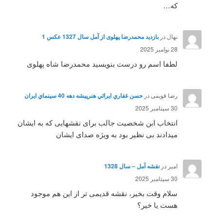
که…
نهال
در
بازدید محمدرضا پهلوی از آمل سال 1327 عکس 1
28 نوامبر 2025
لطفا اسم رو درست بنویسید محمدرضا شاه پهلوی
رضا قویمی
در
حسن غفاري ايرائي هنرپيشه دهه 40 سينماي ايران
30 سپتامبر 2025
انتخاب ابن شخصیت جالب برای نقشهایی که به ایشان
میدادند بی نظیر بود به ویژه صدای ایشان
امیر
در
نقشه آمل – سال 1328
30 سپتامبر 2025
سلام وقت بخیر، نقشه قدیمی تر از این هم موجود
هست یا خیر؟