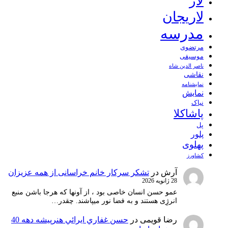
لار
لاریجان
مدرسه
مرتضوی
موسیقی
ناصر الدین شاه
نقاشی
نمايشنامه
نمایش
نیاک
پاشاکلا
پل
پلور
پهلوی
کشاورز
آرش
در
تشکر سرکار خانم خراسانی از همه عزیزان
28 ژانویه 2026
عمو حسن انسان خاصی بود ، از آونها که هرجا باشن منبع
انرژِی هستند و به فضا نور میپاشند. چقدر…
رضا قویمی
در
حسن غفاري ايرائي هنرپيشه دهه 40