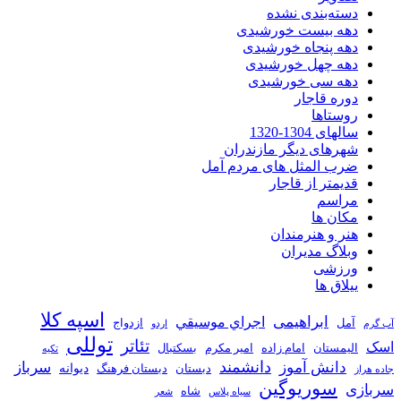
دسته‌بندی نشده
دهه بیست خورشیدی
دهه پنجاه خورشیدی
دهه چهل خورشیدی
دهه سی خورشیدی
دوره قاجار
روستاها
سالهای 1304-1320
شهرهای دیگر مازندران
ضرب المثل های مردم آمل
قدیمتر از قاجار
مراسم
مکان ها
هنر و هنرمندان
وبلاگ مدیران
ورزشی
ییلاق ها
اسپه کلا
ابراهیمی
اجراي موسيقي
آمل
ازدواج
آب گرم
اردو
توللی
تئاتر
اسک
الیمستان
امام زاده
امیر مکرم
بسکتبال
تکیه
دانشمند
دانش آموز
سرباز
دیوانه
دبستان
دبستان فرهنگ
جاده هراز
سوریوگین
سربازی
شاه
سیاه پلاس
شعر