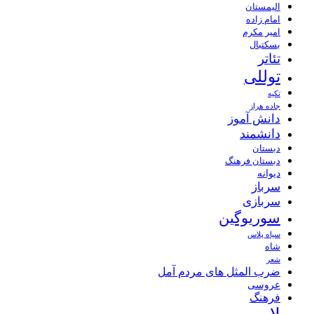
الیمستان
امام زاده
امیر مکرم
بسکتبال
تئاتر
توللی
تکیه
جاده هراز
دانش آموز
دانشمند
دبستان
دبستان فرهنگ
دیوانه
سرباز
سربازی
سوریوگین
سیاه پلاس
شاه
شعر
ضرب المثل های مردم آمل
عروسی
فرهنگ