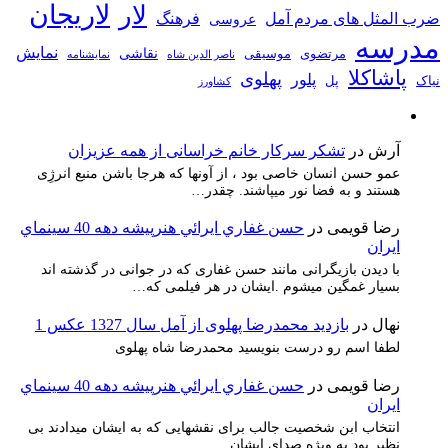
لاریجان
لار
ضرب المثل های مردم آمل
فرهنگ
عروسی
مدرسه
نمایش
نقاشی
مرتضوی
موسیقی
ناصر الدین شاه
نمايشنامه
پاشاکلا
پهلوی
پلور
نیاک
پل
کشاورز
آرش
در
تشکر سرکار خانم خراسانی از همه عزیزان
عمو حسن انسان خاصی بود ، از آونها که هرجا باشن منبع انرژِی
هستند و به فضا نور میپاشند. چقدر…
رضا قویمی
در
حسن غفاري ايرائي هنرپيشه دهه 40 سينماي
ايران
با دیدن بازیگرانی مانند حسن غفاری که در جوانی در گذشته اند
بسیار غمگین میشوم .ایشان در هر فیلمی که…
نهال
در
بازدید محمدرضا پهلوی از آمل سال 1327 عکس 1
لطفا اسم رو درست بنویسید محمدرضا شاه پهلوی
رضا قویمی
در
حسن غفاري ايرائي هنرپيشه دهه 40 سينماي
ايران
انتخاب ابن شخصیت جالب برای نقشهایی که به ایشان میدادند بی
نظیر بود به ویژه صدای ایشان