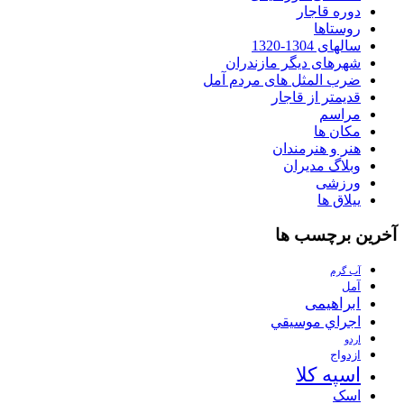
دوره قاجار
روستاها
سالهای 1304-1320
شهرهای دیگر مازندران
ضرب المثل های مردم آمل
قدیمتر از قاجار
مراسم
مکان ها
هنر و هنرمندان
وبلاگ مدیران
ورزشی
ییلاق ها
آخرین برچسب ها
آب گرم
آمل
ابراهیمی
اجراي موسيقي
اردو
ازدواج
اسپه کلا
اسک