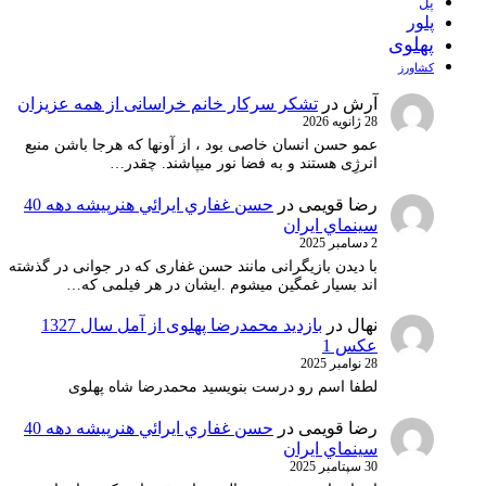
پل
پلور
پهلوی
کشاورز
آرش
در
تشکر سرکار خانم خراسانی از همه عزیزان
28 ژانویه 2026
عمو حسن انسان خاصی بود ، از آونها که هرجا باشن منبع
انرژِی هستند و به فضا نور میپاشند. چقدر…
رضا قویمی
در
حسن غفاري ايرائي هنرپيشه دهه 40
سينماي ايران
2 دسامبر 2025
با دیدن بازیگرانی مانند حسن غفاری که در جوانی در گذشته
اند بسیار غمگین میشوم .ایشان در هر فیلمی که…
نهال
در
بازدید محمدرضا پهلوی از آمل سال 1327
عکس 1
28 نوامبر 2025
لطفا اسم رو درست بنویسید محمدرضا شاه پهلوی
رضا قویمی
در
حسن غفاري ايرائي هنرپيشه دهه 40
سينماي ايران
30 سپتامبر 2025