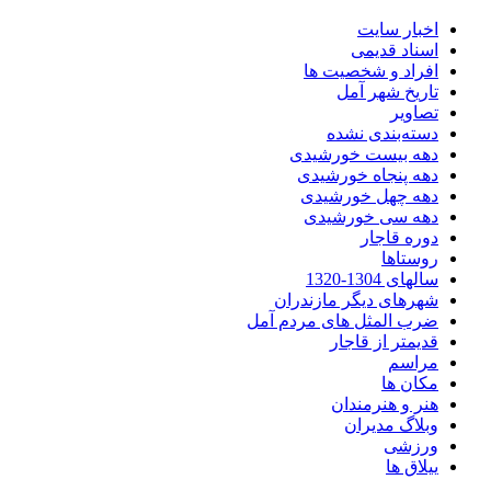
اخبار سایت
اسناد قدیمی
افراد و شخصیت ها
تاریخ شهر آمل
تصاویر
دسته‌بندی نشده
دهه بیست خورشیدی
دهه پنجاه خورشیدی
دهه چهل خورشیدی
دهه سی خورشیدی
دوره قاجار
روستاها
سالهای 1304-1320
شهرهای دیگر مازندران
ضرب المثل های مردم آمل
قدیمتر از قاجار
مراسم
مکان ها
هنر و هنرمندان
وبلاگ مدیران
ورزشی
ییلاق ها