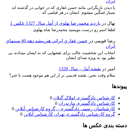
ايران
با دیدن بازیگرانی مانند حسن غفاری که در جوانی در گذشته اند
بسیار غمگین میشوم .ایشان در هر فیلمی که…
نهال
در
بازدید محمدرضا پهلوی از آمل سال 1327 عکس 1
لطفا اسم رو درست بنویسید محمدرضا شاه پهلوی
رضا قویمی
در
حسن غفاري ايرائي هنرپيشه دهه 40 سينماي
ايران
انتخاب ابن شخصیت جالب برای نقشهایی که به ایشان میدادند بی
نظیر بود به ویژه صدای ایشان
امیر
در
نقشه آمل – سال 1328
سلام وقت بخیر، نقشه قدیمی تر از این هم موجود هست یا خیر؟
پیوندها
کارشناس دادگستری املاک گیلان
0
کارشناس دادگستری مازندران
0
کارشناسان رسمی دادگستری – گروه کارشناس آنلاین
0
گروه کارشناس دادگستری تهران کارشناس آنلاین
0
دسته بندی عکس ها