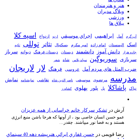
هنر و هنرمندان
وبلاگ مدیران
ورزشی
ییلاق ها
اسپه کلا
ابراهیمی
اجراي موسيقي
آمل
ازدواج
آب گرم
اردو
توللی
تئاتر
اسک
الیمستان
امام زاده
امیر مکرم
بسکتبال
تکیه
دانشمند
دانش آموز
سرباز
دیوانه
دبستان
دبستان فرهنگ
جاده هراز
سوریوگین
سربازی
شاه
سیاه پلاس
شعر
لاریجان
لار
ضرب المثل های مردم آمل
فرهنگ
عروسی
مدرسه
نمایش
نقاشی
مرتضوی
موسیقی
ناصر الدین شاه
نمايشنامه
پاشاکلا
پهلوی
پلور
نیاک
پل
کشاورز
آرش
در
تشکر سرکار خانم خراسانی از همه عزیزان
عمو حسن انسان خاصی بود ، از آونها که هرجا باشن منبع انرژِی
هستند و به فضا نور میپاشند. چقدر…
رضا قویمی
در
حسن غفاري ايرائي هنرپيشه دهه 40 سينماي