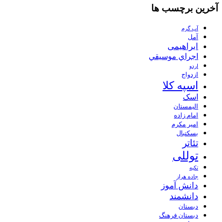
آخرین برچسب ها
آب گرم
آمل
ابراهیمی
اجراي موسيقي
اردو
ازدواج
اسپه کلا
اسک
الیمستان
امام زاده
امیر مکرم
بسکتبال
تئاتر
توللی
تکیه
جاده هراز
دانش آموز
دانشمند
دبستان
دبستان فرهنگ