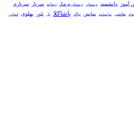
دانشمند
 آموز
سرباز
سربازی
دیوانه
دبستان
دبستان فرهنگ
پاشاکلا
پهلوی
نمایش
پلور
نقاشی
نیاک
پل
شاه
نمايشنامه
کشاورز