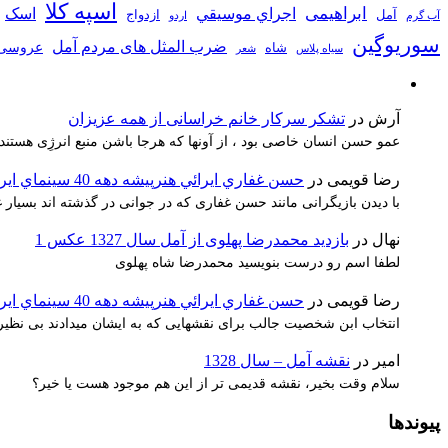
اسپه کلا
ابراهیمی
اجراي موسيقي
اسک
آمل
ازدواج
آب گرم
اردو
سوریوگین
ضرب المثل های مردم آمل
عروسی
شاه
سیاه پلاس
شعر
آرش
در
تشکر سرکار خانم خراسانی از همه عزیزان
عمو حسن انسان خاصی بود ، از آونها که هرجا باشن منبع انرژِی هستند
رضا قویمی
در
حسن غفاري ايرائي هنرپيشه دهه 40 سينماي ايران
با دیدن بازیگرانی مانند حسن غفاری که در جوانی در گذشته اند بسیا
نهال
در
بازدید محمدرضا پهلوی از آمل سال 1327 عکس 1
لطفا اسم رو درست بنویسید محمدرضا شاه پهلوی
رضا قویمی
در
حسن غفاري ايرائي هنرپيشه دهه 40 سينماي ايران
انتخاب ابن شخصیت جالب برای نقشهایی که به ایشان میدادند بی نظیر 
امیر
در
نقشه آمل – سال 1328
سلام وقت بخیر، نقشه قدیمی تر از این هم موجود هست یا خیر؟
پیوندها