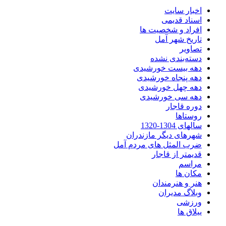
اخبار سایت
اسناد قدیمی
افراد و شخصیت ها
تاریخ شهر آمل
تصاویر
دسته‌بندی نشده
دهه بیست خورشیدی
دهه پنجاه خورشیدی
دهه چهل خورشیدی
دهه سی خورشیدی
دوره قاجار
روستاها
سالهای 1304-1320
شهرهای دیگر مازندران
ضرب المثل های مردم آمل
قدیمتر از قاجار
مراسم
مکان ها
هنر و هنرمندان
وبلاگ مدیران
ورزشی
ییلاق ها