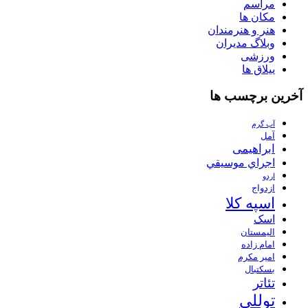
مراسم
مکان ها
هنر و هنرمندان
وبلاگ مدیران
ورزشی
ییلاق ها
آخرین برچسب ها
آب گرم
آمل
ابراهیمی
اجراي موسيقي
اردو
ازدواج
اسپه کلا
اسک
الیمستان
امام زاده
امیر مکرم
بسکتبال
تئاتر
توللی