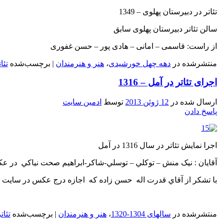
تئاتر در دبیرستان پهلوی – 1349
سالن تئاتر دبیرستان پهلوی سابق
از راست: قاسمی – امانی – هادی پور – حسن غفوری
منتشرشده در
دهه چهل خورشیدی
،
هنر و هنرمندان
|
برچسب‌شده
تئا
اجرای تئاتر در آمل – 1316
ارسال شده در
12 ژوئن 2013
توسط
ادمین سایت
پاسخ دادن
اجرا نمایش تئاتر در سال 1316 در آمل
آقايان : نيک منش – توکلي – توسلي-شاکر-ابراهيم صحت نياکي در ع
با تشکر از آقاي قدرت اله حسن زاده که اجازه درج عکس در سايت را 
منتشرشده در
سالهای 1304-1320
،
هنر و هنرمندان
|
برچسب‌شده
تئات