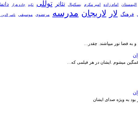
توللی
تئاتر
دانش
الیمستان
امام زاده
امیر مکرم
بسکتبال
تکیه
جاده هراز
مدرسه
لاریجان
لار
فرهنگ
مرتضوی
موسیقی
ناصر الدین 
 و به فضا نور میپاشند. چقدر…
ر غمگین میشوم .ایشان در هر فیلمی که…
بود به ویژه صدای ایشان