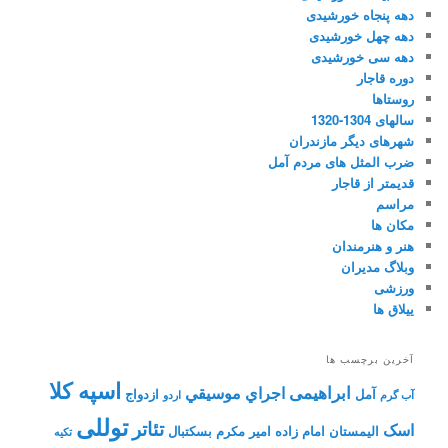
دهه پنجاه خورشیدی
دهه چهل خورشیدی
دهه سی خورشیدی
دوره قاجار
روستاها
سالهای 1304-1320
شهرهای دیگر مازندران
ضرب المثل های مردم آمل
قدیمتر از قاجار
مراسم
مکان ها
هنر و هنرمندان
وبلاگ مدیران
ورزشی
ییلاق ها
آخرین برچسب ها
اسپه کلا
ابراهیمی
اجراي موسيقي
آمل
ازدواج
آب گرم
اردو
توللی
تئاتر
اسک
الیمستان
امام زاده
امیر مکرم
بسکتبال
تکیه