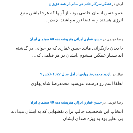
آرش
در
تشکر سرکار خانم خراسانی از همه عزیزان
عمو حسن انسان خاصی بود ، از آونها که هرجا باشن منبع
انرژِی هستند و به فضا نور میپاشند. چقدر…
رضا قویمی
در
حسن غفاري ايرائي هنرپيشه دهه 40 سينماي ايران
با دیدن بازیگرانی مانند حسن غفاری که در جوانی در گذشته
اند بسیار غمگین میشوم .ایشان در هر فیلمی که…
نهال
در
بازدید محمدرضا پهلوی از آمل سال 1327 عکس 1
لطفا اسم رو درست بنویسید محمدرضا شاه پهلوی
رضا قویمی
در
حسن غفاري ايرائي هنرپيشه دهه 40 سينماي ايران
انتخاب ابن شخصیت جالب برای نقشهایی که به ایشان میدادند
بی نظیر بود به ویژه صدای ایشان