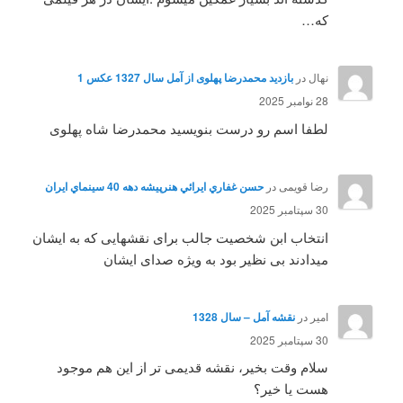
که…
نهال
در
بازدید محمدرضا پهلوی از آمل سال 1327 عکس 1
28 نوامبر 2025
لطفا اسم رو درست بنویسید محمدرضا شاه پهلوی
رضا قویمی
در
حسن غفاري ايرائي هنرپيشه دهه 40 سينماي ايران
30 سپتامبر 2025
انتخاب ابن شخصیت جالب برای نقشهایی که به ایشان
میدادند بی نظیر بود به ویژه صدای ایشان
امیر
در
نقشه آمل – سال 1328
30 سپتامبر 2025
سلام وقت بخیر، نقشه قدیمی تر از این هم موجود
هست یا خیر؟