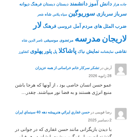
دانشمند
دانش آموز
دیوانه
دبستان
دبستان فرهنگ
جاده هراز
سوریوگین
سرباز
سربازی
شاه
سیاه پلاس
شعر
لار
ضرب المثل های مردم آمل
فرهنگ
عروسی
مدرسه
لاریجان
مرتضوی
موسیقی
ناصر الدین شاه
پاشاکلا
پهلوی
نمایش
پلور
نقاشی
نیاک
پل
نمايشنامه
کشاورز
آرش
در
تشکر سرکار خانم خراسانی از همه عزیزان
28 ژانویه 2026
عمو حسن انسان خاصی بود ، از آونها که هرجا باشن
منبع انرژِی هستند و به فضا نور میپاشند. چقدر…
رضا قویمی
در
حسن غفاري ايرائي هنرپيشه دهه 40 سينماي ايران
2 دسامبر 2025
با دیدن بازیگرانی مانند حسن غفاری که در جوانی در
گذشته اند بسیار غمگین میشوم .ایشان در هر فیلمی