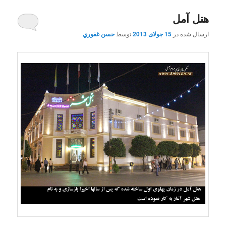
هتل آمل
ارسال شده در
15 جولای 2013
توسط
حسن غفوري