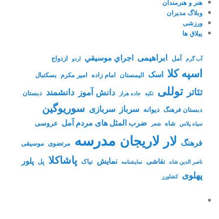
هنر و هنرمندان
وبلاگ مدیران
ورزشی
ییلاق ها
ابراهیمی
اجراي موسيقي
آمل
ازدواج
آب گرم
اردو
اسپه کلا
اسک
الیمستان
امام زاده
امیر مکرم
بسکتبال
توللی
تئاتر
دانشمند
دانش آموز
دبستان
تکیه
جاده هراز
سوریوگین
سرباز
سربازی
دیوانه
دبستان فرهنگ
ضرب المثل های مردم آمل
عروسی
شاه
سیاه پلاس
شعر
مدرسه
لاریجان
لار
فرهنگ
مرتضوی
موسیقی
پاشاکلا
نمایش
پلور
نقاشی
نیاک
پل
ناصر الدین شاه
نمايشنامه
پهلوی
کشاورز