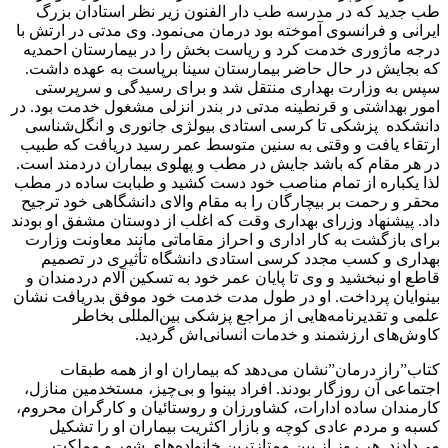
طب جديد كه در مدرسه طب دار الفنون زير نظر استادان بزرگ
ايرانى و فرانسوى آموخته بود درمان مى‌نمود. وى مدتى در ارتش با
درجه ماژورى خدمت كرد و رياست بخش را در بيمارستان احمديه
كه بجايش در حال حاضر بيمارستان سينا برپاست به عهده داشت.
سپس به وزارت بهدارى منتقل شد و براى رسيدگى و سرپرستى
امور بهداشتى و قرنطينه مدتى در بندر انزلى مشغول خدمت بود. در
دانشكده پزشكى تا كرسى استادى بيولژى جانورى و انگل‌شناسى
ارتقاء يافت و وقتى به سنين متوسط عمر رسيد دريافت كه طبيب
در هر مقام كه باشد جايش در مطب و پهلوى بيماران دردمند است.
لذا يكباره از تمام مناصب خود دست كشيد و طبابت ساده در مطب
محقر و رحمت بر بيچارگان را به مقام والاى دانشگاهى خود ترجيح
داد. پيشنهاد وزراى بهدارى وقت كه اغلب از دوستان مشفق او بودند
براى بازگشت به كار ادارى و احراز مقاماتى مانند معاونت وزارت
بهدارى و كسب مجدد كرسى استادى دانشگاه تأثيرى در تصميم
قاطع او نبخشيد و وى تا پايان عمر خود به تسكين آلام دردمندان و
بينوايان پرداخت. او در طول مدت خدمت خود موفق بدريافت نشان
علمى و تقديرنامه‌هايى از مراجع پزشكى بين‌المللى بخاطر
كاوش‌هاى ارزشمند و خدمات انسانى‌اش گرديد.
كتاب”راز درمان”نشان مى‌دهد كه بيماران او از همه طبقات
اجتماعى آن روزگار بودند. افراد بينوا و بى‌چيز، مستخدمين منازل،
كارمندان ساده ادارات، كشاورزان و روستائيان و كارگران محروم،
كسبه و مردم عادى كوچه و بازار اكثريت بيماران او را تشكيل
مى‌دادند. هر روز از بين ممتازترين خانواده‌هاى شهر و مملكت