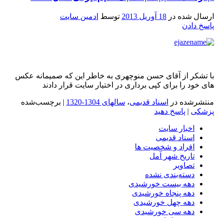
ارسال شده در
18 آوریل 2013
توسط
ادمین سایت
پاسخ دادن
با تشکر از آقای حسن منوچهری به خاطر این که صمیمانه عکس
های خود را برای کپی برداری در اختیار سایت قرار دادند
منتشرشده در
اسناد قدیمی
،
سالهای 1304-1320
|
برچسب‌شده
پزشکی
|
پاسخ دهید
اخبار سایت
اسناد قدیمی
افراد و شخصیت ها
تاریخ شهر آمل
تصاویر
دسته‌بندی نشده
دهه بیست خورشیدی
دهه پنجاه خورشیدی
دهه چهل خورشیدی
دهه سی خورشیدی