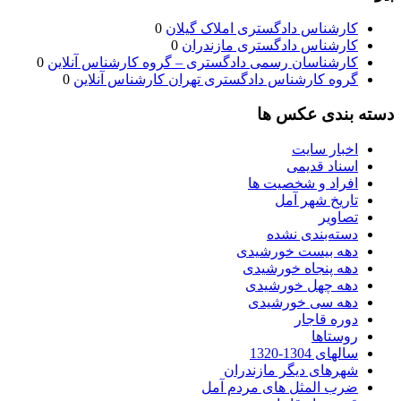
کارشناس دادگستری املاک گیلان
0
کارشناس دادگستری مازندران
0
کارشناسان رسمی دادگستری – گروه کارشناس آنلاین
0
گروه کارشناس دادگستری تهران کارشناس آنلاین
0
دسته بندی عکس ها
اخبار سایت
اسناد قدیمی
افراد و شخصیت ها
تاریخ شهر آمل
تصاویر
دسته‌بندی نشده
دهه بیست خورشیدی
دهه پنجاه خورشیدی
دهه چهل خورشیدی
دهه سی خورشیدی
دوره قاجار
روستاها
سالهای 1304-1320
شهرهای دیگر مازندران
ضرب المثل های مردم آمل