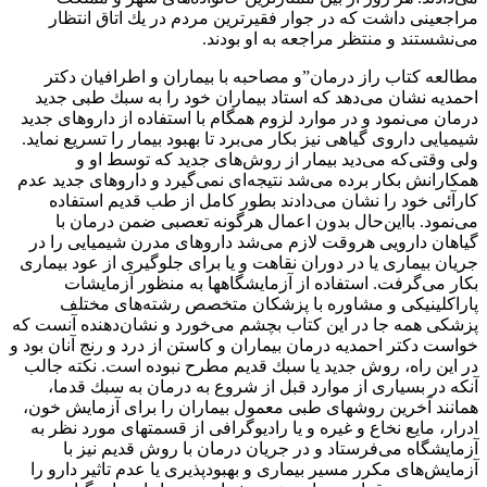
مراجعينى داشت كه در جوار فقيرترين مردم در يك اتاق انتظار
مى‌نشستند و منتظر مراجعه به او بودند.
مطالعه كتاب راز درمان”و مصاحبه با بيماران و اطرافيان دكتر
احمديه نشان مى‌دهد كه استاد بيماران خود را به سبك طبى جديد
درمان مى‌نمود و در موارد لزوم همگام با استفاده از داروهاى جديد
شيميايى داروى گياهى نيز بكار مى‌برد تا بهبود بيمار را تسريع نمايد.
ولى وقتى‌كه مى‌ديد بيمار از روش‌هاى جديد كه توسط او و
همكارانش بكار برده مى‌شد نتيجه‌اى نمى‌گيرد و داروهاى جديد عدم
كارآئى خود را نشان مى‌دادند بطور كامل از طب قديم استفاده
مى‌نمود. بااين‌حال بدون اعمال هرگونه تعصبى ضمن درمان با
گياهان دارويى هروقت لازم مى‌شد داروهاى مدرن شيميايى را در
جريان بيمارى يا در دوران نقاهت و يا براى جلوگيرى از عود بيمارى
بكار مى‌گرفت. استفاده از آزمايشگاهها به منظور آزمايشات
پاراكلينيكى و مشاوره با پزشكان متخصص رشته‌هاى مختلف
پزشكى همه جا در اين كتاب بچشم مى‌خورد و نشان‌دهنده آنست كه
خواست دكتر احمديه درمان بيماران و كاستن از درد و رنج آنان بود و
در اين راه، روش جديد يا سبك قديم مطرح نبوده است. نكته جالب
آنكه در بسيارى از موارد قبل از شروع به درمان به سبك قدما،
همانند آخرين روشهاى طبى معمول بيماران را براى آزمايش خون،
ادرار، مايع نخاع و غيره و يا راديوگرافى از قسمتهاى مورد نظر به
آزمايشگاه مى‌فرستاد و در جريان درمان با روش قديم نيز با
آزمايش‌هاى مكرر مسير بيمارى و بهبودپذيرى يا عدم تاثير دارو را