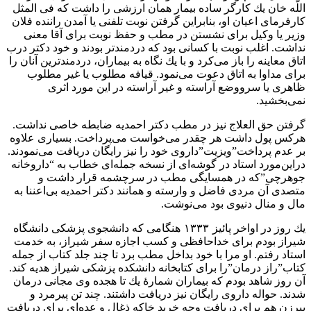
اللّه خان يك كارگر ساده بيمار همان ارزشى را داشت كه فى المثل
كارفرماى اعيان او، بنابراين گرفتن نوبت تلفنى يا آمدن راننده فلان
وزير يا وكيل براى نشستن در مطب و حفظ نوبت براى آقا معنى
نداشت. اغلب نوبت با كسانى بود كه دردمندتر بودند و خود دكتر درب
اتاق معاينه را باز مى‌كرد و با يك نگاه به بيماران، دردمندترين آنان را
براى مداوا به اتاق دعوت مى‌نمود. قيافه مطلوب يا غير مطلوب
ظاهرى يا سرووضع آراسته و غير آراسته در اين مورد اثرى
نمى‌بخشيد.
گرفتن حق العلاج نيز در مطب دكتر احمديه ضابطه خاصى نداشت.
هركس پول داشت هر چقدر مى‌خواست مى‌پرداخت. بسيارى علاوه
بر عدم پرداخت”ويزيت”داروى خود را نيز رايگان دريافت مى‌نمودند.
دراين‌مورد استاد در گوشه‌اى از نسخه جمله‌اى خطاب به “داروخانه
جوهرچى”كه در همسايگى مطب در سرچشمه قرار داشت و
متصدى آن مردى فاضل و وارسته و همانند دكتر احمديه بى‌اعننا به
مال و منال دنيوى بود مى‌نوشت.
يك روز در اواخر پائيز ١٣٣٣ هنگامى كه دانشجوى پزشكى دانشگاه
شيراز بودم براى خداحافظى و كسب اجازه سفر شيراز، به خدمت
استاد رفتم. او مرا با خود بداخل مطب برد تا چند جلد كتاب از جمله
كتاب”راز درمان”را براى كتابخانه دانشكده پزشكى شيراز هديه كند.
آن روز شاهد بودم كه بيماران شمارۀ يك تا هجده وى مجانى درمان
شدند. حواله داروى رايگان نيز دريافت داشتند. چند تن پيرمرد و
پيرزن هم براى دريافت وجه خريد خاكه ذغال و عده‌اى براى دريافت