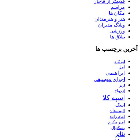
قدیمتر از قاجار
مراسم
مکان ها
هنر و هنرمندان
وبلاگ مدیران
ورزشی
ییلاق ها
آخرین برچسب ها
آب گرم
آمل
ابراهیمی
اجراي موسيقي
اردو
ازدواج
اسپه کلا
اسک
الیمستان
امام زاده
امیر مکرم
بسکتبال
تئاتر