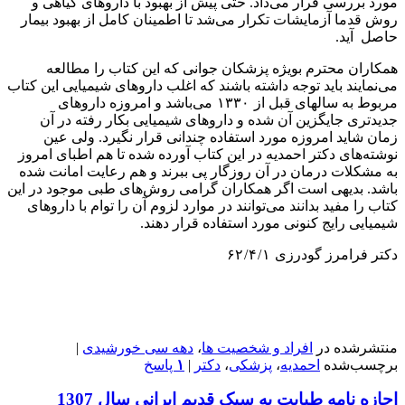
مورد بررسى قرار مى‌داد. حتى پيش از بهبود با داروهاى گياهى و
روش قدما آزمايشات تكرار مى‌شد تا اطمينان كامل از بهبود بيمار
حاصل آيد.
همكاران محترم بويژه پزشكان جوانى كه اين كتاب را مطالعه
مى‌نمايند بايد توجه داشته باشند كه اغلب داروهاى شيميايى اين كتاب
مربوط به سالهاى قبل از ١٣٣٠ مى‌باشد و امروزه داروهاى
جديدترى جايگزين آن شده و داروهاى شيميايى بكار رفته در آن
زمان شايد امروزه مورد استفاده چندانى قرار نگيرد. ولى عين
نوشته‌هاى دكتر احمديه در اين كتاب آورده شده تا هم اطباى امروز
به مشكلات درمان در آن روزگار پى ببرند و هم رعايت امانت شده
باشد. بديهى است اگر همكاران گرامى روش‌هاى طبى موجود در اين
كتاب را مفيد بدانند مى‌توانند در موارد لزوم آن را توام با داروهاى
شيميايى رايج كنونى مورد استفاده قرار دهند.
دكتر فرامرز گودرزى ١ / ۴ / ۶٢
منتشرشده در
افراد و شخصیت ها
،
دهه سی خورشیدی
|
برچسب‌شده
احمدیه
،
پزشکی
،
دکتر
|
۱
پاسخ
اجازه نامه طبابت به سبک قدیم ایرانی سال 1307