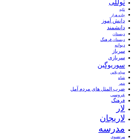
توللی
تکیه
جاده هراز
دانش آموز
دانشمند
دبستان
دبستان فرهنگ
دیوانه
سرباز
سربازی
سوریوگین
سیاه پلاس
شاه
شعر
ضرب المثل های مردم آمل
عروسی
فرهنگ
لار
لاریجان
مدرسه
مرتضوی