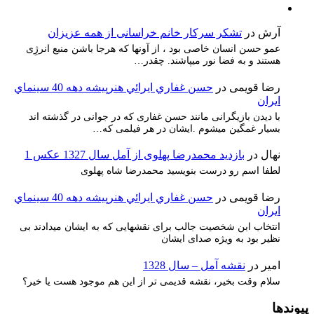
آرش
در
تشکر سرکار خانم خراسانی از همه عزیزان
عمو حسن انسان خاصی بود ، از آونها که هرجا باشن منبع انرژِی
هستند و به فضا نور میپاشند. چقدر…
رضا قویمی
در
حسن غفاري ايرائي هنرپيشه دهه 40 سينماي
ايران
با دیدن بازیگرانی مانند حسن غفاری که در جوانی در گذشته اند
بسیار غمگین میشوم .ایشان در هر فیلمی که…
نهال
در
بازدید محمدرضا پهلوی از آمل سال 1327 عکس 1
لطفا اسم رو درست بنویسید محمدرضا شاه پهلوی
رضا قویمی
در
حسن غفاري ايرائي هنرپيشه دهه 40 سينماي
ايران
انتخاب ابن شخصیت جالب برای نقشهایی که به ایشان میدادند بی
نظیر بود به ویژه صدای ایشان
امیر
در
نقشه آمل – سال 1328
سلام وقت بخیر، نقشه قدیمی تر از این هم موجود هست یا خیر؟
پیوندها