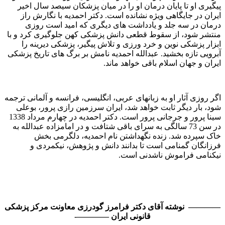
پیگیری او تا پایان درمان او را در میان پزشکان سیصد سال اخیر
ایران در جایگاهی ویژه نشانده است. دکتر احمدیه با نگارش راز
درمان در سه جلد و یادداشت های دیگری که امید است روزی
منتشر شود، از سقوط قطعی دانش پزشکی کهن جلوگیری کرد و با
ابزار پزشکی نوین و خرد ورزی و تلاش پیگیر، پزشکی دیرینه را
آبرویی تازه بخشید. عبدالله احمدیه نامش بر برگ های تاریخ پزشکی
ایران و جهان اسلام باقی خواهد ماند.
اگر روزی آثار او به زبانهای عربی، انگلیسی، فرانسه و آلمانی ترجمه
شود، بار دیگر ثابت خواهد شد، ایران سرزمین رازی پرور، بوعلی
سینا پرور و جرجانی پرور است. دکتر احمدیه در چهارم مرداد 1338
در سن 73 سالگی به سرای باقی شتافت و در امامزاده عبدالله به
خاک سپرده شد. زنده نگهداشتن نام احمدیه، دلگرمی بخش
فرزانگان گمنامی است تا بدانند دانش و پژوهش، نیکمردی و
نیکنامی فراموش ناشدنی است.
———— نوشته آقاى دكتر فرامرز گودرزى معاونت مركز پزشكى
قانونى ايران ————-