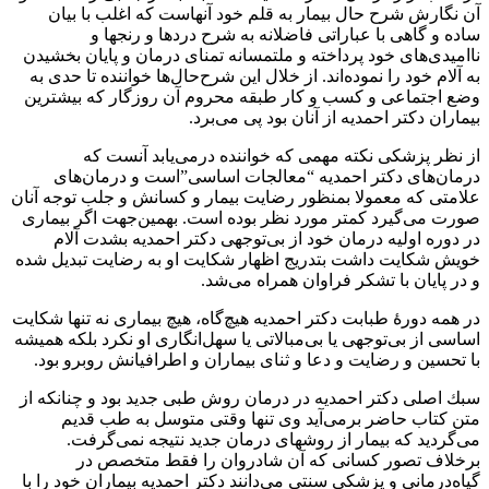
آن نگارش شرح حال بيمار به قلم خود آنهاست كه اغلب با بيان
ساده و گاهى با عباراتى فاضلانه به شرح دردها و رنجها و
نااميدى‌هاى خود پرداخته و ملتمسانه تمناى درمان و پايان بخشيدن
به آلام خود را نموده‌اند. از خلال اين شرح‌حال‌ها خواننده تا حدى به
وضع اجتماعى و كسب و كار طبقه محروم آن روزگار كه بيشترين
بيماران دكتر احمديه از آنان بود پى مى‌برد.
از نظر پزشكى نكته مهمى كه خواننده درمى‌يابد آنست كه
درمان‌هاى دكتر احمديه “معالجات اساسى”است و درمان‌هاى
علامتى كه معمولا بمنظور رضايت بيمار و كسانش و جلب توجه آنان
صورت مى‌گيرد كمتر مورد نظر بوده است. بهمين‌جهت اگر بيمارى
در دوره اوليه درمان خود از بى‌توجهى دكتر احمديه بشدت آلام
خويش شكايت داشت بتدريج اظهار شكايت او به رضايت تبديل شده
و در پايان با تشكر فراوان همراه مى‌شد.
در همه دورۀ طبابت دكتر احمديه هيچ‌گاه، هيچ بيمارى نه تنها شكايت
اساسى از بى‌توجهى يا بى‌مبالاتى يا سهل‌انگارى او نكرد بلكه هميشه
با تحسين و رضايت و دعا و ثناى بيماران و اطرافيانش روبرو بود.
سبك اصلى دكتر احمديه در درمان روش طبى جديد بود و چنانكه از
متن كتاب حاضر برمى‌آيد وى تنها وقتى متوسل به طب قديم
مى‌گرديد كه بيمار از روشهاى درمان جديد نتيجه نمى‌گرفت.
برخلاف تصور كسانى كه آن شادروان را فقط متخصص در
گياه‌درمانى و پزشكى سنتى مى‌دانند دكتر احمديه بيماران خود را با