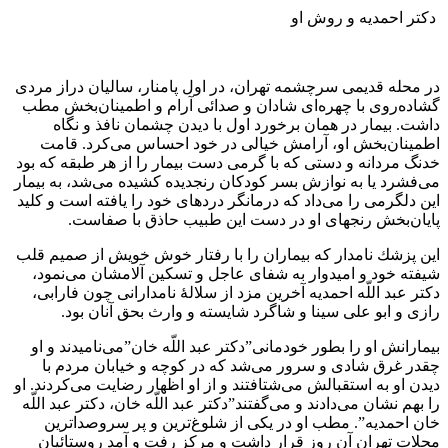
دكتر احمديه و روش او
در محله قديمى سرچشمه تهران، در اول پامنار، ساليان دراز مردى
گشاده‌روى با چهره‌اى شادان و صدائى آرام و اطمينان‌بخش مطب
داشت. بيمار در همان برخورد اول با ديدن چشمان نافذ و نگاه
اطمينان‌بخش او، آرامش خيالى در خود احساس مى‌كرد. قامت
خدنگ مردانه و دستى كه با گرمى دست بيمار را از هر طبقه كه بود
مى‌فشرد يا به نوازش بسر كودكان رنجديده كشيده مى‌شد، به بيمار
اين دلگرمى را مى‌داد كه درمانگر دردهاى خود را يافته است و كليد
پايان‌بخش رنجهاى او در دست اين طبيب حاذق با صفاست.
اين پزشك نامدار كه بيماران را با رفتار خوش خويش از صميم قلب
شيفته خود و اميدوار به شفاى عاجل و تسكين آلامشان مى‌نمود،
دكتر عبد اللّه احمديه آخرين مزد از سلالۀ نامدارانى چون فارابى،
رازى و ابو على سينا و شاگرد شايسته و وارث بحق آنان بود.
بيمارانش او را بطور خودمانى”دكتر عبد اللّه خان”مى‌ناميدند و او
چقدر غرق شادى و سرور مى‌شد كه در كوچه و خيابان مردم با
ديدن او به استقبالش مى‌شتافتند و از او اظهار رضايت مى‌كردند. او
را بهم نشان مى‌دادند و مى‌گفتند”دكتر عبد اللّه خان، دكتر عبد اللّه
خان احمديه”. مطب او در يكى از شلوغ‌ترين و پر سروصداترين
محلات تهران آن روز قرار داشت و مركز رفت و آمد روستائيان