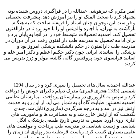
امیر مکرم که تیزهوشی عبدالله را در فراگیری دروس شنیده بود،
پشنهاد کرد تا صحت الملک او را نیز آموزش دهد. پیشرفت تحصیلی
و فراست این نوجوان چنان استاد را فریفته ساخت که به هنگام
بازگشت به تهران، با اجازه والدینش او را با خود برد تا در دارالفنون
تحصیل کند. احمدیه تحصیلات متوسط خود را در آنجا به پایان برد و
برای ادامه تحصیل به مدرسه طب دارالفنون رفت. در آن دوران در
مدرسه طب دارالفنون در حکم دانشکده پزشکی امروز بود و
پزشکی را اساتیدی ایرانی چون دکتر حکیم اعظم و دکتر امیراعلم و
اساتید فرانسوی چون پروفسور گاله، گاشه، مولر و ژرژ تدریس می
کردند.
عبدالله احمدیه سال های تحصیل را سپری کرد و در سال 1294
شمسی (1333 هجری قمری) مدرک دیپلم دکترای خویش را دریافت
کرد و سپس به کارورزی در بیمارستان پرداخت. بیمارستان نظامی
احمدیه نخستین طبابت گاه او به شمار می آید. از این رو به خدمت
ارتش نیز در آمد و به درجه سرگردی (ماژوری) نایل شد. چندی
نگذشت که از ارتش خارج شد و به مسافرت ها و ماموریت های
اداری روی آورد. سپس به تدریس تاریخ طبیعی پزشکی، انگل
شناسی و زیست شناسی در مدرسه طب پرداخت و موفقیت های
علمی بسیاری کسب کرد. ریاست قرنطینه بندر پهلوی آن زمان را
مدتی به عهده گرفت و زمانی نیز ریاست بهداری خراسان به او