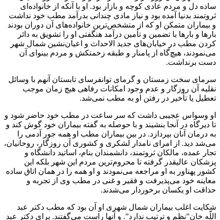
ساده دل و مردم عادى كوچه و بازار بود. او با آنكه از خانواده‌اى
ثروتمند بدنيا آمده بود و نياز مادى چندانى بدرآمد مطب خود نداشت
و بيماران متمكن او كه از متشخص‌ترين خانواده‌هاى آن دوران بودند
بارها و بارها با تضمين و تأمين درآمد هنگفتى او را تشويق به دائر
كردن مطب در خيابان‌هاى جديد الاحداث و اعيان‌نشين شمال شهر
مى‌نمودند، هيچ‌گاه از پامنار و طبقه زحمتكش و مردم بينواى آن
دست برنداشت.
سرماى سخت زمستان و گرماى توانفرساى تابستان آنهم با وسائل
نقليه آن روزگار و عدم وجود امكانات رفاهى هيچ زمان موجب
تعطيل يا تأخير در رفتن او به مطب نمى‌شد.
او وسواس عجيبى داشت كه سر ساعت در مطب خود حاضر شود و
تا ديرگاه در آنجا بنشيند و با حوصله به گفته بيماران خود گوش كند و
به درمان آنان بپردازد. در بين بيماران مطب او همه جور آدمى را
مى‌شد ديد. از امراى نامدار لشكرى و كشورى آن روزگار، روحانيان،
تجار عمده، مالكان ثروتمند، دانشمندان بنام، اساتيد دانشگاه و
پزشكان عاليقدر گرفته تا محروم‌ترين مردم اين شهر بلكه اين
كشور پهناور به او مراجعه مى‌نمودند و او همه را در همان اتاق ساده
معاينه خود مى‌پذيرفت و فقير و غنى در مطب وى از تجربه و
حذاقت او يكسان برخوردار مى‌شدند.
شكايت اغلب بيماران شمال شهرى او آن بود كه مطب دكتر عبد
اللّه خان”نظم و ترتيب ندارد”. و آنها راست مى‌گفتند. براى دكتر عبد