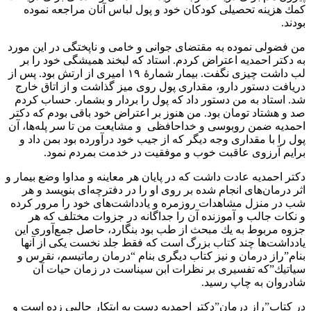
كمك هزينه تحصيلى كودكان خود و پول لباس آنان مراجعه نموده
بودند.
من فضولى نموده به مقتضاى جوانى و خامى و ناپختگى در اين مورد
به دكتر احمديه اعتراض كردم. استاد كه لبخند هميشگى خود را بر
لب داشت چيزى نگفت. بيمار شمارۀ ١٩ اميرى از ارتش بود. پس از
دريافت دستور دارو، مقدارى پول روى ميز گذاشت و از اتاق خارج
شد. استاد به من دستور داد كه پول را بردار و بشمار. حساب كردم
صد و هشتاد تومان بود. من هنوز بر اعتراض خود باقى بودم كه دكتر
احمديه ضمن روبوسى و خداحافظى و مشايعت من تا سر پله‌ها، آن
پول را با مقدارى وجه ديگر كه از جيب خود درآورده بود بمن داد و
برايم آرزوى عاقبت خوب و موفقيت در خدمت بمردم نمود.
دكتر احمديه عادت داشت كه در پايان هر معاينه و مداوا وضع بيمار و
اثر درمان‌هاى انجام شده بر روى او را در دفترچه‌اى بنويسد و هر
شب در منزل مشاهدات روزمره و يادداشت‌هاى خود را مرور كرده
و نكات جالب و آموزنده آن را جداگانه در جزوات مختلف كه هر
جزوه مربوط به يك مبحث از طب بود بنگارد، حاصل جمع‌آورى اين
يادداشت‌ها چند كتاب بزرگ است كه فقط جلد نخست يكى از آنها
بنام”راز درمان و نيز كتاب ديگرى بنام “درمان رماتيسم، نقرس و
سياتيك”كه تفسيرى بر نظرات ابن سيناست در زمان حيات آن
شادروان به چاپ رسيد.
در كتاب”راز درمان”دكتر احمديه دست به ابتكار جالبى زده است و