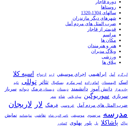
دوره قاجار
روستاها
سالهای 1304-1320
شهرهای دیگر مازندران
ضرب المثل های مردم آمل
قدیمتر از قاجار
مراسم
مکان ها
هنر و هنرمندان
وبلاگ مدیران
ورزشی
ییلاق ها
اسپه کلا
ابراهیمی
اجراي موسيقي
آمل
ازدواج
آب گرم
اردو
توللی
تئاتر
اسک
الیمستان
امام زاده
امیر مکرم
بسکتبال
تکیه
دانشمند
دانش آموز
سرباز
دیوانه
دبستان
دبستان فرهنگ
جاده هراز
سوریوگین
سربازی
شاه
سیاه پلاس
شعر
لاریجان
لار
ضرب المثل های مردم آمل
فرهنگ
عروسی
مدرسه
نمایش
نقاشی
مرتضوی
موسیقی
ناصر الدین شاه
نمايشنامه
پاشاکلا
پهلوی
پلور
نیاک
پل
کشاورز