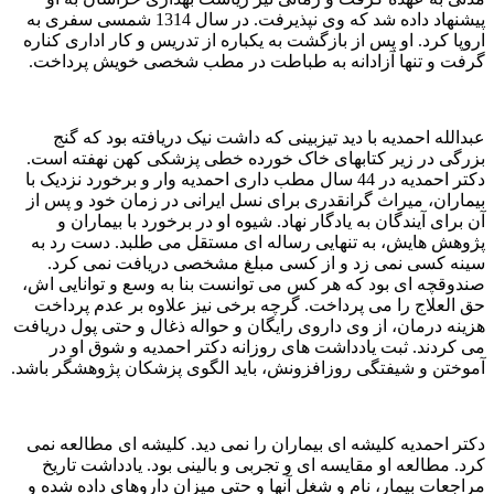
پیشنهاد داده شد که وی نپذیرفت. در سال 1314 شمسی سفری به
اروپا کرد. او پس از بازگشت به یکباره از تدریس و کار اداری کناره
گرفت و تنها آزادانه به طباطت در مطب شخصی خویش پرداخت.
عبدالله احمدیه با دید تیزبینی که داشت نیک دریافته بود که گنج
بزرگی در زیر کتابهای خاک خورده خطی پزشکی کهن نهفته است.
دکتر احمدیه در 44 سال مطب داری احمدیه وار و برخورد نزدیک با
بیماران، میراث گرانقدری برای نسل ایرانی در زمان خود و پس از
آن برای آیندگان به یادگار نهاد. شیوه او در برخورد با بیماران و
پژوهش هایش، به تنهایی رساله ای مستقل می طلبد. دست رد به
سینه کسی نمی زد و از کسی مبلغ مشخصی دریافت نمی کرد.
صندوقچه ای بود که هر کس می توانست بنا به وسع و توانایی اش،
حق العلاج را می پرداخت. گرچه برخی نیز علاوه بر عدم پرداخت
هزینه درمان، از وی داروی رایگان و حواله ذغال و حتی پول دریافت
می کردند. ثبت یادداشت های روزانه دکتر احمدیه و شوق او در
آموختن و شیفتگی روزافزونش، باید الگوی پزشکان پژوهشگر باشد.
دکتر احمدیه کلیشه ای بیماران را نمی دید. کلیشه ای مطالعه نمی
کرد. مطالعه او مقایسه ای و تجربی و بالینی بود. یادداشت تاریخ
مراجعات بیمار، نام و شغل آنها و حتی میزان داروهای داده شده و