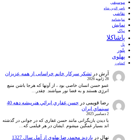
موسیقی
ناصر الدین شاه
نقاشی
نمايشنامه
نمایش
نیاک
پاشاکلا
پل
پلور
پهلوی
کشاورز
آرش
در
تشکر سرکار خانم خراسانی از همه عزیزان
28 ژانویه 2026
عمو حسن انسان خاصی بود ، از آونها که هرجا باشن منبع
انرژِی هستند و به فضا نور میپاشند. چقدر…
رضا قویمی
در
حسن غفاري ايرائي هنرپيشه دهه 40
سينماي ايران
2 دسامبر 2025
با دیدن بازیگرانی مانند حسن غفاری که در جوانی در گذشته
اند بسیار غمگین میشوم .ایشان در هر فیلمی که…
نهال
در
بازدید محمدرضا پهلوی از آمل سال 1327