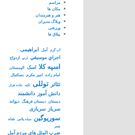
مراسم
مکان ها
هنر و هنرمندان
وبلاگ مدیران
ورزشی
ییلاق ها
ابراهیمی
آمل
آب گرم
اجراي موسيقي
ازدواج
اردو
اسپه کلا
اسک
الیمستان
امام زاده
امیر مکرم
بسکتبال
توللی
تئاتر
تکیه
جاده هراز
دانشمند
دانش آموز
دیوانه
دبستان
دبستان فرهنگ
سرباز
سربازی
سوریوگین
شاه
سیاه پلاس
شعر
ضرب المثل های مردم آمل