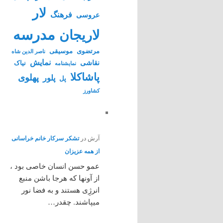
لار
فرهنگ
عروسی
مدرسه
لاریجان
مرتضوی
موسیقی
ناصر الدین شاه
نمایش
نقاشی
نیاک
نمايشنامه
پاشاکلا
پهلوی
پلور
پل
کشاورز
آرش
در
تشکر سرکار خانم خراسانی
از همه عزیزان
عمو حسن انسان خاصی بود ،
از آونها که هرجا باشن منبع
انرژِی هستند و به فضا نور
میپاشند. چقدر…