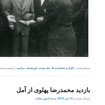
منتشرشده در
افراد و شخصیت ها
،
دهه بیست خورشیدی
،
مراسم
|
برچسب‌شده
بازدید محمدرضا پهلوی از آمل
ارسال شده در
13 می 2013
توسط
ادمین سایت