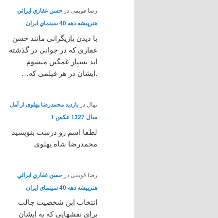
رضا قویمی
در
حسن غفاري ايرائي
هنرپيشه دهه 40 سينماي ايران
با دیدن بازیگرانی مانند حسن
غفاری که در جوانی در گذشته
اند بسیار غمگین میشوم
.ایشان در هر فیلمی که…
نهال
در
بازدید محمدرضا پهلوی از آمل
سال 1327 عکس 1
لطفا اسم رو درست بنویسید
محمدرضا شاه پهلوی
رضا قویمی
در
حسن غفاري ايرائي
هنرپيشه دهه 40 سينماي ايران
انتخاب ابن شخصیت جالب
برای نقشهایی که به ایشان