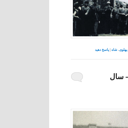
پهلوی
،
شاه
|
پاسخ دهید
– سال