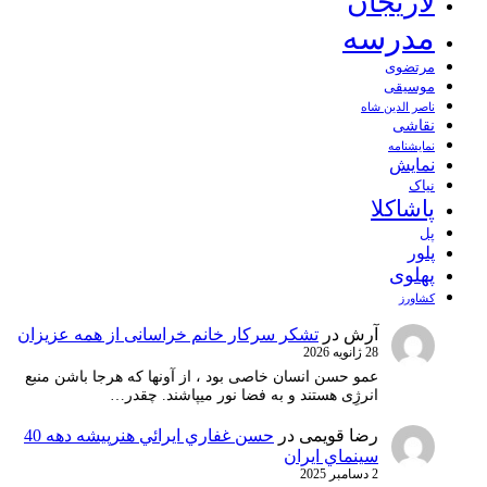
لاریجان
مدرسه
مرتضوی
موسیقی
ناصر الدین شاه
نقاشی
نمايشنامه
نمایش
نیاک
پاشاکلا
پل
پلور
پهلوی
کشاورز
آرش
در
تشکر سرکار خانم خراسانی از همه عزیزان
28 ژانویه 2026
عمو حسن انسان خاصی بود ، از آونها که هرجا باشن منبع
انرژِی هستند و به فضا نور میپاشند. چقدر…
رضا قویمی
در
حسن غفاري ايرائي هنرپيشه دهه 40
سينماي ايران
2 دسامبر 2025