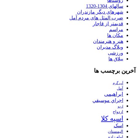
روستاها
سالهای 1304-1320
شهرهای دیگر مازندران
ضرب المثل های مردم آمل
قدیمتر از قاجار
مراسم
مکان ها
هنر و هنرمندان
وبلاگ مدیران
ورزشی
ییلاق ها
آخرین برچسب ها
آب گرم
آمل
ابراهیمی
اجراي موسيقي
اردو
ازدواج
اسپه کلا
اسک
الیمستان
امام زاده