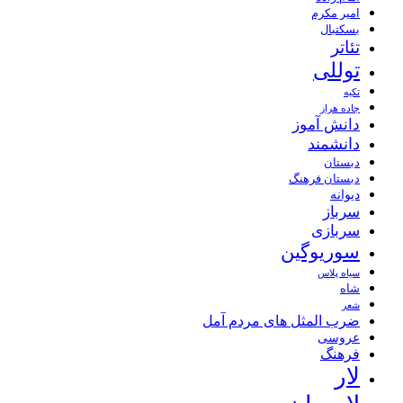
امیر مکرم
بسکتبال
تئاتر
توللی
تکیه
جاده هراز
دانش آموز
دانشمند
دبستان
دبستان فرهنگ
دیوانه
سرباز
سربازی
سوریوگین
سیاه پلاس
شاه
شعر
ضرب المثل های مردم آمل
عروسی
فرهنگ
لار