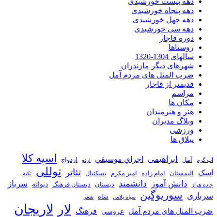
دهه بیست خورشیدی
دهه پنجاه خورشیدی
دهه چهل خورشیدی
دهه سی خورشیدی
دوره قاجار
روستاها
سالهای 1304-1320
شهرهای دیگر مازندران
ضرب المثل های مردم آمل
قدیمتر از قاجار
مراسم
مکان ها
هنر و هنرمندان
وبلاگ مدیران
ورزشی
ییلاق ها
اسپه کلا
ابراهیمی
اجراي موسيقي
آمل
ازدواج
آب گرم
اردو
توللی
تئاتر
اسک
الیمستان
امام زاده
امیر مکرم
بسکتبال
تکیه
دانشمند
دانش آموز
سرباز
دیوانه
دبستان
دبستان فرهنگ
جاده هراز
سوریوگین
سربازی
شاه
سیاه پلاس
شعر
لاریجان
لار
ضرب المثل های مردم آمل
فرهنگ
عروسی