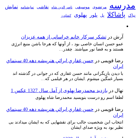
مدرسه
نمایش
نقاشی
مرتضوی
موسیقی
ناصر الدین شاه
نمايشنامه
پاشاکلا
پهلوی
پلور
نیاک
پل
کشاورز
آرش
در
تشکر سرکار خانم خراسانی از همه عزیزان
عمو حسن انسان خاصی بود ، از آونها که هرجا باشن منبع انرژِی
هستند و به فضا نور میپاشند. چقدر…
رضا قویمی
در
حسن غفاري ايرائي هنرپيشه دهه 40 سينماي
ايران
با دیدن بازیگرانی مانند حسن غفاری که در جوانی در گذشته اند
بسیار غمگین میشوم .ایشان در هر فیلمی که…
نهال
در
بازدید محمدرضا پهلوی از آمل سال 1327 عکس 1
لطفا اسم رو درست بنویسید محمدرضا شاه پهلوی
رضا قویمی
در
حسن غفاري ايرائي هنرپيشه دهه 40 سينماي
ايران
انتخاب ابن شخصیت جالب برای نقشهایی که به ایشان میدادند بی
نظیر بود به ویژه صدای ایشان