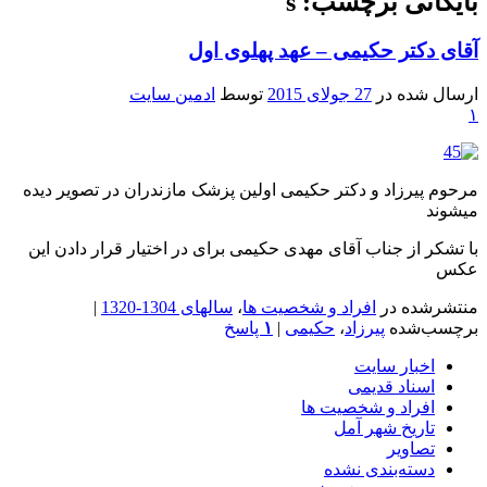
بایگانی برچسب: s
آقای دکتر حکیمی – عهد پهلوی اول
ارسال شده در
27 جولای 2015
توسط
ادمین سایت
۱
مرحوم پیرزاد و دکتر حکیمی اولین پزشک مازندران در تصویر دیده
میشوند
با تشکر از جناب آقای مهدی حکیمی برای در اختیار قرار دادن این
عکس
منتشرشده در
افراد و شخصیت ها
،
سالهای 1304-1320
|
برچسب‌شده
پیرزاد
،
حکیمی
|
۱
پاسخ
اخبار سایت
اسناد قدیمی
افراد و شخصیت ها
تاریخ شهر آمل
تصاویر
دسته‌بندی نشده