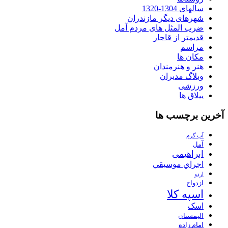
سالهای 1304-1320
شهرهای دیگر مازندران
ضرب المثل های مردم آمل
قدیمتر از قاجار
مراسم
مکان ها
هنر و هنرمندان
وبلاگ مدیران
ورزشی
ییلاق ها
آخرین برچسب ها
آب گرم
آمل
ابراهیمی
اجراي موسيقي
اردو
ازدواج
اسپه کلا
اسک
الیمستان
امام زاده