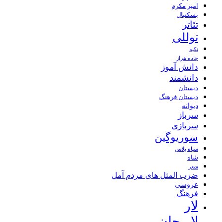
امیر مکرم
بسکتبال
تئاتر
توللی
تکیه
جاده هراز
دانش آموز
دانشمند
دبستان
دبستان فرهنگ
دیوانه
سرباز
سربازی
سوریوگین
سیاه پلاس
شاه
شعر
ضرب المثل های مردم آمل
عروسی
فرهنگ
لار
لاریجان