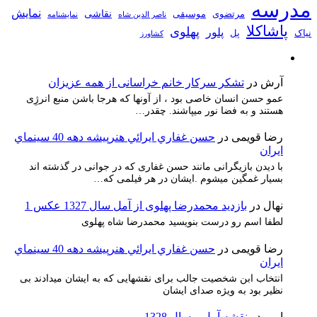
مدرسه
نمایش
نقاشی
مرتضوی
موسیقی
ناصر الدین شاه
نمايشنامه
پاشاکلا
پهلوی
پلور
نیاک
پل
کشاورز
آرش
در
تشکر سرکار خانم خراسانی از همه عزیزان
عمو حسن انسان خاصی بود ، از آونها که هرجا باشن منبع انرژِی
هستند و به فضا نور میپاشند. چقدر…
رضا قویمی
در
حسن غفاري ايرائي هنرپيشه دهه 40 سينماي
ايران
با دیدن بازیگرانی مانند حسن غفاری که در جوانی در گذشته اند
بسیار غمگین میشوم .ایشان در هر فیلمی که…
نهال
در
بازدید محمدرضا پهلوی از آمل سال 1327 عکس 1
لطفا اسم رو درست بنویسید محمدرضا شاه پهلوی
رضا قویمی
در
حسن غفاري ايرائي هنرپيشه دهه 40 سينماي
ايران
انتخاب ابن شخصیت جالب برای نقشهایی که به ایشان میدادند بی
نظیر بود به ویژه صدای ایشان
امیر
در
نقشه آمل – سال 1328