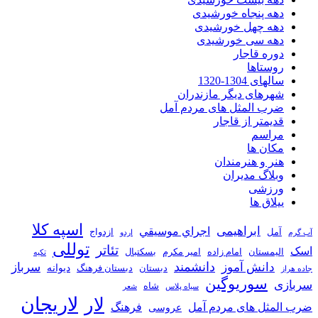
دهه پنجاه خورشیدی
دهه چهل خورشیدی
دهه سی خورشیدی
دوره قاجار
روستاها
سالهای 1304-1320
شهرهای دیگر مازندران
ضرب المثل های مردم آمل
قدیمتر از قاجار
مراسم
مکان ها
هنر و هنرمندان
وبلاگ مدیران
ورزشی
ییلاق ها
اسپه کلا
ابراهیمی
اجراي موسيقي
آمل
ازدواج
آب گرم
اردو
توللی
تئاتر
اسک
الیمستان
امام زاده
امیر مکرم
بسکتبال
تکیه
دانشمند
دانش آموز
سرباز
دیوانه
دبستان
دبستان فرهنگ
جاده هراز
سوریوگین
سربازی
شاه
سیاه پلاس
شعر
لاریجان
لار
ضرب المثل های مردم آمل
فرهنگ
عروسی