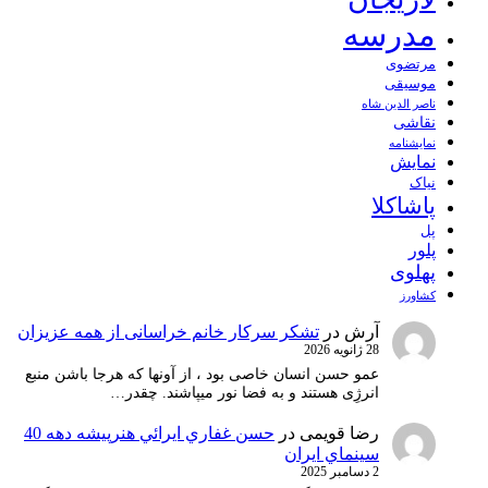
مدرسه
مرتضوی
موسیقی
ناصر الدین شاه
نقاشی
نمايشنامه
نمایش
نیاک
پاشاکلا
پل
پلور
پهلوی
کشاورز
آرش
در
تشکر سرکار خانم خراسانی از همه عزیزان
28 ژانویه 2026
عمو حسن انسان خاصی بود ، از آونها که هرجا باشن منبع
انرژِی هستند و به فضا نور میپاشند. چقدر…
رضا قویمی
در
حسن غفاري ايرائي هنرپيشه دهه 40
سينماي ايران
2 دسامبر 2025