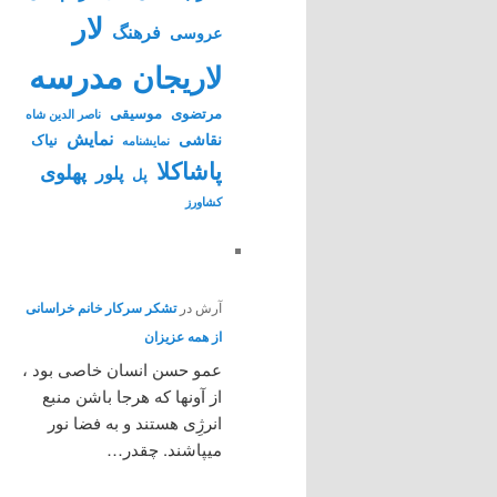
لار
فرهنگ
عروسی
مدرسه
لاریجان
مرتضوی
موسیقی
ناصر الدین شاه
نمایش
نقاشی
نیاک
نمايشنامه
پاشاکلا
پهلوی
پلور
پل
کشاورز
آرش
در
تشکر سرکار خانم خراسانی
از همه عزیزان
عمو حسن انسان خاصی بود ،
از آونها که هرجا باشن منبع
انرژِی هستند و به فضا نور
میپاشند. چقدر…