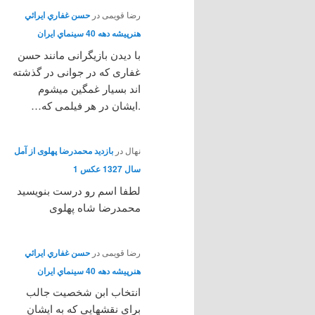
رضا قویمی
در
حسن غفاري ايرائي
هنرپيشه دهه 40 سينماي ايران
با دیدن بازیگرانی مانند حسن
غفاری که در جوانی در گذشته
اند بسیار غمگین میشوم
.ایشان در هر فیلمی که…
نهال
در
بازدید محمدرضا پهلوی از آمل
سال 1327 عکس 1
لطفا اسم رو درست بنویسید
محمدرضا شاه پهلوی
رضا قویمی
در
حسن غفاري ايرائي
هنرپيشه دهه 40 سينماي ايران
انتخاب ابن شخصیت جالب
برای نقشهایی که به ایشان