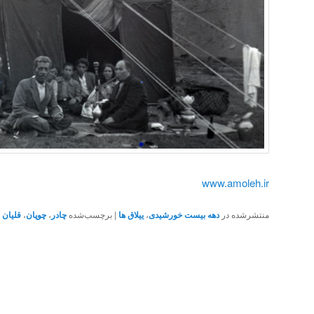
www.amoleh.ir
منتشرشده در
دهه بیست خورشیدی
،
ییلاق ها
|
برچسب‌شده
چادر
،
چوپان
،
قلیان