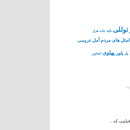
توللی
تکیه
جاده هراز
مثل های مردم آمل
عروسی
پهلوی
پلور
پل
کشاورز
ر…
 فیلمی که…