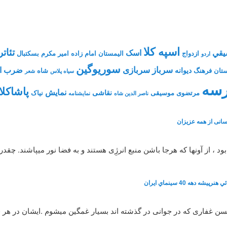
اسپه کلا
تئاتر
يقي
اسک
ازدواج
الیمستان
امام زاده
امیر مکرم
بسکتبال
اردو
سوریوگین
سرباز
سربازی
ضرب ال
دیوانه
تان فرهنگ
شاه
سیاه پلاس
شعر
سه
پاشاکلا
نمایش
نقاشی
مرتضوی
موسیقی
نیاک
ناصر الدین شاه
نمايشنامه
انی از همه عزیزان
، از آونها که هرجا باشن منبع انرژِی هستند و به فضا نور میپاشند. چقد
شه دهه 40 سينماي ايران
 حسن غفاری که در جوانی در گذشته اند بسیار غمگین میشوم .ایشان در هر