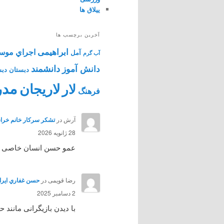
ییلاق ها
آخرین برچسب ها
ابراهیمی
اجراي موس
آمل
آب گرم
دانشمند
دانش آموز
دبستان
دبس
مدر
لاریجان
لار
فرهنگ
آرش
در
تشکر سرکار خانم خراس
28 ژانویه 2026
عمو حسن انسان خاصی بود 
رضا قویمی
در
حسن غفاري ايرائي هنرپي
2 دسامبر 2025
با دیدن بازیگرانی مانند