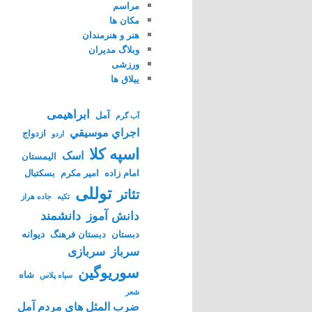
مراسم
مکان ها
هنر و هنرمندان
وبلاگ مدیران
ورزشی
ییلاق ها
ابراهیمی
آمل
آب گرم
اجراي موسيقي
ازدواج
اردو
اسپه کلا
اسک
الیمستان
امام زاده
امیر مکرم
بسکتبال
توللی
تئاتر
تکیه
جاده هراز
دانشمند
دانش آموز
دیوانه
دبستان
دبستان فرهنگ
سرباز
سربازی
سوریوگین
شاه
سیاه پلاس
شعر
ضرب المثل های مردم آمل