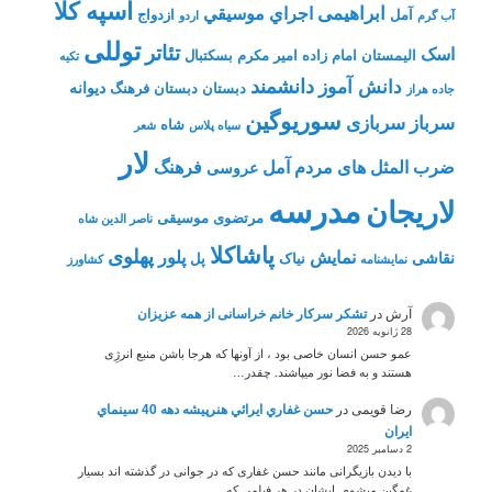
اسپه کلا
ابراهیمی
اجراي موسيقي
آمل
ازدواج
آب گرم
اردو
توللی
تئاتر
اسک
الیمستان
امام زاده
امیر مکرم
بسکتبال
تکیه
دانشمند
دانش آموز
دیوانه
دبستان
دبستان فرهنگ
جاده هراز
سوریوگین
سرباز
سربازی
شاه
سیاه پلاس
شعر
لار
ضرب المثل های مردم آمل
فرهنگ
عروسی
مدرسه
لاریجان
مرتضوی
موسیقی
ناصر الدین شاه
پاشاکلا
پهلوی
نمایش
پلور
نقاشی
نیاک
پل
نمايشنامه
کشاورز
آرش
در
تشکر سرکار خانم خراسانی از همه عزیزان
28 ژانویه 2026
عمو حسن انسان خاصی بود ، از آونها که هرجا باشن منبع انرژِی
هستند و به فضا نور میپاشند. چقدر…
رضا قویمی
در
حسن غفاري ايرائي هنرپيشه دهه 40 سينماي
ايران
2 دسامبر 2025
با دیدن بازیگرانی مانند حسن غفاری که در جوانی در گذشته اند بسیار
غمگین میشوم .ایشان در هر فیلمی که…