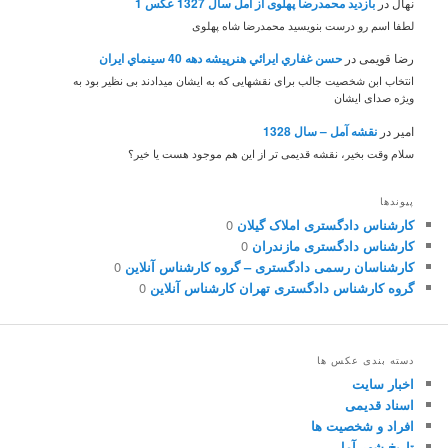
نهال
در
بازدید محمدرضا پهلوی از آمل سال 1327 عکس 1
لطفا اسم رو درست بنویسید محمدرضا شاه پهلوی
رضا قویمی
در
حسن غفاري ايرائي هنرپيشه دهه 40 سينماي ايران
انتخاب ابن شخصیت جالب برای نقشهایی که به ایشان میدادند بی نظیر بود به
ویژه صدای ایشان
امیر
در
نقشه آمل – سال 1328
سلام وقت بخیر، نقشه قدیمی تر از این هم موجود هست یا خیر؟
پیوندها
کارشناس دادگستری املاک گیلان
0
کارشناس دادگستری مازندران
0
کارشناسان رسمی دادگستری – گروه کارشناس آنلاین
0
گروه کارشناس دادگستری تهران کارشناس آنلاین
0
دسته بندی عکس ها
اخبار سایت
اسناد قدیمی
افراد و شخصیت ها
تاریخ شهر آمل