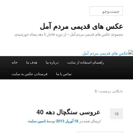
پرش
پرش
به
به
جست‌وجو
محتوای
محتوای
اصلی
ثانویه
عکس های قدیمی مردم آمل
مجموعه عکس های قدیمی مردم آمل – از دوره قاجار تا دهه پنجاه خورشیدی
فهرست
راهنمای استفاده از سایت
درباره ما
هدف ما
خانه
اصلی
تماس با ما
فرستادن عکس به سایت
بایگانی برچسب: S
عروسی سنگچال دهه 40
18
ارسال شده در
18 آوریل 2013
توسط
ادمین سایت