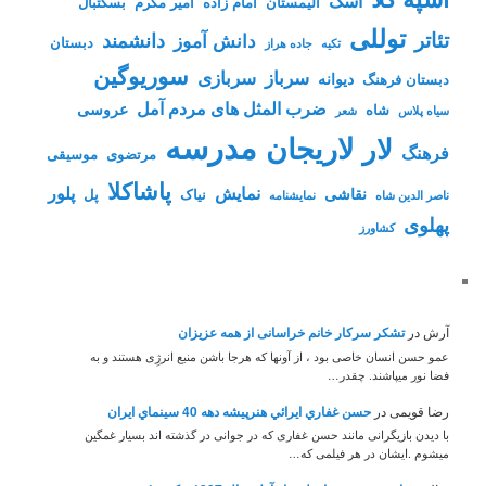
اسک
الیمستان
امام زاده
امیر مکرم
بسکتبال
توللی
تئاتر
دانشمند
دانش آموز
دبستان
تکیه
جاده هراز
سوریوگین
سرباز
سربازی
دیوانه
دبستان فرهنگ
ضرب المثل های مردم آمل
عروسی
شاه
سیاه پلاس
شعر
مدرسه
لاریجان
لار
فرهنگ
مرتضوی
موسیقی
پاشاکلا
نمایش
پلور
نقاشی
نیاک
پل
ناصر الدین شاه
نمايشنامه
پهلوی
کشاورز
آرش
در
تشکر سرکار خانم خراسانی از همه عزیزان
عمو حسن انسان خاصی بود ، از آونها که هرجا باشن منبع انرژِی هستند و به
فضا نور میپاشند. چقدر…
رضا قویمی
در
حسن غفاري ايرائي هنرپيشه دهه 40 سينماي ايران
با دیدن بازیگرانی مانند حسن غفاری که در جوانی در گذشته اند بسیار غمگین
میشوم .ایشان در هر فیلمی که…