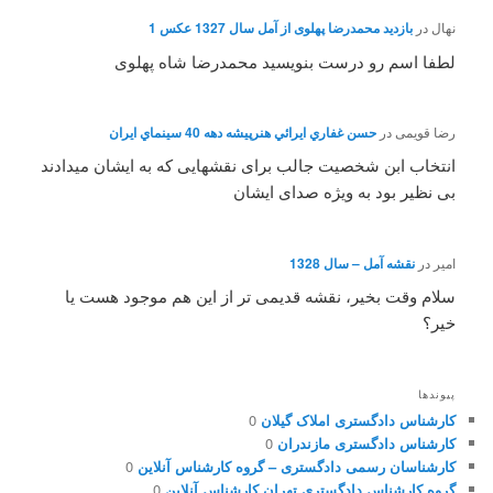
نهال
در
بازدید محمدرضا پهلوی از آمل سال 1327 عکس 1
لطفا اسم رو درست بنویسید محمدرضا شاه پهلوی
رضا قویمی
در
حسن غفاري ايرائي هنرپيشه دهه 40 سينماي ايران
انتخاب ابن شخصیت جالب برای نقشهایی که به ایشان میدادند
بی نظیر بود به ویژه صدای ایشان
امیر
در
نقشه آمل – سال 1328
سلام وقت بخیر، نقشه قدیمی تر از این هم موجود هست یا
خیر؟
پیوندها
کارشناس دادگستری املاک گیلان
0
کارشناس دادگستری مازندران
0
کارشناسان رسمی دادگستری – گروه کارشناس آنلاین
0
گروه کارشناس دادگستری تهران کارشناس آنلاین
0