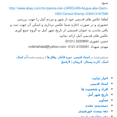
منبع:
http://www.ebay.com/itm/
persia-iran-LARIDJAN-Asgue-
abe-Garm-
1923-Censor-Stamp
-/230413167599
لطفا عکس های قدیمی خود از شهر و مردم آمل را جهت بررسی
حضوری و در صورت اجازه شما عکس برداری و اسکن آن جهت ثبت و
باقی ماندن به عنوان قسمتی از تاریخ شهر آمل به گروه جمع آوری
عکس های قدیمی آمل ارائه نمایید
حسن غفوری 2220800 (0121)
مهدی شهداد 2152091-0121 -mdshahdad@yahoo.com
منتشرشده در
اسناد قدیمی
،
دوره قاجار
،
ییلاق ها
|
برچسب‌شده
آب اسک
،
اسک
،
کارت پستال
،
لاریجان
|
9
پاسخ
اخبار سایت
اسناد قدیمی
افراد و شخصیت ها
تاریخ شهر آمل
تصاویر
دسته‌بندی نشده
دهه بیست خورشیدی
دهه پنجاه خورشیدی