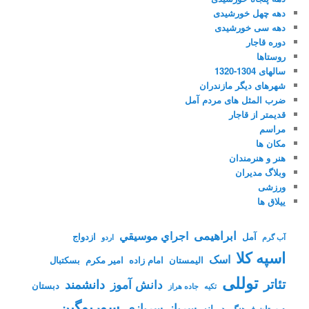
دهه چهل خورشیدی
دهه سی خورشیدی
دوره قاجار
روستاها
سالهای 1304-1320
شهرهای دیگر مازندران
ضرب المثل های مردم آمل
قدیمتر از قاجار
مراسم
مکان ها
هنر و هنرمندان
وبلاگ مدیران
ورزشی
ییلاق ها
ابراهیمی
اجراي موسيقي
آمل
ازدواج
آب گرم
اردو
اسپه کلا
اسک
الیمستان
امام زاده
امیر مکرم
بسکتبال
توللی
تئاتر
دانشمند
دانش آموز
دبستان
تکیه
جاده هراز
سوریوگین
سرباز
سربازی
دیوانه
دبستان فرهنگ