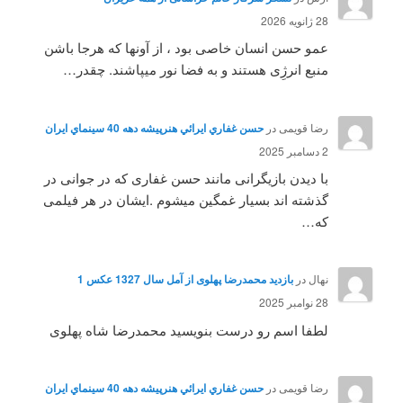
28 ژانویه 2026
عمو حسن انسان خاصی بود ، از آونها که هرجا باشن
منبع انرژِی هستند و به فضا نور میپاشند. چقدر…
رضا قویمی
در
حسن غفاري ايرائي هنرپيشه دهه 40 سينماي ايران
2 دسامبر 2025
با دیدن بازیگرانی مانند حسن غفاری که در جوانی در
گذشته اند بسیار غمگین میشوم .ایشان در هر فیلمی
که…
نهال
در
بازدید محمدرضا پهلوی از آمل سال 1327 عکس 1
28 نوامبر 2025
لطفا اسم رو درست بنویسید محمدرضا شاه پهلوی
رضا قویمی
در
حسن غفاري ايرائي هنرپيشه دهه 40 سينماي ايران