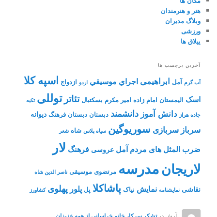
مکان ها
هنر و هنرمندان
وبلاگ مدیران
ورزشی
ییلاق ها
آخرین برچسب ها
اسپه کلا
ابراهیمی
اجراي موسيقي
آمل
ازدواج
آب گرم
اردو
توللی
تئاتر
اسک
الیمستان
امام زاده
امیر مکرم
بسکتبال
تکیه
دانشمند
دانش آموز
دیوانه
دبستان
دبستان فرهنگ
جاده هراز
سوریوگین
سرباز
سربازی
شاه
سیاه پلاس
شعر
لار
ضرب المثل های مردم آمل
فرهنگ
عروسی
مدرسه
لاریجان
مرتضوی
موسیقی
ناصر الدین شاه
پاشاکلا
پهلوی
نمایش
پلور
نقاشی
نیاک
پل
نمايشنامه
کشاورز
آرش
در
تشکر سرکار خانم خراسانی از همه عزیزان