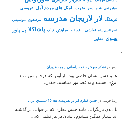
ضرب المثل های مردم آمل
عروسی
شاه
سیاه پلاس
شعر
مدرسه
لاریجان
لار
فرهنگ
مرتضوی
موسیقی
پاشاکلا
نمایش
پلور
نقاشی
نیاک
پل
ناصر الدین شاه
نمايشنامه
پهلوی
کشاورز
آرش
در
تشکر سرکار خانم خراسانی از همه عزیزان
عمو حسن انسان خاصی بود ، از آونها که هرجا باشن منبع
انرژِی هستند و به فضا نور میپاشند. چقدر…
رضا قویمی
در
حسن غفاري ايرائي هنرپيشه دهه 40 سينماي ايران
با دیدن بازیگرانی مانند حسن غفاری که در جوانی در گذشته
اند بسیار غمگین میشوم .ایشان در هر فیلمی که…